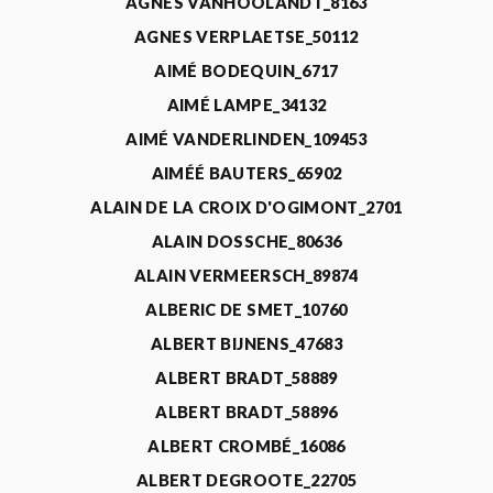
AGNÈS VANHOOLANDT_8163
AGNES VERPLAETSE_50112
AIMÉ BODEQUIN_6717
AIMÉ LAMPE_34132
AIMÉ VANDERLINDEN_109453
AIMÉÉ BAUTERS_65902
ALAIN DE LA CROIX D'OGIMONT_2701
ALAIN DOSSCHE_80636
ALAIN VERMEERSCH_89874
ALBERIC DE SMET_10760
ALBERT BIJNENS_47683
ALBERT BRADT_58889
ALBERT BRADT_58896
ALBERT CROMBÉ_16086
ALBERT DEGROOTE_22705