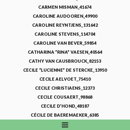
CARMEN MISMAN_41674
CAROLINE AUDOOREN_49900
CAROLINE REYNTJENS_131642
CAROLINE STEVENS_114704
CAROLINE VAN BEVER_59854
CATHARINA “RINA” VAESEN_40564
CATHY VAN CAUSBROUCK_82153
CECILE “LUCIENNE” DE STERCKE_13950
CECILE AELVOET_75410
CECILE CHRISTIAENS_12373
CECILE COUSAERT_98868
CECILE D’HOND_48187
CÉCILE DE BAEREMAEKER_6385
CECILE DE WAELE_4731