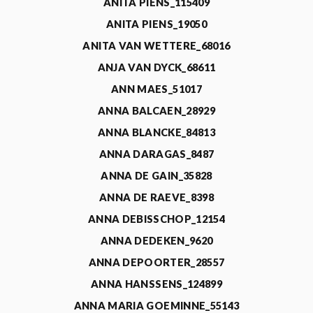
ANITA PIENS_115409
ANITA PIENS_19050
ANITA VAN WETTERE_68016
ANJA VAN DYCK_68611
ANN MAES_51017
ANNA BALCAEN_28929
ANNA BLANCKE_84813
ANNA DARAGAS_8487
ANNA DE GAIN_35828
ANNA DE RAEVE_8398
ANNA DEBISSCHOP_12154
ANNA DEDEKEN_9620
ANNA DEPOORTER_28557
ANNA HANSSENS_124899
ANNA MARIA GOEMINNE_55143