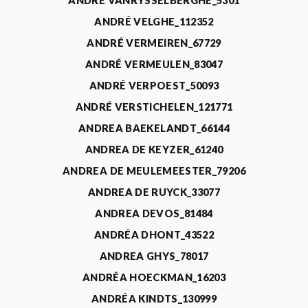
ANDRÉ VANRYSSELBERGHE_5301
ANDRÉ VELGHE_112352
ANDRÉ VERMEIREN_67729
ANDRÉ VERMEULEN_83047
ANDRÉ VERPOEST_50093
ANDRÉ VERSTICHELEN_121771
ANDREA BAEKELANDT_66144
ANDREA DE KEYZER_61240
ANDREA DE MEULEMEESTER_79206
ANDREA DE RUYCK_33077
ANDREA DEVOS_81484
ANDRÉA DHONT_43522
ANDREA GHYS_78017
ANDRÉA HOECKMAN_16203
ANDRÉA KINDTS_130999