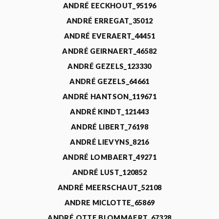
ANDRÉ EECKHOUT_95196
ANDRÉ ERREGAT_35012
ANDRÉ EVERAERT_44451
ANDRÉ GEIRNAERT_46582
ANDRÉ GEZELS_123330
ANDRÉ GEZELS_64661
ANDRÉ HANTSON_119671
ANDRÉ KINDT_121443
ANDRÉ LIBERT_76198
ANDRÉ LIEVYNS_8216
ANDRÉ LOMBAERT_49271
ANDRÉ LUST_120852
ANDRÉ MEERSCHAUT_52108
ANDRE MICLOTTE_65869
ANDRÉ OTTE BLOMMAERT_67328