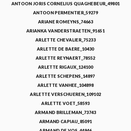
ANTOON JORIS CORNELIUS QUAGHEBEUR_49801
ANTOON PERMENTIER_59279
ARIANE ROMEYNS_74663
ARIANKA VANDERSTRAETEN_91651
ARLETTE CHEVALIER_75233
ARLETTE DE BAERE_10430
ARLETTE REYNAERT_78552
ARLETTE RIGAUX_124100
ARLETTE SCHEPENS_14897
ARLETTE VANHEE_104898
ARLETTE VERSCHUEREN_109102
ARLETTE VOET_58593
ARMAND BRILLEMAN_73743
ARMAND CAPIAU_85091
ARMAND DE VOS_44946