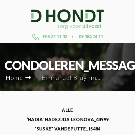
055 31 11 33
09 384 74 11
CONDOLEREN_MESSAG
Home
Emmanuel Bruynings_105824
ALLE
‘NADIA’ NADEZJDA LEONOVA_44999
“SUSKE” VANDEPUTTE_15484