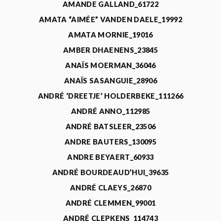
AMANDE GALLAND_61722
AMATA “AIMÉE” VANDEN DAELE_19992
AMATA MORNIE_19016
AMBER DHAENENS_23845
ANAÏS MOERMAN_36046
ANAÏS SASANGUIE_28906
ANDRÉ ‘DREETJE’ HOLDERBEKE_111266
ANDRÉ ANNO_112985
ANDRÉ BATSLEER_23506
ANDRE BAUTERS_130095
ANDRE BEYAERT_60933
ANDRÉ BOURDEAUD’HUI_39635
ANDRÉ CLAEYS_26870
ANDRÉ CLEMMEN_99001
ANDRÉ CLEPKENS_114743