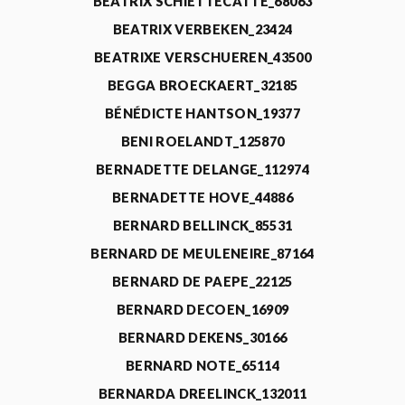
BEATRIX SCHIETTECATTE_68063
BEATRIX VERBEKEN_23424
BEATRIXE VERSCHUEREN_43500
BEGGA BROECKAERT_32185
BÉNÉDICTE HANTSON_19377
BENI ROELANDT_125870
BERNADETTE DELANGE_112974
BERNADETTE HOVE_44886
BERNARD BELLINCK_85531
BERNARD DE MEULENEIRE_87164
BERNARD DE PAEPE_22125
BERNARD DECOEN_16909
BERNARD DEKENS_30166
BERNARD NOTE_65114
BERNARDA DREELINCK_132011