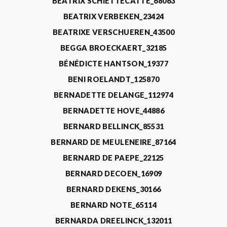
BEATRIX SCHIETTECATTE_68063
BEATRIX VERBEKEN_23424
BEATRIXE VERSCHUEREN_43500
BEGGA BROECKAERT_32185
BÉNÉDICTE HANTSON_19377
BENI ROELANDT_125870
BERNADETTE DELANGE_112974
BERNADETTE HOVE_44886
BERNARD BELLINCK_85531
BERNARD DE MEULENEIRE_87164
BERNARD DE PAEPE_22125
BERNARD DECOEN_16909
BERNARD DEKENS_30166
BERNARD NOTE_65114
BERNARDA DREELINCK_132011