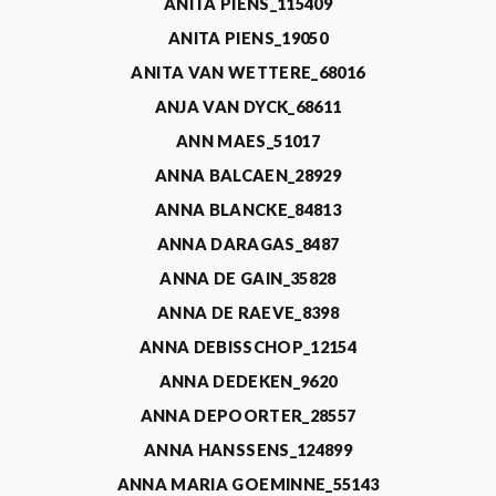
ANITA PIENS_115409
ANITA PIENS_19050
ANITA VAN WETTERE_68016
ANJA VAN DYCK_68611
ANN MAES_51017
ANNA BALCAEN_28929
ANNA BLANCKE_84813
ANNA DARAGAS_8487
ANNA DE GAIN_35828
ANNA DE RAEVE_8398
ANNA DEBISSCHOP_12154
ANNA DEDEKEN_9620
ANNA DEPOORTER_28557
ANNA HANSSENS_124899
ANNA MARIA GOEMINNE_55143