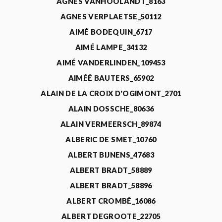
AGNÈS VANHOOLANDT_8163
AGNES VERPLAETSE_50112
AIMÉ BODEQUIN_6717
AIMÉ LAMPE_34132
AIMÉ VANDERLINDEN_109453
AIMÉÉ BAUTERS_65902
ALAIN DE LA CROIX D'OGIMONT_2701
ALAIN DOSSCHE_80636
ALAIN VERMEERSCH_89874
ALBERIC DE SMET_10760
ALBERT BIJNENS_47683
ALBERT BRADT_58889
ALBERT BRADT_58896
ALBERT CROMBÉ_16086
ALBERT DEGROOTE_22705