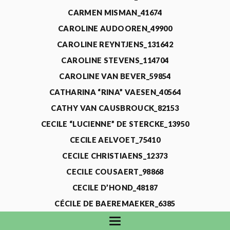
CARMEN MISMAN_41674
CAROLINE AUDOOREN_49900
CAROLINE REYNTJENS_131642
CAROLINE STEVENS_114704
CAROLINE VAN BEVER_59854
CATHARINA “RINA” VAESEN_40564
CATHY VAN CAUSBROUCK_82153
CECILE “LUCIENNE” DE STERCKE_13950
CECILE AELVOET_75410
CECILE CHRISTIAENS_12373
CECILE COUSAERT_98868
CECILE D’HOND_48187
CÉCILE DE BAEREMAEKER_6385
CECILE DE WAELE_4731