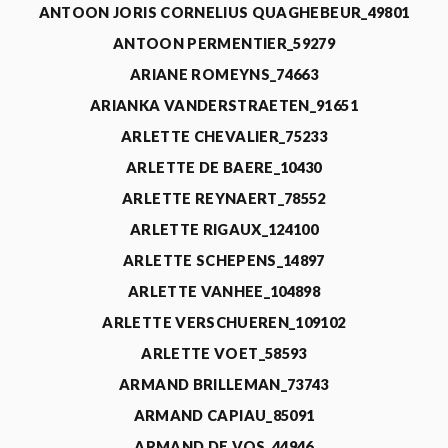
ANTOON JORIS CORNELIUS QUAGHEBEUR_49801
ANTOON PERMENTIER_59279
ARIANE ROMEYNS_74663
ARIANKA VANDERSTRAETEN_91651
ARLETTE CHEVALIER_75233
ARLETTE DE BAERE_10430
ARLETTE REYNAERT_78552
ARLETTE RIGAUX_124100
ARLETTE SCHEPENS_14897
ARLETTE VANHEE_104898
ARLETTE VERSCHUEREN_109102
ARLETTE VOET_58593
ARMAND BRILLEMAN_73743
ARMAND CAPIAU_85091
ARMAND DE VOS_44946