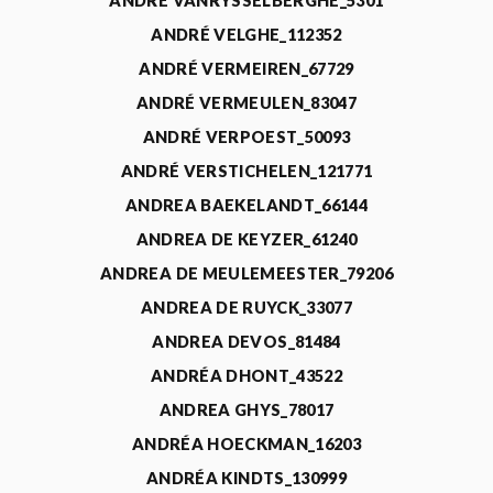
ANDRÉ VANRYSSELBERGHE_5301
ANDRÉ VELGHE_112352
ANDRÉ VERMEIREN_67729
ANDRÉ VERMEULEN_83047
ANDRÉ VERPOEST_50093
ANDRÉ VERSTICHELEN_121771
ANDREA BAEKELANDT_66144
ANDREA DE KEYZER_61240
ANDREA DE MEULEMEESTER_79206
ANDREA DE RUYCK_33077
ANDREA DEVOS_81484
ANDRÉA DHONT_43522
ANDREA GHYS_78017
ANDRÉA HOECKMAN_16203
ANDRÉA KINDTS_130999