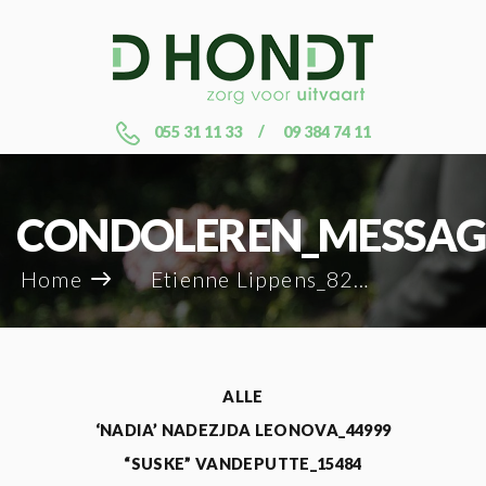
055 31 11 33
09 384 74 11
CONDOLEREN_MESSAG
Home
Etienne Lippens_82025
ALLE
‘NADIA’ NADEZJDA LEONOVA_44999
“SUSKE” VANDEPUTTE_15484