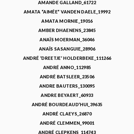
AMANDE GALLAND_61722
AMATA “AIMÉE” VANDEN DAELE_19992
AMATA MORNIE_19016
AMBER DHAENENS_23845
ANAÏS MOERMAN_36046
ANAÏS SASANGUIE_28906
ANDRÉ ‘DREETJE’ HOLDERBEKE_111266
ANDRÉ ANNO_112985
ANDRÉ BATSLEER_23506
ANDRE BAUTERS_130095
ANDRE BEYAERT_60933
ANDRÉ BOURDEAUD’HUI_39635
ANDRÉ CLAEYS_26870
ANDRÉ CLEMMEN_99001
ANDRÉ CLEPKENS_114743