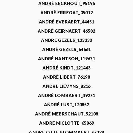
ANDRÉ EECKHOUT_95196
ANDRÉ ERREGAT_35012
ANDRÉ EVERAERT_44451
ANDRÉ GEIRNAERT_46582
ANDRÉ GEZELS_123330
ANDRÉ GEZELS_64661
ANDRÉ HANTSON_119671
ANDRÉ KINDT_121443
ANDRÉ LIBERT_76198
ANDRÉ LIEVYNS_8216
ANDRÉ LOMBAERT_49271
ANDRÉ LUST_120852
ANDRÉ MEERSCHAUT_52108
ANDRE MICLOTTE_65869
ANDRÉ OTTE BLOMMAERT_67328