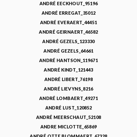
ANDRÉ EECKHOUT_95196
ANDRÉ ERREGAT_35012
ANDRÉ EVERAERT_44451
ANDRÉ GEIRNAERT_46582
ANDRÉ GEZELS_123330
ANDRÉ GEZELS_64661
ANDRÉ HANTSON_119671
ANDRÉ KINDT_121443
ANDRÉ LIBERT_76198
ANDRÉ LIEVYNS_8216
ANDRÉ LOMBAERT_49271
ANDRÉ LUST_120852
ANDRÉ MEERSCHAUT_52108
ANDRE MICLOTTE_65869
ANDRÉ OTTE BLOMMAERT_67328