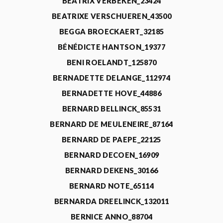
BEATRIX VERBEKEN_23424
BEATRIXE VERSCHUEREN_43500
BEGGA BROECKAERT_32185
BÉNÉDICTE HANTSON_19377
BENI ROELANDT_125870
BERNADETTE DELANGE_112974
BERNADETTE HOVE_44886
BERNARD BELLINCK_85531
BERNARD DE MEULENEIRE_87164
BERNARD DE PAEPE_22125
BERNARD DECOEN_16909
BERNARD DEKENS_30166
BERNARD NOTE_65114
BERNARDA DREELINCK_132011
BERNICE ANNO_88704