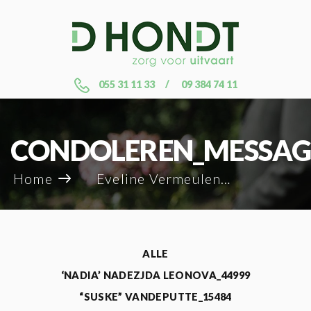
055 31 11 33
09 384 74 11
CONDOLEREN_MESSAG
Home
Eveline Vermeulen_32748
ALLE
‘NADIA’ NADEZJDA LEONOVA_44999
“SUSKE” VANDEPUTTE_15484