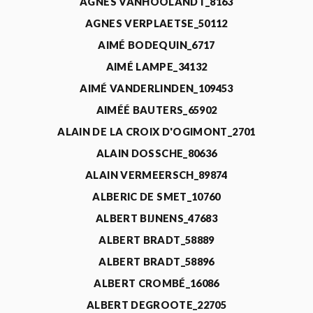
AGNÈS VANHOOLANDT_8163
AGNES VERPLAETSE_50112
AIMÉ BODEQUIN_6717
AIMÉ LAMPE_34132
AIMÉ VANDERLINDEN_109453
AIMÉÉ BAUTERS_65902
ALAIN DE LA CROIX D'OGIMONT_2701
ALAIN DOSSCHE_80636
ALAIN VERMEERSCH_89874
ALBERIC DE SMET_10760
ALBERT BIJNENS_47683
ALBERT BRADT_58889
ALBERT BRADT_58896
ALBERT CROMBÉ_16086
ALBERT DEGROOTE_22705