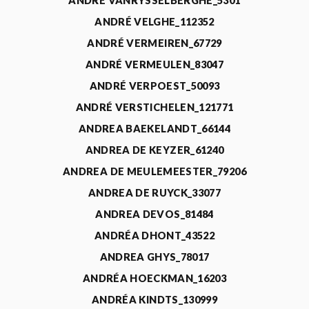
ANDRÉ VANRYSSELBERGHE_5301
ANDRÉ VELGHE_112352
ANDRÉ VERMEIREN_67729
ANDRÉ VERMEULEN_83047
ANDRÉ VERPOEST_50093
ANDRÉ VERSTICHELEN_121771
ANDREA BAEKELANDT_66144
ANDREA DE KEYZER_61240
ANDREA DE MEULEMEESTER_79206
ANDREA DE RUYCK_33077
ANDREA DEVOS_81484
ANDRÉA DHONT_43522
ANDREA GHYS_78017
ANDRÉA HOECKMAN_16203
ANDRÉA KINDTS_130999