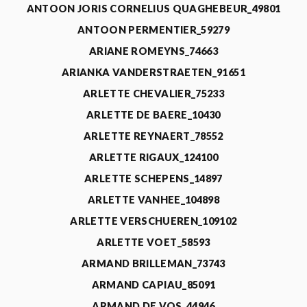
ANTOON JORIS CORNELIUS QUAGHEBEUR_49801
ANTOON PERMENTIER_59279
ARIANE ROMEYNS_74663
ARIANKA VANDERSTRAETEN_91651
ARLETTE CHEVALIER_75233
ARLETTE DE BAERE_10430
ARLETTE REYNAERT_78552
ARLETTE RIGAUX_124100
ARLETTE SCHEPENS_14897
ARLETTE VANHEE_104898
ARLETTE VERSCHUEREN_109102
ARLETTE VOET_58593
ARMAND BRILLEMAN_73743
ARMAND CAPIAU_85091
ARMAND DE VOS_44946