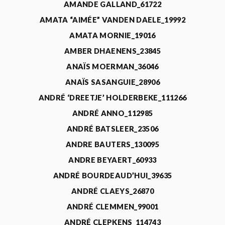
AMANDE GALLAND_61722
AMATA “AIMÉE” VANDEN DAELE_19992
AMATA MORNIE_19016
AMBER DHAENENS_23845
ANAÏS MOERMAN_36046
ANAÏS SASANGUIE_28906
ANDRÉ ‘DREETJE’ HOLDERBEKE_111266
ANDRÉ ANNO_112985
ANDRÉ BATSLEER_23506
ANDRE BAUTERS_130095
ANDRE BEYAERT_60933
ANDRÉ BOURDEAUD’HUI_39635
ANDRÉ CLAEYS_26870
ANDRÉ CLEMMEN_99001
ANDRÉ CLEPKENS_114743