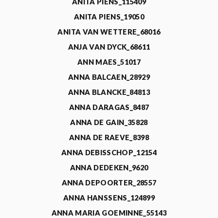
ANITA PIENS_115409
ANITA PIENS_19050
ANITA VAN WETTERE_68016
ANJA VAN DYCK_68611
ANN MAES_51017
ANNA BALCAEN_28929
ANNA BLANCKE_84813
ANNA DARAGAS_8487
ANNA DE GAIN_35828
ANNA DE RAEVE_8398
ANNA DEBISSCHOP_12154
ANNA DEDEKEN_9620
ANNA DEPOORTER_28557
ANNA HANSSENS_124899
ANNA MARIA GOEMINNE_55143