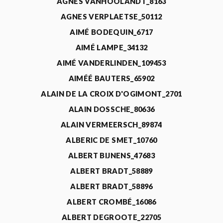
AGNÈS VANHOOLANDT_8163
AGNES VERPLAETSE_50112
AIMÉ BODEQUIN_6717
AIMÉ LAMPE_34132
AIMÉ VANDERLINDEN_109453
AIMÉÉ BAUTERS_65902
ALAIN DE LA CROIX D'OGIMONT_2701
ALAIN DOSSCHE_80636
ALAIN VERMEERSCH_89874
ALBERIC DE SMET_10760
ALBERT BIJNENS_47683
ALBERT BRADT_58889
ALBERT BRADT_58896
ALBERT CROMBÉ_16086
ALBERT DEGROOTE_22705