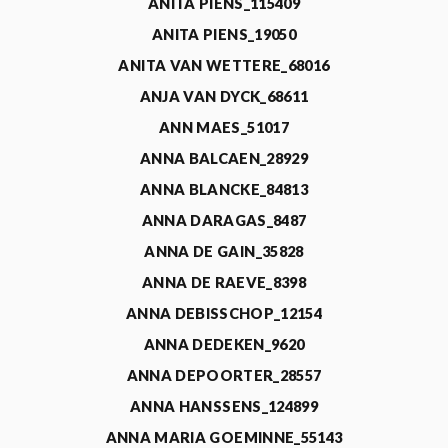
ANITA PIENS_115409
ANITA PIENS_19050
ANITA VAN WETTERE_68016
ANJA VAN DYCK_68611
ANN MAES_51017
ANNA BALCAEN_28929
ANNA BLANCKE_84813
ANNA DARAGAS_8487
ANNA DE GAIN_35828
ANNA DE RAEVE_8398
ANNA DEBISSCHOP_12154
ANNA DEDEKEN_9620
ANNA DEPOORTER_28557
ANNA HANSSENS_124899
ANNA MARIA GOEMINNE_55143