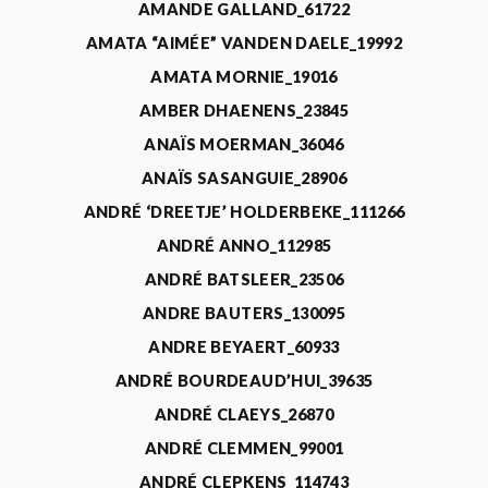
AMANDE GALLAND_61722
AMATA “AIMÉE” VANDEN DAELE_19992
AMATA MORNIE_19016
AMBER DHAENENS_23845
ANAÏS MOERMAN_36046
ANAÏS SASANGUIE_28906
ANDRÉ ‘DREETJE’ HOLDERBEKE_111266
ANDRÉ ANNO_112985
ANDRÉ BATSLEER_23506
ANDRE BAUTERS_130095
ANDRE BEYAERT_60933
ANDRÉ BOURDEAUD’HUI_39635
ANDRÉ CLAEYS_26870
ANDRÉ CLEMMEN_99001
ANDRÉ CLEPKENS_114743