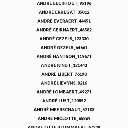
ANDRÉ EECKHOUT_95196
ANDRÉ ERREGAT_35012
ANDRÉ EVERAERT_44451
ANDRÉ GEIRNAERT_46582
ANDRÉ GEZELS_123330
ANDRÉ GEZELS_64661
ANDRÉ HANTSON_119671
ANDRÉ KINDT_121443
ANDRÉ LIBERT_76198
ANDRÉ LIEVYNS_8216
ANDRÉ LOMBAERT_49271
ANDRÉ LUST_120852
ANDRÉ MEERSCHAUT_52108
ANDRE MICLOTTE_65869
ANDRÉ OTTE BLOMMAERT_67328