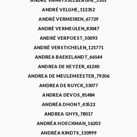
ANDRÉ VANRYSSELBERGHE_5301
ANDRÉ VELGHE_112352
ANDRÉ VERMEIREN_67729
ANDRÉ VERMEULEN_83047
ANDRÉ VERPOEST_50093
ANDRÉ VERSTICHELEN_121771
ANDREA BAEKELANDT_66144
ANDREA DE KEYZER_61240
ANDREA DE MEULEMEESTER_79206
ANDREA DE RUYCK_33077
ANDREA DEVOS_81484
ANDRÉA DHONT_43522
ANDREA GHYS_78017
ANDRÉA HOECKMAN_16203
ANDRÉA KINDTS_130999