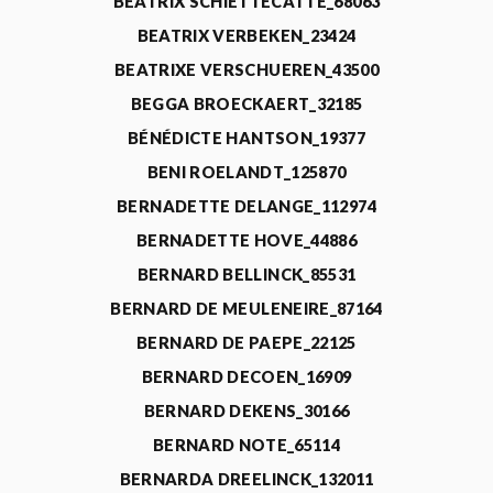
BEATRIX SCHIETTECATTE_68063
BEATRIX VERBEKEN_23424
BEATRIXE VERSCHUEREN_43500
BEGGA BROECKAERT_32185
BÉNÉDICTE HANTSON_19377
BENI ROELANDT_125870
BERNADETTE DELANGE_112974
BERNADETTE HOVE_44886
BERNARD BELLINCK_85531
BERNARD DE MEULENEIRE_87164
BERNARD DE PAEPE_22125
BERNARD DECOEN_16909
BERNARD DEKENS_30166
BERNARD NOTE_65114
BERNARDA DREELINCK_132011