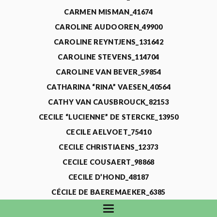
CARMEN MISMAN_41674
CAROLINE AUDOOREN_49900
CAROLINE REYNTJENS_131642
CAROLINE STEVENS_114704
CAROLINE VAN BEVER_59854
CATHARINA “RINA” VAESEN_40564
CATHY VAN CAUSBROUCK_82153
CECILE “LUCIENNE” DE STERCKE_13950
CECILE AELVOET_75410
CECILE CHRISTIAENS_12373
CECILE COUSAERT_98868
CECILE D’HOND_48187
CÉCILE DE BAEREMAEKER_6385
CECILE DE WAELE_4731