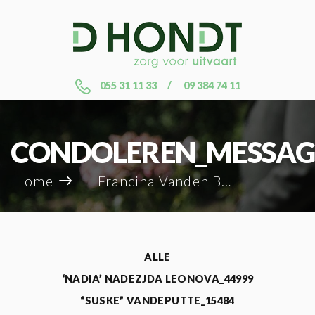
055 31 11 33
09 384 74 11
CONDOLEREN_MESSAG
Home
Francina Vanden Berghe_87854
ALLE
‘NADIA’ NADEZJDA LEONOVA_44999
“SUSKE” VANDEPUTTE_15484