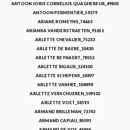
ANTOON JORIS CORNELIUS QUAGHEBEUR_49801
ANTOON PERMENTIER_59279
ARIANE ROMEYNS_74663
ARIANKA VANDERSTRAETEN_91651
ARLETTE CHEVALIER_75233
ARLETTE DE BAERE_10430
ARLETTE REYNAERT_78552
ARLETTE RIGAUX_124100
ARLETTE SCHEPENS_14897
ARLETTE VANHEE_104898
ARLETTE VERSCHUEREN_109102
ARLETTE VOET_58593
ARMAND BRILLEMAN_73743
ARMAND CAPIAU_85091
ARMAND DE VOS_44946