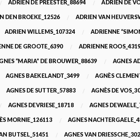
ADRIEN DE PREESTER_88694
ADRIEN DE V
N DEN BROEKE_12526
ADRIEN VAN HEUVERS
ADRIEN WILLEMS_107324
ADRIENNE “SIMO
ENNE DE GROOTE_6390
ADRIENNE ROOS_431
GNES “MARIA” DE BROUWER_88639
AGNES A
AGNES BAEKELANDT_3499
AGNÈS CLEMEN
AGNES DE SUTTER_57883
AGNÈS DE VOS_3
AGNES DEVRIESE_18718
AGNES DEWAELE_
ÈS MORNIE_126113
AGNES NACHTERGAELE_4
AN BUTSEL_51451
AGNES VAN DRIESSCHE_30