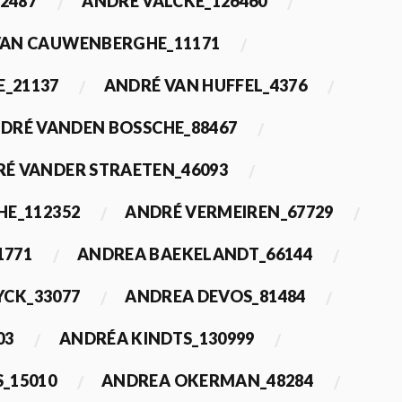
2487
ANDRÉ VALCKE_126460
VAN CAUWENBERGHE_11171
E_21137
ANDRÉ VAN HUFFEL_4376
DRÉ VANDEN BOSSCHE_88467
É VANDER STRAETEN_46093
HE_112352
ANDRÉ VERMEIREN_67729
1771
ANDREA BAEKELANDT_66144
YCK_33077
ANDREA DEVOS_81484
03
ANDRÉA KINDTS_130999
_15010
ANDREA OKERMAN_48284