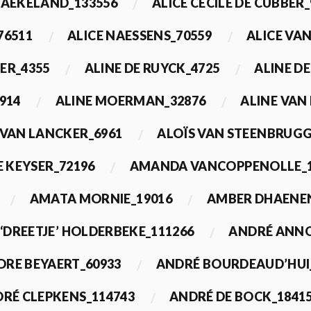
BAEKELAND_133556
ALICE CECILE DE CUBBER_
76511
ALICE NAESSENS_70559
ALICE VAN
ER_4355
ALINE DE RUYCK_4725
ALINE D
914
ALINE MOERMAN_32876
ALINE VAN
 VAN LANCKER_6961
ALOÏS VAN STEENBRUGG
 KEYSER_72196
AMANDA VANCOPPENOLLE_1
AMATA MORNIE_19016
AMBER DHAENEN
‘DREETJE’ HOLDERBEKE_111266
ANDRÉ ANNO
DRE BEYAERT_60933
ANDRÉ BOURDEAUD’HUI
RÉ CLEPKENS_114743
ANDRÉ DE BOCK_1841