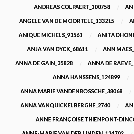
ANDREAS COLPAERT_100758
AN
ANGELE VAN DE MOORTELE_133215
A
ANIQUE MICHELS_93561
ANITA DHON
ANJA VAN DYCK_68611
ANN MAES_
ANNA DE GAIN_35828
ANNA DE RAEVE_
ANNA HANSSENS_124899
ANNA MARIE VANDENBOSSCHE_38068
ANNA VANQUICKELBERGHE_2740
AN
ANNE FRANÇOISE THIENPONT-DINC
ANNE-MARIE VAN DER LINDEN_124702