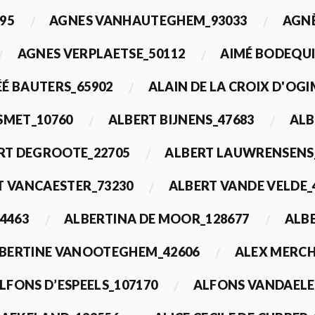
95
AGNES VANHAUTEGHEM_93033
AGN
AGNES VERPLAETSE_50112
AIMÉ BODEQUI
É BAUTERS_65902
ALAIN DE LA CROIX D'OG
 SMET_10760
ALBERT BIJNENS_47683
ALB
RT DEGROOTE_22705
ALBERT LAUWRENSENS
T VANCAESTER_73230
ALBERT VANDE VELDE_
4463
ALBERTINA DE MOOR_128677
ALBE
BERTINE VANOOTEGHEM_42606
ALEX MERCH
LFONS D’ESPEELS_107170
ALFONS VANDAELE