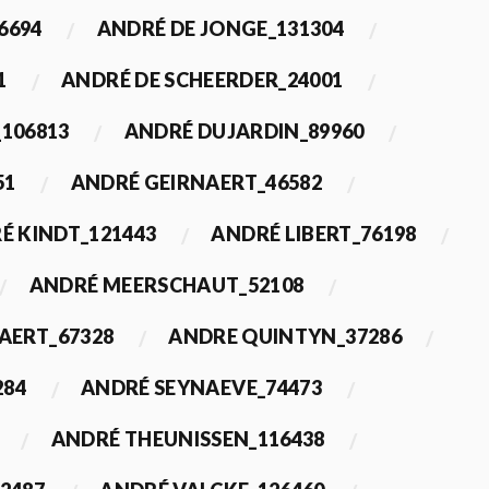
6694
ANDRÉ DE JONGE_131304
1
ANDRÉ DE SCHEERDER_24001
_106813
ANDRÉ DUJARDIN_89960
51
ANDRÉ GEIRNAERT_46582
É KINDT_121443
ANDRÉ LIBERT_76198
ANDRÉ MEERSCHAUT_52108
ERT_67328
ANDRE QUINTYN_37286
284
ANDRÉ SEYNAEVE_74473
ANDRÉ THEUNISSEN_116438