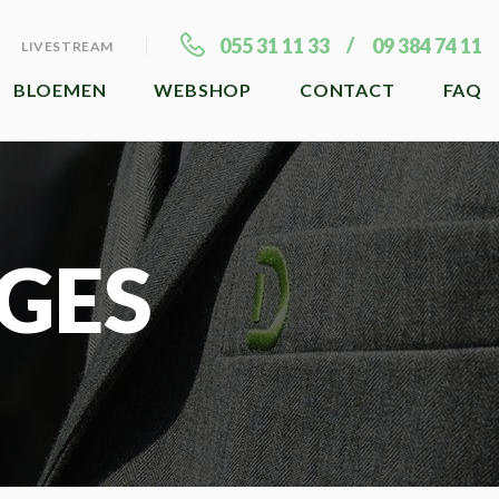
055 31 11 33
09 384 74 11
LIVESTREAM
BLOEMEN
WEBSHOP
CONTACT
FAQ
GES