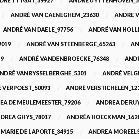
DRÉ TYTGAT_39927
ANDRÉ UYTTENHOVEN_5
ANDRÉ VAN CAENEGHEM_23630
ANDRE 
ANDRÉ VAN DAELE_97756
ANDRÉ VAN HOLL
2019
ANDRÉ VAN STEENBERGE_65263
AN
79
ANDRÉ VANDENBROECKE_76348
ANDR
NDRÉ VANRYSSELBERGHE_5301
ANDRÉ VELG
 VERPOEST_50093
ANDRÉ VERSTICHELEN_12
EA DE MEULEMEESTER_79206
ANDREA DE RU
DREA GHYS_78017
ANDRÉA HOECKMAN_162
MARIE DE LAPORTE_34915
ANDREA MOREELS