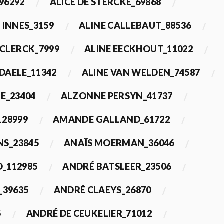
96292
ALICE DE STERCKE_69868
 INNES_3159
ALINE CALLEBAUT_88536
ECLERCK_7999
ALINE EECKHOUT_11022
 DAELE_11342
ALINE VAN WELDEN_74587
E_23404
ALZONNE PERSYN_41737
28999
AMANDE GALLAND_61722
S_23845
ANAÏS MOERMAN_36046
_112985
ANDRÉ BATSLEER_23506
_39635
ANDRÉ CLAEYS_26870
5
ANDRÉ DE CEUKELIER_71012