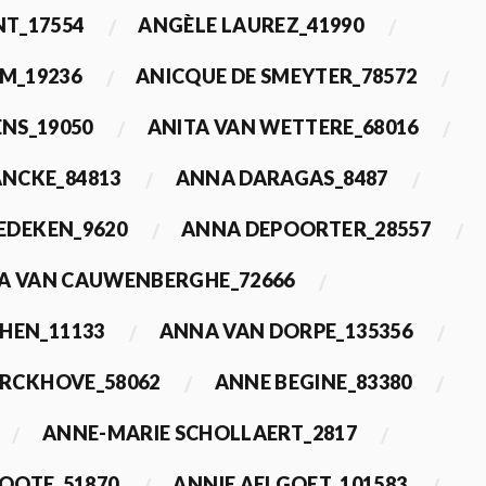
T_17554
ANGÈLE LAUREZ_41990
M_19236
ANICQUE DE SMEYTER_78572
ENS_19050
ANITA VAN WETTERE_68016
NCKE_84813
ANNA DARAGAS_8487
EDEKEN_9620
ANNA DEPOORTER_28557
A VAN CAUWENBERGHE_72666
HEN_11133
ANNA VAN DORPE_135356
ERCKHOVE_58062
ANNE BEGINE_83380
ANNE-MARIE SCHOLLAERT_2817
ROOTE_51870
ANNIE AELGOET_101583