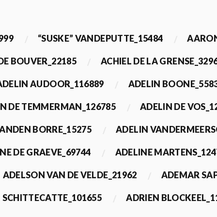
999
“SUSKE” VANDEPUTTE_15484
AARON
 DE BOUVER_22185
ACHIEL DE LA GRENSE_329
ADELIN AUDOOR_116889
ADELIN BOONE_558
IN DE TEMMERMAN_126785
ADELIN DE VOS_1
VANDEN BORRE_15275
ADELIN VANDERMEERS
NE DE GRAEVE_69744
ADELINE MARTENS_124
ADELSON VAN DE VELDE_21962
ADEMAR SAP
 SCHITTECATTE_101655
ADRIEN BLOCKEEL_1