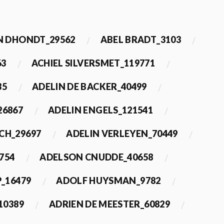
 DHONDT_29562
ABEL BRADT_3103
63
ACHIEL SILVERSMET_119771
35
ADELIN DE BACKER_40499
26867
ADELIN ENGELS_121541
CH_29697
ADELIN VERLEYEN_70449
754
ADELSON CNUDDE_40658
_16479
ADOLF HUYSMAN_9782
10389
ADRIEN DE MEESTER_60829