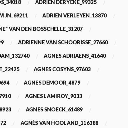
OS_34018
ADRIEN DERYCKE_99325
WIJN_69211
ADRIEN VERLEYEN_13870
NE” VAN DEN BOSSCHELLE_31207
99
ADRIENNE VAN SCHOORISSE_27660
DAM_132740
AGNES ADRIAENS_41640
T_22425
AGNES COSYNS_97603
0694
AGNES DEMOOR_4879
7910
AGNES LAMIROY_9033
8923
AGNES SNOECK_61489
272
AGNÈS VAN HOOLAND_116388