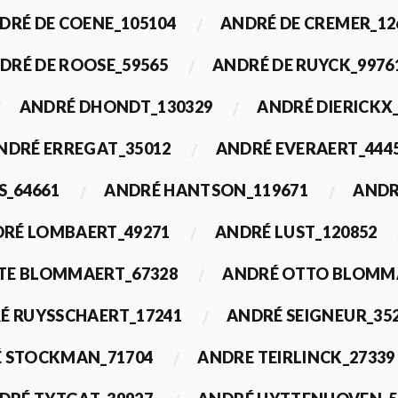
DRÉ DE COENE_105104
ANDRÉ DE CREMER_12
DRÉ DE ROOSE_59565
ANDRÉ DE RUYCK_9976
ANDRÉ DHONDT_130329
ANDRÉ DIERICKX
NDRÉ ERREGAT_35012
ANDRÉ EVERAERT_444
S_64661
ANDRÉ HANTSON_119671
ANDR
RÉ LOMBAERT_49271
ANDRÉ LUST_120852
TE BLOMMAERT_67328
ANDRÉ OTTO BLOMMA
É RUYSSCHAERT_17241
ANDRÉ SEIGNEUR_35
 STOCKMAN_71704
ANDRE TEIRLINCK_27339