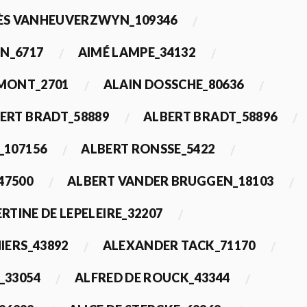
ÈS VANHEUVERZWYN_109346
N_6717
AIMÉ LAMPE_34132
IMONT_2701
ALAIN DOSSCHE_80636
ERT BRADT_58889
ALBERT BRADT_58896
_107156
ALBERT RONSSE_5422
47500
ALBERT VANDER BRUGGEN_18103
RTINE DE LEPELEIRE_32207
IERS_43892
ALEXANDER TACK_71170
_33054
ALFRED DE ROUCK_43344