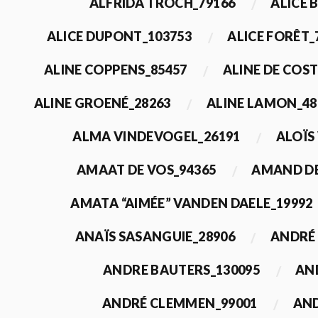
ALFRIDA TROCH_79166
ALICE 
ALICE DUPONT_103753
ALICE FORÊT_
ALINE COPPENS_85457
ALINE DE COST
ALINE GROENÉ_28263
ALINE LAMON_48
ALMA VINDEVOGEL_26191
ALOÏS
AMAAT DE VOS_94365
AMAND DE
AMATA “AIMÉE” VANDEN DAELE_19992
ANAÏS SASANGUIE_28906
ANDRÉ 
ANDRE BAUTERS_130095
AN
ANDRÉ CLEMMEN_99001
AND