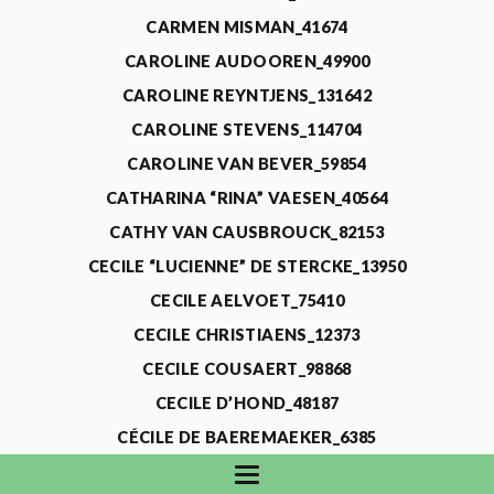
CARMEN MISMAN_41674
CAROLINE AUDOOREN_49900
CAROLINE REYNTJENS_131642
CAROLINE STEVENS_114704
CAROLINE VAN BEVER_59854
CATHARINA “RINA” VAESEN_40564
CATHY VAN CAUSBROUCK_82153
CECILE “LUCIENNE” DE STERCKE_13950
CECILE AELVOET_75410
CECILE CHRISTIAENS_12373
CECILE COUSAERT_98868
CECILE D’HOND_48187
CÉCILE DE BAEREMAEKER_6385
CECILE DE WAELE_4731