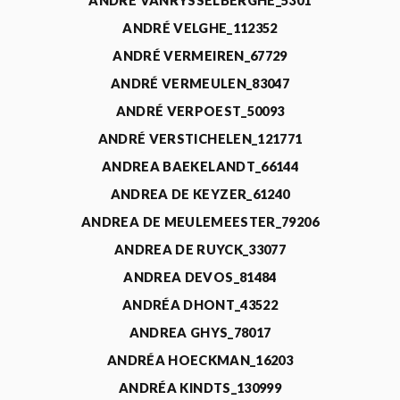
ANDRÉ VANRYSSELBERGHE_5301
ANDRÉ VELGHE_112352
ANDRÉ VERMEIREN_67729
ANDRÉ VERMEULEN_83047
ANDRÉ VERPOEST_50093
ANDRÉ VERSTICHELEN_121771
ANDREA BAEKELANDT_66144
ANDREA DE KEYZER_61240
ANDREA DE MEULEMEESTER_79206
ANDREA DE RUYCK_33077
ANDREA DEVOS_81484
ANDRÉA DHONT_43522
ANDREA GHYS_78017
ANDRÉA HOECKMAN_16203
ANDRÉA KINDTS_130999