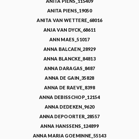
ANITA PIENS_115409
ANITA PIENS_19050
ANITA VAN WETTERE_68016
ANJA VAN DYCK_68611
ANN MAES_51017
ANNA BALCAEN_28929
ANNA BLANCKE_84813
ANNA DARAGAS_8487
ANNA DE GAIN_35828
ANNA DE RAEVE_8398
ANNA DEBISSCHOP_12154
ANNA DEDEKEN_9620
ANNA DEPOORTER_28557
ANNA HANSSENS_124899
ANNA MARIA GOEMINNE_55143