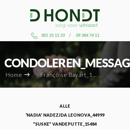
055 31 11 33
09 384 74 11
CONDOLEREN_MESSAG
Home
Françoise Bayart_12724
ALLE
‘NADIA’ NADEZJDA LEONOVA_44999
“SUSKE” VANDEPUTTE_15484