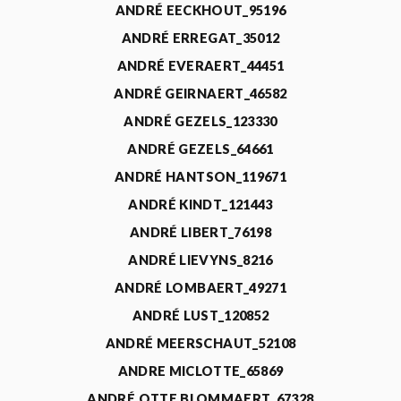
ANDRÉ EECKHOUT_95196
ANDRÉ ERREGAT_35012
ANDRÉ EVERAERT_44451
ANDRÉ GEIRNAERT_46582
ANDRÉ GEZELS_123330
ANDRÉ GEZELS_64661
ANDRÉ HANTSON_119671
ANDRÉ KINDT_121443
ANDRÉ LIBERT_76198
ANDRÉ LIEVYNS_8216
ANDRÉ LOMBAERT_49271
ANDRÉ LUST_120852
ANDRÉ MEERSCHAUT_52108
ANDRE MICLOTTE_65869
ANDRÉ OTTE BLOMMAERT_67328