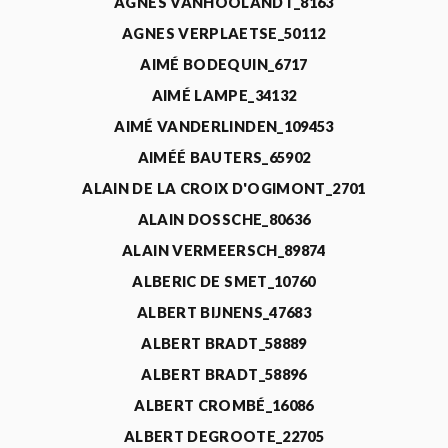
AGNÈS VANHOOLANDT_8163
AGNES VERPLAETSE_50112
AIMÉ BODEQUIN_6717
AIMÉ LAMPE_34132
AIMÉ VANDERLINDEN_109453
AIMÉÉ BAUTERS_65902
ALAIN DE LA CROIX D'OGIMONT_2701
ALAIN DOSSCHE_80636
ALAIN VERMEERSCH_89874
ALBERIC DE SMET_10760
ALBERT BIJNENS_47683
ALBERT BRADT_58889
ALBERT BRADT_58896
ALBERT CROMBÉ_16086
ALBERT DEGROOTE_22705