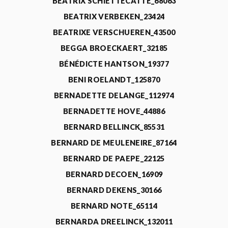
BEATRIX SCHIETTECATTE_68063
BEATRIX VERBEKEN_23424
BEATRIXE VERSCHUEREN_43500
BEGGA BROECKAERT_32185
BÉNÉDICTE HANTSON_19377
BENI ROELANDT_125870
BERNADETTE DELANGE_112974
BERNADETTE HOVE_44886
BERNARD BELLINCK_85531
BERNARD DE MEULENEIRE_87164
BERNARD DE PAEPE_22125
BERNARD DECOEN_16909
BERNARD DEKENS_30166
BERNARD NOTE_65114
BERNARDA DREELINCK_132011