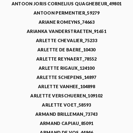
ANTOON JORIS CORNELIUS QUAGHEBEUR_49801
ANTOON PERMENTIER_59279
ARIANE ROMEYNS_74663
ARIANKA VANDERSTRAETEN_91651
ARLETTE CHEVALIER_75233
ARLETTE DE BAERE_10430
ARLETTE REYNAERT_78552
ARLETTE RIGAUX_124100
ARLETTE SCHEPENS_14897
ARLETTE VANHEE_104898
ARLETTE VERSCHUEREN_109102
ARLETTE VOET_58593
ARMAND BRILLEMAN_73743
ARMAND CAPIAU_85091
ARMAND DE VOS_44946