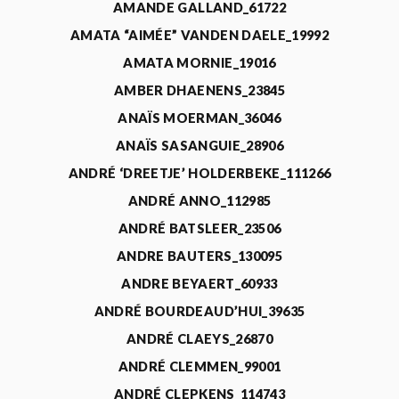
AMANDE GALLAND_61722
AMATA “AIMÉE” VANDEN DAELE_19992
AMATA MORNIE_19016
AMBER DHAENENS_23845
ANAÏS MOERMAN_36046
ANAÏS SASANGUIE_28906
ANDRÉ ‘DREETJE’ HOLDERBEKE_111266
ANDRÉ ANNO_112985
ANDRÉ BATSLEER_23506
ANDRE BAUTERS_130095
ANDRE BEYAERT_60933
ANDRÉ BOURDEAUD’HUI_39635
ANDRÉ CLAEYS_26870
ANDRÉ CLEMMEN_99001
ANDRÉ CLEPKENS_114743