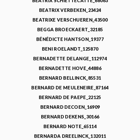
BEATRIX SCHIETTECATTE_68063
BEATRIX VERBEKEN_23424
BEATRIXE VERSCHUEREN_43500
BEGGA BROECKAERT_32185
BÉNÉDICTE HANTSON_19377
BENI ROELANDT_125870
BERNADETTE DELANGE_112974
BERNADETTE HOVE_44886
BERNARD BELLINCK_85531
BERNARD DE MEULENEIRE_87164
BERNARD DE PAEPE_22125
BERNARD DECOEN_16909
BERNARD DEKENS_30166
BERNARD NOTE_65114
BERNARDA DREELINCK_132011