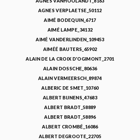
AGNÈS VANHOOLANDT_8163
AGNES VERPLAETSE_50112
AIMÉ BODEQUIN_6717
AIMÉ LAMPE_34132
AIMÉ VANDERLINDEN_109453
AIMÉÉ BAUTERS_65902
ALAIN DE LA CROIX D'OGIMONT_2701
ALAIN DOSSCHE_80636
ALAIN VERMEERSCH_89874
ALBERIC DE SMET_10760
ALBERT BIJNENS_47683
ALBERT BRADT_58889
ALBERT BRADT_58896
ALBERT CROMBÉ_16086
ALBERT DEGROOTE_22705