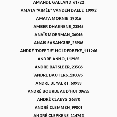
AMANDE GALLAND_61722
AMATA “AIMÉE” VANDEN DAELE_19992
AMATA MORNIE_19016
AMBER DHAENENS_23845
ANAÏS MOERMAN_36046
ANAÏS SASANGUIE_28906
ANDRÉ ‘DREETJE’ HOLDERBEKE_111266
ANDRÉ ANNO_112985
ANDRÉ BATSLEER_23506
ANDRE BAUTERS_130095
ANDRE BEYAERT_60933
ANDRÉ BOURDEAUD’HUI_39635
ANDRÉ CLAEYS_26870
ANDRÉ CLEMMEN_99001
ANDRÉ CLEPKENS_114743