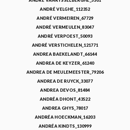
ANDRÉ VANRYSSELBERGHE_5301
ANDRÉ VELGHE_112352
ANDRÉ VERMEIREN_67729
ANDRÉ VERMEULEN_83047
ANDRÉ VERPOEST_50093
ANDRÉ VERSTICHELEN_121771
ANDREA BAEKELANDT_66144
ANDREA DE KEYZER_61240
ANDREA DE MEULEMEESTER_79206
ANDREA DE RUYCK_33077
ANDREA DEVOS_81484
ANDRÉA DHONT_43522
ANDREA GHYS_78017
ANDRÉA HOECKMAN_16203
ANDRÉA KINDTS_130999