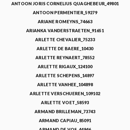
ANTOON JORIS CORNELIUS QUAGHEBEUR_49801
ANTOON PERMENTIER_59279
ARIANE ROMEYNS_74663
ARIANKA VANDERSTRAETEN_91651
ARLETTE CHEVALIER_75233
ARLETTE DE BAERE_10430
ARLETTE REYNAERT_78552
ARLETTE RIGAUX_124100
ARLETTE SCHEPENS_14897
ARLETTE VANHEE_104898
ARLETTE VERSCHUEREN_109102
ARLETTE VOET_58593
ARMAND BRILLEMAN_73743
ARMAND CAPIAU_85091
ARMAND DE VOS_44946