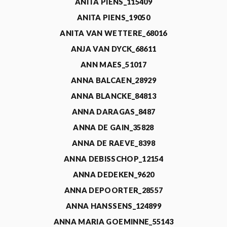
ANITA PIENS_115409
ANITA PIENS_19050
ANITA VAN WETTERE_68016
ANJA VAN DYCK_68611
ANN MAES_51017
ANNA BALCAEN_28929
ANNA BLANCKE_84813
ANNA DARAGAS_8487
ANNA DE GAIN_35828
ANNA DE RAEVE_8398
ANNA DEBISSCHOP_12154
ANNA DEDEKEN_9620
ANNA DEPOORTER_28557
ANNA HANSSENS_124899
ANNA MARIA GOEMINNE_55143