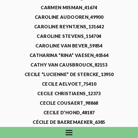
CARMEN MISMAN_41674
CAROLINE AUDOOREN_49900
CAROLINE REYNTJENS_131642
CAROLINE STEVENS_114704
CAROLINE VAN BEVER_59854
CATHARINA “RINA” VAESEN_40564
CATHY VAN CAUSBROUCK_82153
CECILE “LUCIENNE” DE STERCKE_13950
CECILE AELVOET_75410
CECILE CHRISTIAENS_12373
CECILE COUSAERT_98868
CECILE D’HOND_48187
CÉCILE DE BAEREMAEKER_6385
CECILE DE WAELE_4731