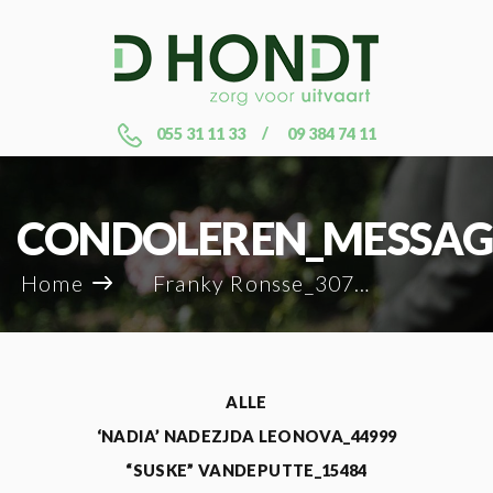
055 31 11 33
09 384 74 11
CONDOLEREN_MESSAG
Home
Franky Ronsse_30758
ALLE
‘NADIA’ NADEZJDA LEONOVA_44999
“SUSKE” VANDEPUTTE_15484