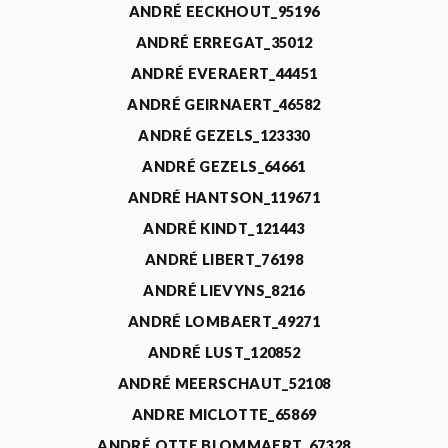
ANDRÉ EECKHOUT_95196
ANDRÉ ERREGAT_35012
ANDRÉ EVERAERT_44451
ANDRÉ GEIRNAERT_46582
ANDRÉ GEZELS_123330
ANDRÉ GEZELS_64661
ANDRÉ HANTSON_119671
ANDRÉ KINDT_121443
ANDRÉ LIBERT_76198
ANDRÉ LIEVYNS_8216
ANDRÉ LOMBAERT_49271
ANDRÉ LUST_120852
ANDRÉ MEERSCHAUT_52108
ANDRE MICLOTTE_65869
ANDRÉ OTTE BLOMMAERT_67328