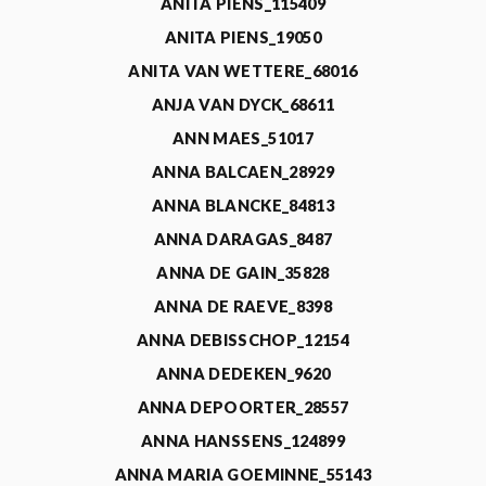
ANITA PIENS_115409
ANITA PIENS_19050
ANITA VAN WETTERE_68016
ANJA VAN DYCK_68611
ANN MAES_51017
ANNA BALCAEN_28929
ANNA BLANCKE_84813
ANNA DARAGAS_8487
ANNA DE GAIN_35828
ANNA DE RAEVE_8398
ANNA DEBISSCHOP_12154
ANNA DEDEKEN_9620
ANNA DEPOORTER_28557
ANNA HANSSENS_124899
ANNA MARIA GOEMINNE_55143