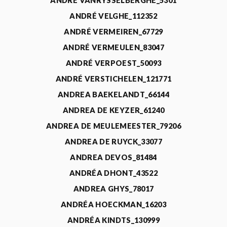
ANDRÉ VANRYSSELBERGHE_5301
ANDRÉ VELGHE_112352
ANDRÉ VERMEIREN_67729
ANDRÉ VERMEULEN_83047
ANDRÉ VERPOEST_50093
ANDRÉ VERSTICHELEN_121771
ANDREA BAEKELANDT_66144
ANDREA DE KEYZER_61240
ANDREA DE MEULEMEESTER_79206
ANDREA DE RUYCK_33077
ANDREA DEVOS_81484
ANDRÉA DHONT_43522
ANDREA GHYS_78017
ANDRÉA HOECKMAN_16203
ANDRÉA KINDTS_130999