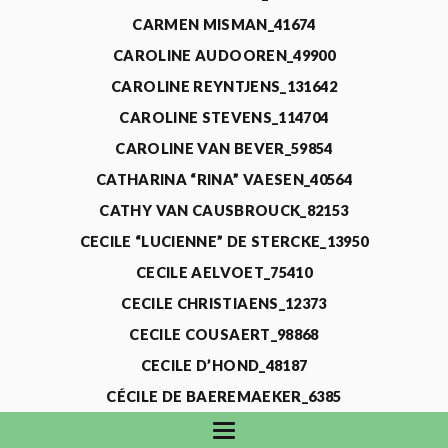
CARMEN MISMAN_41674
CAROLINE AUDOOREN_49900
CAROLINE REYNTJENS_131642
CAROLINE STEVENS_114704
CAROLINE VAN BEVER_59854
CATHARINA “RINA” VAESEN_40564
CATHY VAN CAUSBROUCK_82153
CECILE “LUCIENNE” DE STERCKE_13950
CECILE AELVOET_75410
CECILE CHRISTIAENS_12373
CECILE COUSAERT_98868
CECILE D’HOND_48187
CÉCILE DE BAEREMAEKER_6385
CECILE DE WAELE_4731