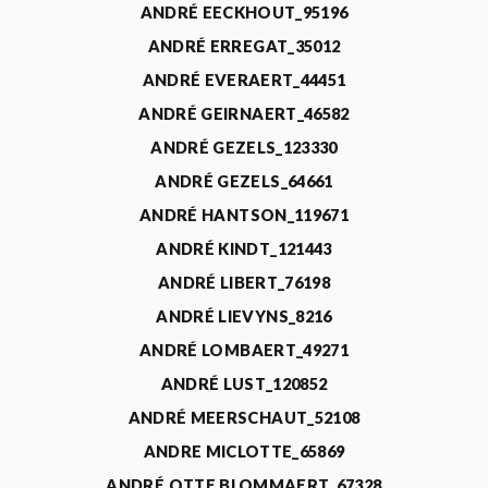
ANDRÉ EECKHOUT_95196
ANDRÉ ERREGAT_35012
ANDRÉ EVERAERT_44451
ANDRÉ GEIRNAERT_46582
ANDRÉ GEZELS_123330
ANDRÉ GEZELS_64661
ANDRÉ HANTSON_119671
ANDRÉ KINDT_121443
ANDRÉ LIBERT_76198
ANDRÉ LIEVYNS_8216
ANDRÉ LOMBAERT_49271
ANDRÉ LUST_120852
ANDRÉ MEERSCHAUT_52108
ANDRE MICLOTTE_65869
ANDRÉ OTTE BLOMMAERT_67328