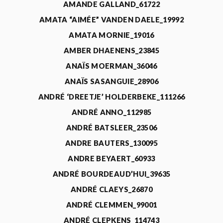
AMANDE GALLAND_61722
AMATA “AIMÉE” VANDEN DAELE_19992
AMATA MORNIE_19016
AMBER DHAENENS_23845
ANAÏS MOERMAN_36046
ANAÏS SASANGUIE_28906
ANDRÉ ‘DREETJE’ HOLDERBEKE_111266
ANDRÉ ANNO_112985
ANDRÉ BATSLEER_23506
ANDRE BAUTERS_130095
ANDRE BEYAERT_60933
ANDRÉ BOURDEAUD’HUI_39635
ANDRÉ CLAEYS_26870
ANDRÉ CLEMMEN_99001
ANDRÉ CLEPKENS_114743