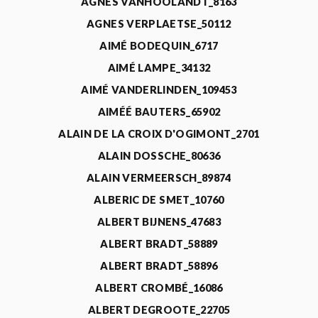
AGNÈS VANHOOLANDT_8163
AGNES VERPLAETSE_50112
AIMÉ BODEQUIN_6717
AIMÉ LAMPE_34132
AIMÉ VANDERLINDEN_109453
AIMÉÉ BAUTERS_65902
ALAIN DE LA CROIX D'OGIMONT_2701
ALAIN DOSSCHE_80636
ALAIN VERMEERSCH_89874
ALBERIC DE SMET_10760
ALBERT BIJNENS_47683
ALBERT BRADT_58889
ALBERT BRADT_58896
ALBERT CROMBÉ_16086
ALBERT DEGROOTE_22705