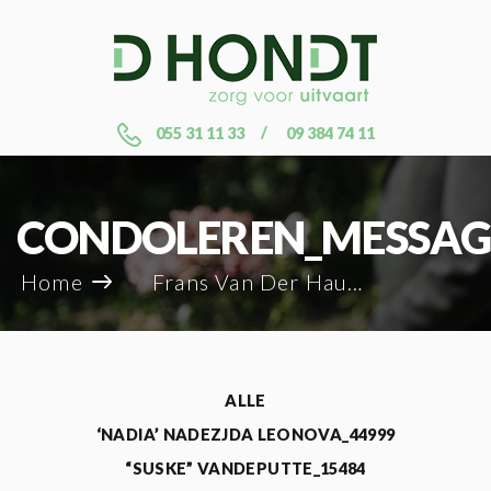
055 31 11 33
09 384 74 11
CONDOLEREN_MESSAG
Home
Frans Van Der Hauwaert_106054
ALLE
‘NADIA’ NADEZJDA LEONOVA_44999
“SUSKE” VANDEPUTTE_15484