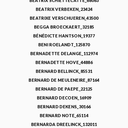
BEATRIX SCHIETTECATTE_68063
BEATRIX VERBEKEN_23424
BEATRIXE VERSCHUEREN_43500
BEGGA BROECKAERT_32185
BÉNÉDICTE HANTSON_19377
BENI ROELANDT_125870
BERNADETTE DELANGE_112974
BERNADETTE HOVE_44886
BERNARD BELLINCK_85531
BERNARD DE MEULENEIRE_87164
BERNARD DE PAEPE_22125
BERNARD DECOEN_16909
BERNARD DEKENS_30166
BERNARD NOTE_65114
BERNARDA DREELINCK_132011