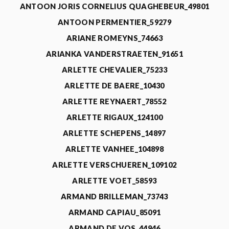
ANTOON JORIS CORNELIUS QUAGHEBEUR_49801
ANTOON PERMENTIER_59279
ARIANE ROMEYNS_74663
ARIANKA VANDERSTRAETEN_91651
ARLETTE CHEVALIER_75233
ARLETTE DE BAERE_10430
ARLETTE REYNAERT_78552
ARLETTE RIGAUX_124100
ARLETTE SCHEPENS_14897
ARLETTE VANHEE_104898
ARLETTE VERSCHUEREN_109102
ARLETTE VOET_58593
ARMAND BRILLEMAN_73743
ARMAND CAPIAU_85091
ARMAND DE VOS_44946