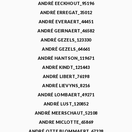
ANDRÉ EECKHOUT_95196
ANDRÉ ERREGAT_35012
ANDRÉ EVERAERT_44451
ANDRÉ GEIRNAERT_46582
ANDRÉ GEZELS_123330
ANDRÉ GEZELS_64661
ANDRÉ HANTSON_119671
ANDRÉ KINDT_121443
ANDRÉ LIBERT_76198
ANDRÉ LIEVYNS_8216
ANDRÉ LOMBAERT_49271
ANDRÉ LUST_120852
ANDRÉ MEERSCHAUT_52108
ANDRE MICLOTTE_65869
ANDRÉ OTTE BLOMMAERT_67328