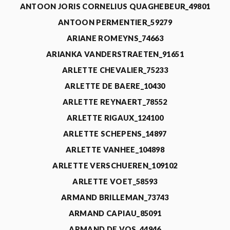
ANTOON JORIS CORNELIUS QUAGHEBEUR_49801
ANTOON PERMENTIER_59279
ARIANE ROMEYNS_74663
ARIANKA VANDERSTRAETEN_91651
ARLETTE CHEVALIER_75233
ARLETTE DE BAERE_10430
ARLETTE REYNAERT_78552
ARLETTE RIGAUX_124100
ARLETTE SCHEPENS_14897
ARLETTE VANHEE_104898
ARLETTE VERSCHUEREN_109102
ARLETTE VOET_58593
ARMAND BRILLEMAN_73743
ARMAND CAPIAU_85091
ARMAND DE VOS_44946