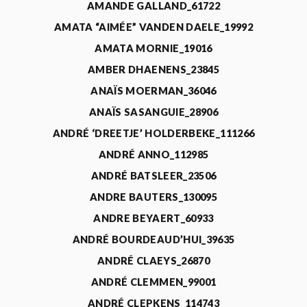
AMANDE GALLAND_61722
AMATA “AIMÉE” VANDEN DAELE_19992
AMATA MORNIE_19016
AMBER DHAENENS_23845
ANAÏS MOERMAN_36046
ANAÏS SASANGUIE_28906
ANDRÉ ‘DREETJE’ HOLDERBEKE_111266
ANDRÉ ANNO_112985
ANDRÉ BATSLEER_23506
ANDRE BAUTERS_130095
ANDRE BEYAERT_60933
ANDRÉ BOURDEAUD’HUI_39635
ANDRÉ CLAEYS_26870
ANDRÉ CLEMMEN_99001
ANDRÉ CLEPKENS_114743