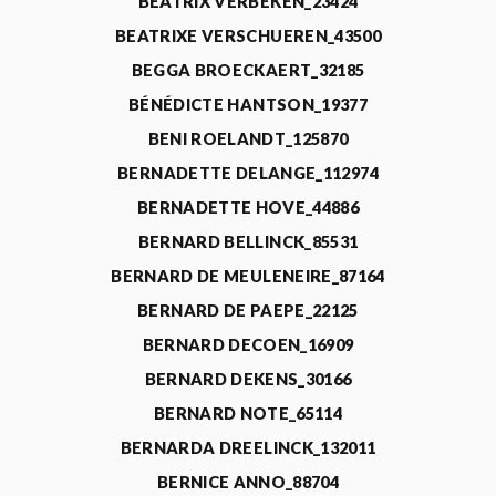
BEATRIX VERBEKEN_23424
BEATRIXE VERSCHUEREN_43500
BEGGA BROECKAERT_32185
BÉNÉDICTE HANTSON_19377
BENI ROELANDT_125870
BERNADETTE DELANGE_112974
BERNADETTE HOVE_44886
BERNARD BELLINCK_85531
BERNARD DE MEULENEIRE_87164
BERNARD DE PAEPE_22125
BERNARD DECOEN_16909
BERNARD DEKENS_30166
BERNARD NOTE_65114
BERNARDA DREELINCK_132011
BERNICE ANNO_88704