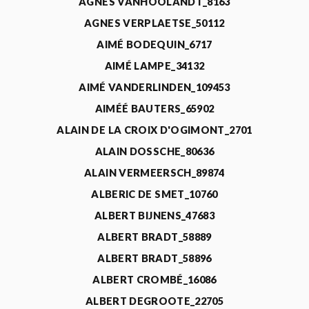
AGNÈS VANHOOLANDT_8163
AGNES VERPLAETSE_50112
AIMÉ BODEQUIN_6717
AIMÉ LAMPE_34132
AIMÉ VANDERLINDEN_109453
AIMÉÉ BAUTERS_65902
ALAIN DE LA CROIX D'OGIMONT_2701
ALAIN DOSSCHE_80636
ALAIN VERMEERSCH_89874
ALBERIC DE SMET_10760
ALBERT BIJNENS_47683
ALBERT BRADT_58889
ALBERT BRADT_58896
ALBERT CROMBÉ_16086
ALBERT DEGROOTE_22705