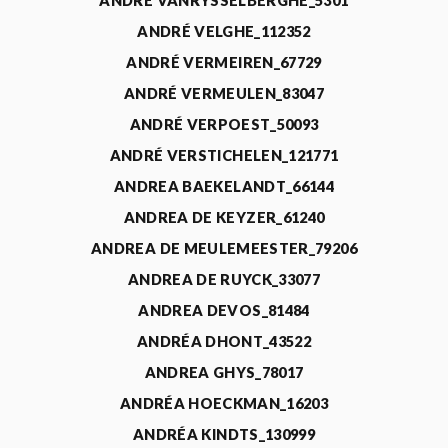
ANDRÉ VANRYSSELBERGHE_5301
ANDRÉ VELGHE_112352
ANDRÉ VERMEIREN_67729
ANDRÉ VERMEULEN_83047
ANDRÉ VERPOEST_50093
ANDRÉ VERSTICHELEN_121771
ANDREA BAEKELANDT_66144
ANDREA DE KEYZER_61240
ANDREA DE MEULEMEESTER_79206
ANDREA DE RUYCK_33077
ANDREA DEVOS_81484
ANDRÉA DHONT_43522
ANDREA GHYS_78017
ANDRÉA HOECKMAN_16203
ANDRÉA KINDTS_130999