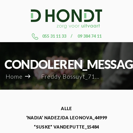
055 31 11 33
09 384 74 11
CONDOLEREN_MESSAG
Home
Freddy Bossuyt_71925
ALLE
‘NADIA’ NADEZJDA LEONOVA_44999
“SUSKE” VANDEPUTTE_15484