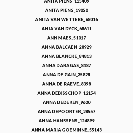
ANITA PIENS_115409
ANITA PIENS_19050
ANITA VAN WETTERE_68016
ANJA VAN DYCK_68611
ANN MAES_51017
ANNA BALCAEN_28929
ANNA BLANCKE_84813
ANNA DARAGAS_8487
ANNA DE GAIN_35828
ANNA DE RAEVE_8398
ANNA DEBISSCHOP_12154
ANNA DEDEKEN_9620
ANNA DEPOORTER_28557
ANNA HANSSENS_124899
ANNA MARIA GOEMINNE_55143