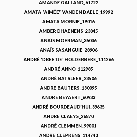
AMANDE GALLAND_61722
AMATA “AIMÉE” VANDEN DAELE_19992
AMATA MORNIE_19016
AMBER DHAENENS_23845
ANAÏS MOERMAN_36046
ANAÏS SASANGUIE_28906
ANDRÉ ‘DREETJE’ HOLDERBEKE_111266
ANDRÉ ANNO_112985
ANDRÉ BATSLEER_23506
ANDRE BAUTERS_130095
ANDRE BEYAERT_60933
ANDRÉ BOURDEAUD’HUI_39635
ANDRÉ CLAEYS_26870
ANDRÉ CLEMMEN_99001
ANDRÉ CLEPKENS_114743