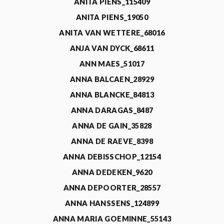
ANITA PIENS_115409
ANITA PIENS_19050
ANITA VAN WETTERE_68016
ANJA VAN DYCK_68611
ANN MAES_51017
ANNA BALCAEN_28929
ANNA BLANCKE_84813
ANNA DARAGAS_8487
ANNA DE GAIN_35828
ANNA DE RAEVE_8398
ANNA DEBISSCHOP_12154
ANNA DEDEKEN_9620
ANNA DEPOORTER_28557
ANNA HANSSENS_124899
ANNA MARIA GOEMINNE_55143