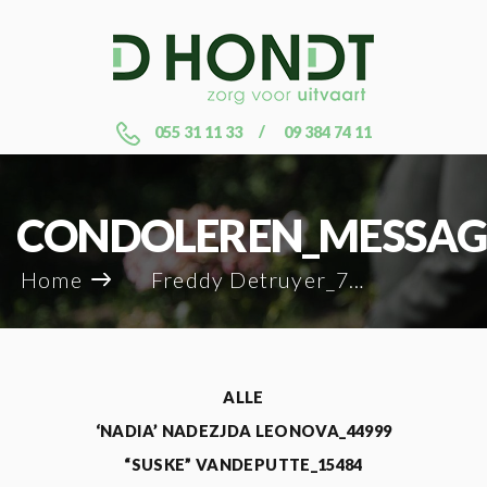
055 31 11 33
09 384 74 11
CONDOLEREN_MESSAG
Home
Freddy Detruyer_78360
ALLE
‘NADIA’ NADEZJDA LEONOVA_44999
“SUSKE” VANDEPUTTE_15484