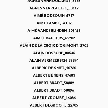
AGNÈS VANHOOLANDT_8163
AGNES VERPLAETSE_50112
AIMÉ BODEQUIN_6717
AIMÉ LAMPE_34132
AIMÉ VANDERLINDEN_109453
AIMÉÉ BAUTERS_65902
ALAIN DE LA CROIX D'OGIMONT_2701
ALAIN DOSSCHE_80636
ALAIN VERMEERSCH_89874
ALBERIC DE SMET_10760
ALBERT BIJNENS_47683
ALBERT BRADT_58889
ALBERT BRADT_58896
ALBERT CROMBÉ_16086
ALBERT DEGROOTE_22705