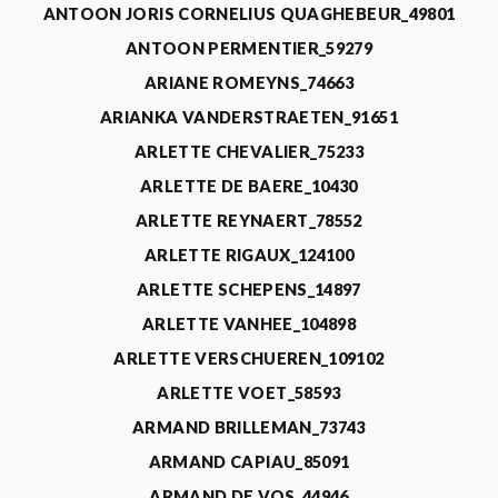
ANTOON JORIS CORNELIUS QUAGHEBEUR_49801
ANTOON PERMENTIER_59279
ARIANE ROMEYNS_74663
ARIANKA VANDERSTRAETEN_91651
ARLETTE CHEVALIER_75233
ARLETTE DE BAERE_10430
ARLETTE REYNAERT_78552
ARLETTE RIGAUX_124100
ARLETTE SCHEPENS_14897
ARLETTE VANHEE_104898
ARLETTE VERSCHUEREN_109102
ARLETTE VOET_58593
ARMAND BRILLEMAN_73743
ARMAND CAPIAU_85091
ARMAND DE VOS_44946