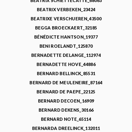
BEATRIX SCHIETTECATTE_68063
BEATRIX VERBEKEN_23424
BEATRIXE VERSCHUEREN_43500
BEGGA BROECKAERT_32185
BÉNÉDICTE HANTSON_19377
BENI ROELANDT_125870
BERNADETTE DELANGE_112974
BERNADETTE HOVE_44886
BERNARD BELLINCK_85531
BERNARD DE MEULENEIRE_87164
BERNARD DE PAEPE_22125
BERNARD DECOEN_16909
BERNARD DEKENS_30166
BERNARD NOTE_65114
BERNARDA DREELINCK_132011