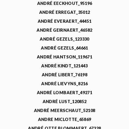
ANDRÉ EECKHOUT_95196
ANDRÉ ERREGAT_35012
ANDRÉ EVERAERT_44451
ANDRÉ GEIRNAERT_46582
ANDRÉ GEZELS_123330
ANDRÉ GEZELS_64661
ANDRÉ HANTSON_119671
ANDRÉ KINDT_121443
ANDRÉ LIBERT_76198
ANDRÉ LIEVYNS_8216
ANDRÉ LOMBAERT_49271
ANDRÉ LUST_120852
ANDRÉ MEERSCHAUT_52108
ANDRE MICLOTTE_65869
ANDRÉ OTTE BLOMMAERT_67328