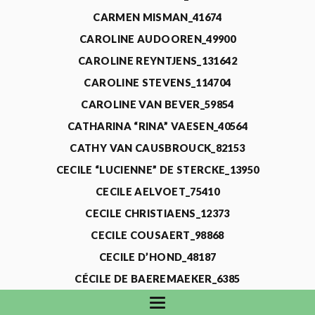
CARMEN MISMAN_41674
CAROLINE AUDOOREN_49900
CAROLINE REYNTJENS_131642
CAROLINE STEVENS_114704
CAROLINE VAN BEVER_59854
CATHARINA “RINA” VAESEN_40564
CATHY VAN CAUSBROUCK_82153
CECILE “LUCIENNE” DE STERCKE_13950
CECILE AELVOET_75410
CECILE CHRISTIAENS_12373
CECILE COUSAERT_98868
CECILE D’HOND_48187
CÉCILE DE BAEREMAEKER_6385
CECILE DE WAELE_4731