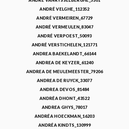
ANDRÉ VANRYSSELBERGHE_5301
ANDRÉ VELGHE_112352
ANDRÉ VERMEIREN_67729
ANDRÉ VERMEULEN_83047
ANDRÉ VERPOEST_50093
ANDRÉ VERSTICHELEN_121771
ANDREA BAEKELANDT_66144
ANDREA DE KEYZER_61240
ANDREA DE MEULEMEESTER_79206
ANDREA DE RUYCK_33077
ANDREA DEVOS_81484
ANDRÉA DHONT_43522
ANDREA GHYS_78017
ANDRÉA HOECKMAN_16203
ANDRÉA KINDTS_130999