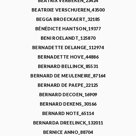
BEATRIX VERBEKEN_23424
BEATRIXE VERSCHUEREN_43500
BEGGA BROECKAERT_32185
BÉNÉDICTE HANTSON_19377
BENI ROELANDT_125870
BERNADETTE DELANGE_112974
BERNADETTE HOVE_44886
BERNARD BELLINCK_85531
BERNARD DE MEULENEIRE_87164
BERNARD DE PAEPE_22125
BERNARD DECOEN_16909
BERNARD DEKENS_30166
BERNARD NOTE_65114
BERNARDA DREELINCK_132011
BERNICE ANNO_88704