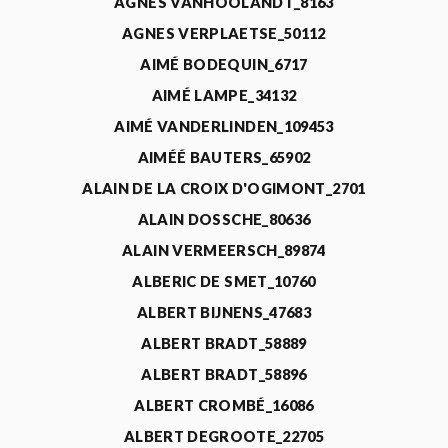
AGNÈS VANHOOLANDT_8163
AGNES VERPLAETSE_50112
AIMÉ BODEQUIN_6717
AIMÉ LAMPE_34132
AIMÉ VANDERLINDEN_109453
AIMÉÉ BAUTERS_65902
ALAIN DE LA CROIX D'OGIMONT_2701
ALAIN DOSSCHE_80636
ALAIN VERMEERSCH_89874
ALBERIC DE SMET_10760
ALBERT BIJNENS_47683
ALBERT BRADT_58889
ALBERT BRADT_58896
ALBERT CROMBÉ_16086
ALBERT DEGROOTE_22705