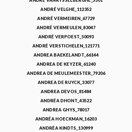
ANDRÉ VANRYSSELBERGHE_5301
ANDRÉ VELGHE_112352
ANDRÉ VERMEIREN_67729
ANDRÉ VERMEULEN_83047
ANDRÉ VERPOEST_50093
ANDRÉ VERSTICHELEN_121771
ANDREA BAEKELANDT_66144
ANDREA DE KEYZER_61240
ANDREA DE MEULEMEESTER_79206
ANDREA DE RUYCK_33077
ANDREA DEVOS_81484
ANDRÉA DHONT_43522
ANDREA GHYS_78017
ANDRÉA HOECKMAN_16203
ANDRÉA KINDTS_130999