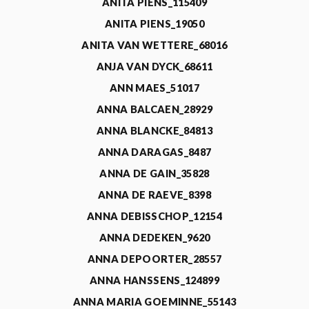
ANITA PIENS_115409
ANITA PIENS_19050
ANITA VAN WETTERE_68016
ANJA VAN DYCK_68611
ANN MAES_51017
ANNA BALCAEN_28929
ANNA BLANCKE_84813
ANNA DARAGAS_8487
ANNA DE GAIN_35828
ANNA DE RAEVE_8398
ANNA DEBISSCHOP_12154
ANNA DEDEKEN_9620
ANNA DEPOORTER_28557
ANNA HANSSENS_124899
ANNA MARIA GOEMINNE_55143