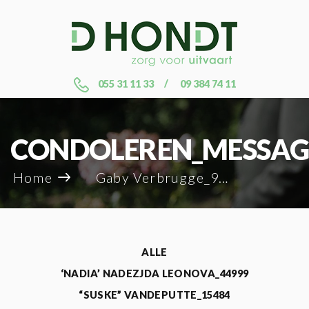
055 31 11 33
09 384 74 11
CONDOLEREN_MESSAG
Home
Gaby Verbrugge_93404
ALLE
‘NADIA’ NADEZJDA LEONOVA_44999
“SUSKE” VANDEPUTTE_15484