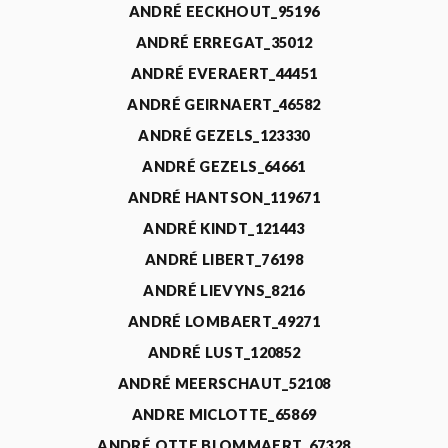
ANDRÉ EECKHOUT_95196
ANDRÉ ERREGAT_35012
ANDRÉ EVERAERT_44451
ANDRÉ GEIRNAERT_46582
ANDRÉ GEZELS_123330
ANDRÉ GEZELS_64661
ANDRÉ HANTSON_119671
ANDRÉ KINDT_121443
ANDRÉ LIBERT_76198
ANDRÉ LIEVYNS_8216
ANDRÉ LOMBAERT_49271
ANDRÉ LUST_120852
ANDRÉ MEERSCHAUT_52108
ANDRE MICLOTTE_65869
ANDRÉ OTTE BLOMMAERT_67328