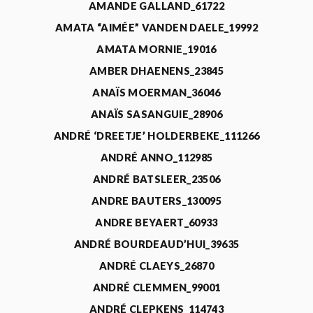
AMANDE GALLAND_61722
AMATA “AIMÉE” VANDEN DAELE_19992
AMATA MORNIE_19016
AMBER DHAENENS_23845
ANAÏS MOERMAN_36046
ANAÏS SASANGUIE_28906
ANDRÉ ‘DREETJE’ HOLDERBEKE_111266
ANDRÉ ANNO_112985
ANDRÉ BATSLEER_23506
ANDRE BAUTERS_130095
ANDRE BEYAERT_60933
ANDRÉ BOURDEAUD’HUI_39635
ANDRÉ CLAEYS_26870
ANDRÉ CLEMMEN_99001
ANDRÉ CLEPKENS_114743