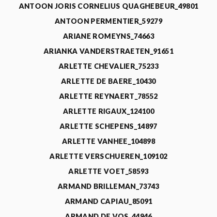
ANTOON JORIS CORNELIUS QUAGHEBEUR_49801
ANTOON PERMENTIER_59279
ARIANE ROMEYNS_74663
ARIANKA VANDERSTRAETEN_91651
ARLETTE CHEVALIER_75233
ARLETTE DE BAERE_10430
ARLETTE REYNAERT_78552
ARLETTE RIGAUX_124100
ARLETTE SCHEPENS_14897
ARLETTE VANHEE_104898
ARLETTE VERSCHUEREN_109102
ARLETTE VOET_58593
ARMAND BRILLEMAN_73743
ARMAND CAPIAU_85091
ARMAND DE VOS_44946