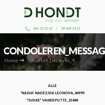
055 31 11 33
09 384 74 11
CONDOLEREN_MESSAG
Home
Gaston Declèves_91899
ALLE
‘NADIA’ NADEZJDA LEONOVA_44999
“SUSKE” VANDEPUTTE_15484