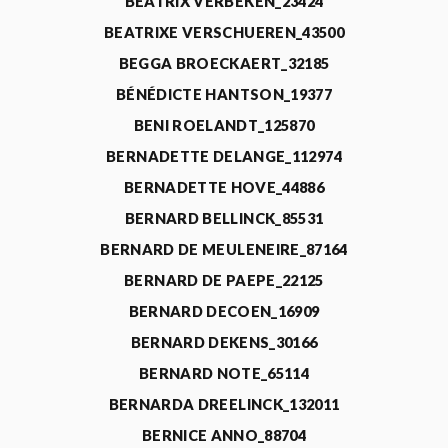
BEATRIX VERBEKEN_23424
BEATRIXE VERSCHUEREN_43500
BEGGA BROECKAERT_32185
BÉNÉDICTE HANTSON_19377
BENI ROELANDT_125870
BERNADETTE DELANGE_112974
BERNADETTE HOVE_44886
BERNARD BELLINCK_85531
BERNARD DE MEULENEIRE_87164
BERNARD DE PAEPE_22125
BERNARD DECOEN_16909
BERNARD DEKENS_30166
BERNARD NOTE_65114
BERNARDA DREELINCK_132011
BERNICE ANNO_88704