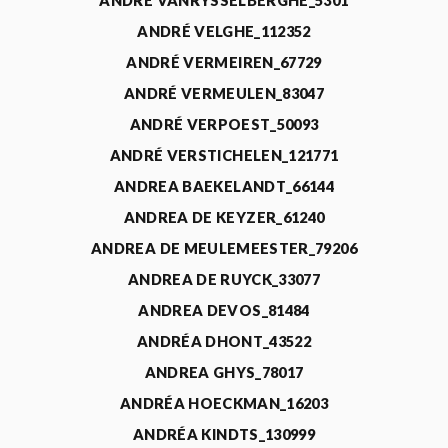
ANDRÉ VANRYSSELBERGHE_5301
ANDRÉ VELGHE_112352
ANDRÉ VERMEIREN_67729
ANDRÉ VERMEULEN_83047
ANDRÉ VERPOEST_50093
ANDRÉ VERSTICHELEN_121771
ANDREA BAEKELANDT_66144
ANDREA DE KEYZER_61240
ANDREA DE MEULEMEESTER_79206
ANDREA DE RUYCK_33077
ANDREA DEVOS_81484
ANDRÉA DHONT_43522
ANDREA GHYS_78017
ANDRÉA HOECKMAN_16203
ANDRÉA KINDTS_130999