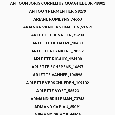
ANTOON JORIS CORNELIUS QUAGHEBEUR_49801
ANTOON PERMENTIER_59279
ARIANE ROMEYNS_74663
ARIANKA VANDERSTRAETEN_91651
ARLETTE CHEVALIER_75233
ARLETTE DE BAERE_10430
ARLETTE REYNAERT_78552
ARLETTE RIGAUX_124100
ARLETTE SCHEPENS_14897
ARLETTE VANHEE_104898
ARLETTE VERSCHUEREN_109102
ARLETTE VOET_58593
ARMAND BRILLEMAN_73743
ARMAND CAPIAU_85091
ARMAND DE VOS_44946