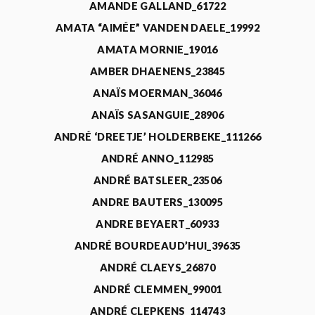
AMANDE GALLAND_61722
AMATA “AIMÉE” VANDEN DAELE_19992
AMATA MORNIE_19016
AMBER DHAENENS_23845
ANAÏS MOERMAN_36046
ANAÏS SASANGUIE_28906
ANDRÉ ‘DREETJE’ HOLDERBEKE_111266
ANDRÉ ANNO_112985
ANDRÉ BATSLEER_23506
ANDRE BAUTERS_130095
ANDRE BEYAERT_60933
ANDRÉ BOURDEAUD’HUI_39635
ANDRÉ CLAEYS_26870
ANDRÉ CLEMMEN_99001
ANDRÉ CLEPKENS_114743