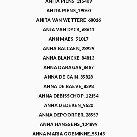
ANITA PIENS_115409
ANITA PIENS_19050
ANITA VAN WETTERE_68016
ANJA VAN DYCK_68611
ANN MAES_51017
ANNA BALCAEN_28929
ANNA BLANCKE_84813
ANNA DARAGAS_8487
ANNA DE GAIN_35828
ANNA DE RAEVE_8398
ANNA DEBISSCHOP_12154
ANNA DEDEKEN_9620
ANNA DEPOORTER_28557
ANNA HANSSENS_124899
ANNA MARIA GOEMINNE_55143