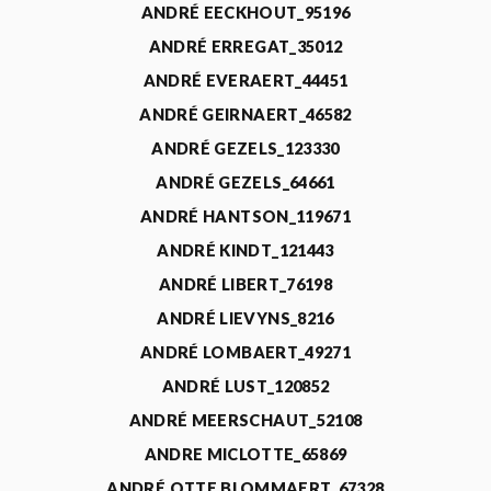
ANDRÉ EECKHOUT_95196
ANDRÉ ERREGAT_35012
ANDRÉ EVERAERT_44451
ANDRÉ GEIRNAERT_46582
ANDRÉ GEZELS_123330
ANDRÉ GEZELS_64661
ANDRÉ HANTSON_119671
ANDRÉ KINDT_121443
ANDRÉ LIBERT_76198
ANDRÉ LIEVYNS_8216
ANDRÉ LOMBAERT_49271
ANDRÉ LUST_120852
ANDRÉ MEERSCHAUT_52108
ANDRE MICLOTTE_65869
ANDRÉ OTTE BLOMMAERT_67328