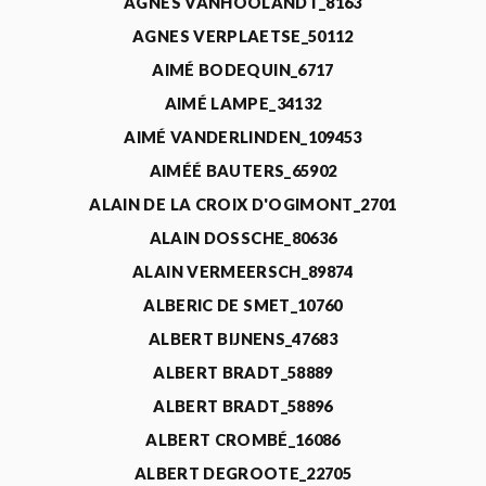
AGNÈS VANHOOLANDT_8163
AGNES VERPLAETSE_50112
AIMÉ BODEQUIN_6717
AIMÉ LAMPE_34132
AIMÉ VANDERLINDEN_109453
AIMÉÉ BAUTERS_65902
ALAIN DE LA CROIX D'OGIMONT_2701
ALAIN DOSSCHE_80636
ALAIN VERMEERSCH_89874
ALBERIC DE SMET_10760
ALBERT BIJNENS_47683
ALBERT BRADT_58889
ALBERT BRADT_58896
ALBERT CROMBÉ_16086
ALBERT DEGROOTE_22705