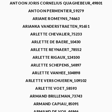
ANTOON JORIS CORNELIUS QUAGHEBEUR_49801
ANTOON PERMENTIER_59279
ARIANE ROMEYNS_74663
ARIANKA VANDERSTRAETEN_91651
ARLETTE CHEVALIER_75233
ARLETTE DE BAERE_10430
ARLETTE REYNAERT_78552
ARLETTE RIGAUX_124100
ARLETTE SCHEPENS_14897
ARLETTE VANHEE_104898
ARLETTE VERSCHUEREN_109102
ARLETTE VOET_58593
ARMAND BRILLEMAN_73743
ARMAND CAPIAU_85091
ARMAND DE VOS_44946