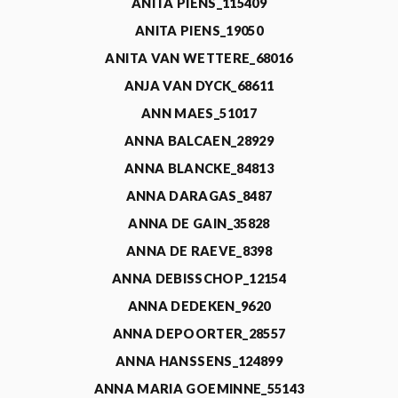
ANITA PIENS_115409
ANITA PIENS_19050
ANITA VAN WETTERE_68016
ANJA VAN DYCK_68611
ANN MAES_51017
ANNA BALCAEN_28929
ANNA BLANCKE_84813
ANNA DARAGAS_8487
ANNA DE GAIN_35828
ANNA DE RAEVE_8398
ANNA DEBISSCHOP_12154
ANNA DEDEKEN_9620
ANNA DEPOORTER_28557
ANNA HANSSENS_124899
ANNA MARIA GOEMINNE_55143