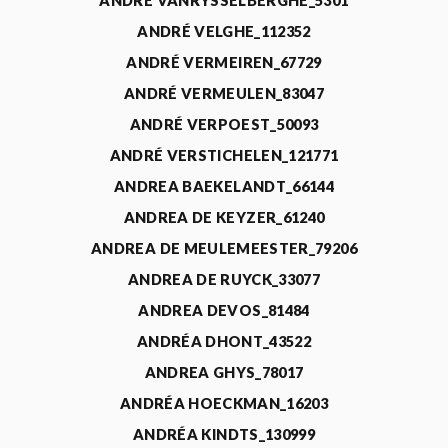
ANDRÉ VANRYSSELBERGHE_5301
ANDRÉ VELGHE_112352
ANDRÉ VERMEIREN_67729
ANDRÉ VERMEULEN_83047
ANDRÉ VERPOEST_50093
ANDRÉ VERSTICHELEN_121771
ANDREA BAEKELANDT_66144
ANDREA DE KEYZER_61240
ANDREA DE MEULEMEESTER_79206
ANDREA DE RUYCK_33077
ANDREA DEVOS_81484
ANDRÉA DHONT_43522
ANDREA GHYS_78017
ANDRÉA HOECKMAN_16203
ANDRÉA KINDTS_130999