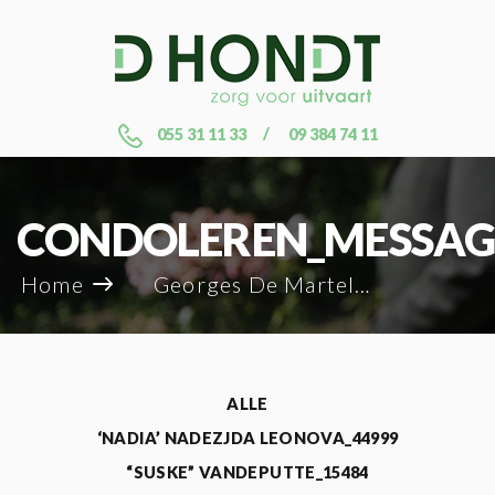
055 31 11 33
09 384 74 11
CONDOLEREN_MESSAG
Home
Georges De Martelaere_21988
ALLE
‘NADIA’ NADEZJDA LEONOVA_44999
“SUSKE” VANDEPUTTE_15484