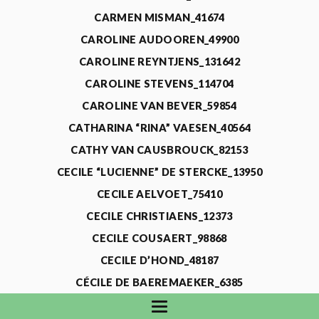
CARMEN MISMAN_41674
CAROLINE AUDOOREN_49900
CAROLINE REYNTJENS_131642
CAROLINE STEVENS_114704
CAROLINE VAN BEVER_59854
CATHARINA “RINA” VAESEN_40564
CATHY VAN CAUSBROUCK_82153
CECILE “LUCIENNE” DE STERCKE_13950
CECILE AELVOET_75410
CECILE CHRISTIAENS_12373
CECILE COUSAERT_98868
CECILE D’HOND_48187
CÉCILE DE BAEREMAEKER_6385
CECILE DE WAELE_4731