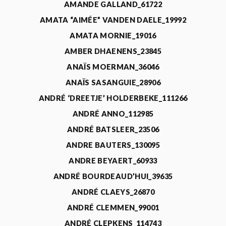
AMANDE GALLAND_61722
AMATA “AIMÉE” VANDEN DAELE_19992
AMATA MORNIE_19016
AMBER DHAENENS_23845
ANAÏS MOERMAN_36046
ANAÏS SASANGUIE_28906
ANDRÉ ‘DREETJE’ HOLDERBEKE_111266
ANDRÉ ANNO_112985
ANDRÉ BATSLEER_23506
ANDRE BAUTERS_130095
ANDRE BEYAERT_60933
ANDRÉ BOURDEAUD’HUI_39635
ANDRÉ CLAEYS_26870
ANDRÉ CLEMMEN_99001
ANDRÉ CLEPKENS_114743