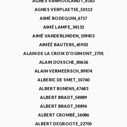
AGNÈS VANHOOLANDT_8163
AGNES VERPLAETSE_50112
AIMÉ BODEQUIN_6717
AIMÉ LAMPE_34132
AIMÉ VANDERLINDEN_109453
AIMÉÉ BAUTERS_65902
ALAIN DE LA CROIX D'OGIMONT_2701
ALAIN DOSSCHE_80636
ALAIN VERMEERSCH_89874
ALBERIC DE SMET_10760
ALBERT BIJNENS_47683
ALBERT BRADT_58889
ALBERT BRADT_58896
ALBERT CROMBÉ_16086
ALBERT DEGROOTE_22705