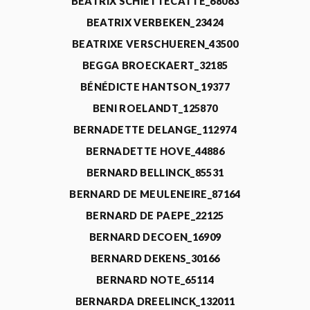
BEATRIX SCHIETTECATTE_68063
BEATRIX VERBEKEN_23424
BEATRIXE VERSCHUEREN_43500
BEGGA BROECKAERT_32185
BÉNÉDICTE HANTSON_19377
BENI ROELANDT_125870
BERNADETTE DELANGE_112974
BERNADETTE HOVE_44886
BERNARD BELLINCK_85531
BERNARD DE MEULENEIRE_87164
BERNARD DE PAEPE_22125
BERNARD DECOEN_16909
BERNARD DEKENS_30166
BERNARD NOTE_65114
BERNARDA DREELINCK_132011