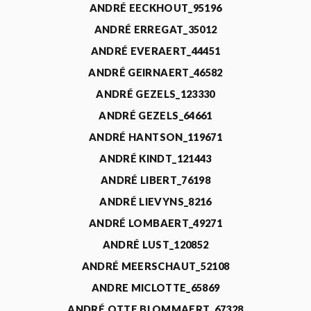
ANDRÉ EECKHOUT_95196
ANDRÉ ERREGAT_35012
ANDRÉ EVERAERT_44451
ANDRÉ GEIRNAERT_46582
ANDRÉ GEZELS_123330
ANDRÉ GEZELS_64661
ANDRÉ HANTSON_119671
ANDRÉ KINDT_121443
ANDRÉ LIBERT_76198
ANDRÉ LIEVYNS_8216
ANDRÉ LOMBAERT_49271
ANDRÉ LUST_120852
ANDRÉ MEERSCHAUT_52108
ANDRE MICLOTTE_65869
ANDRÉ OTTE BLOMMAERT_67328