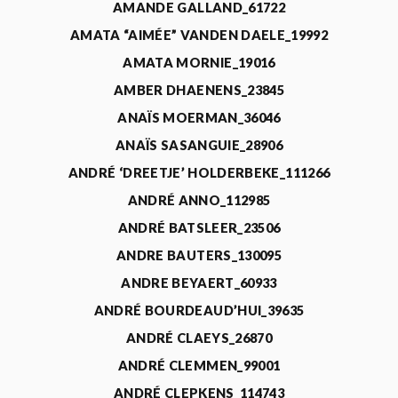
AMANDE GALLAND_61722
AMATA “AIMÉE” VANDEN DAELE_19992
AMATA MORNIE_19016
AMBER DHAENENS_23845
ANAÏS MOERMAN_36046
ANAÏS SASANGUIE_28906
ANDRÉ ‘DREETJE’ HOLDERBEKE_111266
ANDRÉ ANNO_112985
ANDRÉ BATSLEER_23506
ANDRE BAUTERS_130095
ANDRE BEYAERT_60933
ANDRÉ BOURDEAUD’HUI_39635
ANDRÉ CLAEYS_26870
ANDRÉ CLEMMEN_99001
ANDRÉ CLEPKENS_114743