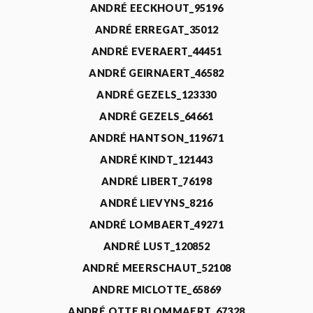
ANDRÉ EECKHOUT_95196
ANDRÉ ERREGAT_35012
ANDRÉ EVERAERT_44451
ANDRÉ GEIRNAERT_46582
ANDRÉ GEZELS_123330
ANDRÉ GEZELS_64661
ANDRÉ HANTSON_119671
ANDRÉ KINDT_121443
ANDRÉ LIBERT_76198
ANDRÉ LIEVYNS_8216
ANDRÉ LOMBAERT_49271
ANDRÉ LUST_120852
ANDRÉ MEERSCHAUT_52108
ANDRE MICLOTTE_65869
ANDRÉ OTTE BLOMMAERT_67328