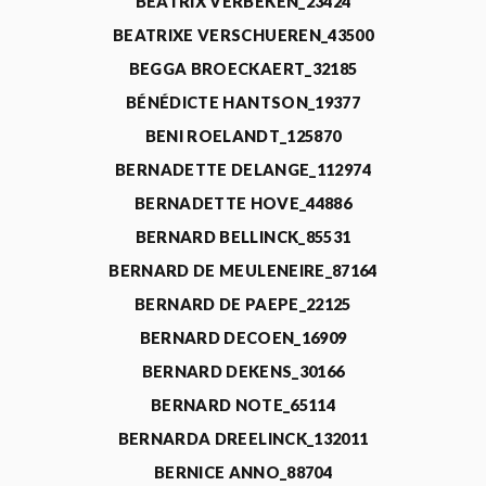
BEATRIX VERBEKEN_23424
BEATRIXE VERSCHUEREN_43500
BEGGA BROECKAERT_32185
BÉNÉDICTE HANTSON_19377
BENI ROELANDT_125870
BERNADETTE DELANGE_112974
BERNADETTE HOVE_44886
BERNARD BELLINCK_85531
BERNARD DE MEULENEIRE_87164
BERNARD DE PAEPE_22125
BERNARD DECOEN_16909
BERNARD DEKENS_30166
BERNARD NOTE_65114
BERNARDA DREELINCK_132011
BERNICE ANNO_88704