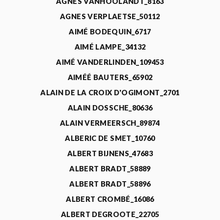
AGNÈS VANHOOLANDT_8163
AGNES VERPLAETSE_50112
AIMÉ BODEQUIN_6717
AIMÉ LAMPE_34132
AIMÉ VANDERLINDEN_109453
AIMÉÉ BAUTERS_65902
ALAIN DE LA CROIX D'OGIMONT_2701
ALAIN DOSSCHE_80636
ALAIN VERMEERSCH_89874
ALBERIC DE SMET_10760
ALBERT BIJNENS_47683
ALBERT BRADT_58889
ALBERT BRADT_58896
ALBERT CROMBÉ_16086
ALBERT DEGROOTE_22705