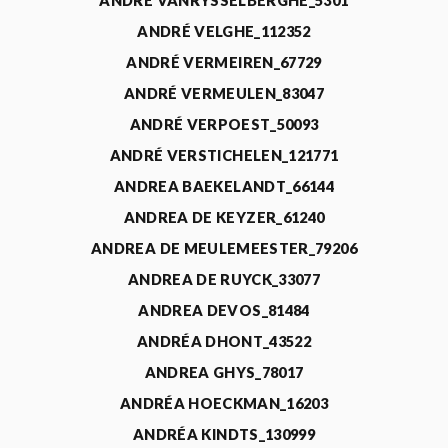
ANDRÉ VANRYSSELBERGHE_5301
ANDRÉ VELGHE_112352
ANDRÉ VERMEIREN_67729
ANDRÉ VERMEULEN_83047
ANDRÉ VERPOEST_50093
ANDRÉ VERSTICHELEN_121771
ANDREA BAEKELANDT_66144
ANDREA DE KEYZER_61240
ANDREA DE MEULEMEESTER_79206
ANDREA DE RUYCK_33077
ANDREA DEVOS_81484
ANDRÉA DHONT_43522
ANDREA GHYS_78017
ANDRÉA HOECKMAN_16203
ANDRÉA KINDTS_130999