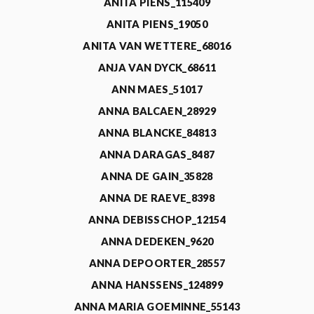
ANITA PIENS_115409
ANITA PIENS_19050
ANITA VAN WETTERE_68016
ANJA VAN DYCK_68611
ANN MAES_51017
ANNA BALCAEN_28929
ANNA BLANCKE_84813
ANNA DARAGAS_8487
ANNA DE GAIN_35828
ANNA DE RAEVE_8398
ANNA DEBISSCHOP_12154
ANNA DEDEKEN_9620
ANNA DEPOORTER_28557
ANNA HANSSENS_124899
ANNA MARIA GOEMINNE_55143