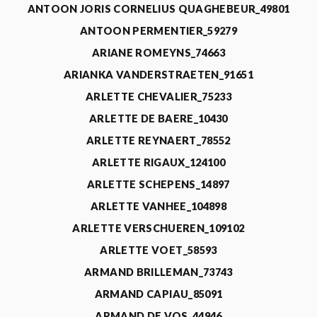
ANTOON JORIS CORNELIUS QUAGHEBEUR_49801
ANTOON PERMENTIER_59279
ARIANE ROMEYNS_74663
ARIANKA VANDERSTRAETEN_91651
ARLETTE CHEVALIER_75233
ARLETTE DE BAERE_10430
ARLETTE REYNAERT_78552
ARLETTE RIGAUX_124100
ARLETTE SCHEPENS_14897
ARLETTE VANHEE_104898
ARLETTE VERSCHUEREN_109102
ARLETTE VOET_58593
ARMAND BRILLEMAN_73743
ARMAND CAPIAU_85091
ARMAND DE VOS_44946