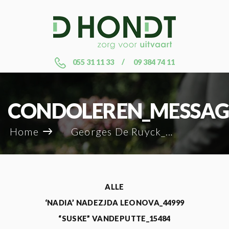
055 31 11 33
09 384 74 11
CONDOLEREN_MESSAG
Home
Georges De Ruyck_114077
ALLE
‘NADIA’ NADEZJDA LEONOVA_44999
“SUSKE” VANDEPUTTE_15484