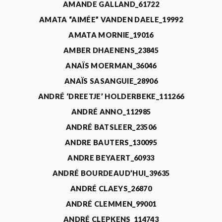
AMANDE GALLAND_61722
AMATA “AIMÉE” VANDEN DAELE_19992
AMATA MORNIE_19016
AMBER DHAENENS_23845
ANAÏS MOERMAN_36046
ANAÏS SASANGUIE_28906
ANDRÉ ‘DREETJE’ HOLDERBEKE_111266
ANDRÉ ANNO_112985
ANDRÉ BATSLEER_23506
ANDRE BAUTERS_130095
ANDRE BEYAERT_60933
ANDRÉ BOURDEAUD’HUI_39635
ANDRÉ CLAEYS_26870
ANDRÉ CLEMMEN_99001
ANDRÉ CLEPKENS_114743