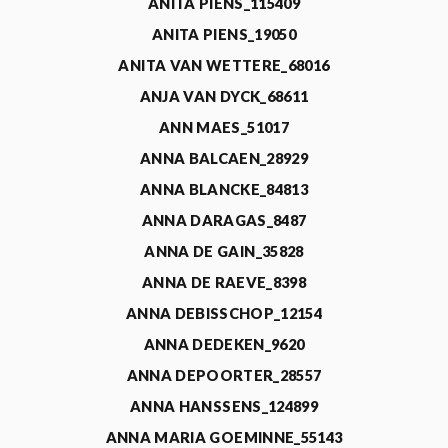
ANITA PIENS_115409
ANITA PIENS_19050
ANITA VAN WETTERE_68016
ANJA VAN DYCK_68611
ANN MAES_51017
ANNA BALCAEN_28929
ANNA BLANCKE_84813
ANNA DARAGAS_8487
ANNA DE GAIN_35828
ANNA DE RAEVE_8398
ANNA DEBISSCHOP_12154
ANNA DEDEKEN_9620
ANNA DEPOORTER_28557
ANNA HANSSENS_124899
ANNA MARIA GOEMINNE_55143