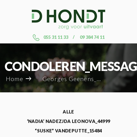
055 31 11 33
09 384 74 11
CONDOLEREN_MESSAG
Home
Georges Geenens_12545
ALLE
‘NADIA’ NADEZJDA LEONOVA_44999
“SUSKE” VANDEPUTTE_15484