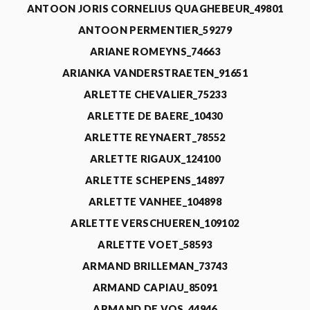
ANTOON JORIS CORNELIUS QUAGHEBEUR_49801
ANTOON PERMENTIER_59279
ARIANE ROMEYNS_74663
ARIANKA VANDERSTRAETEN_91651
ARLETTE CHEVALIER_75233
ARLETTE DE BAERE_10430
ARLETTE REYNAERT_78552
ARLETTE RIGAUX_124100
ARLETTE SCHEPENS_14897
ARLETTE VANHEE_104898
ARLETTE VERSCHUEREN_109102
ARLETTE VOET_58593
ARMAND BRILLEMAN_73743
ARMAND CAPIAU_85091
ARMAND DE VOS_44946