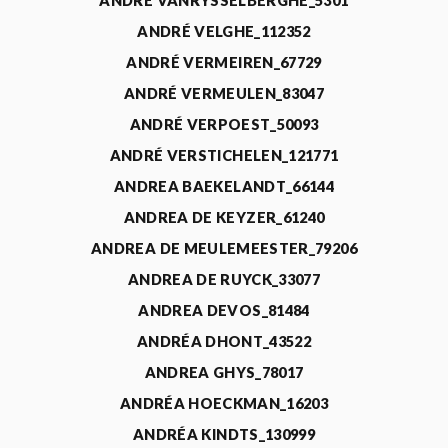
ANDRÉ VANRYSSELBERGHE_5301
ANDRÉ VELGHE_112352
ANDRÉ VERMEIREN_67729
ANDRÉ VERMEULEN_83047
ANDRÉ VERPOEST_50093
ANDRÉ VERSTICHELEN_121771
ANDREA BAEKELANDT_66144
ANDREA DE KEYZER_61240
ANDREA DE MEULEMEESTER_79206
ANDREA DE RUYCK_33077
ANDREA DEVOS_81484
ANDRÉA DHONT_43522
ANDREA GHYS_78017
ANDRÉA HOECKMAN_16203
ANDRÉA KINDTS_130999