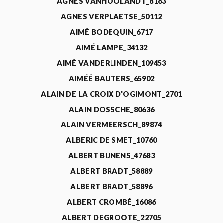
AGNÈS VANHOOLANDT_8163
AGNES VERPLAETSE_50112
AIMÉ BODEQUIN_6717
AIMÉ LAMPE_34132
AIMÉ VANDERLINDEN_109453
AIMÉÉ BAUTERS_65902
ALAIN DE LA CROIX D'OGIMONT_2701
ALAIN DOSSCHE_80636
ALAIN VERMEERSCH_89874
ALBERIC DE SMET_10760
ALBERT BIJNENS_47683
ALBERT BRADT_58889
ALBERT BRADT_58896
ALBERT CROMBÉ_16086
ALBERT DEGROOTE_22705