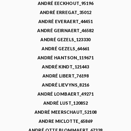
ANDRÉ EECKHOUT_95196
ANDRÉ ERREGAT_35012
ANDRÉ EVERAERT_44451
ANDRÉ GEIRNAERT_46582
ANDRÉ GEZELS_123330
ANDRÉ GEZELS_64661
ANDRÉ HANTSON_119671
ANDRÉ KINDT_121443
ANDRÉ LIBERT_76198
ANDRÉ LIEVYNS_8216
ANDRÉ LOMBAERT_49271
ANDRÉ LUST_120852
ANDRÉ MEERSCHAUT_52108
ANDRE MICLOTTE_65869
ANDRÉ OTTE BLOMMAERT_67328