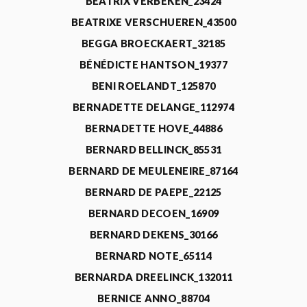
BEATRIX VERBEKEN_23424
BEATRIXE VERSCHUEREN_43500
BEGGA BROECKAERT_32185
BÉNÉDICTE HANTSON_19377
BENI ROELANDT_125870
BERNADETTE DELANGE_112974
BERNADETTE HOVE_44886
BERNARD BELLINCK_85531
BERNARD DE MEULENEIRE_87164
BERNARD DE PAEPE_22125
BERNARD DECOEN_16909
BERNARD DEKENS_30166
BERNARD NOTE_65114
BERNARDA DREELINCK_132011
BERNICE ANNO_88704