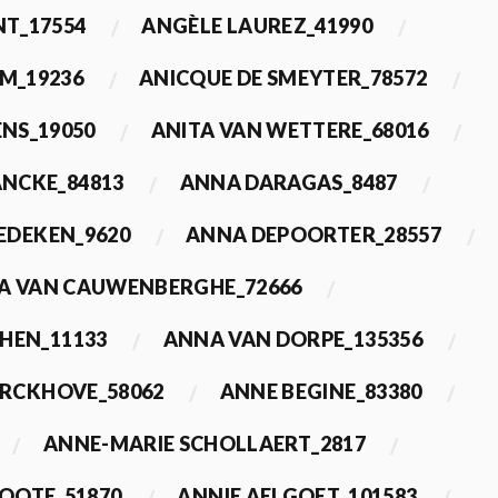
T_17554
ANGÈLE LAUREZ_41990
M_19236
ANICQUE DE SMEYTER_78572
ENS_19050
ANITA VAN WETTERE_68016
NCKE_84813
ANNA DARAGAS_8487
EDEKEN_9620
ANNA DEPOORTER_28557
A VAN CAUWENBERGHE_72666
HEN_11133
ANNA VAN DORPE_135356
ERCKHOVE_58062
ANNE BEGINE_83380
ANNE-MARIE SCHOLLAERT_2817
ROOTE_51870
ANNIE AELGOET_101583