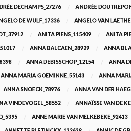
DRÉE DECHAMPS_27276
ANDRÉE DOUTREPON
NGELO DE WULF_17336
ANGELO VAN LAETHE
DT_37912
ANITA PIENS_115409
ANITA PI
51017
ANNA BALCAEN_28929
ANNA BLA
8398
ANNA DEBISSCHOP_12154
ANNA D
ANNA MARIA GOEMINNE_55143
ANNA MARI
ANNA SNOECK_78976
ANNA VAN DER HAEG
NA VINDEVOGEL_58552
ANNAÏSSE VAN DE K
Q_5395
ANNE MARIE VAN MELKEBEKE_92413
ANNETTE PLETINCKX_123628
ANNIC DE G