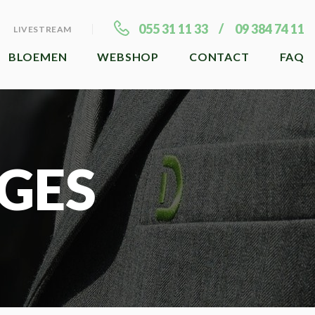
055 31 11 33
09 384 74 11
LIVESTREAM
BLOEMEN
WEBSHOP
CONTACT
FAQ
GES