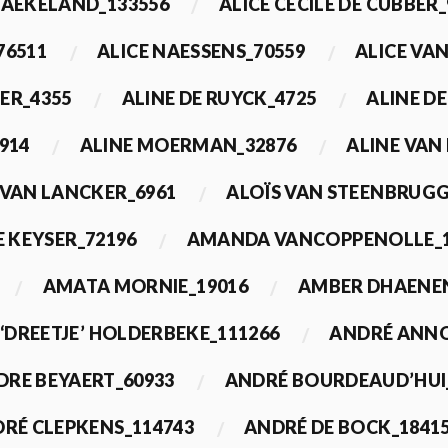
BAEKELAND_133556
ALICE CECILE DE CUBBER_
76511
ALICE NAESSENS_70559
ALICE VAN
ER_4355
ALINE DE RUYCK_4725
ALINE D
914
ALINE MOERMAN_32876
ALINE VAN
 VAN LANCKER_6961
ALOÏS VAN STEENBRUGG
 KEYSER_72196
AMANDA VANCOPPENOLLE_1
AMATA MORNIE_19016
AMBER DHAENEN
‘DREETJE’ HOLDERBEKE_111266
ANDRÉ ANNO
DRE BEYAERT_60933
ANDRÉ BOURDEAUD’HUI
RÉ CLEPKENS_114743
ANDRÉ DE BOCK_1841