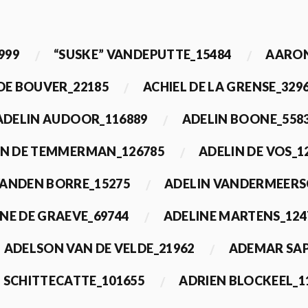
999
“SUSKE” VANDEPUTTE_15484
AARON
 DE BOUVER_22185
ACHIEL DE LA GRENSE_329
ADELIN AUDOOR_116889
ADELIN BOONE_558
IN DE TEMMERMAN_126785
ADELIN DE VOS_1
VANDEN BORRE_15275
ADELIN VANDERMEERS
NE DE GRAEVE_69744
ADELINE MARTENS_124
ADELSON VAN DE VELDE_21962
ADEMAR SAP
 SCHITTECATTE_101655
ADRIEN BLOCKEEL_1