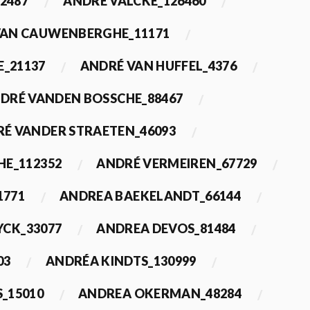
2487
ANDRÉ VALCKE_126460
VAN CAUWENBERGHE_11171
E_21137
ANDRÉ VAN HUFFEL_4376
DRÉ VANDEN BOSSCHE_88467
É VANDER STRAETEN_46093
HE_112352
ANDRÉ VERMEIREN_67729
1771
ANDREA BAEKELANDT_66144
YCK_33077
ANDREA DEVOS_81484
03
ANDRÉA KINDTS_130999
_15010
ANDREA OKERMAN_48284