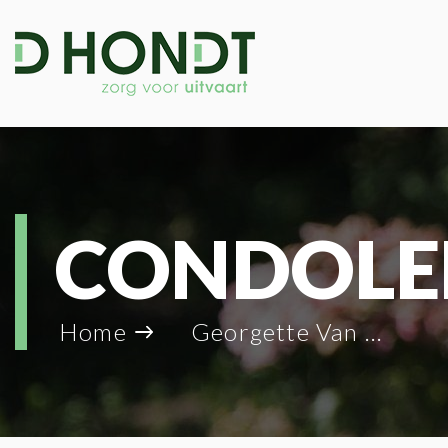
CONDOLE
Home
Georgette Van Synghel_14483