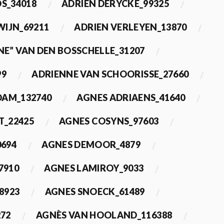
OS_34018
ADRIEN DERYCKE_99325
WIJN_69211
ADRIEN VERLEYEN_13870
NE” VAN DEN BOSSCHELLE_31207
99
ADRIENNE VAN SCHOORISSE_27660
DAM_132740
AGNES ADRIAENS_41640
T_22425
AGNES COSYNS_97603
0694
AGNES DEMOOR_4879
7910
AGNES LAMIROY_9033
8923
AGNES SNOECK_61489
272
AGNÈS VAN HOOLAND_116388