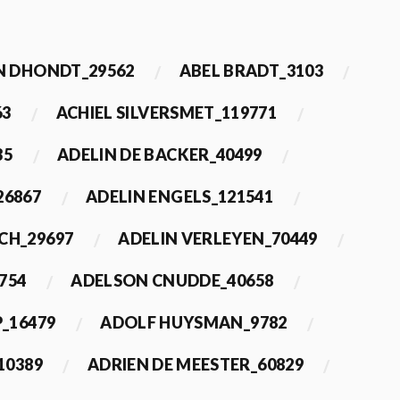
 DHONDT_29562
ABEL BRADT_3103
63
ACHIEL SILVERSMET_119771
35
ADELIN DE BACKER_40499
26867
ADELIN ENGELS_121541
CH_29697
ADELIN VERLEYEN_70449
754
ADELSON CNUDDE_40658
_16479
ADOLF HUYSMAN_9782
10389
ADRIEN DE MEESTER_60829