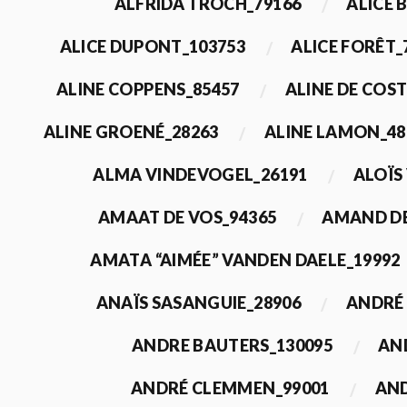
ALFRIDA TROCH_79166
ALICE 
ALICE DUPONT_103753
ALICE FORÊT_
ALINE COPPENS_85457
ALINE DE COST
ALINE GROENÉ_28263
ALINE LAMON_48
ALMA VINDEVOGEL_26191
ALOÏS
AMAAT DE VOS_94365
AMAND DE
AMATA “AIMÉE” VANDEN DAELE_19992
ANAÏS SASANGUIE_28906
ANDRÉ 
ANDRE BAUTERS_130095
AN
ANDRÉ CLEMMEN_99001
AND