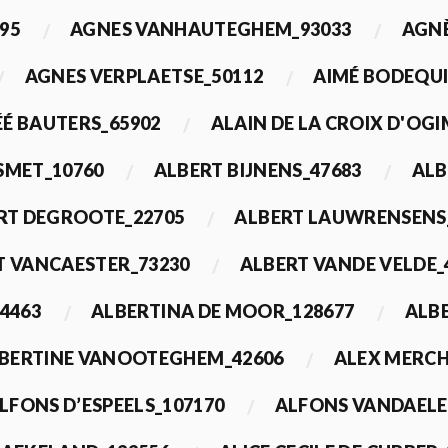
95
AGNES VANHAUTEGHEM_93033
AGN
AGNES VERPLAETSE_50112
AIMÉ BODEQUI
É BAUTERS_65902
ALAIN DE LA CROIX D'OG
 SMET_10760
ALBERT BIJNENS_47683
ALB
RT DEGROOTE_22705
ALBERT LAUWRENSENS
T VANCAESTER_73230
ALBERT VANDE VELDE_
4463
ALBERTINA DE MOOR_128677
ALBE
BERTINE VANOOTEGHEM_42606
ALEX MERCH
LFONS D’ESPEELS_107170
ALFONS VANDAELE