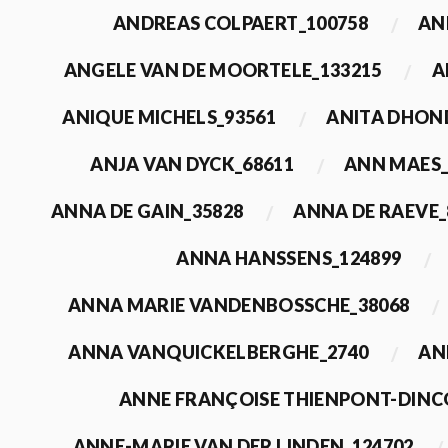
ANDREAS COLPAERT_100758
AN
ANGELE VAN DE MOORTELE_133215
A
ANIQUE MICHELS_93561
ANITA DHON
ANJA VAN DYCK_68611
ANN MAES_
ANNA DE GAIN_35828
ANNA DE RAEVE_
ANNA HANSSENS_124899
ANNA MARIE VANDENBOSSCHE_38068
ANNA VANQUICKELBERGHE_2740
AN
ANNE FRANÇOISE THIENPONT-DINC
ANNE-MARIE VAN DER LINDEN_124702