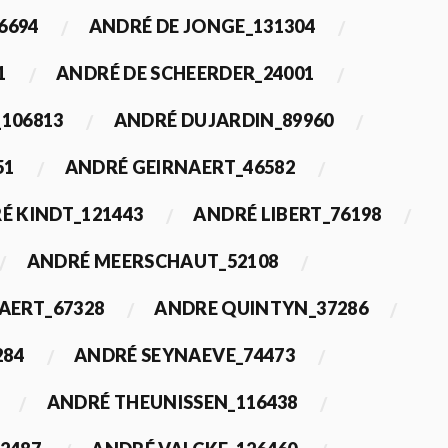
6694
ANDRÉ DE JONGE_131304
1
ANDRÉ DE SCHEERDER_24001
_106813
ANDRÉ DUJARDIN_89960
51
ANDRÉ GEIRNAERT_46582
É KINDT_121443
ANDRÉ LIBERT_76198
ANDRÉ MEERSCHAUT_52108
ERT_67328
ANDRE QUINTYN_37286
284
ANDRÉ SEYNAEVE_74473
ANDRÉ THEUNISSEN_116438