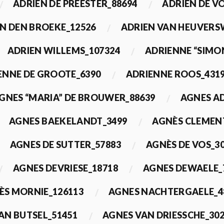
ADRIEN DE PREESTER_88694
ADRIEN DE V
N DEN BROEKE_12526
ADRIEN VAN HEUVERS
ADRIEN WILLEMS_107324
ADRIENNE “SIMO
ENNE DE GROOTE_6390
ADRIENNE ROOS_431
GNES “MARIA” DE BROUWER_88639
AGNES A
AGNES BAEKELANDT_3499
AGNÈS CLEMEN
AGNES DE SUTTER_57883
AGNÈS DE VOS_3
AGNES DEVRIESE_18718
AGNES DEWAELE_
ÈS MORNIE_126113
AGNES NACHTERGAELE_4
AN BUTSEL_51451
AGNES VAN DRIESSCHE_30