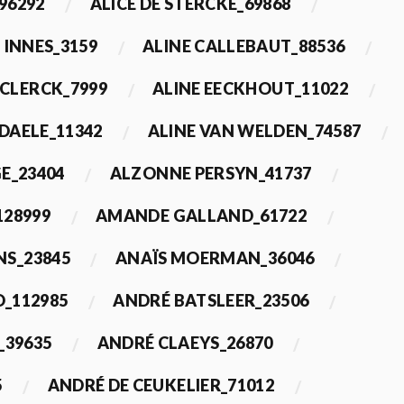
96292
ALICE DE STERCKE_69868
 INNES_3159
ALINE CALLEBAUT_88536
ECLERCK_7999
ALINE EECKHOUT_11022
 DAELE_11342
ALINE VAN WELDEN_74587
E_23404
ALZONNE PERSYN_41737
28999
AMANDE GALLAND_61722
S_23845
ANAÏS MOERMAN_36046
_112985
ANDRÉ BATSLEER_23506
_39635
ANDRÉ CLAEYS_26870
5
ANDRÉ DE CEUKELIER_71012