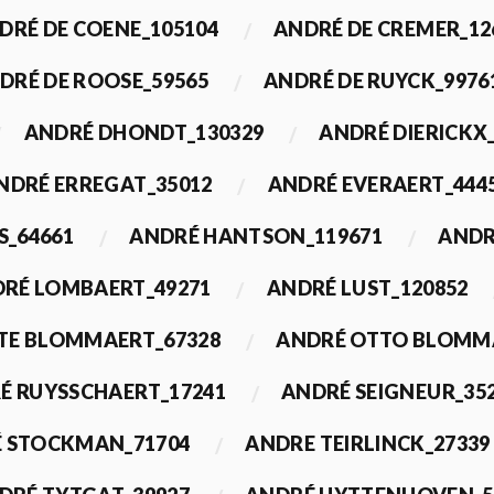
DRÉ DE COENE_105104
ANDRÉ DE CREMER_12
DRÉ DE ROOSE_59565
ANDRÉ DE RUYCK_9976
ANDRÉ DHONDT_130329
ANDRÉ DIERICKX
NDRÉ ERREGAT_35012
ANDRÉ EVERAERT_444
S_64661
ANDRÉ HANTSON_119671
ANDR
RÉ LOMBAERT_49271
ANDRÉ LUST_120852
TE BLOMMAERT_67328
ANDRÉ OTTO BLOMMA
É RUYSSCHAERT_17241
ANDRÉ SEIGNEUR_35
 STOCKMAN_71704
ANDRE TEIRLINCK_27339