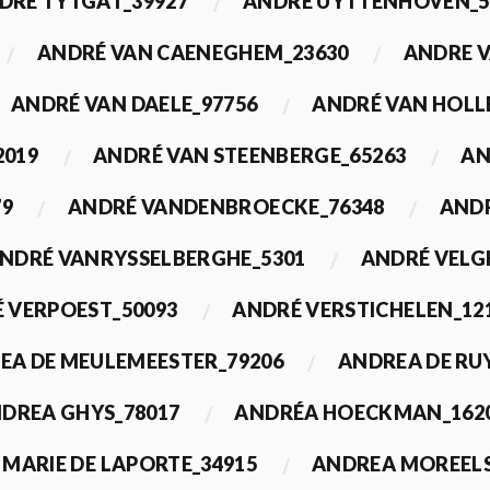
DRÉ TYTGAT_39927
ANDRÉ UYTTENHOVEN_5
ANDRÉ VAN CAENEGHEM_23630
ANDRE 
ANDRÉ VAN DAELE_97756
ANDRÉ VAN HOLL
2019
ANDRÉ VAN STEENBERGE_65263
AN
79
ANDRÉ VANDENBROECKE_76348
ANDR
NDRÉ VANRYSSELBERGHE_5301
ANDRÉ VELG
 VERPOEST_50093
ANDRÉ VERSTICHELEN_12
EA DE MEULEMEESTER_79206
ANDREA DE RU
DREA GHYS_78017
ANDRÉA HOECKMAN_162
MARIE DE LAPORTE_34915
ANDREA MOREELS