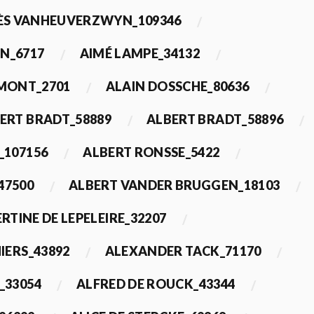
ÈS VANHEUVERZWYN_109346
N_6717
AIMÉ LAMPE_34132
IMONT_2701
ALAIN DOSSCHE_80636
ERT BRADT_58889
ALBERT BRADT_58896
_107156
ALBERT RONSSE_5422
47500
ALBERT VANDER BRUGGEN_18103
RTINE DE LEPELEIRE_32207
IERS_43892
ALEXANDER TACK_71170
_33054
ALFRED DE ROUCK_43344