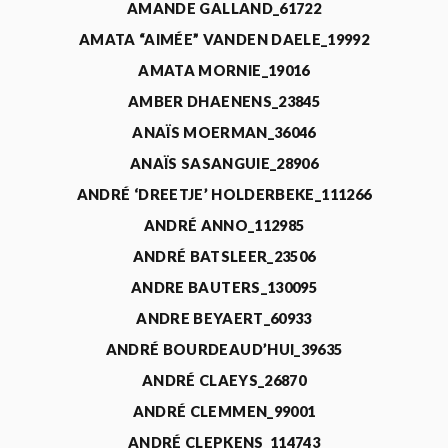
AMANDE GALLAND_61722
AMATA “AIMÉE” VANDEN DAELE_19992
AMATA MORNIE_19016
AMBER DHAENENS_23845
ANAÏS MOERMAN_36046
ANAÏS SASANGUIE_28906
ANDRÉ ‘DREETJE’ HOLDERBEKE_111266
ANDRÉ ANNO_112985
ANDRÉ BATSLEER_23506
ANDRE BAUTERS_130095
ANDRE BEYAERT_60933
ANDRÉ BOURDEAUD’HUI_39635
ANDRÉ CLAEYS_26870
ANDRÉ CLEMMEN_99001
ANDRÉ CLEPKENS_114743