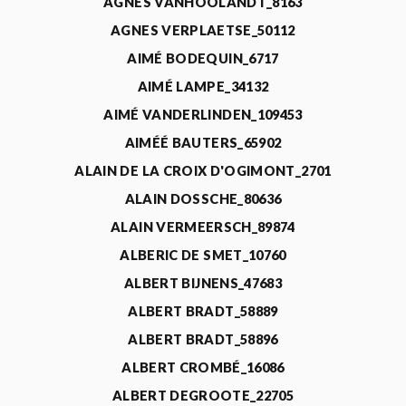
AGNÈS VANHOOLANDT_8163
AGNES VERPLAETSE_50112
AIMÉ BODEQUIN_6717
AIMÉ LAMPE_34132
AIMÉ VANDERLINDEN_109453
AIMÉÉ BAUTERS_65902
ALAIN DE LA CROIX D'OGIMONT_2701
ALAIN DOSSCHE_80636
ALAIN VERMEERSCH_89874
ALBERIC DE SMET_10760
ALBERT BIJNENS_47683
ALBERT BRADT_58889
ALBERT BRADT_58896
ALBERT CROMBÉ_16086
ALBERT DEGROOTE_22705