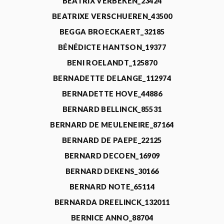
BEATRIX VERBEKEN_23424
BEATRIXE VERSCHUEREN_43500
BEGGA BROECKAERT_32185
BÉNÉDICTE HANTSON_19377
BENI ROELANDT_125870
BERNADETTE DELANGE_112974
BERNADETTE HOVE_44886
BERNARD BELLINCK_85531
BERNARD DE MEULENEIRE_87164
BERNARD DE PAEPE_22125
BERNARD DECOEN_16909
BERNARD DEKENS_30166
BERNARD NOTE_65114
BERNARDA DREELINCK_132011
BERNICE ANNO_88704