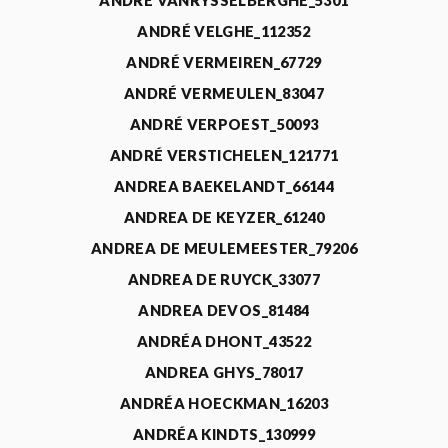
ANDRÉ VANRYSSELBERGHE_5301
ANDRÉ VELGHE_112352
ANDRÉ VERMEIREN_67729
ANDRÉ VERMEULEN_83047
ANDRÉ VERPOEST_50093
ANDRÉ VERSTICHELEN_121771
ANDREA BAEKELANDT_66144
ANDREA DE KEYZER_61240
ANDREA DE MEULEMEESTER_79206
ANDREA DE RUYCK_33077
ANDREA DEVOS_81484
ANDRÉA DHONT_43522
ANDREA GHYS_78017
ANDRÉA HOECKMAN_16203
ANDRÉA KINDTS_130999