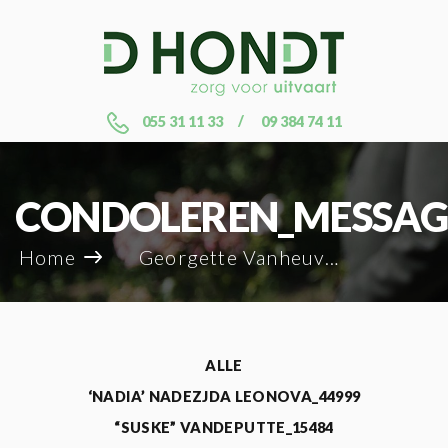
055 31 11 33
09 384 74 11
CONDOLEREN_MESSAG
Home
Georgette Vanheuverzwyn_27608
ALLE
‘NADIA’ NADEZJDA LEONOVA_44999
“SUSKE” VANDEPUTTE_15484