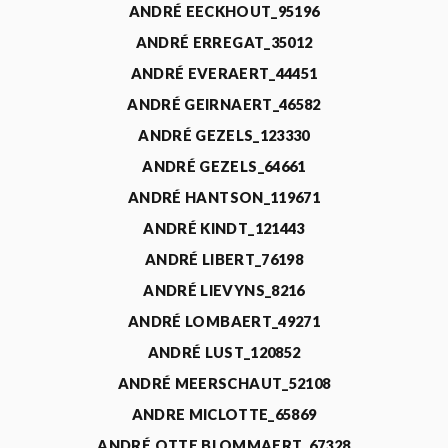
ANDRÉ EECKHOUT_95196
ANDRÉ ERREGAT_35012
ANDRÉ EVERAERT_44451
ANDRÉ GEIRNAERT_46582
ANDRÉ GEZELS_123330
ANDRÉ GEZELS_64661
ANDRÉ HANTSON_119671
ANDRÉ KINDT_121443
ANDRÉ LIBERT_76198
ANDRÉ LIEVYNS_8216
ANDRÉ LOMBAERT_49271
ANDRÉ LUST_120852
ANDRÉ MEERSCHAUT_52108
ANDRE MICLOTTE_65869
ANDRÉ OTTE BLOMMAERT_67328