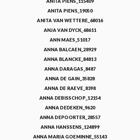
ANITA PIENS_115409
ANITA PIENS_19050
ANITA VAN WETTERE_68016
ANJA VAN DYCK_68611
ANN MAES_51017
ANNA BALCAEN_28929
ANNA BLANCKE_84813
ANNA DARAGAS_8487
ANNA DE GAIN_35828
ANNA DE RAEVE_8398
ANNA DEBISSCHOP_12154
ANNA DEDEKEN_9620
ANNA DEPOORTER_28557
ANNA HANSSENS_124899
ANNA MARIA GOEMINNE_55143