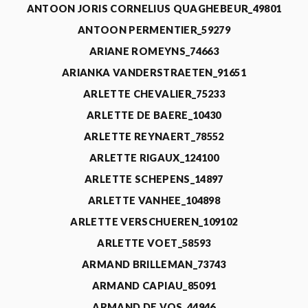
ANTOON JORIS CORNELIUS QUAGHEBEUR_49801
ANTOON PERMENTIER_59279
ARIANE ROMEYNS_74663
ARIANKA VANDERSTRAETEN_91651
ARLETTE CHEVALIER_75233
ARLETTE DE BAERE_10430
ARLETTE REYNAERT_78552
ARLETTE RIGAUX_124100
ARLETTE SCHEPENS_14897
ARLETTE VANHEE_104898
ARLETTE VERSCHUEREN_109102
ARLETTE VOET_58593
ARMAND BRILLEMAN_73743
ARMAND CAPIAU_85091
ARMAND DE VOS_44946