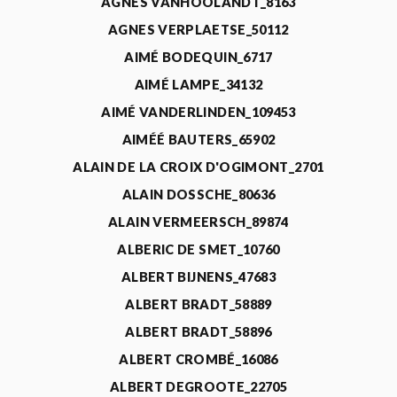
AGNÈS VANHOOLANDT_8163
AGNES VERPLAETSE_50112
AIMÉ BODEQUIN_6717
AIMÉ LAMPE_34132
AIMÉ VANDERLINDEN_109453
AIMÉÉ BAUTERS_65902
ALAIN DE LA CROIX D'OGIMONT_2701
ALAIN DOSSCHE_80636
ALAIN VERMEERSCH_89874
ALBERIC DE SMET_10760
ALBERT BIJNENS_47683
ALBERT BRADT_58889
ALBERT BRADT_58896
ALBERT CROMBÉ_16086
ALBERT DEGROOTE_22705