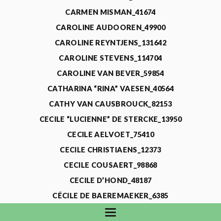
CARMEN MISMAN_41674
CAROLINE AUDOOREN_49900
CAROLINE REYNTJENS_131642
CAROLINE STEVENS_114704
CAROLINE VAN BEVER_59854
CATHARINA “RINA” VAESEN_40564
CATHY VAN CAUSBROUCK_82153
CECILE “LUCIENNE” DE STERCKE_13950
CECILE AELVOET_75410
CECILE CHRISTIAENS_12373
CECILE COUSAERT_98868
CECILE D’HOND_48187
CÉCILE DE BAEREMAEKER_6385
CECILE DE WAELE_4731