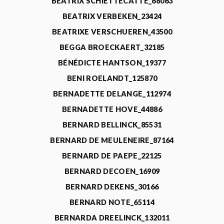
BEATRIX SCHIETTECATTE_68063
BEATRIX VERBEKEN_23424
BEATRIXE VERSCHUEREN_43500
BEGGA BROECKAERT_32185
BÉNÉDICTE HANTSON_19377
BENI ROELANDT_125870
BERNADETTE DELANGE_112974
BERNADETTE HOVE_44886
BERNARD BELLINCK_85531
BERNARD DE MEULENEIRE_87164
BERNARD DE PAEPE_22125
BERNARD DECOEN_16909
BERNARD DEKENS_30166
BERNARD NOTE_65114
BERNARDA DREELINCK_132011