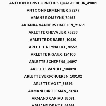
ANTOON JORIS CORNELIUS QUAGHEBEUR_49801
ANTOON PERMENTIER_59279
ARIANE ROMEYNS_74663
ARIANKA VANDERSTRAETEN_91651
ARLETTE CHEVALIER_75233
ARLETTE DE BAERE_10430
ARLETTE REYNAERT_78552
ARLETTE RIGAUX_124100
ARLETTE SCHEPENS_14897
ARLETTE VANHEE_104898
ARLETTE VERSCHUEREN_109102
ARLETTE VOET_58593
ARMAND BRILLEMAN_73743
ARMAND CAPIAU_85091
ARMAND DE VOS_44946