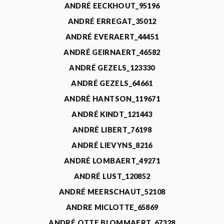
ANDRÉ EECKHOUT_95196
ANDRÉ ERREGAT_35012
ANDRÉ EVERAERT_44451
ANDRÉ GEIRNAERT_46582
ANDRÉ GEZELS_123330
ANDRÉ GEZELS_64661
ANDRÉ HANTSON_119671
ANDRÉ KINDT_121443
ANDRÉ LIBERT_76198
ANDRÉ LIEVYNS_8216
ANDRÉ LOMBAERT_49271
ANDRÉ LUST_120852
ANDRÉ MEERSCHAUT_52108
ANDRE MICLOTTE_65869
ANDRÉ OTTE BLOMMAERT_67328