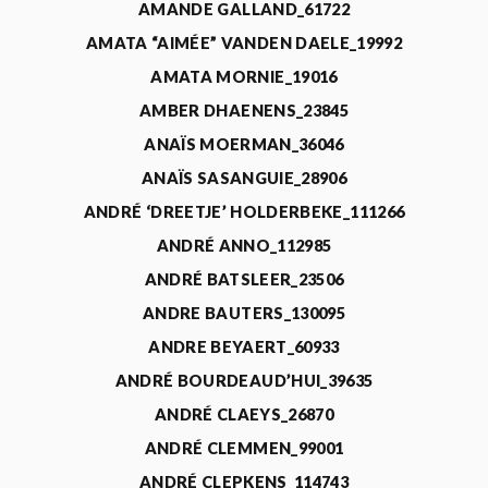
AMANDE GALLAND_61722
AMATA “AIMÉE” VANDEN DAELE_19992
AMATA MORNIE_19016
AMBER DHAENENS_23845
ANAÏS MOERMAN_36046
ANAÏS SASANGUIE_28906
ANDRÉ ‘DREETJE’ HOLDERBEKE_111266
ANDRÉ ANNO_112985
ANDRÉ BATSLEER_23506
ANDRE BAUTERS_130095
ANDRE BEYAERT_60933
ANDRÉ BOURDEAUD’HUI_39635
ANDRÉ CLAEYS_26870
ANDRÉ CLEMMEN_99001
ANDRÉ CLEPKENS_114743