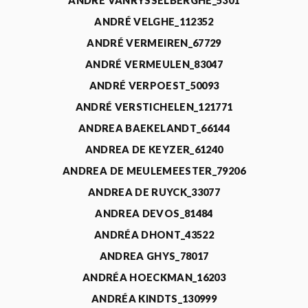
ANDRÉ VANRYSSELBERGHE_5301
ANDRÉ VELGHE_112352
ANDRÉ VERMEIREN_67729
ANDRÉ VERMEULEN_83047
ANDRÉ VERPOEST_50093
ANDRÉ VERSTICHELEN_121771
ANDREA BAEKELANDT_66144
ANDREA DE KEYZER_61240
ANDREA DE MEULEMEESTER_79206
ANDREA DE RUYCK_33077
ANDREA DEVOS_81484
ANDRÉA DHONT_43522
ANDREA GHYS_78017
ANDRÉA HOECKMAN_16203
ANDRÉA KINDTS_130999