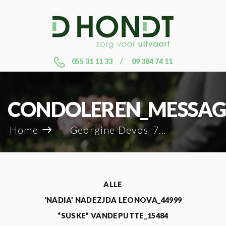
055 31 11 33
09 384 74 11
CONDOLEREN_MESSAG
Home
Georgine Devos_70462
ALLE
‘NADIA’ NADEZJDA LEONOVA_44999
“SUSKE” VANDEPUTTE_15484