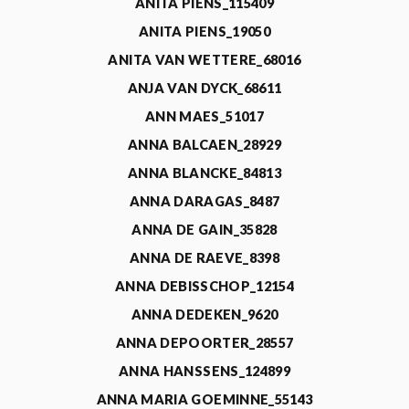
ANITA PIENS_115409
ANITA PIENS_19050
ANITA VAN WETTERE_68016
ANJA VAN DYCK_68611
ANN MAES_51017
ANNA BALCAEN_28929
ANNA BLANCKE_84813
ANNA DARAGAS_8487
ANNA DE GAIN_35828
ANNA DE RAEVE_8398
ANNA DEBISSCHOP_12154
ANNA DEDEKEN_9620
ANNA DEPOORTER_28557
ANNA HANSSENS_124899
ANNA MARIA GOEMINNE_55143