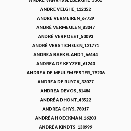
ANDRÉ VANRYSSELBERGHE_5301
ANDRÉ VELGHE_112352
ANDRÉ VERMEIREN_67729
ANDRÉ VERMEULEN_83047
ANDRÉ VERPOEST_50093
ANDRÉ VERSTICHELEN_121771
ANDREA BAEKELANDT_66144
ANDREA DE KEYZER_61240
ANDREA DE MEULEMEESTER_79206
ANDREA DE RUYCK_33077
ANDREA DEVOS_81484
ANDRÉA DHONT_43522
ANDREA GHYS_78017
ANDRÉA HOECKMAN_16203
ANDRÉA KINDTS_130999