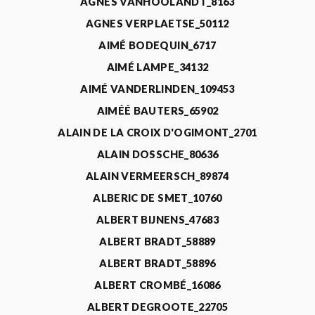
AGNÈS VANHOOLANDT_8163
AGNES VERPLAETSE_50112
AIMÉ BODEQUIN_6717
AIMÉ LAMPE_34132
AIMÉ VANDERLINDEN_109453
AIMÉÉ BAUTERS_65902
ALAIN DE LA CROIX D'OGIMONT_2701
ALAIN DOSSCHE_80636
ALAIN VERMEERSCH_89874
ALBERIC DE SMET_10760
ALBERT BIJNENS_47683
ALBERT BRADT_58889
ALBERT BRADT_58896
ALBERT CROMBÉ_16086
ALBERT DEGROOTE_22705