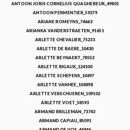
ANTOON JORIS CORNELIUS QUAGHEBEUR_49801
ANTOON PERMENTIER_59279
ARIANE ROMEYNS_74663
ARIANKA VANDERSTRAETEN_91651
ARLETTE CHEVALIER_75233
ARLETTE DE BAERE_10430
ARLETTE REYNAERT_78552
ARLETTE RIGAUX_124100
ARLETTE SCHEPENS_14897
ARLETTE VANHEE_104898
ARLETTE VERSCHUEREN_109102
ARLETTE VOET_58593
ARMAND BRILLEMAN_73743
ARMAND CAPIAU_85091
ARMAND DE VOS_44946