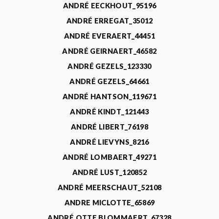
ANDRÉ EECKHOUT_95196
ANDRÉ ERREGAT_35012
ANDRÉ EVERAERT_44451
ANDRÉ GEIRNAERT_46582
ANDRÉ GEZELS_123330
ANDRÉ GEZELS_64661
ANDRÉ HANTSON_119671
ANDRÉ KINDT_121443
ANDRÉ LIBERT_76198
ANDRÉ LIEVYNS_8216
ANDRÉ LOMBAERT_49271
ANDRÉ LUST_120852
ANDRÉ MEERSCHAUT_52108
ANDRE MICLOTTE_65869
ANDRÉ OTTE BLOMMAERT_67328