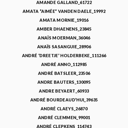
AMANDE GALLAND_61722
AMATA “AIMÉE” VANDEN DAELE_19992
AMATA MORNIE_19016
AMBER DHAENENS_23845
ANAÏS MOERMAN_36046
ANAÏS SASANGUIE_28906
ANDRÉ ‘DREETJE’ HOLDERBEKE_111266
ANDRÉ ANNO_112985
ANDRÉ BATSLEER_23506
ANDRE BAUTERS_130095
ANDRE BEYAERT_60933
ANDRÉ BOURDEAUD’HUI_39635
ANDRÉ CLAEYS_26870
ANDRÉ CLEMMEN_99001
ANDRÉ CLEPKENS_114743