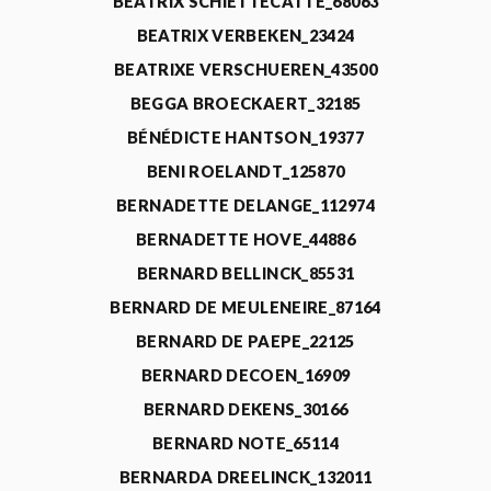
BEATRIX SCHIETTECATTE_68063
BEATRIX VERBEKEN_23424
BEATRIXE VERSCHUEREN_43500
BEGGA BROECKAERT_32185
BÉNÉDICTE HANTSON_19377
BENI ROELANDT_125870
BERNADETTE DELANGE_112974
BERNADETTE HOVE_44886
BERNARD BELLINCK_85531
BERNARD DE MEULENEIRE_87164
BERNARD DE PAEPE_22125
BERNARD DECOEN_16909
BERNARD DEKENS_30166
BERNARD NOTE_65114
BERNARDA DREELINCK_132011