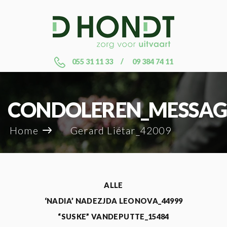
055 31 11 33
09 384 74 11
CONDOLEREN_MESSAG
Home
Gerard Liétar_42009
ALLE
‘NADIA’ NADEZJDA LEONOVA_44999
“SUSKE” VANDEPUTTE_15484