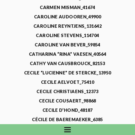
CARMEN MISMAN_41674
CAROLINE AUDOOREN_49900
CAROLINE REYNTJENS_131642
CAROLINE STEVENS_114704
CAROLINE VAN BEVER_59854
CATHARINA “RINA” VAESEN_40564
CATHY VAN CAUSBROUCK_82153
CECILE “LUCIENNE” DE STERCKE_13950
CECILE AELVOET_75410
CECILE CHRISTIAENS_12373
CECILE COUSAERT_98868
CECILE D’HOND_48187
CÉCILE DE BAEREMAEKER_6385
CECILE DE WAELE_4731