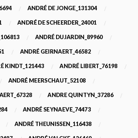
6694
ANDRÉ DE JONGE_131304
1
ANDRÉ DE SCHEERDER_24001
_106813
ANDRÉ DUJARDIN_89960
51
ANDRÉ GEIRNAERT_46582
É KINDT_121443
ANDRÉ LIBERT_76198
ANDRÉ MEERSCHAUT_52108
ERT_67328
ANDRE QUINTYN_37286
284
ANDRÉ SEYNAEVE_74473
ANDRÉ THEUNISSEN_116438