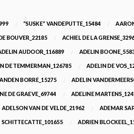
999
“SUSKE” VANDEPUTTE_15484
AARON
 DE BOUVER_22185
ACHIEL DE LA GRENSE_329
ADELIN AUDOOR_116889
ADELIN BOONE_558
IN DE TEMMERMAN_126785
ADELIN DE VOS_1
VANDEN BORRE_15275
ADELIN VANDERMEERS
NE DE GRAEVE_69744
ADELINE MARTENS_124
ADELSON VAN DE VELDE_21962
ADEMAR SAP
 SCHITTECATTE_101655
ADRIEN BLOCKEEL_1