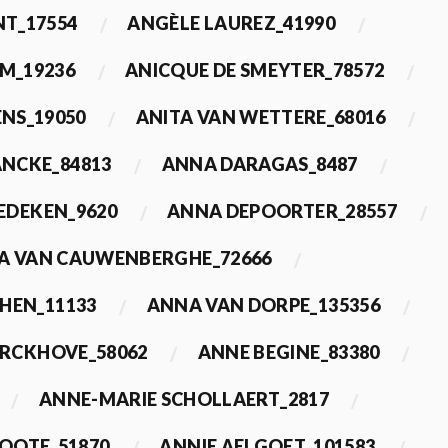
T_17554
ANGÈLE LAUREZ_41990
M_19236
ANICQUE DE SMEYTER_78572
ENS_19050
ANITA VAN WETTERE_68016
NCKE_84813
ANNA DARAGAS_8487
EDEKEN_9620
ANNA DEPOORTER_28557
A VAN CAUWENBERGHE_72666
HEN_11133
ANNA VAN DORPE_135356
ERCKHOVE_58062
ANNE BEGINE_83380
ANNE-MARIE SCHOLLAERT_2817
ROOTE_51870
ANNIE AELGOET_101583