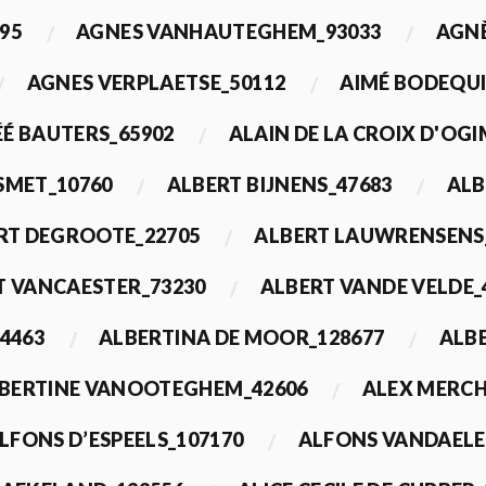
95
AGNES VANHAUTEGHEM_93033
AGN
AGNES VERPLAETSE_50112
AIMÉ BODEQUI
É BAUTERS_65902
ALAIN DE LA CROIX D'OG
 SMET_10760
ALBERT BIJNENS_47683
ALB
RT DEGROOTE_22705
ALBERT LAUWRENSENS
T VANCAESTER_73230
ALBERT VANDE VELDE_
4463
ALBERTINA DE MOOR_128677
ALBE
BERTINE VANOOTEGHEM_42606
ALEX MERCH
LFONS D’ESPEELS_107170
ALFONS VANDAELE