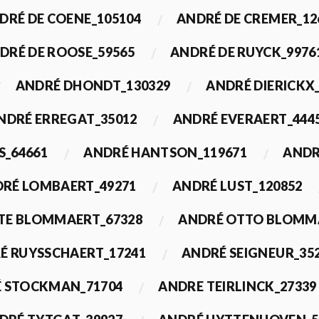
DRÉ DE COENE_105104
ANDRÉ DE CREMER_12
DRÉ DE ROOSE_59565
ANDRÉ DE RUYCK_9976
ANDRÉ DHONDT_130329
ANDRÉ DIERICKX
NDRÉ ERREGAT_35012
ANDRÉ EVERAERT_444
S_64661
ANDRÉ HANTSON_119671
ANDR
RÉ LOMBAERT_49271
ANDRÉ LUST_120852
TE BLOMMAERT_67328
ANDRÉ OTTO BLOMMA
É RUYSSCHAERT_17241
ANDRÉ SEIGNEUR_35
 STOCKMAN_71704
ANDRE TEIRLINCK_27339