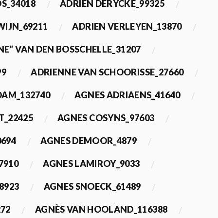
OS_34018
ADRIEN DERYCKE_99325
WIJN_69211
ADRIEN VERLEYEN_13870
NE” VAN DEN BOSSCHELLE_31207
99
ADRIENNE VAN SCHOORISSE_27660
DAM_132740
AGNES ADRIAENS_41640
T_22425
AGNES COSYNS_97603
0694
AGNES DEMOOR_4879
7910
AGNES LAMIROY_9033
8923
AGNES SNOECK_61489
272
AGNÈS VAN HOOLAND_116388