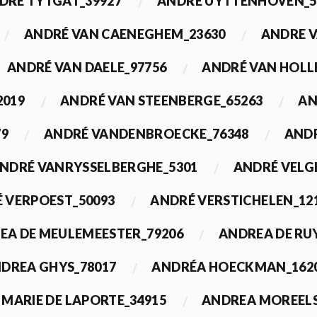
DRÉ TYTGAT_39927
ANDRÉ UYTTENHOVEN_5
ANDRÉ VAN CAENEGHEM_23630
ANDRE 
ANDRÉ VAN DAELE_97756
ANDRÉ VAN HOLL
2019
ANDRÉ VAN STEENBERGE_65263
AN
79
ANDRÉ VANDENBROECKE_76348
ANDR
NDRÉ VANRYSSELBERGHE_5301
ANDRÉ VELG
 VERPOEST_50093
ANDRÉ VERSTICHELEN_12
EA DE MEULEMEESTER_79206
ANDREA DE RU
DREA GHYS_78017
ANDRÉA HOECKMAN_162
MARIE DE LAPORTE_34915
ANDREA MOREELS