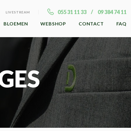
055 31 11 33
09 384 74 11
LIVESTREAM
BLOEMEN
WEBSHOP
CONTACT
FAQ
GES