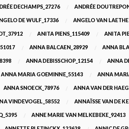
DRÉE DECHAMPS_27276
ANDRÉE DOUTREPON
NGELO DE WULF_17336
ANGELO VAN LAETHE
DT_37912
ANITA PIENS_115409
ANITA PI
51017
ANNA BALCAEN_28929
ANNA BLA
8398
ANNA DEBISSCHOP_12154
ANNA D
ANNA MARIA GOEMINNE_55143
ANNA MARI
ANNA SNOECK_78976
ANNA VAN DER HAEG
NA VINDEVOGEL_58552
ANNAÏSSE VAN DE K
Q_5395
ANNE MARIE VAN MELKEBEKE_92413
ANNETTE PLETINCKX_123628
ANNIC DE G