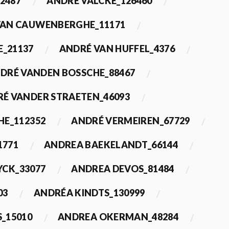
2487
ANDRÉ VALCKE_126460
VAN CAUWENBERGHE_11171
E_21137
ANDRÉ VAN HUFFEL_4376
DRÉ VANDEN BOSSCHE_88467
É VANDER STRAETEN_46093
HE_112352
ANDRÉ VERMEIREN_67729
1771
ANDREA BAEKELANDT_66144
YCK_33077
ANDREA DEVOS_81484
03
ANDRÉA KINDTS_130999
_15010
ANDREA OKERMAN_48284