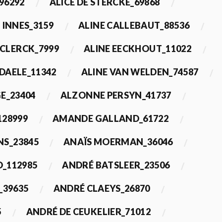
96292
ALICE DE STERCKE_69868
 INNES_3159
ALINE CALLEBAUT_88536
ECLERCK_7999
ALINE EECKHOUT_11022
 DAELE_11342
ALINE VAN WELDEN_74587
E_23404
ALZONNE PERSYN_41737
28999
AMANDE GALLAND_61722
S_23845
ANAÏS MOERMAN_36046
_112985
ANDRÉ BATSLEER_23506
_39635
ANDRÉ CLAEYS_26870
5
ANDRÉ DE CEUKELIER_71012