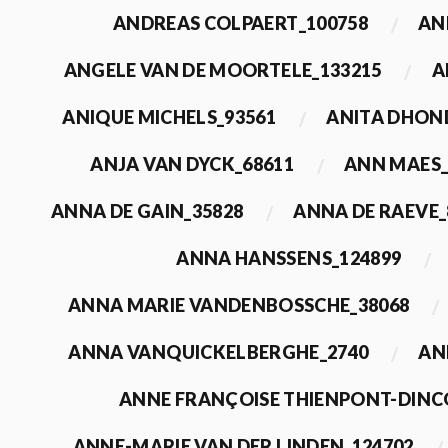
ANDREAS COLPAERT_100758
AN
ANGELE VAN DE MOORTELE_133215
A
ANIQUE MICHELS_93561
ANITA DHON
ANJA VAN DYCK_68611
ANN MAES_
ANNA DE GAIN_35828
ANNA DE RAEVE_
ANNA HANSSENS_124899
ANNA MARIE VANDENBOSSCHE_38068
ANNA VANQUICKELBERGHE_2740
AN
ANNE FRANÇOISE THIENPONT-DINC
ANNE-MARIE VAN DER LINDEN_124702