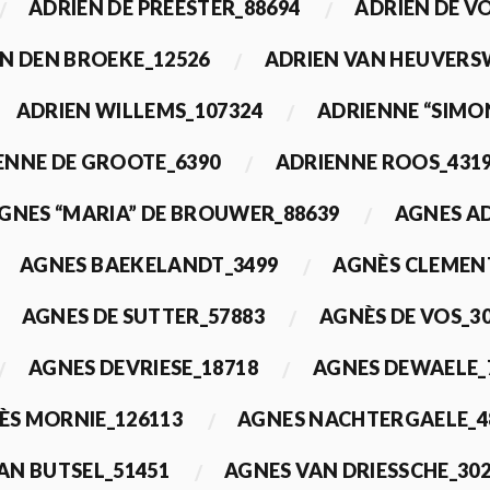
ADRIEN DE PREESTER_88694
ADRIEN DE V
N DEN BROEKE_12526
ADRIEN VAN HEUVERS
ADRIEN WILLEMS_107324
ADRIENNE “SIMO
ENNE DE GROOTE_6390
ADRIENNE ROOS_431
GNES “MARIA” DE BROUWER_88639
AGNES A
AGNES BAEKELANDT_3499
AGNÈS CLEMEN
AGNES DE SUTTER_57883
AGNÈS DE VOS_3
AGNES DEVRIESE_18718
AGNES DEWAELE_
ÈS MORNIE_126113
AGNES NACHTERGAELE_4
AN BUTSEL_51451
AGNES VAN DRIESSCHE_30