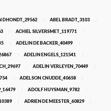
 DHONDT_29562
ABEL BRADT_3103
63
ACHIEL SILVERSMET_119771
35
ADELIN DE BACKER_40499
26867
ADELIN ENGELS_121541
CH_29697
ADELIN VERLEYEN_70449
754
ADELSON CNUDDE_40658
_16479
ADOLF HUYSMAN_9782
10389
ADRIEN DE MEESTER_60829