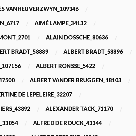
ÈS VANHEUVERZWYN_109346
N_6717
AIMÉ LAMPE_34132
IMONT_2701
ALAIN DOSSCHE_80636
ERT BRADT_58889
ALBERT BRADT_58896
_107156
ALBERT RONSSE_5422
47500
ALBERT VANDER BRUGGEN_18103
RTINE DE LEPELEIRE_32207
IERS_43892
ALEXANDER TACK_71170
_33054
ALFRED DE ROUCK_43344