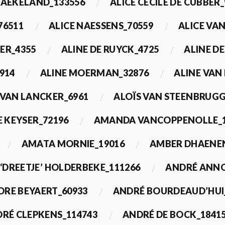
BAEKELAND_133556
ALICE CECILE DE CUBBER_
76511
ALICE NAESSENS_70559
ALICE VAN
ER_4355
ALINE DE RUYCK_4725
ALINE D
914
ALINE MOERMAN_32876
ALINE VAN
 VAN LANCKER_6961
ALOÏS VAN STEENBRUGG
 KEYSER_72196
AMANDA VANCOPPENOLLE_1
AMATA MORNIE_19016
AMBER DHAENEN
‘DREETJE’ HOLDERBEKE_111266
ANDRÉ ANNO
DRE BEYAERT_60933
ANDRÉ BOURDEAUD’HUI
RÉ CLEPKENS_114743
ANDRÉ DE BOCK_1841