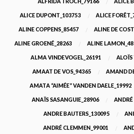
ALFRIDA TROCH_79166
ALICE 
ALICE DUPONT_103753
ALICE FORÊT_
ALINE COPPENS_85457
ALINE DE COST
ALINE GROENÉ_28263
ALINE LAMON_48
ALMA VINDEVOGEL_26191
ALOÏS
AMAAT DE VOS_94365
AMAND DE
AMATA “AIMÉE” VANDEN DAELE_19992
ANAÏS SASANGUIE_28906
ANDRÉ 
ANDRE BAUTERS_130095
AN
ANDRÉ CLEMMEN_99001
AND