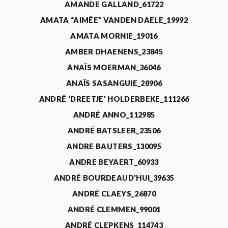
AMANDE GALLAND_61722
AMATA “AIMÉE” VANDEN DAELE_19992
AMATA MORNIE_19016
AMBER DHAENENS_23845
ANAÏS MOERMAN_36046
ANAÏS SASANGUIE_28906
ANDRÉ ‘DREETJE’ HOLDERBEKE_111266
ANDRÉ ANNO_112985
ANDRÉ BATSLEER_23506
ANDRE BAUTERS_130095
ANDRE BEYAERT_60933
ANDRÉ BOURDEAUD’HUI_39635
ANDRÉ CLAEYS_26870
ANDRÉ CLEMMEN_99001
ANDRÉ CLEPKENS_114743