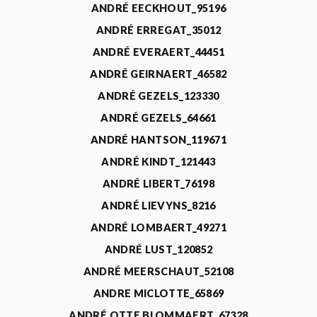
ANDRÉ EECKHOUT_95196
ANDRÉ ERREGAT_35012
ANDRÉ EVERAERT_44451
ANDRÉ GEIRNAERT_46582
ANDRÉ GEZELS_123330
ANDRÉ GEZELS_64661
ANDRÉ HANTSON_119671
ANDRÉ KINDT_121443
ANDRÉ LIBERT_76198
ANDRÉ LIEVYNS_8216
ANDRÉ LOMBAERT_49271
ANDRÉ LUST_120852
ANDRÉ MEERSCHAUT_52108
ANDRE MICLOTTE_65869
ANDRÉ OTTE BLOMMAERT_67328