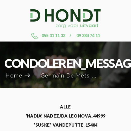
055 31 11 33
09 384 74 11
CONDOLEREN_MESSAG
Home
Germain De Mets_119957
ALLE
‘NADIA’ NADEZJDA LEONOVA_44999
“SUSKE” VANDEPUTTE_15484