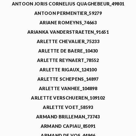
ANTOON JORIS CORNELIUS QUAGHEBEUR_49801
ANTOON PERMENTIER_59279
ARIANE ROMEYNS_74663
ARIANKA VANDERSTRAETEN_91651
ARLETTE CHEVALIER_75233
ARLETTE DE BAERE_10430
ARLETTE REYNAERT_78552
ARLETTE RIGAUX_124100
ARLETTE SCHEPENS_14897
ARLETTE VANHEE_104898
ARLETTE VERSCHUEREN_109102
ARLETTE VOET_58593
ARMAND BRILLEMAN_73743
ARMAND CAPIAU_85091
ARMAND DE VOS_44946