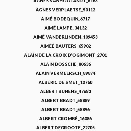
AGNÈS VANHOOLANDT_8163
AGNES VERPLAETSE_50112
AIMÉ BODEQUIN_6717
AIMÉ LAMPE_34132
AIMÉ VANDERLINDEN_109453
AIMÉÉ BAUTERS_65902
ALAIN DE LA CROIX D'OGIMONT_2701
ALAIN DOSSCHE_80636
ALAIN VERMEERSCH_89874
ALBERIC DE SMET_10760
ALBERT BIJNENS_47683
ALBERT BRADT_58889
ALBERT BRADT_58896
ALBERT CROMBÉ_16086
ALBERT DEGROOTE_22705