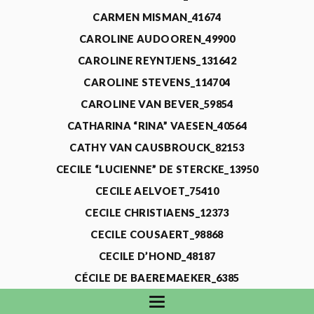
CARMEN MISMAN_41674
CAROLINE AUDOOREN_49900
CAROLINE REYNTJENS_131642
CAROLINE STEVENS_114704
CAROLINE VAN BEVER_59854
CATHARINA “RINA” VAESEN_40564
CATHY VAN CAUSBROUCK_82153
CECILE “LUCIENNE” DE STERCKE_13950
CECILE AELVOET_75410
CECILE CHRISTIAENS_12373
CECILE COUSAERT_98868
CECILE D’HOND_48187
CÉCILE DE BAEREMAEKER_6385
CECILE DE WAELE_4731