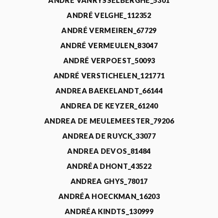
ANDRÉ VANRYSSELBERGHE_5301
ANDRÉ VELGHE_112352
ANDRÉ VERMEIREN_67729
ANDRÉ VERMEULEN_83047
ANDRÉ VERPOEST_50093
ANDRÉ VERSTICHELEN_121771
ANDREA BAEKELANDT_66144
ANDREA DE KEYZER_61240
ANDREA DE MEULEMEESTER_79206
ANDREA DE RUYCK_33077
ANDREA DEVOS_81484
ANDRÉA DHONT_43522
ANDREA GHYS_78017
ANDRÉA HOECKMAN_16203
ANDRÉA KINDTS_130999