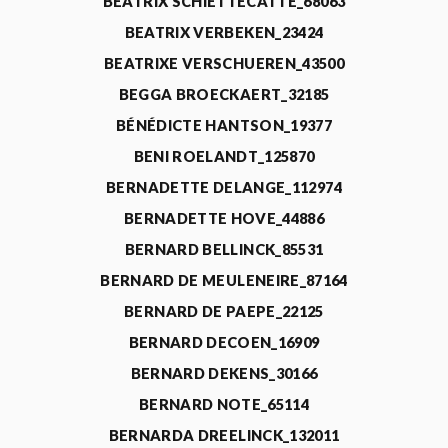
BEATRIX SCHIETTECATTE_68063
BEATRIX VERBEKEN_23424
BEATRIXE VERSCHUEREN_43500
BEGGA BROECKAERT_32185
BÉNÉDICTE HANTSON_19377
BENI ROELANDT_125870
BERNADETTE DELANGE_112974
BERNADETTE HOVE_44886
BERNARD BELLINCK_85531
BERNARD DE MEULENEIRE_87164
BERNARD DE PAEPE_22125
BERNARD DECOEN_16909
BERNARD DEKENS_30166
BERNARD NOTE_65114
BERNARDA DREELINCK_132011