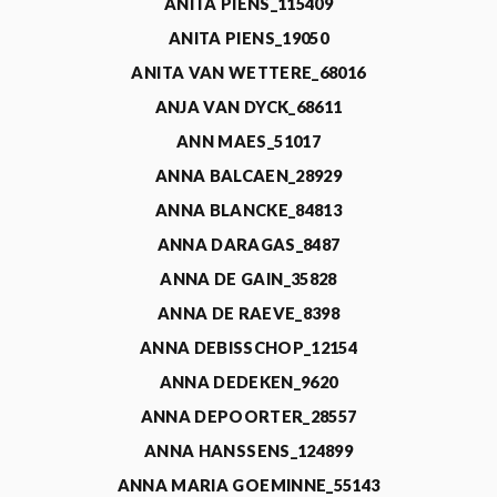
ANITA PIENS_115409
ANITA PIENS_19050
ANITA VAN WETTERE_68016
ANJA VAN DYCK_68611
ANN MAES_51017
ANNA BALCAEN_28929
ANNA BLANCKE_84813
ANNA DARAGAS_8487
ANNA DE GAIN_35828
ANNA DE RAEVE_8398
ANNA DEBISSCHOP_12154
ANNA DEDEKEN_9620
ANNA DEPOORTER_28557
ANNA HANSSENS_124899
ANNA MARIA GOEMINNE_55143