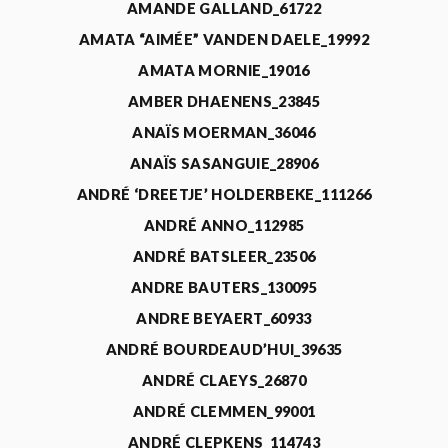
AMANDE GALLAND_61722
AMATA “AIMÉE” VANDEN DAELE_19992
AMATA MORNIE_19016
AMBER DHAENENS_23845
ANAÏS MOERMAN_36046
ANAÏS SASANGUIE_28906
ANDRÉ ‘DREETJE’ HOLDERBEKE_111266
ANDRÉ ANNO_112985
ANDRÉ BATSLEER_23506
ANDRE BAUTERS_130095
ANDRE BEYAERT_60933
ANDRÉ BOURDEAUD’HUI_39635
ANDRÉ CLAEYS_26870
ANDRÉ CLEMMEN_99001
ANDRÉ CLEPKENS_114743