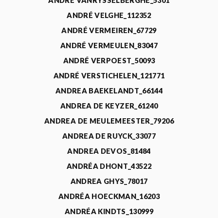
ANDRÉ VANRYSSELBERGHE_5301
ANDRÉ VELGHE_112352
ANDRÉ VERMEIREN_67729
ANDRÉ VERMEULEN_83047
ANDRÉ VERPOEST_50093
ANDRÉ VERSTICHELEN_121771
ANDREA BAEKELANDT_66144
ANDREA DE KEYZER_61240
ANDREA DE MEULEMEESTER_79206
ANDREA DE RUYCK_33077
ANDREA DEVOS_81484
ANDRÉA DHONT_43522
ANDREA GHYS_78017
ANDRÉA HOECKMAN_16203
ANDRÉA KINDTS_130999