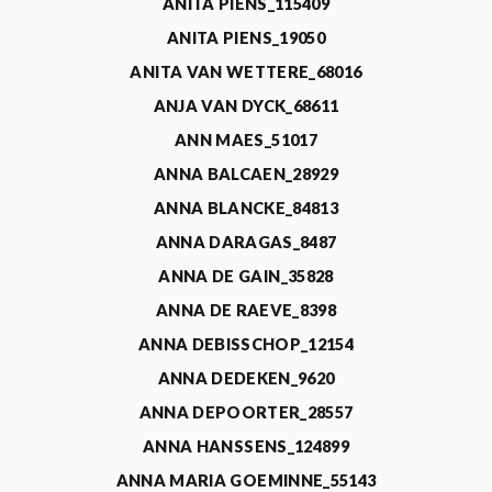
ANITA PIENS_115409
ANITA PIENS_19050
ANITA VAN WETTERE_68016
ANJA VAN DYCK_68611
ANN MAES_51017
ANNA BALCAEN_28929
ANNA BLANCKE_84813
ANNA DARAGAS_8487
ANNA DE GAIN_35828
ANNA DE RAEVE_8398
ANNA DEBISSCHOP_12154
ANNA DEDEKEN_9620
ANNA DEPOORTER_28557
ANNA HANSSENS_124899
ANNA MARIA GOEMINNE_55143