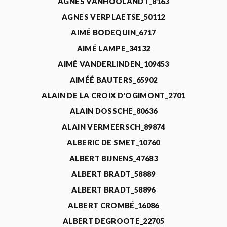
AGNÈS VANHOOLANDT_8163
AGNES VERPLAETSE_50112
AIMÉ BODEQUIN_6717
AIMÉ LAMPE_34132
AIMÉ VANDERLINDEN_109453
AIMÉÉ BAUTERS_65902
ALAIN DE LA CROIX D'OGIMONT_2701
ALAIN DOSSCHE_80636
ALAIN VERMEERSCH_89874
ALBERIC DE SMET_10760
ALBERT BIJNENS_47683
ALBERT BRADT_58889
ALBERT BRADT_58896
ALBERT CROMBÉ_16086
ALBERT DEGROOTE_22705