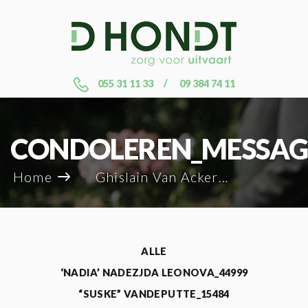
055 31 11 33
09 384 74 11
CONDOLEREN_MESSAG
Home
Ghislain Van Acker_84891
ALLE
‘NADIA’ NADEZJDA LEONOVA_44999
“SUSKE” VANDEPUTTE_15484