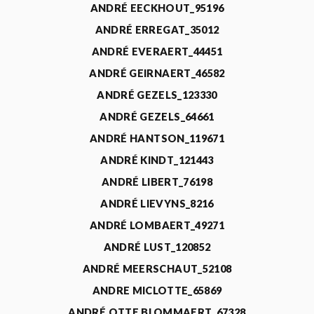
ANDRÉ EECKHOUT_95196
ANDRÉ ERREGAT_35012
ANDRÉ EVERAERT_44451
ANDRÉ GEIRNAERT_46582
ANDRÉ GEZELS_123330
ANDRÉ GEZELS_64661
ANDRÉ HANTSON_119671
ANDRÉ KINDT_121443
ANDRÉ LIBERT_76198
ANDRÉ LIEVYNS_8216
ANDRÉ LOMBAERT_49271
ANDRÉ LUST_120852
ANDRÉ MEERSCHAUT_52108
ANDRE MICLOTTE_65869
ANDRÉ OTTE BLOMMAERT_67328