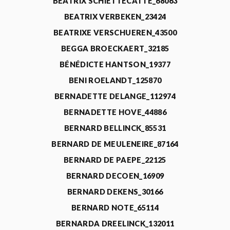
BEATRIX SCHIETTECATTE_68063
BEATRIX VERBEKEN_23424
BEATRIXE VERSCHUEREN_43500
BEGGA BROECKAERT_32185
BÉNÉDICTE HANTSON_19377
BENI ROELANDT_125870
BERNADETTE DELANGE_112974
BERNADETTE HOVE_44886
BERNARD BELLINCK_85531
BERNARD DE MEULENEIRE_87164
BERNARD DE PAEPE_22125
BERNARD DECOEN_16909
BERNARD DEKENS_30166
BERNARD NOTE_65114
BERNARDA DREELINCK_132011