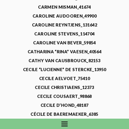
CARMEN MISMAN_41674
CAROLINE AUDOOREN_49900
CAROLINE REYNTJENS_131642
CAROLINE STEVENS_114704
CAROLINE VAN BEVER_59854
CATHARINA “RINA” VAESEN_40564
CATHY VAN CAUSBROUCK_82153
CECILE “LUCIENNE” DE STERCKE_13950
CECILE AELVOET_75410
CECILE CHRISTIAENS_12373
CECILE COUSAERT_98868
CECILE D’HOND_48187
CÉCILE DE BAEREMAEKER_6385
CECILE DE WAELE_4731