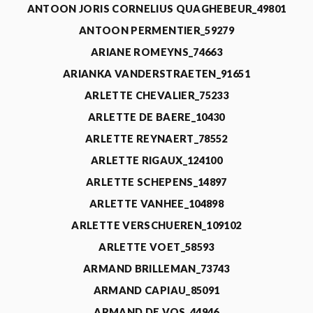
ANTOON JORIS CORNELIUS QUAGHEBEUR_49801
ANTOON PERMENTIER_59279
ARIANE ROMEYNS_74663
ARIANKA VANDERSTRAETEN_91651
ARLETTE CHEVALIER_75233
ARLETTE DE BAERE_10430
ARLETTE REYNAERT_78552
ARLETTE RIGAUX_124100
ARLETTE SCHEPENS_14897
ARLETTE VANHEE_104898
ARLETTE VERSCHUEREN_109102
ARLETTE VOET_58593
ARMAND BRILLEMAN_73743
ARMAND CAPIAU_85091
ARMAND DE VOS_44946