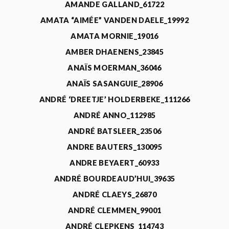
AMANDE GALLAND_61722
AMATA “AIMÉE” VANDEN DAELE_19992
AMATA MORNIE_19016
AMBER DHAENENS_23845
ANAÏS MOERMAN_36046
ANAÏS SASANGUIE_28906
ANDRÉ ‘DREETJE’ HOLDERBEKE_111266
ANDRÉ ANNO_112985
ANDRÉ BATSLEER_23506
ANDRE BAUTERS_130095
ANDRE BEYAERT_60933
ANDRÉ BOURDEAUD’HUI_39635
ANDRÉ CLAEYS_26870
ANDRÉ CLEMMEN_99001
ANDRÉ CLEPKENS_114743