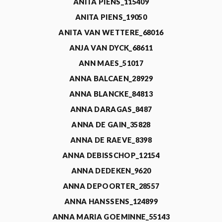
ANITA PIENS_115409
ANITA PIENS_19050
ANITA VAN WETTERE_68016
ANJA VAN DYCK_68611
ANN MAES_51017
ANNA BALCAEN_28929
ANNA BLANCKE_84813
ANNA DARAGAS_8487
ANNA DE GAIN_35828
ANNA DE RAEVE_8398
ANNA DEBISSCHOP_12154
ANNA DEDEKEN_9620
ANNA DEPOORTER_28557
ANNA HANSSENS_124899
ANNA MARIA GOEMINNE_55143