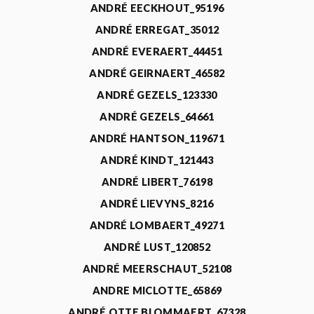
ANDRÉ EECKHOUT_95196
ANDRÉ ERREGAT_35012
ANDRÉ EVERAERT_44451
ANDRÉ GEIRNAERT_46582
ANDRÉ GEZELS_123330
ANDRÉ GEZELS_64661
ANDRÉ HANTSON_119671
ANDRÉ KINDT_121443
ANDRÉ LIBERT_76198
ANDRÉ LIEVYNS_8216
ANDRÉ LOMBAERT_49271
ANDRÉ LUST_120852
ANDRÉ MEERSCHAUT_52108
ANDRE MICLOTTE_65869
ANDRÉ OTTE BLOMMAERT_67328