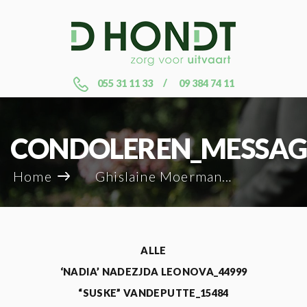
055 31 11 33
09 384 74 11
CONDOLEREN_MESSAG
Home
Ghislaine Moerman_8449
ALLE
‘NADIA’ NADEZJDA LEONOVA_44999
“SUSKE” VANDEPUTTE_15484