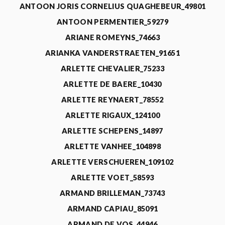
ANTOON JORIS CORNELIUS QUAGHEBEUR_49801
ANTOON PERMENTIER_59279
ARIANE ROMEYNS_74663
ARIANKA VANDERSTRAETEN_91651
ARLETTE CHEVALIER_75233
ARLETTE DE BAERE_10430
ARLETTE REYNAERT_78552
ARLETTE RIGAUX_124100
ARLETTE SCHEPENS_14897
ARLETTE VANHEE_104898
ARLETTE VERSCHUEREN_109102
ARLETTE VOET_58593
ARMAND BRILLEMAN_73743
ARMAND CAPIAU_85091
ARMAND DE VOS_44946