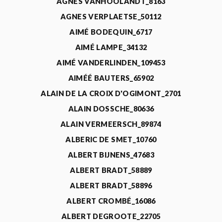
AGNÈS VANHOOLANDT_8163
AGNES VERPLAETSE_50112
AIMÉ BODEQUIN_6717
AIMÉ LAMPE_34132
AIMÉ VANDERLINDEN_109453
AIMÉÉ BAUTERS_65902
ALAIN DE LA CROIX D'OGIMONT_2701
ALAIN DOSSCHE_80636
ALAIN VERMEERSCH_89874
ALBERIC DE SMET_10760
ALBERT BIJNENS_47683
ALBERT BRADT_58889
ALBERT BRADT_58896
ALBERT CROMBÉ_16086
ALBERT DEGROOTE_22705