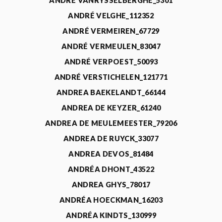
ANDRÉ VANRYSSELBERGHE_5301
ANDRÉ VELGHE_112352
ANDRÉ VERMEIREN_67729
ANDRÉ VERMEULEN_83047
ANDRÉ VERPOEST_50093
ANDRÉ VERSTICHELEN_121771
ANDREA BAEKELANDT_66144
ANDREA DE KEYZER_61240
ANDREA DE MEULEMEESTER_79206
ANDREA DE RUYCK_33077
ANDREA DEVOS_81484
ANDRÉA DHONT_43522
ANDREA GHYS_78017
ANDRÉA HOECKMAN_16203
ANDRÉA KINDTS_130999