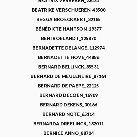
BEATRIX VERBEKEN_23424
BEATRIXE VERSCHUEREN_43500
BEGGA BROECKAERT_32185
BÉNÉDICTE HANTSON_19377
BENI ROELANDT_125870
BERNADETTE DELANGE_112974
BERNADETTE HOVE_44886
BERNARD BELLINCK_85531
BERNARD DE MEULENEIRE_87164
BERNARD DE PAEPE_22125
BERNARD DECOEN_16909
BERNARD DEKENS_30166
BERNARD NOTE_65114
BERNARDA DREELINCK_132011
BERNICE ANNO_88704