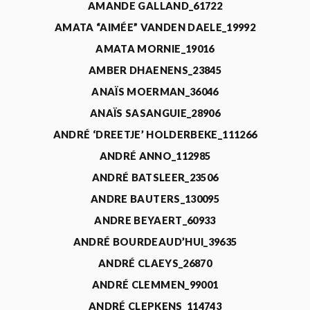
AMANDE GALLAND_61722
AMATA “AIMÉE” VANDEN DAELE_19992
AMATA MORNIE_19016
AMBER DHAENENS_23845
ANAÏS MOERMAN_36046
ANAÏS SASANGUIE_28906
ANDRÉ ‘DREETJE’ HOLDERBEKE_111266
ANDRÉ ANNO_112985
ANDRÉ BATSLEER_23506
ANDRE BAUTERS_130095
ANDRE BEYAERT_60933
ANDRÉ BOURDEAUD’HUI_39635
ANDRÉ CLAEYS_26870
ANDRÉ CLEMMEN_99001
ANDRÉ CLEPKENS_114743