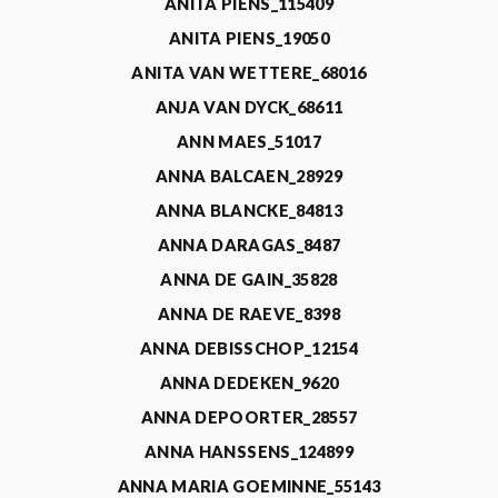
ANITA PIENS_115409
ANITA PIENS_19050
ANITA VAN WETTERE_68016
ANJA VAN DYCK_68611
ANN MAES_51017
ANNA BALCAEN_28929
ANNA BLANCKE_84813
ANNA DARAGAS_8487
ANNA DE GAIN_35828
ANNA DE RAEVE_8398
ANNA DEBISSCHOP_12154
ANNA DEDEKEN_9620
ANNA DEPOORTER_28557
ANNA HANSSENS_124899
ANNA MARIA GOEMINNE_55143