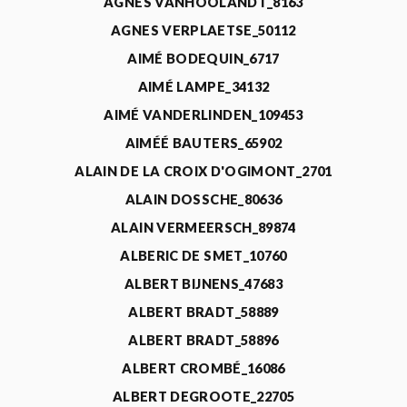
AGNÈS VANHOOLANDT_8163
AGNES VERPLAETSE_50112
AIMÉ BODEQUIN_6717
AIMÉ LAMPE_34132
AIMÉ VANDERLINDEN_109453
AIMÉÉ BAUTERS_65902
ALAIN DE LA CROIX D'OGIMONT_2701
ALAIN DOSSCHE_80636
ALAIN VERMEERSCH_89874
ALBERIC DE SMET_10760
ALBERT BIJNENS_47683
ALBERT BRADT_58889
ALBERT BRADT_58896
ALBERT CROMBÉ_16086
ALBERT DEGROOTE_22705