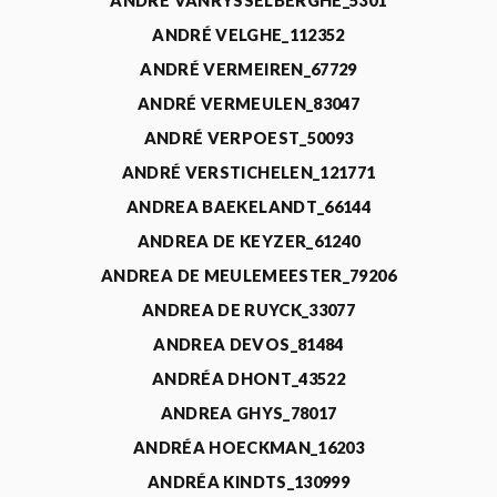
ANDRÉ VANRYSSELBERGHE_5301
ANDRÉ VELGHE_112352
ANDRÉ VERMEIREN_67729
ANDRÉ VERMEULEN_83047
ANDRÉ VERPOEST_50093
ANDRÉ VERSTICHELEN_121771
ANDREA BAEKELANDT_66144
ANDREA DE KEYZER_61240
ANDREA DE MEULEMEESTER_79206
ANDREA DE RUYCK_33077
ANDREA DEVOS_81484
ANDRÉA DHONT_43522
ANDREA GHYS_78017
ANDRÉA HOECKMAN_16203
ANDRÉA KINDTS_130999