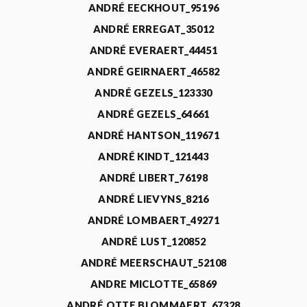
ANDRÉ EECKHOUT_95196
ANDRÉ ERREGAT_35012
ANDRÉ EVERAERT_44451
ANDRÉ GEIRNAERT_46582
ANDRÉ GEZELS_123330
ANDRÉ GEZELS_64661
ANDRÉ HANTSON_119671
ANDRÉ KINDT_121443
ANDRÉ LIBERT_76198
ANDRÉ LIEVYNS_8216
ANDRÉ LOMBAERT_49271
ANDRÉ LUST_120852
ANDRÉ MEERSCHAUT_52108
ANDRE MICLOTTE_65869
ANDRÉ OTTE BLOMMAERT_67328