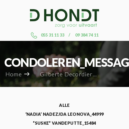
055 31 11 33
09 384 74 11
CONDOLEREN_MESSAG
Home
Gilberte Decordier_6523
ALLE
‘NADIA’ NADEZJDA LEONOVA_44999
“SUSKE” VANDEPUTTE_15484