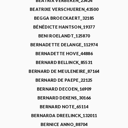
BEATRIX VERBEKEN_23424
BEATRIXE VERSCHUEREN_43500
BEGGA BROECKAERT_32185
BÉNÉDICTE HANTSON_19377
BENI ROELANDT_125870
BERNADETTE DELANGE_112974
BERNADETTE HOVE_44886
BERNARD BELLINCK_85531
BERNARD DE MEULENEIRE_87164
BERNARD DE PAEPE_22125
BERNARD DECOEN_16909
BERNARD DEKENS_30166
BERNARD NOTE_65114
BERNARDA DREELINCK_132011
BERNICE ANNO_88704