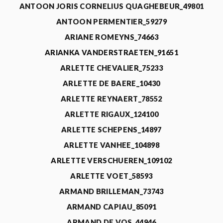
ANTOON JORIS CORNELIUS QUAGHEBEUR_49801
ANTOON PERMENTIER_59279
ARIANE ROMEYNS_74663
ARIANKA VANDERSTRAETEN_91651
ARLETTE CHEVALIER_75233
ARLETTE DE BAERE_10430
ARLETTE REYNAERT_78552
ARLETTE RIGAUX_124100
ARLETTE SCHEPENS_14897
ARLETTE VANHEE_104898
ARLETTE VERSCHUEREN_109102
ARLETTE VOET_58593
ARMAND BRILLEMAN_73743
ARMAND CAPIAU_85091
ARMAND DE VOS_44946