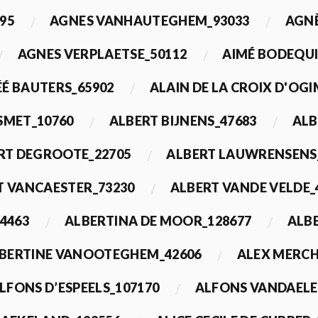
95
AGNES VANHAUTEGHEM_93033
AGN
AGNES VERPLAETSE_50112
AIMÉ BODEQUI
É BAUTERS_65902
ALAIN DE LA CROIX D'OG
 SMET_10760
ALBERT BIJNENS_47683
ALB
RT DEGROOTE_22705
ALBERT LAUWRENSENS
T VANCAESTER_73230
ALBERT VANDE VELDE_
4463
ALBERTINA DE MOOR_128677
ALBE
BERTINE VANOOTEGHEM_42606
ALEX MERCH
LFONS D’ESPEELS_107170
ALFONS VANDAELE