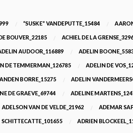
999
“SUSKE” VANDEPUTTE_15484
AARON
 DE BOUVER_22185
ACHIEL DE LA GRENSE_329
ADELIN AUDOOR_116889
ADELIN BOONE_558
IN DE TEMMERMAN_126785
ADELIN DE VOS_1
VANDEN BORRE_15275
ADELIN VANDERMEERS
NE DE GRAEVE_69744
ADELINE MARTENS_124
ADELSON VAN DE VELDE_21962
ADEMAR SAP
 SCHITTECATTE_101655
ADRIEN BLOCKEEL_1