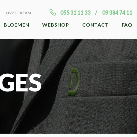
055 31 11 33
09 384 74 11
LIVESTREAM
BLOEMEN
WEBSHOP
CONTACT
FAQ
GES