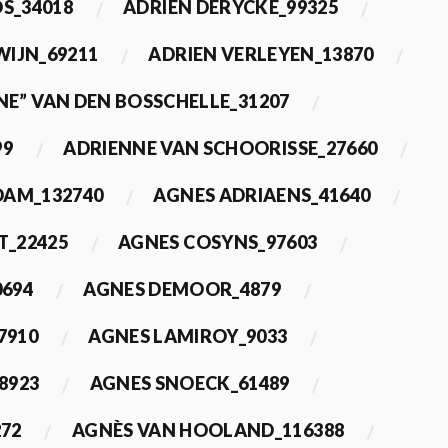
OS_34018
ADRIEN DERYCKE_99325
WIJN_69211
ADRIEN VERLEYEN_13870
NE” VAN DEN BOSSCHELLE_31207
99
ADRIENNE VAN SCHOORISSE_27660
DAM_132740
AGNES ADRIAENS_41640
T_22425
AGNES COSYNS_97603
0694
AGNES DEMOOR_4879
7910
AGNES LAMIROY_9033
8923
AGNES SNOECK_61489
272
AGNÈS VAN HOOLAND_116388