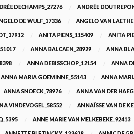
DRÉE DECHAMPS_27276
ANDRÉE DOUTREPON
NGELO DE WULF_17336
ANGELO VAN LAETHE
DT_37912
ANITA PIENS_115409
ANITA PI
51017
ANNA BALCAEN_28929
ANNA BLA
8398
ANNA DEBISSCHOP_12154
ANNA D
ANNA MARIA GOEMINNE_55143
ANNA MARI
ANNA SNOECK_78976
ANNA VAN DER HAEG
NA VINDEVOGEL_58552
ANNAÏSSE VAN DE K
Q_5395
ANNE MARIE VAN MELKEBEKE_92413
ANNETTE PLETINCKX_123628
ANNIC DE G