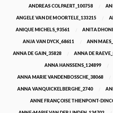
ANDREAS COLPAERT_100758
AN
ANGELE VAN DE MOORTELE_133215
A
ANIQUE MICHELS_93561
ANITA DHON
ANJA VAN DYCK_68611
ANN MAES_
ANNA DE GAIN_35828
ANNA DE RAEVE_
ANNA HANSSENS_124899
ANNA MARIE VANDENBOSSCHE_38068
ANNA VANQUICKELBERGHE_2740
AN
ANNE FRANÇOISE THIENPONT-DINC
ANNE-MARIE VAN DER LINDEN_124702