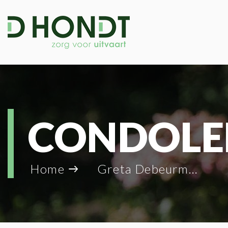
CONDOLE
Home
Greta Debeurme_66836