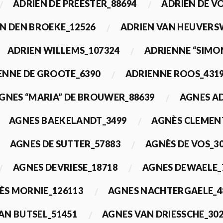
ADRIEN DE PREESTER_88694
ADRIEN DE V
N DEN BROEKE_12526
ADRIEN VAN HEUVERS
ADRIEN WILLEMS_107324
ADRIENNE “SIMO
ENNE DE GROOTE_6390
ADRIENNE ROOS_431
GNES “MARIA” DE BROUWER_88639
AGNES A
AGNES BAEKELANDT_3499
AGNÈS CLEMEN
AGNES DE SUTTER_57883
AGNÈS DE VOS_3
AGNES DEVRIESE_18718
AGNES DEWAELE_
ÈS MORNIE_126113
AGNES NACHTERGAELE_4
AN BUTSEL_51451
AGNES VAN DRIESSCHE_30