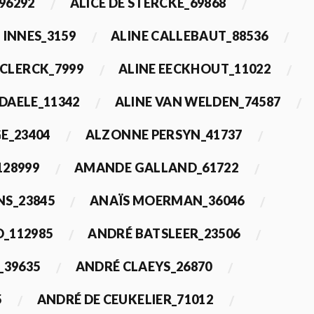
96292
ALICE DE STERCKE_69868
 INNES_3159
ALINE CALLEBAUT_88536
ECLERCK_7999
ALINE EECKHOUT_11022
 DAELE_11342
ALINE VAN WELDEN_74587
E_23404
ALZONNE PERSYN_41737
28999
AMANDE GALLAND_61722
S_23845
ANAÏS MOERMAN_36046
_112985
ANDRÉ BATSLEER_23506
_39635
ANDRÉ CLAEYS_26870
5
ANDRÉ DE CEUKELIER_71012