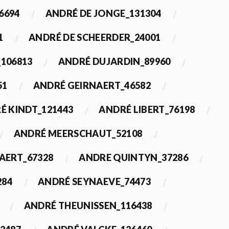
6694
ANDRÉ DE JONGE_131304
1
ANDRÉ DE SCHEERDER_24001
_106813
ANDRÉ DUJARDIN_89960
51
ANDRÉ GEIRNAERT_46582
É KINDT_121443
ANDRÉ LIBERT_76198
ANDRÉ MEERSCHAUT_52108
ERT_67328
ANDRE QUINTYN_37286
284
ANDRÉ SEYNAEVE_74473
ANDRÉ THEUNISSEN_116438