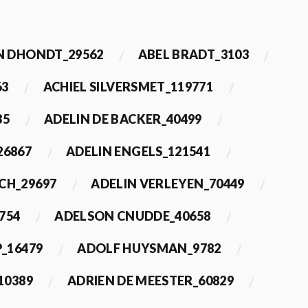
 DHONDT_29562
ABEL BRADT_3103
63
ACHIEL SILVERSMET_119771
35
ADELIN DE BACKER_40499
26867
ADELIN ENGELS_121541
CH_29697
ADELIN VERLEYEN_70449
754
ADELSON CNUDDE_40658
_16479
ADOLF HUYSMAN_9782
10389
ADRIEN DE MEESTER_60829