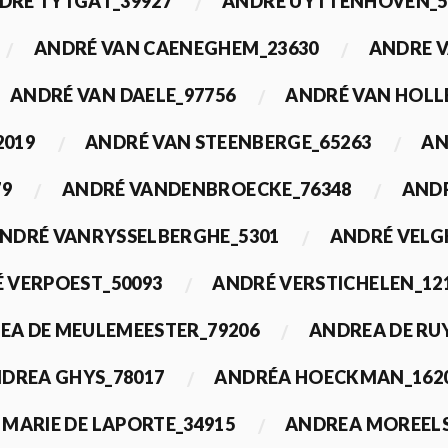
DRÉ TYTGAT_39927
ANDRÉ UYTTENHOVEN_5
ANDRÉ VAN CAENEGHEM_23630
ANDRE 
ANDRÉ VAN DAELE_97756
ANDRÉ VAN HOLL
2019
ANDRÉ VAN STEENBERGE_65263
AN
79
ANDRÉ VANDENBROECKE_76348
ANDR
NDRÉ VANRYSSELBERGHE_5301
ANDRÉ VELG
 VERPOEST_50093
ANDRÉ VERSTICHELEN_12
EA DE MEULEMEESTER_79206
ANDREA DE RU
DREA GHYS_78017
ANDRÉA HOECKMAN_162
MARIE DE LAPORTE_34915
ANDREA MOREELS