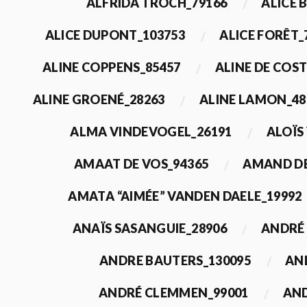
ALFRIDA TROCH_79166
ALICE 
ALICE DUPONT_103753
ALICE FORÊT_
ALINE COPPENS_85457
ALINE DE COST
ALINE GROENÉ_28263
ALINE LAMON_48
ALMA VINDEVOGEL_26191
ALOÏS
AMAAT DE VOS_94365
AMAND DE
AMATA “AIMÉE” VANDEN DAELE_19992
ANAÏS SASANGUIE_28906
ANDRÉ 
ANDRE BAUTERS_130095
AN
ANDRÉ CLEMMEN_99001
AND