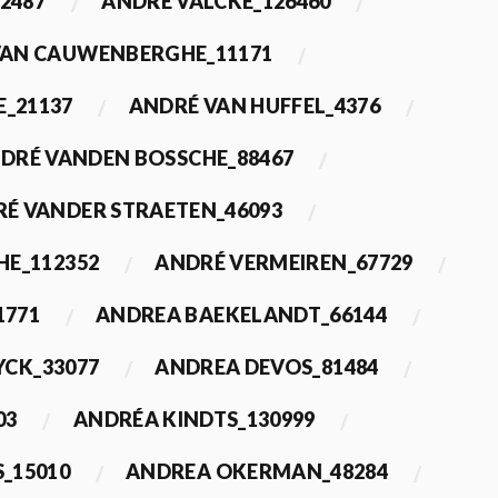
2487
ANDRÉ VALCKE_126460
VAN CAUWENBERGHE_11171
E_21137
ANDRÉ VAN HUFFEL_4376
DRÉ VANDEN BOSSCHE_88467
É VANDER STRAETEN_46093
HE_112352
ANDRÉ VERMEIREN_67729
1771
ANDREA BAEKELANDT_66144
YCK_33077
ANDREA DEVOS_81484
03
ANDRÉA KINDTS_130999
_15010
ANDREA OKERMAN_48284