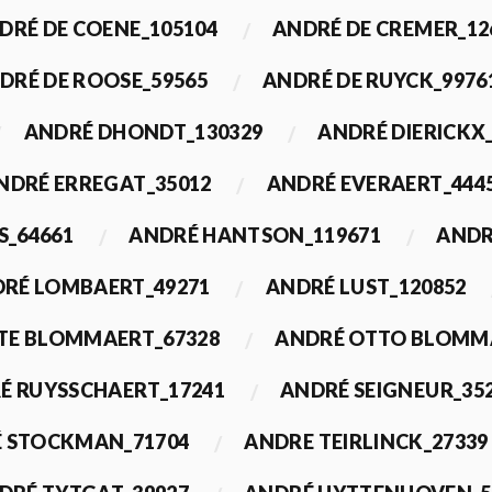
DRÉ DE COENE_105104
ANDRÉ DE CREMER_12
DRÉ DE ROOSE_59565
ANDRÉ DE RUYCK_9976
ANDRÉ DHONDT_130329
ANDRÉ DIERICKX
NDRÉ ERREGAT_35012
ANDRÉ EVERAERT_444
S_64661
ANDRÉ HANTSON_119671
ANDR
RÉ LOMBAERT_49271
ANDRÉ LUST_120852
TE BLOMMAERT_67328
ANDRÉ OTTO BLOMMA
É RUYSSCHAERT_17241
ANDRÉ SEIGNEUR_35
 STOCKMAN_71704
ANDRE TEIRLINCK_27339