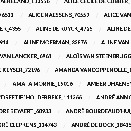
BAEKELAND_133556
ALICE CECILE DE CUBBER_
76511
ALICE NAESSENS_70559
ALICE VAN
ER_4355
ALINE DE RUYCK_4725
ALINE D
914
ALINE MOERMAN_32876
ALINE VAN
 VAN LANCKER_6961
ALOÏS VAN STEENBRUGG
 KEYSER_72196
AMANDA VANCOPPENOLLE_1
AMATA MORNIE_19016
AMBER DHAENEN
‘DREETJE’ HOLDERBEKE_111266
ANDRÉ ANNO
DRE BEYAERT_60933
ANDRÉ BOURDEAUD’HUI
RÉ CLEPKENS_114743
ANDRÉ DE BOCK_1841