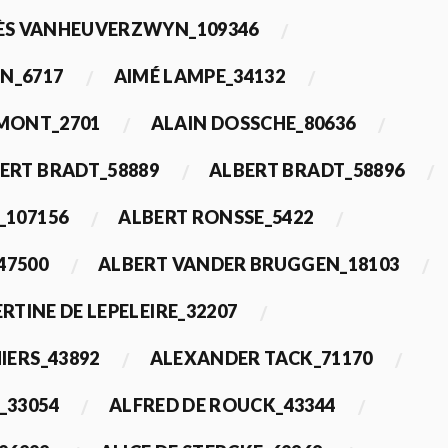
ÈS VANHEUVERZWYN_109346
N_6717
AIMÉ LAMPE_34132
IMONT_2701
ALAIN DOSSCHE_80636
ERT BRADT_58889
ALBERT BRADT_58896
_107156
ALBERT RONSSE_5422
47500
ALBERT VANDER BRUGGEN_18103
RTINE DE LEPELEIRE_32207
IERS_43892
ALEXANDER TACK_71170
_33054
ALFRED DE ROUCK_43344