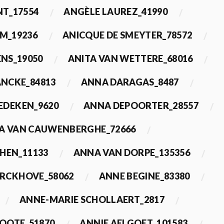
T_17554
ANGÈLE LAUREZ_41990
M_19236
ANICQUE DE SMEYTER_78572
ENS_19050
ANITA VAN WETTERE_68016
NCKE_84813
ANNA DARAGAS_8487
EDEKEN_9620
ANNA DEPOORTER_28557
A VAN CAUWENBERGHE_72666
HEN_11133
ANNA VAN DORPE_135356
ERCKHOVE_58062
ANNE BEGINE_83380
ANNE-MARIE SCHOLLAERT_2817
ROOTE_51870
ANNIE AELGOET_101583