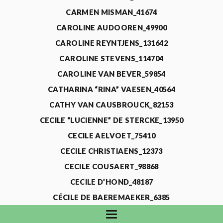
CARMEN MISMAN_41674
CAROLINE AUDOOREN_49900
CAROLINE REYNTJENS_131642
CAROLINE STEVENS_114704
CAROLINE VAN BEVER_59854
CATHARINA “RINA” VAESEN_40564
CATHY VAN CAUSBROUCK_82153
CECILE “LUCIENNE” DE STERCKE_13950
CECILE AELVOET_75410
CECILE CHRISTIAENS_12373
CECILE COUSAERT_98868
CECILE D’HOND_48187
CÉCILE DE BAEREMAEKER_6385
CECILE DE WAELE_4731