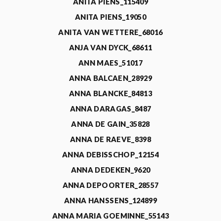
ANITA PIENS_115409
ANITA PIENS_19050
ANITA VAN WETTERE_68016
ANJA VAN DYCK_68611
ANN MAES_51017
ANNA BALCAEN_28929
ANNA BLANCKE_84813
ANNA DARAGAS_8487
ANNA DE GAIN_35828
ANNA DE RAEVE_8398
ANNA DEBISSCHOP_12154
ANNA DEDEKEN_9620
ANNA DEPOORTER_28557
ANNA HANSSENS_124899
ANNA MARIA GOEMINNE_55143