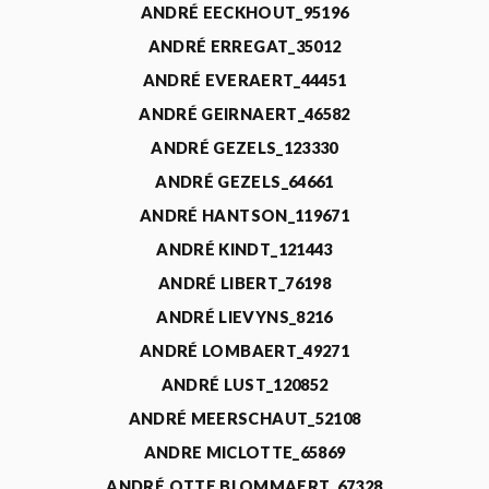
ANDRÉ EECKHOUT_95196
ANDRÉ ERREGAT_35012
ANDRÉ EVERAERT_44451
ANDRÉ GEIRNAERT_46582
ANDRÉ GEZELS_123330
ANDRÉ GEZELS_64661
ANDRÉ HANTSON_119671
ANDRÉ KINDT_121443
ANDRÉ LIBERT_76198
ANDRÉ LIEVYNS_8216
ANDRÉ LOMBAERT_49271
ANDRÉ LUST_120852
ANDRÉ MEERSCHAUT_52108
ANDRE MICLOTTE_65869
ANDRÉ OTTE BLOMMAERT_67328