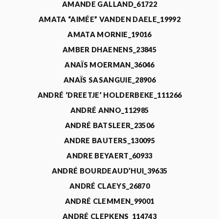
AMANDE GALLAND_61722
AMATA “AIMÉE” VANDEN DAELE_19992
AMATA MORNIE_19016
AMBER DHAENENS_23845
ANAÏS MOERMAN_36046
ANAÏS SASANGUIE_28906
ANDRÉ ‘DREETJE’ HOLDERBEKE_111266
ANDRÉ ANNO_112985
ANDRÉ BATSLEER_23506
ANDRE BAUTERS_130095
ANDRE BEYAERT_60933
ANDRÉ BOURDEAUD’HUI_39635
ANDRÉ CLAEYS_26870
ANDRÉ CLEMMEN_99001
ANDRÉ CLEPKENS_114743