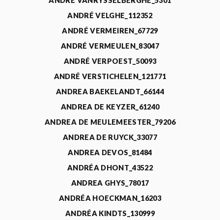
ANDRÉ VANRYSSELBERGHE_5301
ANDRÉ VELGHE_112352
ANDRÉ VERMEIREN_67729
ANDRÉ VERMEULEN_83047
ANDRÉ VERPOEST_50093
ANDRÉ VERSTICHELEN_121771
ANDREA BAEKELANDT_66144
ANDREA DE KEYZER_61240
ANDREA DE MEULEMEESTER_79206
ANDREA DE RUYCK_33077
ANDREA DEVOS_81484
ANDRÉA DHONT_43522
ANDREA GHYS_78017
ANDRÉA HOECKMAN_16203
ANDRÉA KINDTS_130999