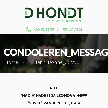
055 31 11 33
09 384 74 11
CONDOLEREN_MESSAG
Home
Henri Bonne_35958
ALLE
‘NADIA’ NADEZJDA LEONOVA_44999
“SUSKE” VANDEPUTTE_15484