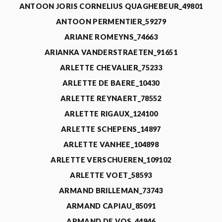
ANTOON JORIS CORNELIUS QUAGHEBEUR_49801
ANTOON PERMENTIER_59279
ARIANE ROMEYNS_74663
ARIANKA VANDERSTRAETEN_91651
ARLETTE CHEVALIER_75233
ARLETTE DE BAERE_10430
ARLETTE REYNAERT_78552
ARLETTE RIGAUX_124100
ARLETTE SCHEPENS_14897
ARLETTE VANHEE_104898
ARLETTE VERSCHUEREN_109102
ARLETTE VOET_58593
ARMAND BRILLEMAN_73743
ARMAND CAPIAU_85091
ARMAND DE VOS_44946