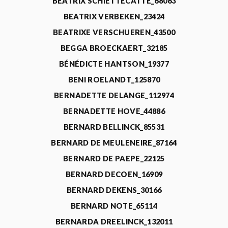
BEATRIX SCHIETTECATTE_68063
BEATRIX VERBEKEN_23424
BEATRIXE VERSCHUEREN_43500
BEGGA BROECKAERT_32185
BÉNÉDICTE HANTSON_19377
BENI ROELANDT_125870
BERNADETTE DELANGE_112974
BERNADETTE HOVE_44886
BERNARD BELLINCK_85531
BERNARD DE MEULENEIRE_87164
BERNARD DE PAEPE_22125
BERNARD DECOEN_16909
BERNARD DEKENS_30166
BERNARD NOTE_65114
BERNARDA DREELINCK_132011