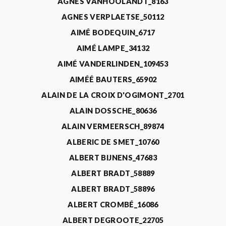
AGNÈS VANHOOLANDT_8163
AGNES VERPLAETSE_50112
AIMÉ BODEQUIN_6717
AIMÉ LAMPE_34132
AIMÉ VANDERLINDEN_109453
AIMÉÉ BAUTERS_65902
ALAIN DE LA CROIX D'OGIMONT_2701
ALAIN DOSSCHE_80636
ALAIN VERMEERSCH_89874
ALBERIC DE SMET_10760
ALBERT BIJNENS_47683
ALBERT BRADT_58889
ALBERT BRADT_58896
ALBERT CROMBÉ_16086
ALBERT DEGROOTE_22705