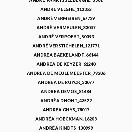
ANDRÉ VANRYSSELBERGHE_5301
ANDRÉ VELGHE_112352
ANDRÉ VERMEIREN_67729
ANDRÉ VERMEULEN_83047
ANDRÉ VERPOEST_50093
ANDRÉ VERSTICHELEN_121771
ANDREA BAEKELANDT_66144
ANDREA DE KEYZER_61240
ANDREA DE MEULEMEESTER_79206
ANDREA DE RUYCK_33077
ANDREA DEVOS_81484
ANDRÉA DHONT_43522
ANDREA GHYS_78017
ANDRÉA HOECKMAN_16203
ANDRÉA KINDTS_130999