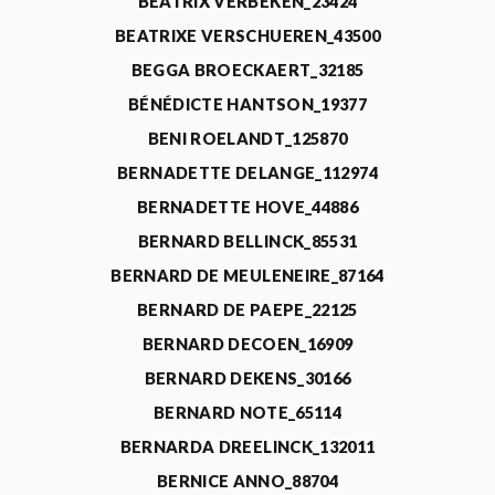
BEATRIX VERBEKEN_23424
BEATRIXE VERSCHUEREN_43500
BEGGA BROECKAERT_32185
BÉNÉDICTE HANTSON_19377
BENI ROELANDT_125870
BERNADETTE DELANGE_112974
BERNADETTE HOVE_44886
BERNARD BELLINCK_85531
BERNARD DE MEULENEIRE_87164
BERNARD DE PAEPE_22125
BERNARD DECOEN_16909
BERNARD DEKENS_30166
BERNARD NOTE_65114
BERNARDA DREELINCK_132011
BERNICE ANNO_88704