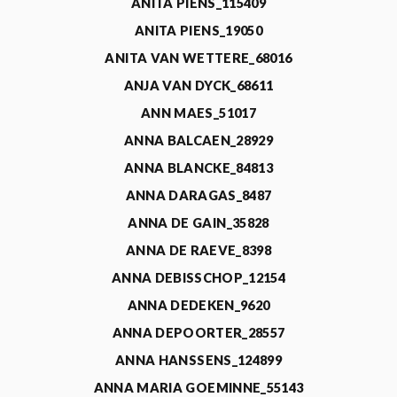
ANITA PIENS_115409
ANITA PIENS_19050
ANITA VAN WETTERE_68016
ANJA VAN DYCK_68611
ANN MAES_51017
ANNA BALCAEN_28929
ANNA BLANCKE_84813
ANNA DARAGAS_8487
ANNA DE GAIN_35828
ANNA DE RAEVE_8398
ANNA DEBISSCHOP_12154
ANNA DEDEKEN_9620
ANNA DEPOORTER_28557
ANNA HANSSENS_124899
ANNA MARIA GOEMINNE_55143