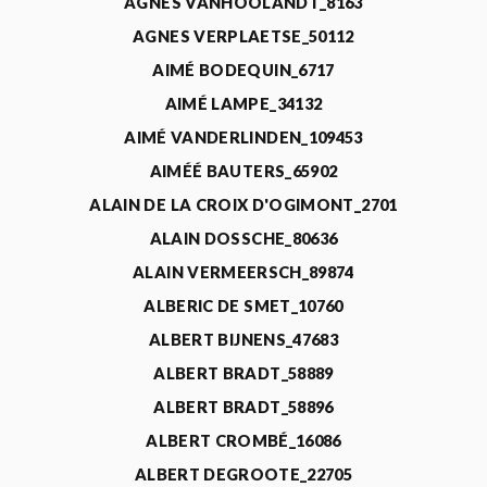
AGNÈS VANHOOLANDT_8163
AGNES VERPLAETSE_50112
AIMÉ BODEQUIN_6717
AIMÉ LAMPE_34132
AIMÉ VANDERLINDEN_109453
AIMÉÉ BAUTERS_65902
ALAIN DE LA CROIX D'OGIMONT_2701
ALAIN DOSSCHE_80636
ALAIN VERMEERSCH_89874
ALBERIC DE SMET_10760
ALBERT BIJNENS_47683
ALBERT BRADT_58889
ALBERT BRADT_58896
ALBERT CROMBÉ_16086
ALBERT DEGROOTE_22705