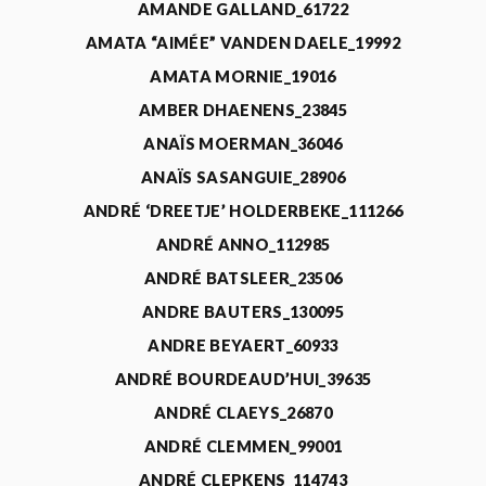
AMANDE GALLAND_61722
AMATA “AIMÉE” VANDEN DAELE_19992
AMATA MORNIE_19016
AMBER DHAENENS_23845
ANAÏS MOERMAN_36046
ANAÏS SASANGUIE_28906
ANDRÉ ‘DREETJE’ HOLDERBEKE_111266
ANDRÉ ANNO_112985
ANDRÉ BATSLEER_23506
ANDRE BAUTERS_130095
ANDRE BEYAERT_60933
ANDRÉ BOURDEAUD’HUI_39635
ANDRÉ CLAEYS_26870
ANDRÉ CLEMMEN_99001
ANDRÉ CLEPKENS_114743