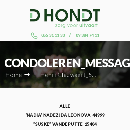
055 31 11 33
09 384 74 11
CONDOLEREN_MESSAG
Home
Henri Clauwaert_58688
ALLE
‘NADIA’ NADEZJDA LEONOVA_44999
“SUSKE” VANDEPUTTE_15484