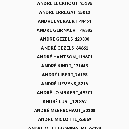
ANDRÉ EECKHOUT_95196
ANDRÉ ERREGAT_35012
ANDRÉ EVERAERT_44451
ANDRÉ GEIRNAERT_46582
ANDRÉ GEZELS_123330
ANDRÉ GEZELS_64661
ANDRÉ HANTSON_119671
ANDRÉ KINDT_121443
ANDRÉ LIBERT_76198
ANDRÉ LIEVYNS_8216
ANDRÉ LOMBAERT_49271
ANDRÉ LUST_120852
ANDRÉ MEERSCHAUT_52108
ANDRE MICLOTTE_65869
ANDRÉ OTTE BLOMMAERT_67328