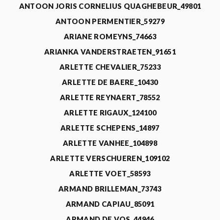
ANTOON JORIS CORNELIUS QUAGHEBEUR_49801
ANTOON PERMENTIER_59279
ARIANE ROMEYNS_74663
ARIANKA VANDERSTRAETEN_91651
ARLETTE CHEVALIER_75233
ARLETTE DE BAERE_10430
ARLETTE REYNAERT_78552
ARLETTE RIGAUX_124100
ARLETTE SCHEPENS_14897
ARLETTE VANHEE_104898
ARLETTE VERSCHUEREN_109102
ARLETTE VOET_58593
ARMAND BRILLEMAN_73743
ARMAND CAPIAU_85091
ARMAND DE VOS_44946