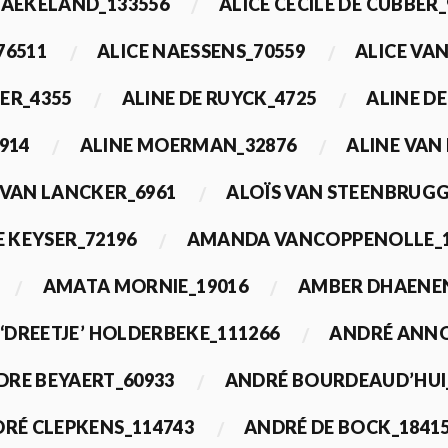
BAEKELAND_133556
ALICE CECILE DE CUBBER_
76511
ALICE NAESSENS_70559
ALICE VAN
ER_4355
ALINE DE RUYCK_4725
ALINE D
914
ALINE MOERMAN_32876
ALINE VAN
 VAN LANCKER_6961
ALOÏS VAN STEENBRUGG
 KEYSER_72196
AMANDA VANCOPPENOLLE_1
AMATA MORNIE_19016
AMBER DHAENEN
‘DREETJE’ HOLDERBEKE_111266
ANDRÉ ANNO
DRE BEYAERT_60933
ANDRÉ BOURDEAUD’HUI
RÉ CLEPKENS_114743
ANDRÉ DE BOCK_1841