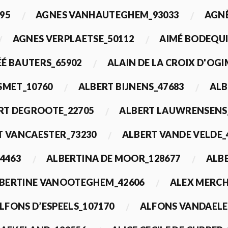
95
AGNES VANHAUTEGHEM_93033
AGN
AGNES VERPLAETSE_50112
AIMÉ BODEQUI
É BAUTERS_65902
ALAIN DE LA CROIX D'OG
 SMET_10760
ALBERT BIJNENS_47683
ALB
RT DEGROOTE_22705
ALBERT LAUWRENSENS
T VANCAESTER_73230
ALBERT VANDE VELDE_
4463
ALBERTINA DE MOOR_128677
ALBE
BERTINE VANOOTEGHEM_42606
ALEX MERCH
LFONS D’ESPEELS_107170
ALFONS VANDAELE