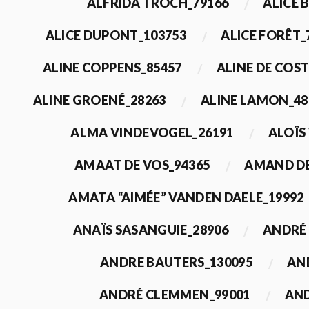
ALFRIDA TROCH_79166
ALICE 
ALICE DUPONT_103753
ALICE FORÊT_
ALINE COPPENS_85457
ALINE DE COST
ALINE GROENÉ_28263
ALINE LAMON_48
ALMA VINDEVOGEL_26191
ALOÏS
AMAAT DE VOS_94365
AMAND DE
AMATA “AIMÉE” VANDEN DAELE_19992
ANAÏS SASANGUIE_28906
ANDRÉ 
ANDRE BAUTERS_130095
AN
ANDRÉ CLEMMEN_99001
AND