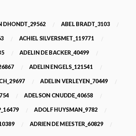
 DHONDT_29562
ABEL BRADT_3103
63
ACHIEL SILVERSMET_119771
35
ADELIN DE BACKER_40499
26867
ADELIN ENGELS_121541
CH_29697
ADELIN VERLEYEN_70449
754
ADELSON CNUDDE_40658
_16479
ADOLF HUYSMAN_9782
10389
ADRIEN DE MEESTER_60829