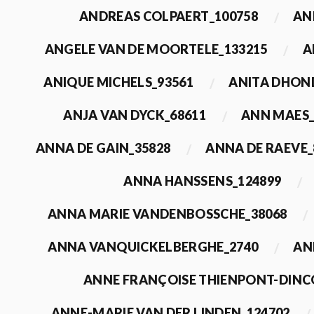
ANDREAS COLPAERT_100758
AN
ANGELE VAN DE MOORTELE_133215
A
ANIQUE MICHELS_93561
ANITA DHON
ANJA VAN DYCK_68611
ANN MAES_
ANNA DE GAIN_35828
ANNA DE RAEVE_
ANNA HANSSENS_124899
ANNA MARIE VANDENBOSSCHE_38068
ANNA VANQUICKELBERGHE_2740
AN
ANNE FRANÇOISE THIENPONT-DINC
ANNE-MARIE VAN DER LINDEN_124702