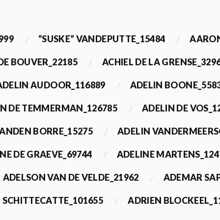
999
“SUSKE” VANDEPUTTE_15484
AARON
 DE BOUVER_22185
ACHIEL DE LA GRENSE_329
ADELIN AUDOOR_116889
ADELIN BOONE_558
IN DE TEMMERMAN_126785
ADELIN DE VOS_1
VANDEN BORRE_15275
ADELIN VANDERMEERS
NE DE GRAEVE_69744
ADELINE MARTENS_124
ADELSON VAN DE VELDE_21962
ADEMAR SAP
 SCHITTECATTE_101655
ADRIEN BLOCKEEL_1