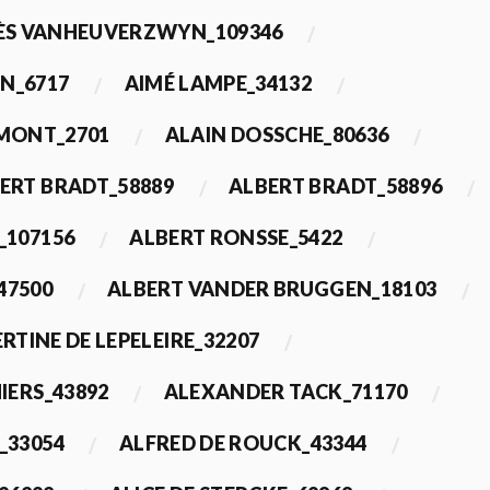
ÈS VANHEUVERZWYN_109346
N_6717
AIMÉ LAMPE_34132
IMONT_2701
ALAIN DOSSCHE_80636
ERT BRADT_58889
ALBERT BRADT_58896
_107156
ALBERT RONSSE_5422
47500
ALBERT VANDER BRUGGEN_18103
RTINE DE LEPELEIRE_32207
IERS_43892
ALEXANDER TACK_71170
_33054
ALFRED DE ROUCK_43344