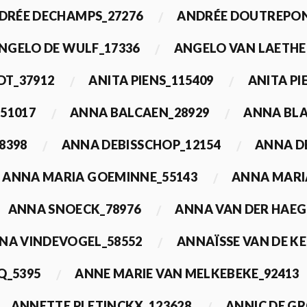
DRÉE DECHAMPS_27276
ANDRÉE DOUTREPON
NGELO DE WULF_17336
ANGELO VAN LAETHE
DT_37912
ANITA PIENS_115409
ANITA PI
51017
ANNA BALCAEN_28929
ANNA BLA
8398
ANNA DEBISSCHOP_12154
ANNA D
ANNA MARIA GOEMINNE_55143
ANNA MARI
ANNA SNOECK_78976
ANNA VAN DER HAEG
NA VINDEVOGEL_58552
ANNAÏSSE VAN DE K
Q_5395
ANNE MARIE VAN MELKEBEKE_92413
ANNETTE PLETINCKX_123628
ANNIC DE G