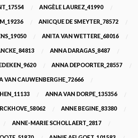
T_17554
ANGÈLE LAUREZ_41990
M_19236
ANICQUE DE SMEYTER_78572
ENS_19050
ANITA VAN WETTERE_68016
NCKE_84813
ANNA DARAGAS_8487
EDEKEN_9620
ANNA DEPOORTER_28557
A VAN CAUWENBERGHE_72666
HEN_11133
ANNA VAN DORPE_135356
ERCKHOVE_58062
ANNE BEGINE_83380
ANNE-MARIE SCHOLLAERT_2817
ROOTE_51870
ANNIE AELGOET_101583