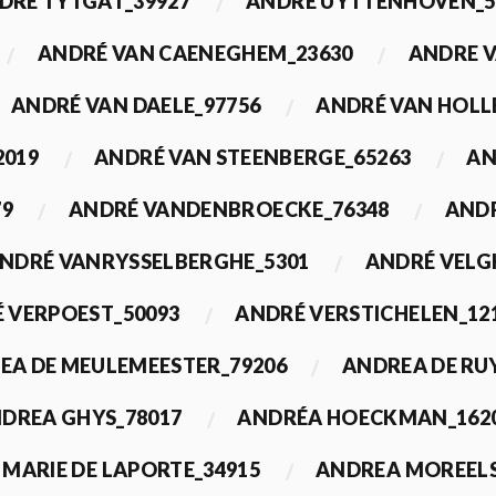
DRÉ TYTGAT_39927
ANDRÉ UYTTENHOVEN_5
ANDRÉ VAN CAENEGHEM_23630
ANDRE 
ANDRÉ VAN DAELE_97756
ANDRÉ VAN HOLL
2019
ANDRÉ VAN STEENBERGE_65263
AN
79
ANDRÉ VANDENBROECKE_76348
ANDR
NDRÉ VANRYSSELBERGHE_5301
ANDRÉ VELG
 VERPOEST_50093
ANDRÉ VERSTICHELEN_12
EA DE MEULEMEESTER_79206
ANDREA DE RU
DREA GHYS_78017
ANDRÉA HOECKMAN_162
MARIE DE LAPORTE_34915
ANDREA MOREELS