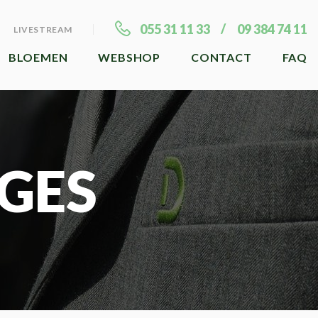
055 31 11 33
09 384 74 11
LIVESTREAM
BLOEMEN
WEBSHOP
CONTACT
FAQ
GES