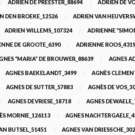
ADRIEN DE PREESTER_88694
ADRIEN DE V
N DEN BROEKE_12526
ADRIEN VAN HEUVERS
ADRIEN WILLEMS_107324
ADRIENNE “SIMO
ENNE DE GROOTE_6390
ADRIENNE ROOS_431
GNES “MARIA” DE BROUWER_88639
AGNES A
AGNES BAEKELANDT_3499
AGNÈS CLEMEN
AGNES DE SUTTER_57883
AGNÈS DE VOS_3
AGNES DEVRIESE_18718
AGNES DEWAELE_
ÈS MORNIE_126113
AGNES NACHTERGAELE_4
AN BUTSEL_51451
AGNES VAN DRIESSCHE_30