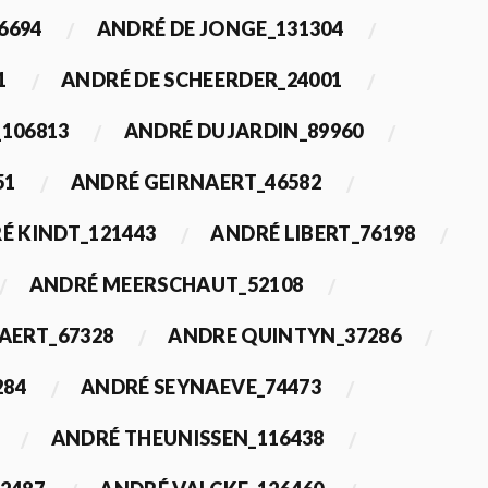
6694
ANDRÉ DE JONGE_131304
1
ANDRÉ DE SCHEERDER_24001
_106813
ANDRÉ DUJARDIN_89960
51
ANDRÉ GEIRNAERT_46582
É KINDT_121443
ANDRÉ LIBERT_76198
ANDRÉ MEERSCHAUT_52108
ERT_67328
ANDRE QUINTYN_37286
284
ANDRÉ SEYNAEVE_74473
ANDRÉ THEUNISSEN_116438