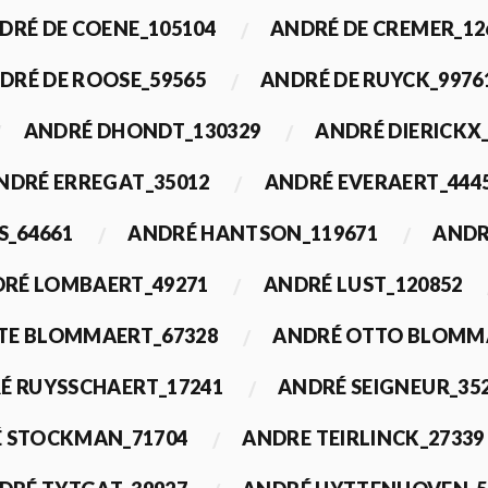
DRÉ DE COENE_105104
ANDRÉ DE CREMER_12
DRÉ DE ROOSE_59565
ANDRÉ DE RUYCK_9976
ANDRÉ DHONDT_130329
ANDRÉ DIERICKX
NDRÉ ERREGAT_35012
ANDRÉ EVERAERT_444
S_64661
ANDRÉ HANTSON_119671
ANDR
RÉ LOMBAERT_49271
ANDRÉ LUST_120852
TE BLOMMAERT_67328
ANDRÉ OTTO BLOMMA
É RUYSSCHAERT_17241
ANDRÉ SEIGNEUR_35
 STOCKMAN_71704
ANDRE TEIRLINCK_27339