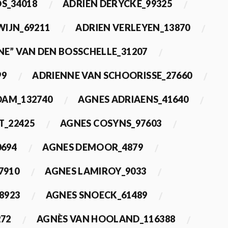
OS_34018
ADRIEN DERYCKE_99325
WIJN_69211
ADRIEN VERLEYEN_13870
NE” VAN DEN BOSSCHELLE_31207
99
ADRIENNE VAN SCHOORISSE_27660
DAM_132740
AGNES ADRIAENS_41640
T_22425
AGNES COSYNS_97603
0694
AGNES DEMOOR_4879
7910
AGNES LAMIROY_9033
8923
AGNES SNOECK_61489
272
AGNÈS VAN HOOLAND_116388