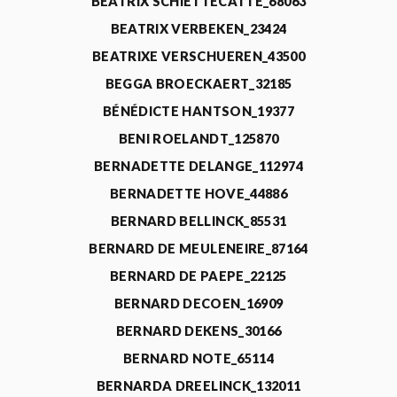
BEATRIX SCHIETTECATTE_68063
BEATRIX VERBEKEN_23424
BEATRIXE VERSCHUEREN_43500
BEGGA BROECKAERT_32185
BÉNÉDICTE HANTSON_19377
BENI ROELANDT_125870
BERNADETTE DELANGE_112974
BERNADETTE HOVE_44886
BERNARD BELLINCK_85531
BERNARD DE MEULENEIRE_87164
BERNARD DE PAEPE_22125
BERNARD DECOEN_16909
BERNARD DEKENS_30166
BERNARD NOTE_65114
BERNARDA DREELINCK_132011