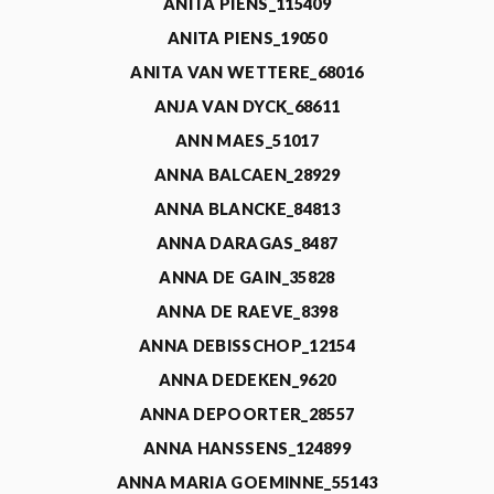
ANITA PIENS_115409
ANITA PIENS_19050
ANITA VAN WETTERE_68016
ANJA VAN DYCK_68611
ANN MAES_51017
ANNA BALCAEN_28929
ANNA BLANCKE_84813
ANNA DARAGAS_8487
ANNA DE GAIN_35828
ANNA DE RAEVE_8398
ANNA DEBISSCHOP_12154
ANNA DEDEKEN_9620
ANNA DEPOORTER_28557
ANNA HANSSENS_124899
ANNA MARIA GOEMINNE_55143