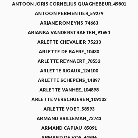
ANTOON JORIS CORNELIUS QUAGHEBEUR_49801
ANTOON PERMENTIER_59279
ARIANE ROMEYNS_74663
ARIANKA VANDERSTRAETEN_91651
ARLETTE CHEVALIER_75233
ARLETTE DE BAERE_10430
ARLETTE REYNAERT_78552
ARLETTE RIGAUX_124100
ARLETTE SCHEPENS_14897
ARLETTE VANHEE_104898
ARLETTE VERSCHUEREN_109102
ARLETTE VOET_58593
ARMAND BRILLEMAN_73743
ARMAND CAPIAU_85091
ARMAND DE VOS_44946