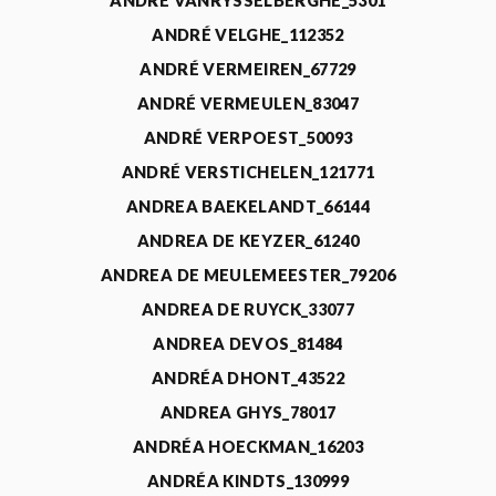
ANDRÉ VANRYSSELBERGHE_5301
ANDRÉ VELGHE_112352
ANDRÉ VERMEIREN_67729
ANDRÉ VERMEULEN_83047
ANDRÉ VERPOEST_50093
ANDRÉ VERSTICHELEN_121771
ANDREA BAEKELANDT_66144
ANDREA DE KEYZER_61240
ANDREA DE MEULEMEESTER_79206
ANDREA DE RUYCK_33077
ANDREA DEVOS_81484
ANDRÉA DHONT_43522
ANDREA GHYS_78017
ANDRÉA HOECKMAN_16203
ANDRÉA KINDTS_130999