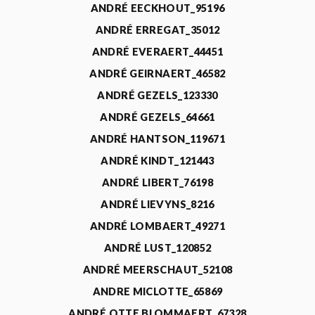
ANDRÉ EECKHOUT_95196
ANDRÉ ERREGAT_35012
ANDRÉ EVERAERT_44451
ANDRÉ GEIRNAERT_46582
ANDRÉ GEZELS_123330
ANDRÉ GEZELS_64661
ANDRÉ HANTSON_119671
ANDRÉ KINDT_121443
ANDRÉ LIBERT_76198
ANDRÉ LIEVYNS_8216
ANDRÉ LOMBAERT_49271
ANDRÉ LUST_120852
ANDRÉ MEERSCHAUT_52108
ANDRE MICLOTTE_65869
ANDRÉ OTTE BLOMMAERT_67328