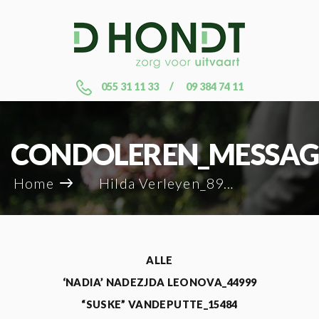
055 31 11 33
09 384 74 11
CONDOLEREN_MESSAG
Home
Hilda Verleyen_89916
ALLE
‘NADIA’ NADEZJDA LEONOVA_44999
“SUSKE” VANDEPUTTE_15484