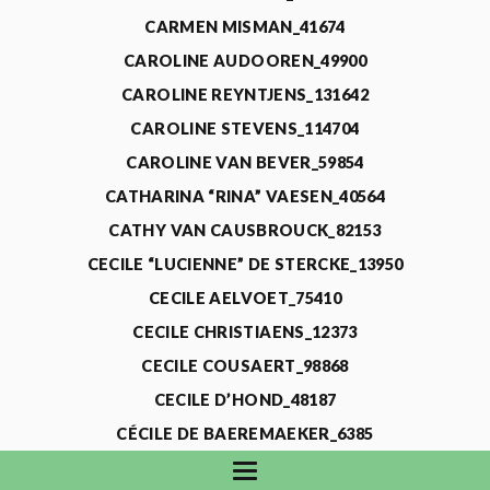
CARMEN MISMAN_41674
CAROLINE AUDOOREN_49900
CAROLINE REYNTJENS_131642
CAROLINE STEVENS_114704
CAROLINE VAN BEVER_59854
CATHARINA “RINA” VAESEN_40564
CATHY VAN CAUSBROUCK_82153
CECILE “LUCIENNE” DE STERCKE_13950
CECILE AELVOET_75410
CECILE CHRISTIAENS_12373
CECILE COUSAERT_98868
CECILE D’HOND_48187
CÉCILE DE BAEREMAEKER_6385
CECILE DE WAELE_4731