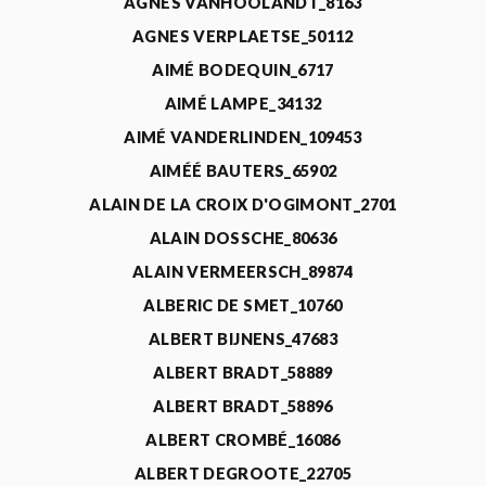
AGNÈS VANHOOLANDT_8163
AGNES VERPLAETSE_50112
AIMÉ BODEQUIN_6717
AIMÉ LAMPE_34132
AIMÉ VANDERLINDEN_109453
AIMÉÉ BAUTERS_65902
ALAIN DE LA CROIX D'OGIMONT_2701
ALAIN DOSSCHE_80636
ALAIN VERMEERSCH_89874
ALBERIC DE SMET_10760
ALBERT BIJNENS_47683
ALBERT BRADT_58889
ALBERT BRADT_58896
ALBERT CROMBÉ_16086
ALBERT DEGROOTE_22705