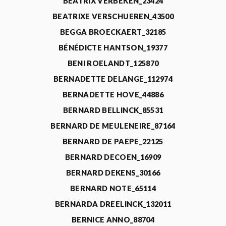
BEATRIX VERBEKEN_23424
BEATRIXE VERSCHUEREN_43500
BEGGA BROECKAERT_32185
BÉNÉDICTE HANTSON_19377
BENI ROELANDT_125870
BERNADETTE DELANGE_112974
BERNADETTE HOVE_44886
BERNARD BELLINCK_85531
BERNARD DE MEULENEIRE_87164
BERNARD DE PAEPE_22125
BERNARD DECOEN_16909
BERNARD DEKENS_30166
BERNARD NOTE_65114
BERNARDA DREELINCK_132011
BERNICE ANNO_88704