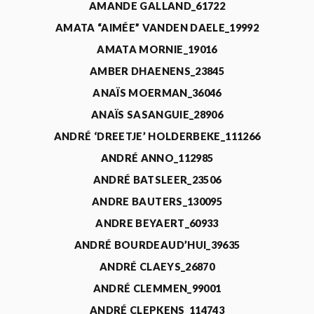
AMANDE GALLAND_61722
AMATA “AIMÉE” VANDEN DAELE_19992
AMATA MORNIE_19016
AMBER DHAENENS_23845
ANAÏS MOERMAN_36046
ANAÏS SASANGUIE_28906
ANDRÉ ‘DREETJE’ HOLDERBEKE_111266
ANDRÉ ANNO_112985
ANDRÉ BATSLEER_23506
ANDRE BAUTERS_130095
ANDRE BEYAERT_60933
ANDRÉ BOURDEAUD’HUI_39635
ANDRÉ CLAEYS_26870
ANDRÉ CLEMMEN_99001
ANDRÉ CLEPKENS_114743