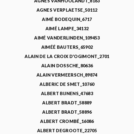
AGNÈS VANHOOLANDT_8163
AGNES VERPLAETSE_50112
AIMÉ BODEQUIN_6717
AIMÉ LAMPE_34132
AIMÉ VANDERLINDEN_109453
AIMÉÉ BAUTERS_65902
ALAIN DE LA CROIX D'OGIMONT_2701
ALAIN DOSSCHE_80636
ALAIN VERMEERSCH_89874
ALBERIC DE SMET_10760
ALBERT BIJNENS_47683
ALBERT BRADT_58889
ALBERT BRADT_58896
ALBERT CROMBÉ_16086
ALBERT DEGROOTE_22705