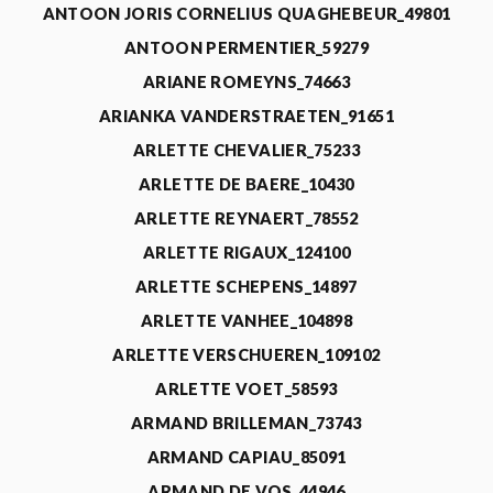
ANTOON JORIS CORNELIUS QUAGHEBEUR_49801
ANTOON PERMENTIER_59279
ARIANE ROMEYNS_74663
ARIANKA VANDERSTRAETEN_91651
ARLETTE CHEVALIER_75233
ARLETTE DE BAERE_10430
ARLETTE REYNAERT_78552
ARLETTE RIGAUX_124100
ARLETTE SCHEPENS_14897
ARLETTE VANHEE_104898
ARLETTE VERSCHUEREN_109102
ARLETTE VOET_58593
ARMAND BRILLEMAN_73743
ARMAND CAPIAU_85091
ARMAND DE VOS_44946