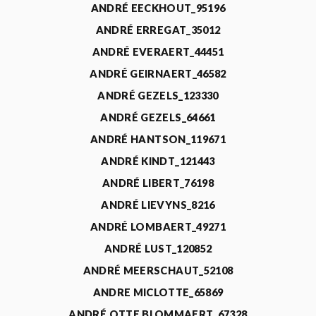
ANDRÉ EECKHOUT_95196
ANDRÉ ERREGAT_35012
ANDRÉ EVERAERT_44451
ANDRÉ GEIRNAERT_46582
ANDRÉ GEZELS_123330
ANDRÉ GEZELS_64661
ANDRÉ HANTSON_119671
ANDRÉ KINDT_121443
ANDRÉ LIBERT_76198
ANDRÉ LIEVYNS_8216
ANDRÉ LOMBAERT_49271
ANDRÉ LUST_120852
ANDRÉ MEERSCHAUT_52108
ANDRE MICLOTTE_65869
ANDRÉ OTTE BLOMMAERT_67328