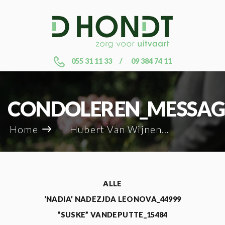
055 31 11 33
09 384 74 11
CONDOLEREN_MESSAG
Home
Hubert Van Wijnendaele_84444
ALLE
‘NADIA’ NADEZJDA LEONOVA_44999
“SUSKE” VANDEPUTTE_15484