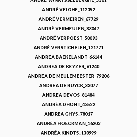
ANDRÉ VANRYSSELBERGHE_5301
ANDRÉ VELGHE_112352
ANDRÉ VERMEIREN_67729
ANDRÉ VERMEULEN_83047
ANDRÉ VERPOEST_50093
ANDRÉ VERSTICHELEN_121771
ANDREA BAEKELANDT_66144
ANDREA DE KEYZER_61240
ANDREA DE MEULEMEESTER_79206
ANDREA DE RUYCK_33077
ANDREA DEVOS_81484
ANDRÉA DHONT_43522
ANDREA GHYS_78017
ANDRÉA HOECKMAN_16203
ANDRÉA KINDTS_130999