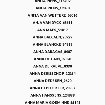
ANITA PIENS_115409
ANITA PIENS_19050
ANITA VAN WETTERE_68016
ANJA VAN DYCK_68611
ANN MAES_51017
ANNA BALCAEN_28929
ANNA BLANCKE_84813
ANNA DARAGAS_8487
ANNA DE GAIN_35828
ANNA DE RAEVE_8398
ANNA DEBISSCHOP_12154
ANNA DEDEKEN_9620
ANNA DEPOORTER_28557
ANNA HANSSENS_124899
ANNA MARIA GOEMINNE_55143