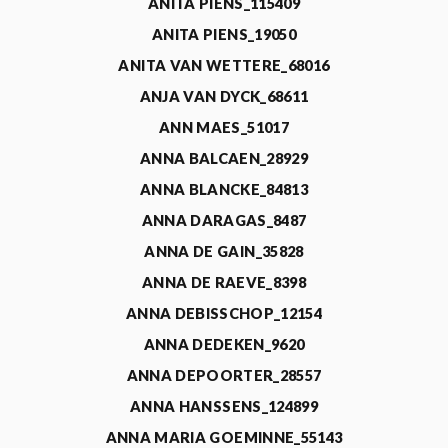
ANITA PIENS_115409
ANITA PIENS_19050
ANITA VAN WETTERE_68016
ANJA VAN DYCK_68611
ANN MAES_51017
ANNA BALCAEN_28929
ANNA BLANCKE_84813
ANNA DARAGAS_8487
ANNA DE GAIN_35828
ANNA DE RAEVE_8398
ANNA DEBISSCHOP_12154
ANNA DEDEKEN_9620
ANNA DEPOORTER_28557
ANNA HANSSENS_124899
ANNA MARIA GOEMINNE_55143