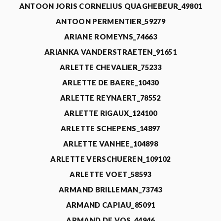
ANTOON JORIS CORNELIUS QUAGHEBEUR_49801
ANTOON PERMENTIER_59279
ARIANE ROMEYNS_74663
ARIANKA VANDERSTRAETEN_91651
ARLETTE CHEVALIER_75233
ARLETTE DE BAERE_10430
ARLETTE REYNAERT_78552
ARLETTE RIGAUX_124100
ARLETTE SCHEPENS_14897
ARLETTE VANHEE_104898
ARLETTE VERSCHUEREN_109102
ARLETTE VOET_58593
ARMAND BRILLEMAN_73743
ARMAND CAPIAU_85091
ARMAND DE VOS_44946