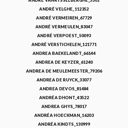
ANDRÉ VANRYSSELBERGHE_5301
ANDRÉ VELGHE_112352
ANDRÉ VERMEIREN_67729
ANDRÉ VERMEULEN_83047
ANDRÉ VERPOEST_50093
ANDRÉ VERSTICHELEN_121771
ANDREA BAEKELANDT_66144
ANDREA DE KEYZER_61240
ANDREA DE MEULEMEESTER_79206
ANDREA DE RUYCK_33077
ANDREA DEVOS_81484
ANDRÉA DHONT_43522
ANDREA GHYS_78017
ANDRÉA HOECKMAN_16203
ANDRÉA KINDTS_130999