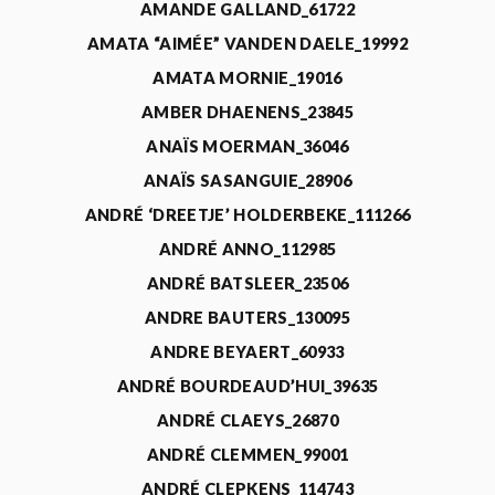
AMANDE GALLAND_61722
AMATA “AIMÉE” VANDEN DAELE_19992
AMATA MORNIE_19016
AMBER DHAENENS_23845
ANAÏS MOERMAN_36046
ANAÏS SASANGUIE_28906
ANDRÉ ‘DREETJE’ HOLDERBEKE_111266
ANDRÉ ANNO_112985
ANDRÉ BATSLEER_23506
ANDRE BAUTERS_130095
ANDRE BEYAERT_60933
ANDRÉ BOURDEAUD’HUI_39635
ANDRÉ CLAEYS_26870
ANDRÉ CLEMMEN_99001
ANDRÉ CLEPKENS_114743