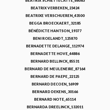
BEATRIX SCHIETTECATTE_68063
BEATRIX VERBEKEN_23424
BEATRIXE VERSCHUEREN_43500
BEGGA BROECKAERT_32185
BÉNÉDICTE HANTSON_19377
BENI ROELANDT_125870
BERNADETTE DELANGE_112974
BERNADETTE HOVE_44886
BERNARD BELLINCK_85531
BERNARD DE MEULENEIRE_87164
BERNARD DE PAEPE_22125
BERNARD DECOEN_16909
BERNARD DEKENS_30166
BERNARD NOTE_65114
BERNARDA DREELINCK_132011