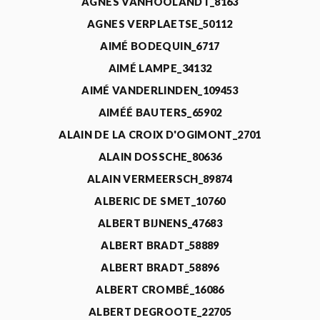
AGNÈS VANHOOLANDT_8163
AGNES VERPLAETSE_50112
AIMÉ BODEQUIN_6717
AIMÉ LAMPE_34132
AIMÉ VANDERLINDEN_109453
AIMÉÉ BAUTERS_65902
ALAIN DE LA CROIX D'OGIMONT_2701
ALAIN DOSSCHE_80636
ALAIN VERMEERSCH_89874
ALBERIC DE SMET_10760
ALBERT BIJNENS_47683
ALBERT BRADT_58889
ALBERT BRADT_58896
ALBERT CROMBÉ_16086
ALBERT DEGROOTE_22705