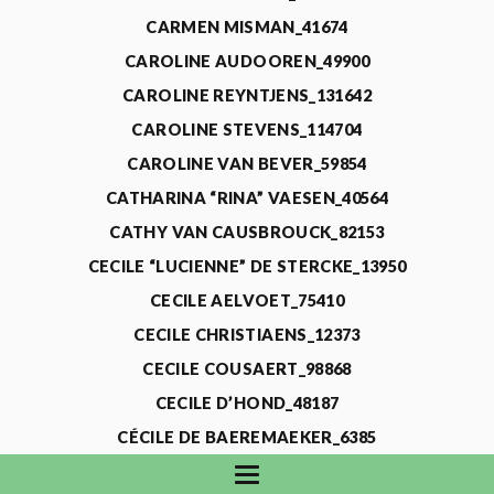
CARMEN MISMAN_41674
CAROLINE AUDOOREN_49900
CAROLINE REYNTJENS_131642
CAROLINE STEVENS_114704
CAROLINE VAN BEVER_59854
CATHARINA “RINA” VAESEN_40564
CATHY VAN CAUSBROUCK_82153
CECILE “LUCIENNE” DE STERCKE_13950
CECILE AELVOET_75410
CECILE CHRISTIAENS_12373
CECILE COUSAERT_98868
CECILE D’HOND_48187
CÉCILE DE BAEREMAEKER_6385
CECILE DE WAELE_4731