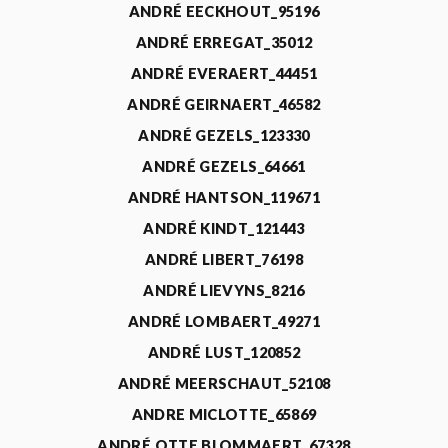
ANDRÉ EECKHOUT_95196
ANDRÉ ERREGAT_35012
ANDRÉ EVERAERT_44451
ANDRÉ GEIRNAERT_46582
ANDRÉ GEZELS_123330
ANDRÉ GEZELS_64661
ANDRÉ HANTSON_119671
ANDRÉ KINDT_121443
ANDRÉ LIBERT_76198
ANDRÉ LIEVYNS_8216
ANDRÉ LOMBAERT_49271
ANDRÉ LUST_120852
ANDRÉ MEERSCHAUT_52108
ANDRE MICLOTTE_65869
ANDRÉ OTTE BLOMMAERT_67328