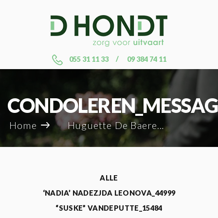
055 31 11 33
09 384 74 11
CONDOLEREN_MESSAG
Home
Huguette De Baere_121752
ALLE
‘NADIA’ NADEZJDA LEONOVA_44999
“SUSKE” VANDEPUTTE_15484