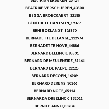
BEATRIX VERBEKEN_23424
BEATRIXE VERSCHUEREN_43500
BEGGA BROECKAERT_32185
BÉNÉDICTE HANTSON_19377
BENI ROELANDT_125870
BERNADETTE DELANGE_112974
BERNADETTE HOVE_44886
BERNARD BELLINCK_85531
BERNARD DE MEULENEIRE_87164
BERNARD DE PAEPE_22125
BERNARD DECOEN_16909
BERNARD DEKENS_30166
BERNARD NOTE_65114
BERNARDA DREELINCK_132011
BERNICE ANNO_88704