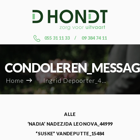
055 31 11 33
09 384 74 11
CONDOLEREN_MESSAG
Home
Ingrid Depoorter_41332
ALLE
‘NADIA’ NADEZJDA LEONOVA_44999
“SUSKE” VANDEPUTTE_15484