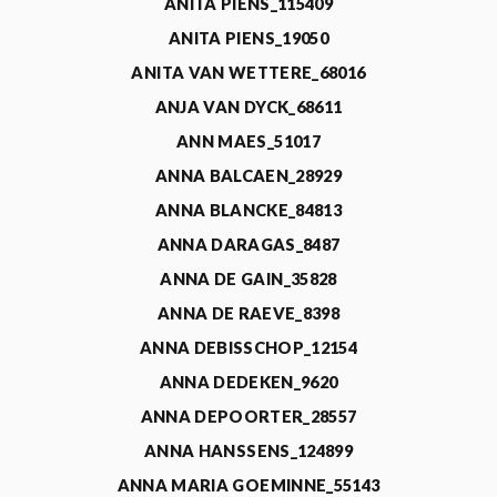
ANITA PIENS_115409
ANITA PIENS_19050
ANITA VAN WETTERE_68016
ANJA VAN DYCK_68611
ANN MAES_51017
ANNA BALCAEN_28929
ANNA BLANCKE_84813
ANNA DARAGAS_8487
ANNA DE GAIN_35828
ANNA DE RAEVE_8398
ANNA DEBISSCHOP_12154
ANNA DEDEKEN_9620
ANNA DEPOORTER_28557
ANNA HANSSENS_124899
ANNA MARIA GOEMINNE_55143