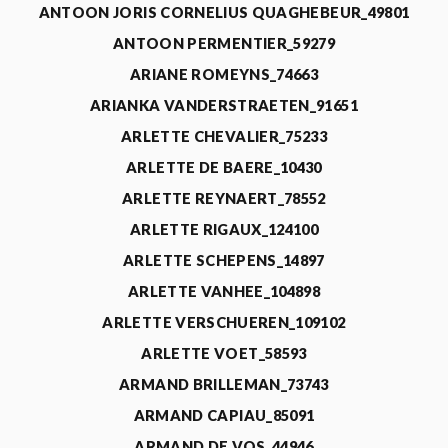
ANTOON JORIS CORNELIUS QUAGHEBEUR_49801
ANTOON PERMENTIER_59279
ARIANE ROMEYNS_74663
ARIANKA VANDERSTRAETEN_91651
ARLETTE CHEVALIER_75233
ARLETTE DE BAERE_10430
ARLETTE REYNAERT_78552
ARLETTE RIGAUX_124100
ARLETTE SCHEPENS_14897
ARLETTE VANHEE_104898
ARLETTE VERSCHUEREN_109102
ARLETTE VOET_58593
ARMAND BRILLEMAN_73743
ARMAND CAPIAU_85091
ARMAND DE VOS_44946