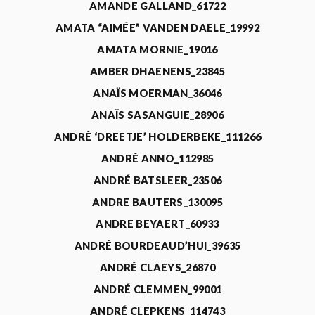
AMANDE GALLAND_61722
AMATA “AIMÉE” VANDEN DAELE_19992
AMATA MORNIE_19016
AMBER DHAENENS_23845
ANAÏS MOERMAN_36046
ANAÏS SASANGUIE_28906
ANDRÉ ‘DREETJE’ HOLDERBEKE_111266
ANDRÉ ANNO_112985
ANDRÉ BATSLEER_23506
ANDRE BAUTERS_130095
ANDRE BEYAERT_60933
ANDRÉ BOURDEAUD’HUI_39635
ANDRÉ CLAEYS_26870
ANDRÉ CLEMMEN_99001
ANDRÉ CLEPKENS_114743