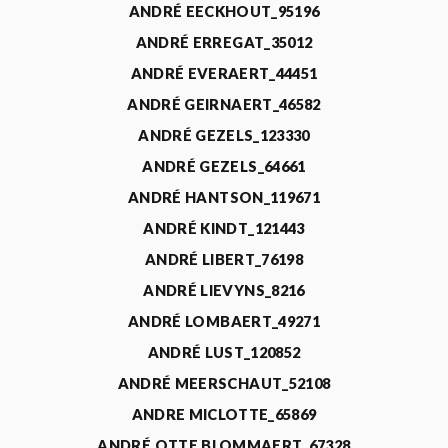
ANDRÉ EECKHOUT_95196
ANDRÉ ERREGAT_35012
ANDRÉ EVERAERT_44451
ANDRÉ GEIRNAERT_46582
ANDRÉ GEZELS_123330
ANDRÉ GEZELS_64661
ANDRÉ HANTSON_119671
ANDRÉ KINDT_121443
ANDRÉ LIBERT_76198
ANDRÉ LIEVYNS_8216
ANDRÉ LOMBAERT_49271
ANDRÉ LUST_120852
ANDRÉ MEERSCHAUT_52108
ANDRE MICLOTTE_65869
ANDRÉ OTTE BLOMMAERT_67328