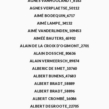
AGNÈS VANHOOLANDT_8163
AGNES VERPLAETSE_50112
AIMÉ BODEQUIN_6717
AIMÉ LAMPE_34132
AIMÉ VANDERLINDEN_109453
AIMÉÉ BAUTERS_65902
ALAIN DE LA CROIX D'OGIMONT_2701
ALAIN DOSSCHE_80636
ALAIN VERMEERSCH_89874
ALBERIC DE SMET_10760
ALBERT BIJNENS_47683
ALBERT BRADT_58889
ALBERT BRADT_58896
ALBERT CROMBÉ_16086
ALBERT DEGROOTE_22705