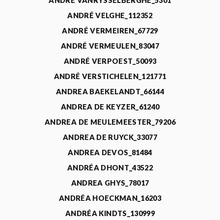
ANDRÉ VANRYSSELBERGHE_5301
ANDRÉ VELGHE_112352
ANDRÉ VERMEIREN_67729
ANDRÉ VERMEULEN_83047
ANDRÉ VERPOEST_50093
ANDRÉ VERSTICHELEN_121771
ANDREA BAEKELANDT_66144
ANDREA DE KEYZER_61240
ANDREA DE MEULEMEESTER_79206
ANDREA DE RUYCK_33077
ANDREA DEVOS_81484
ANDRÉA DHONT_43522
ANDREA GHYS_78017
ANDRÉA HOECKMAN_16203
ANDRÉA KINDTS_130999