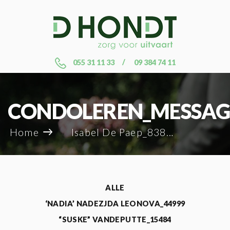
055 31 11 33
09 384 74 11
CONDOLEREN_MESSAG
Home
Isabel De Paep_83836
ALLE
‘NADIA’ NADEZJDA LEONOVA_44999
“SUSKE” VANDEPUTTE_15484