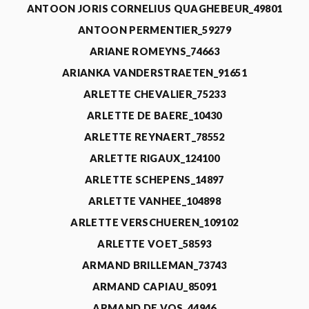
ANTOON JORIS CORNELIUS QUAGHEBEUR_49801
ANTOON PERMENTIER_59279
ARIANE ROMEYNS_74663
ARIANKA VANDERSTRAETEN_91651
ARLETTE CHEVALIER_75233
ARLETTE DE BAERE_10430
ARLETTE REYNAERT_78552
ARLETTE RIGAUX_124100
ARLETTE SCHEPENS_14897
ARLETTE VANHEE_104898
ARLETTE VERSCHUEREN_109102
ARLETTE VOET_58593
ARMAND BRILLEMAN_73743
ARMAND CAPIAU_85091
ARMAND DE VOS_44946