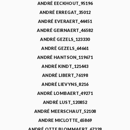
ANDRÉ EECKHOUT_95196
ANDRÉ ERREGAT_35012
ANDRÉ EVERAERT_44451
ANDRÉ GEIRNAERT_46582
ANDRÉ GEZELS_123330
ANDRÉ GEZELS_64661
ANDRÉ HANTSON_119671
ANDRÉ KINDT_121443
ANDRÉ LIBERT_76198
ANDRÉ LIEVYNS_8216
ANDRÉ LOMBAERT_49271
ANDRÉ LUST_120852
ANDRÉ MEERSCHAUT_52108
ANDRE MICLOTTE_65869
ANDRÉ OTTE BLOMMAERT_67328