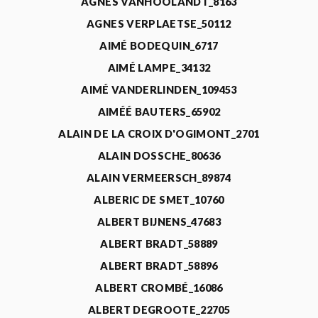
AGNÈS VANHOOLANDT_8163
AGNES VERPLAETSE_50112
AIMÉ BODEQUIN_6717
AIMÉ LAMPE_34132
AIMÉ VANDERLINDEN_109453
AIMÉÉ BAUTERS_65902
ALAIN DE LA CROIX D'OGIMONT_2701
ALAIN DOSSCHE_80636
ALAIN VERMEERSCH_89874
ALBERIC DE SMET_10760
ALBERT BIJNENS_47683
ALBERT BRADT_58889
ALBERT BRADT_58896
ALBERT CROMBÉ_16086
ALBERT DEGROOTE_22705