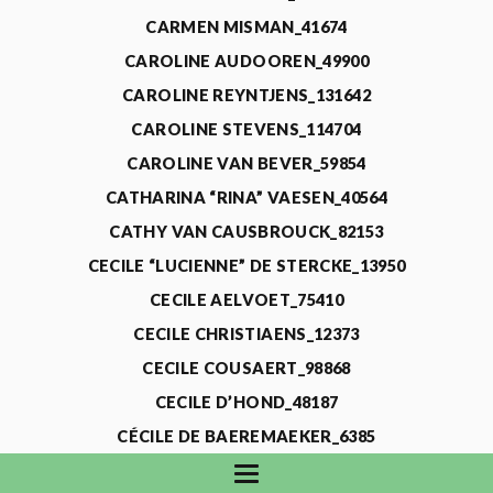
CARMEN MISMAN_41674
CAROLINE AUDOOREN_49900
CAROLINE REYNTJENS_131642
CAROLINE STEVENS_114704
CAROLINE VAN BEVER_59854
CATHARINA “RINA” VAESEN_40564
CATHY VAN CAUSBROUCK_82153
CECILE “LUCIENNE” DE STERCKE_13950
CECILE AELVOET_75410
CECILE CHRISTIAENS_12373
CECILE COUSAERT_98868
CECILE D’HOND_48187
CÉCILE DE BAEREMAEKER_6385
CECILE DE WAELE_4731