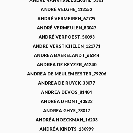
ANDRÉ VANRYSSELBERGHE_5301
ANDRÉ VELGHE_112352
ANDRÉ VERMEIREN_67729
ANDRÉ VERMEULEN_83047
ANDRÉ VERPOEST_50093
ANDRÉ VERSTICHELEN_121771
ANDREA BAEKELANDT_66144
ANDREA DE KEYZER_61240
ANDREA DE MEULEMEESTER_79206
ANDREA DE RUYCK_33077
ANDREA DEVOS_81484
ANDRÉA DHONT_43522
ANDREA GHYS_78017
ANDRÉA HOECKMAN_16203
ANDRÉA KINDTS_130999