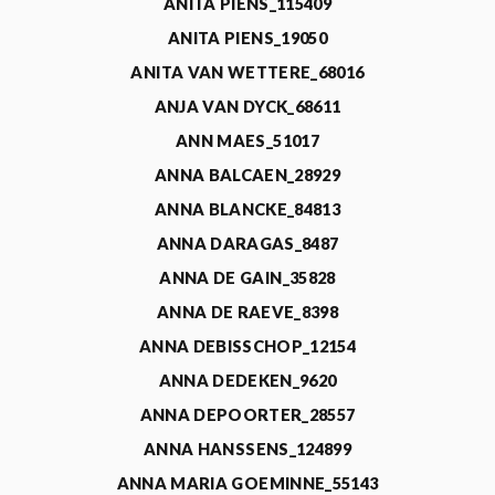
ANITA PIENS_115409
ANITA PIENS_19050
ANITA VAN WETTERE_68016
ANJA VAN DYCK_68611
ANN MAES_51017
ANNA BALCAEN_28929
ANNA BLANCKE_84813
ANNA DARAGAS_8487
ANNA DE GAIN_35828
ANNA DE RAEVE_8398
ANNA DEBISSCHOP_12154
ANNA DEDEKEN_9620
ANNA DEPOORTER_28557
ANNA HANSSENS_124899
ANNA MARIA GOEMINNE_55143