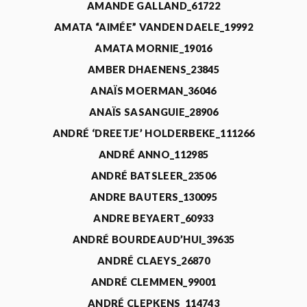
AMANDE GALLAND_61722
AMATA “AIMÉE” VANDEN DAELE_19992
AMATA MORNIE_19016
AMBER DHAENENS_23845
ANAÏS MOERMAN_36046
ANAÏS SASANGUIE_28906
ANDRÉ ‘DREETJE’ HOLDERBEKE_111266
ANDRÉ ANNO_112985
ANDRÉ BATSLEER_23506
ANDRE BAUTERS_130095
ANDRE BEYAERT_60933
ANDRÉ BOURDEAUD’HUI_39635
ANDRÉ CLAEYS_26870
ANDRÉ CLEMMEN_99001
ANDRÉ CLEPKENS_114743