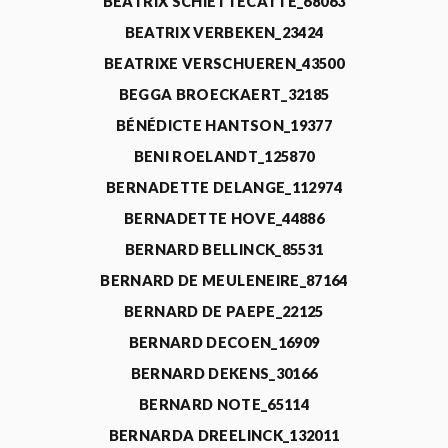
BEATRIX SCHIETTECATTE_68063
BEATRIX VERBEKEN_23424
BEATRIXE VERSCHUEREN_43500
BEGGA BROECKAERT_32185
BÉNÉDICTE HANTSON_19377
BENI ROELANDT_125870
BERNADETTE DELANGE_112974
BERNADETTE HOVE_44886
BERNARD BELLINCK_85531
BERNARD DE MEULENEIRE_87164
BERNARD DE PAEPE_22125
BERNARD DECOEN_16909
BERNARD DEKENS_30166
BERNARD NOTE_65114
BERNARDA DREELINCK_132011