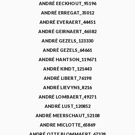
ANDRÉ EECKHOUT_95196
ANDRÉ ERREGAT_35012
ANDRÉ EVERAERT_44451
ANDRÉ GEIRNAERT_46582
ANDRÉ GEZELS_123330
ANDRÉ GEZELS_64661
ANDRÉ HANTSON_119671
ANDRÉ KINDT_121443
ANDRÉ LIBERT_76198
ANDRÉ LIEVYNS_8216
ANDRÉ LOMBAERT_49271
ANDRÉ LUST_120852
ANDRÉ MEERSCHAUT_52108
ANDRE MICLOTTE_65869
ANDRÉ OTTE BLOMMAERT_67328