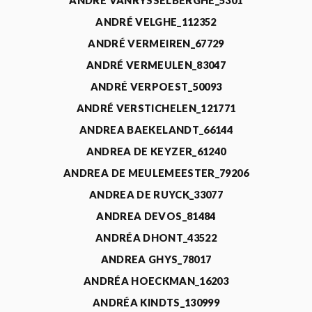
ANDRÉ VANRYSSELBERGHE_5301
ANDRÉ VELGHE_112352
ANDRÉ VERMEIREN_67729
ANDRÉ VERMEULEN_83047
ANDRÉ VERPOEST_50093
ANDRÉ VERSTICHELEN_121771
ANDREA BAEKELANDT_66144
ANDREA DE KEYZER_61240
ANDREA DE MEULEMEESTER_79206
ANDREA DE RUYCK_33077
ANDREA DEVOS_81484
ANDRÉA DHONT_43522
ANDREA GHYS_78017
ANDRÉA HOECKMAN_16203
ANDRÉA KINDTS_130999