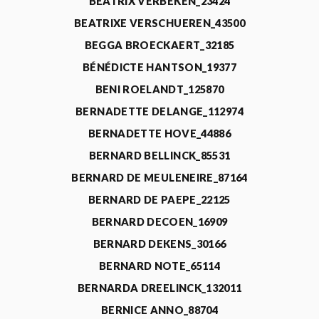
BEATRIX VERBEKEN_23424
BEATRIXE VERSCHUEREN_43500
BEGGA BROECKAERT_32185
BÉNÉDICTE HANTSON_19377
BENI ROELANDT_125870
BERNADETTE DELANGE_112974
BERNADETTE HOVE_44886
BERNARD BELLINCK_85531
BERNARD DE MEULENEIRE_87164
BERNARD DE PAEPE_22125
BERNARD DECOEN_16909
BERNARD DEKENS_30166
BERNARD NOTE_65114
BERNARDA DREELINCK_132011
BERNICE ANNO_88704