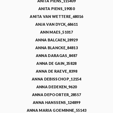
ANITA PIENS_115409
ANITA PIENS_19050
ANITA VAN WETTERE_68016
ANJA VAN DYCK_68611
ANN MAES_51017
ANNA BALCAEN_28929
ANNA BLANCKE_84813
ANNA DARAGAS_8487
ANNA DE GAIN_35828
ANNA DE RAEVE_8398
ANNA DEBISSCHOP_12154
ANNA DEDEKEN_9620
ANNA DEPOORTER_28557
ANNA HANSSENS_124899
ANNA MARIA GOEMINNE_55143