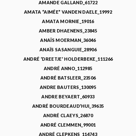
AMANDE GALLAND_61722
AMATA “AIMÉE” VANDEN DAELE_19992
AMATA MORNIE_19016
AMBER DHAENENS_23845
ANAÏS MOERMAN_36046
ANAÏS SASANGUIE_28906
ANDRÉ ‘DREETJE’ HOLDERBEKE_111266
ANDRÉ ANNO_112985
ANDRÉ BATSLEER_23506
ANDRE BAUTERS_130095
ANDRE BEYAERT_60933
ANDRÉ BOURDEAUD’HUI_39635
ANDRÉ CLAEYS_26870
ANDRÉ CLEMMEN_99001
ANDRÉ CLEPKENS_114743