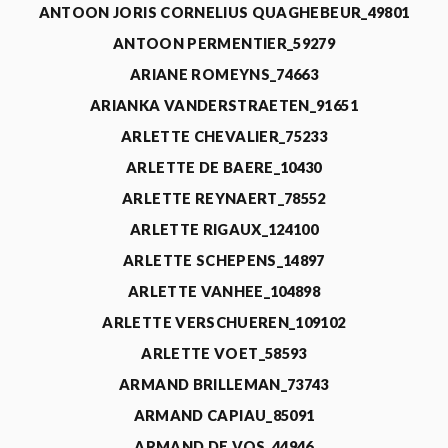
ANTOON JORIS CORNELIUS QUAGHEBEUR_49801
ANTOON PERMENTIER_59279
ARIANE ROMEYNS_74663
ARIANKA VANDERSTRAETEN_91651
ARLETTE CHEVALIER_75233
ARLETTE DE BAERE_10430
ARLETTE REYNAERT_78552
ARLETTE RIGAUX_124100
ARLETTE SCHEPENS_14897
ARLETTE VANHEE_104898
ARLETTE VERSCHUEREN_109102
ARLETTE VOET_58593
ARMAND BRILLEMAN_73743
ARMAND CAPIAU_85091
ARMAND DE VOS_44946