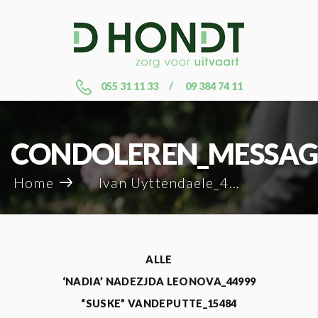
055 31 11 33
09 384 74 11
CONDOLEREN_MESSAG
Home
Ivan Uyttendaele_45007
ALLE
‘NADIA’ NADEZJDA LEONOVA_44999
“SUSKE” VANDEPUTTE_15484