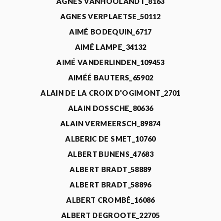
AGNÈS VANHOOLANDT_8163
AGNES VERPLAETSE_50112
AIMÉ BODEQUIN_6717
AIMÉ LAMPE_34132
AIMÉ VANDERLINDEN_109453
AIMÉÉ BAUTERS_65902
ALAIN DE LA CROIX D'OGIMONT_2701
ALAIN DOSSCHE_80636
ALAIN VERMEERSCH_89874
ALBERIC DE SMET_10760
ALBERT BIJNENS_47683
ALBERT BRADT_58889
ALBERT BRADT_58896
ALBERT CROMBÉ_16086
ALBERT DEGROOTE_22705