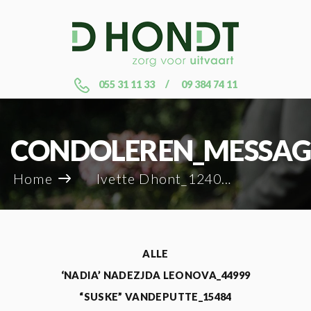
055 31 11 33
09 384 74 11
CONDOLEREN_MESSAG
Home
Ivette Dhont_124070
ALLE
‘NADIA’ NADEZJDA LEONOVA_44999
“SUSKE” VANDEPUTTE_15484