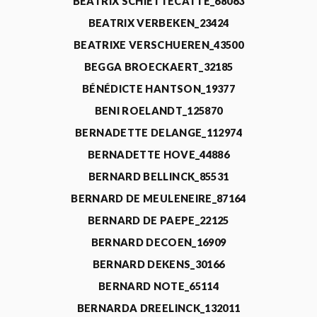
BEATRIX SCHIETTECATTE_68063
BEATRIX VERBEKEN_23424
BEATRIXE VERSCHUEREN_43500
BEGGA BROECKAERT_32185
BÉNÉDICTE HANTSON_19377
BENI ROELANDT_125870
BERNADETTE DELANGE_112974
BERNADETTE HOVE_44886
BERNARD BELLINCK_85531
BERNARD DE MEULENEIRE_87164
BERNARD DE PAEPE_22125
BERNARD DECOEN_16909
BERNARD DEKENS_30166
BERNARD NOTE_65114
BERNARDA DREELINCK_132011