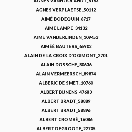
AGNÈS VANHOOLANDT_8163
AGNES VERPLAETSE_50112
AIMÉ BODEQUIN_6717
AIMÉ LAMPE_34132
AIMÉ VANDERLINDEN_109453
AIMÉÉ BAUTERS_65902
ALAIN DE LA CROIX D'OGIMONT_2701
ALAIN DOSSCHE_80636
ALAIN VERMEERSCH_89874
ALBERIC DE SMET_10760
ALBERT BIJNENS_47683
ALBERT BRADT_58889
ALBERT BRADT_58896
ALBERT CROMBÉ_16086
ALBERT DEGROOTE_22705