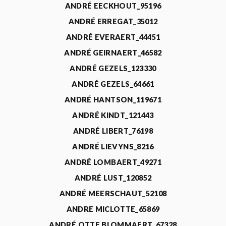
ANDRÉ EECKHOUT_95196
ANDRÉ ERREGAT_35012
ANDRÉ EVERAERT_44451
ANDRÉ GEIRNAERT_46582
ANDRÉ GEZELS_123330
ANDRÉ GEZELS_64661
ANDRÉ HANTSON_119671
ANDRÉ KINDT_121443
ANDRÉ LIBERT_76198
ANDRÉ LIEVYNS_8216
ANDRÉ LOMBAERT_49271
ANDRÉ LUST_120852
ANDRÉ MEERSCHAUT_52108
ANDRE MICLOTTE_65869
ANDRÉ OTTE BLOMMAERT_67328