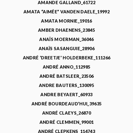
AMANDE GALLAND_61722
AMATA “AIMÉE” VANDEN DAELE_19992
AMATA MORNIE_19016
AMBER DHAENENS_23845
ANAÏS MOERMAN_36046
ANAÏS SASANGUIE_28906
ANDRÉ ‘DREETJE’ HOLDERBEKE_111266
ANDRÉ ANNO_112985
ANDRÉ BATSLEER_23506
ANDRE BAUTERS_130095
ANDRE BEYAERT_60933
ANDRÉ BOURDEAUD’HUI_39635
ANDRÉ CLAEYS_26870
ANDRÉ CLEMMEN_99001
ANDRÉ CLEPKENS_114743