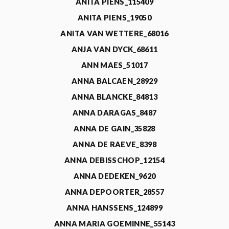
ANITA PIENS_115409
ANITA PIENS_19050
ANITA VAN WETTERE_68016
ANJA VAN DYCK_68611
ANN MAES_51017
ANNA BALCAEN_28929
ANNA BLANCKE_84813
ANNA DARAGAS_8487
ANNA DE GAIN_35828
ANNA DE RAEVE_8398
ANNA DEBISSCHOP_12154
ANNA DEDEKEN_9620
ANNA DEPOORTER_28557
ANNA HANSSENS_124899
ANNA MARIA GOEMINNE_55143