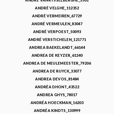
ANDRÉ VANRYSSELBERGHE_5301
ANDRÉ VELGHE_112352
ANDRÉ VERMEIREN_67729
ANDRÉ VERMEULEN_83047
ANDRÉ VERPOEST_50093
ANDRÉ VERSTICHELEN_121771
ANDREA BAEKELANDT_66144
ANDREA DE KEYZER_61240
ANDREA DE MEULEMEESTER_79206
ANDREA DE RUYCK_33077
ANDREA DEVOS_81484
ANDRÉA DHONT_43522
ANDREA GHYS_78017
ANDRÉA HOECKMAN_16203
ANDRÉA KINDTS_130999