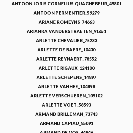
ANTOON JORIS CORNELIUS QUAGHEBEUR_49801
ANTOON PERMENTIER_59279
ARIANE ROMEYNS_74663
ARIANKA VANDERSTRAETEN_91651
ARLETTE CHEVALIER_75233
ARLETTE DE BAERE_10430
ARLETTE REYNAERT_78552
ARLETTE RIGAUX_124100
ARLETTE SCHEPENS_14897
ARLETTE VANHEE_104898
ARLETTE VERSCHUEREN_109102
ARLETTE VOET_58593
ARMAND BRILLEMAN_73743
ARMAND CAPIAU_85091
ARMAND DE VOS_44946