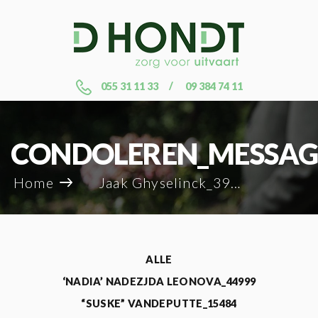
055 31 11 33
09 384 74 11
CONDOLEREN_MESSAG
Home
Jaak Ghyselinck_39745
ALLE
‘NADIA’ NADEZJDA LEONOVA_44999
“SUSKE” VANDEPUTTE_15484