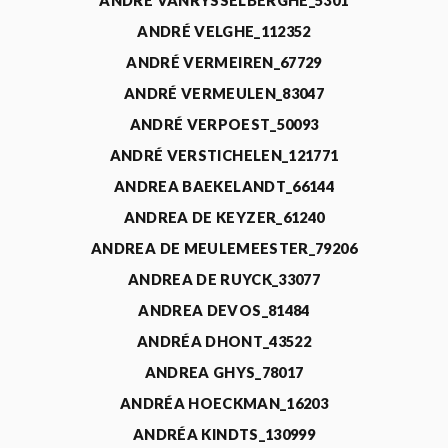
ANDRÉ VANRYSSELBERGHE_5301
ANDRÉ VELGHE_112352
ANDRÉ VERMEIREN_67729
ANDRÉ VERMEULEN_83047
ANDRÉ VERPOEST_50093
ANDRÉ VERSTICHELEN_121771
ANDREA BAEKELANDT_66144
ANDREA DE KEYZER_61240
ANDREA DE MEULEMEESTER_79206
ANDREA DE RUYCK_33077
ANDREA DEVOS_81484
ANDRÉA DHONT_43522
ANDREA GHYS_78017
ANDRÉA HOECKMAN_16203
ANDRÉA KINDTS_130999