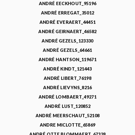
ANDRÉ EECKHOUT_95196
ANDRÉ ERREGAT_35012
ANDRÉ EVERAERT_44451
ANDRÉ GEIRNAERT_46582
ANDRÉ GEZELS_123330
ANDRÉ GEZELS_64661
ANDRÉ HANTSON_119671
ANDRÉ KINDT_121443
ANDRÉ LIBERT_76198
ANDRÉ LIEVYNS_8216
ANDRÉ LOMBAERT_49271
ANDRÉ LUST_120852
ANDRÉ MEERSCHAUT_52108
ANDRE MICLOTTE_65869
ANDRÉ OTTE BLOMMAERT_67328