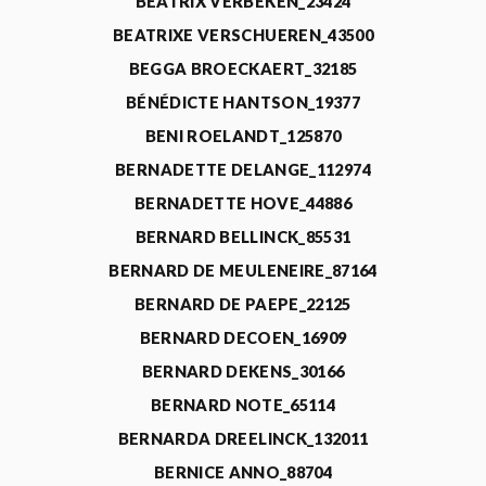
BEATRIX VERBEKEN_23424
BEATRIXE VERSCHUEREN_43500
BEGGA BROECKAERT_32185
BÉNÉDICTE HANTSON_19377
BENI ROELANDT_125870
BERNADETTE DELANGE_112974
BERNADETTE HOVE_44886
BERNARD BELLINCK_85531
BERNARD DE MEULENEIRE_87164
BERNARD DE PAEPE_22125
BERNARD DECOEN_16909
BERNARD DEKENS_30166
BERNARD NOTE_65114
BERNARDA DREELINCK_132011
BERNICE ANNO_88704