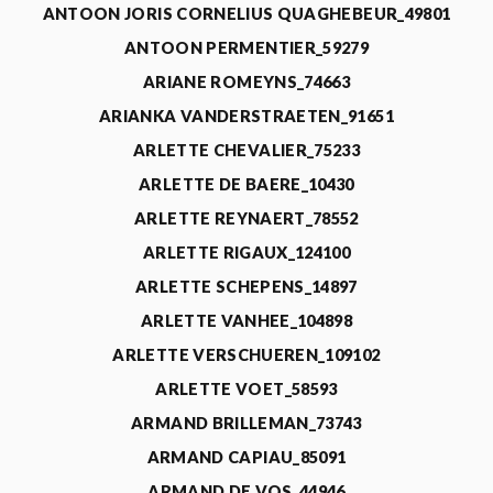
ANTOON JORIS CORNELIUS QUAGHEBEUR_49801
ANTOON PERMENTIER_59279
ARIANE ROMEYNS_74663
ARIANKA VANDERSTRAETEN_91651
ARLETTE CHEVALIER_75233
ARLETTE DE BAERE_10430
ARLETTE REYNAERT_78552
ARLETTE RIGAUX_124100
ARLETTE SCHEPENS_14897
ARLETTE VANHEE_104898
ARLETTE VERSCHUEREN_109102
ARLETTE VOET_58593
ARMAND BRILLEMAN_73743
ARMAND CAPIAU_85091
ARMAND DE VOS_44946