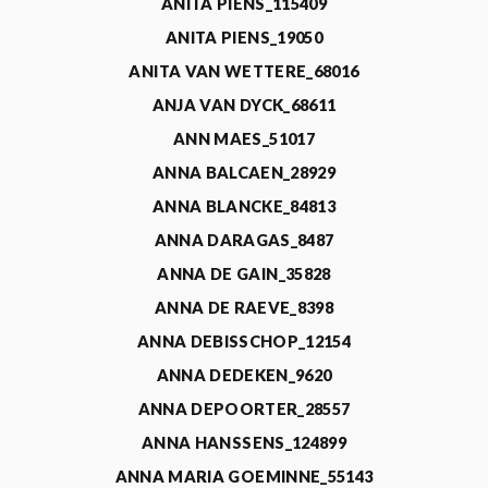
ANITA PIENS_115409
ANITA PIENS_19050
ANITA VAN WETTERE_68016
ANJA VAN DYCK_68611
ANN MAES_51017
ANNA BALCAEN_28929
ANNA BLANCKE_84813
ANNA DARAGAS_8487
ANNA DE GAIN_35828
ANNA DE RAEVE_8398
ANNA DEBISSCHOP_12154
ANNA DEDEKEN_9620
ANNA DEPOORTER_28557
ANNA HANSSENS_124899
ANNA MARIA GOEMINNE_55143