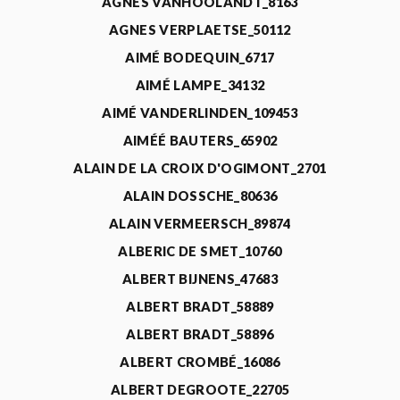
AGNÈS VANHOOLANDT_8163
AGNES VERPLAETSE_50112
AIMÉ BODEQUIN_6717
AIMÉ LAMPE_34132
AIMÉ VANDERLINDEN_109453
AIMÉÉ BAUTERS_65902
ALAIN DE LA CROIX D'OGIMONT_2701
ALAIN DOSSCHE_80636
ALAIN VERMEERSCH_89874
ALBERIC DE SMET_10760
ALBERT BIJNENS_47683
ALBERT BRADT_58889
ALBERT BRADT_58896
ALBERT CROMBÉ_16086
ALBERT DEGROOTE_22705