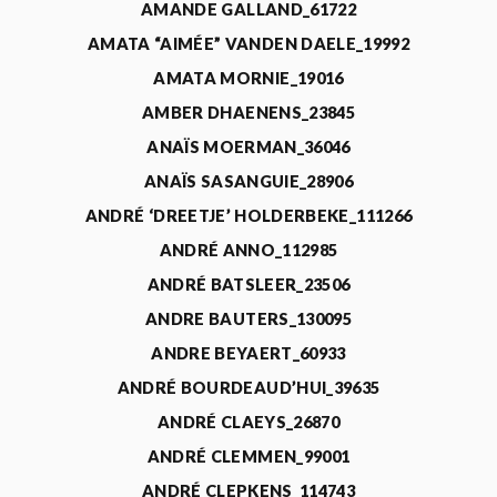
AMANDE GALLAND_61722
AMATA “AIMÉE” VANDEN DAELE_19992
AMATA MORNIE_19016
AMBER DHAENENS_23845
ANAÏS MOERMAN_36046
ANAÏS SASANGUIE_28906
ANDRÉ ‘DREETJE’ HOLDERBEKE_111266
ANDRÉ ANNO_112985
ANDRÉ BATSLEER_23506
ANDRE BAUTERS_130095
ANDRE BEYAERT_60933
ANDRÉ BOURDEAUD’HUI_39635
ANDRÉ CLAEYS_26870
ANDRÉ CLEMMEN_99001
ANDRÉ CLEPKENS_114743