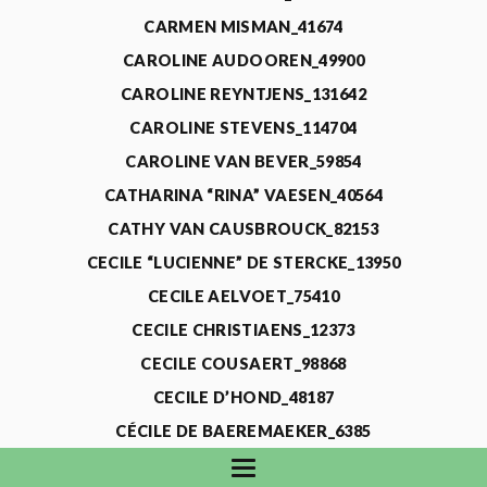
CARMEN MISMAN_41674
CAROLINE AUDOOREN_49900
CAROLINE REYNTJENS_131642
CAROLINE STEVENS_114704
CAROLINE VAN BEVER_59854
CATHARINA “RINA” VAESEN_40564
CATHY VAN CAUSBROUCK_82153
CECILE “LUCIENNE” DE STERCKE_13950
CECILE AELVOET_75410
CECILE CHRISTIAENS_12373
CECILE COUSAERT_98868
CECILE D’HOND_48187
CÉCILE DE BAEREMAEKER_6385
CECILE DE WAELE_4731