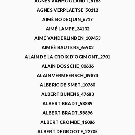
AGNÈS VANHOOLANDT_8163
AGNES VERPLAETSE_50112
AIMÉ BODEQUIN_6717
AIMÉ LAMPE_34132
AIMÉ VANDERLINDEN_109453
AIMÉÉ BAUTERS_65902
ALAIN DE LA CROIX D'OGIMONT_2701
ALAIN DOSSCHE_80636
ALAIN VERMEERSCH_89874
ALBERIC DE SMET_10760
ALBERT BIJNENS_47683
ALBERT BRADT_58889
ALBERT BRADT_58896
ALBERT CROMBÉ_16086
ALBERT DEGROOTE_22705