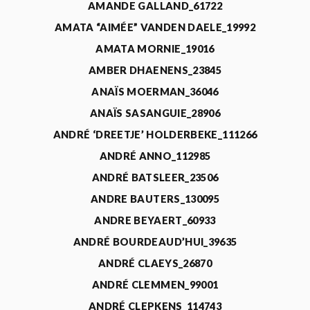
AMANDE GALLAND_61722
AMATA “AIMÉE” VANDEN DAELE_19992
AMATA MORNIE_19016
AMBER DHAENENS_23845
ANAÏS MOERMAN_36046
ANAÏS SASANGUIE_28906
ANDRÉ ‘DREETJE’ HOLDERBEKE_111266
ANDRÉ ANNO_112985
ANDRÉ BATSLEER_23506
ANDRE BAUTERS_130095
ANDRE BEYAERT_60933
ANDRÉ BOURDEAUD’HUI_39635
ANDRÉ CLAEYS_26870
ANDRÉ CLEMMEN_99001
ANDRÉ CLEPKENS_114743