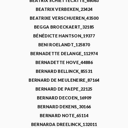
BEATRIX SCHIETTECATTE_68063
BEATRIX VERBEKEN_23424
BEATRIXE VERSCHUEREN_43500
BEGGA BROECKAERT_32185
BÉNÉDICTE HANTSON_19377
BENI ROELANDT_125870
BERNADETTE DELANGE_112974
BERNADETTE HOVE_44886
BERNARD BELLINCK_85531
BERNARD DE MEULENEIRE_87164
BERNARD DE PAEPE_22125
BERNARD DECOEN_16909
BERNARD DEKENS_30166
BERNARD NOTE_65114
BERNARDA DREELINCK_132011