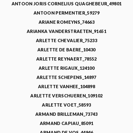
ANTOON JORIS CORNELIUS QUAGHEBEUR_49801
ANTOON PERMENTIER_59279
ARIANE ROMEYNS_74663
ARIANKA VANDERSTRAETEN_91651
ARLETTE CHEVALIER_75233
ARLETTE DE BAERE_10430
ARLETTE REYNAERT_78552
ARLETTE RIGAUX_124100
ARLETTE SCHEPENS_14897
ARLETTE VANHEE_104898
ARLETTE VERSCHUEREN_109102
ARLETTE VOET_58593
ARMAND BRILLEMAN_73743
ARMAND CAPIAU_85091
ARMAND DE VOS_44946