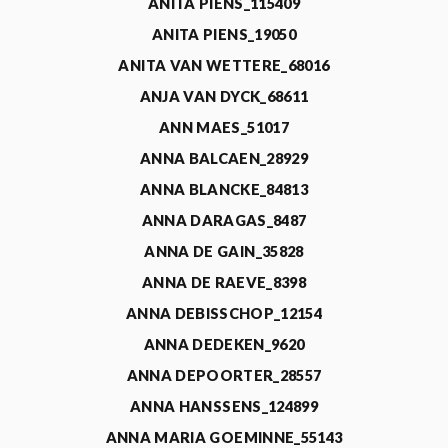
ANITA PIENS_115409
ANITA PIENS_19050
ANITA VAN WETTERE_68016
ANJA VAN DYCK_68611
ANN MAES_51017
ANNA BALCAEN_28929
ANNA BLANCKE_84813
ANNA DARAGAS_8487
ANNA DE GAIN_35828
ANNA DE RAEVE_8398
ANNA DEBISSCHOP_12154
ANNA DEDEKEN_9620
ANNA DEPOORTER_28557
ANNA HANSSENS_124899
ANNA MARIA GOEMINNE_55143