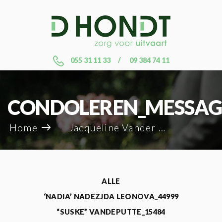
055 31 11 33
09 384 74 11
CONDOLEREN_MESSAG
Home
Jacqueline Vander Haeghen_123838
ALLE
‘NADIA’ NADEZJDA LEONOVA_44999
“SUSKE” VANDEPUTTE_15484