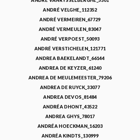
ANDRÉ VANRYSSELBERGHE_5301
ANDRÉ VELGHE_112352
ANDRÉ VERMEIREN_67729
ANDRÉ VERMEULEN_83047
ANDRÉ VERPOEST_50093
ANDRÉ VERSTICHELEN_121771
ANDREA BAEKELANDT_66144
ANDREA DE KEYZER_61240
ANDREA DE MEULEMEESTER_79206
ANDREA DE RUYCK_33077
ANDREA DEVOS_81484
ANDRÉA DHONT_43522
ANDREA GHYS_78017
ANDRÉA HOECKMAN_16203
ANDRÉA KINDTS_130999