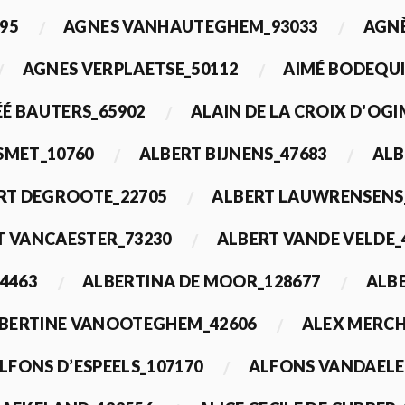
95
AGNES VANHAUTEGHEM_93033
AGN
AGNES VERPLAETSE_50112
AIMÉ BODEQUI
É BAUTERS_65902
ALAIN DE LA CROIX D'OG
 SMET_10760
ALBERT BIJNENS_47683
ALB
RT DEGROOTE_22705
ALBERT LAUWRENSENS
T VANCAESTER_73230
ALBERT VANDE VELDE_
4463
ALBERTINA DE MOOR_128677
ALBE
BERTINE VANOOTEGHEM_42606
ALEX MERCH
LFONS D’ESPEELS_107170
ALFONS VANDAELE