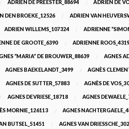
ADRIEN DE PREESTER_88694
ADRIEN DE V
N DEN BROEKE_12526
ADRIEN VAN HEUVERS
ADRIEN WILLEMS_107324
ADRIENNE “SIMO
ENNE DE GROOTE_6390
ADRIENNE ROOS_431
GNES “MARIA” DE BROUWER_88639
AGNES A
AGNES BAEKELANDT_3499
AGNÈS CLEMEN
AGNES DE SUTTER_57883
AGNÈS DE VOS_3
AGNES DEVRIESE_18718
AGNES DEWAELE_
ÈS MORNIE_126113
AGNES NACHTERGAELE_4
AN BUTSEL_51451
AGNES VAN DRIESSCHE_30