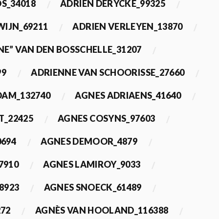
OS_34018
ADRIEN DERYCKE_99325
WIJN_69211
ADRIEN VERLEYEN_13870
NE” VAN DEN BOSSCHELLE_31207
99
ADRIENNE VAN SCHOORISSE_27660
DAM_132740
AGNES ADRIAENS_41640
T_22425
AGNES COSYNS_97603
0694
AGNES DEMOOR_4879
7910
AGNES LAMIROY_9033
8923
AGNES SNOECK_61489
272
AGNÈS VAN HOOLAND_116388