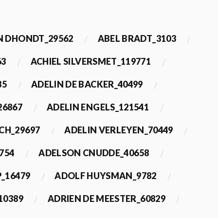
 DHONDT_29562
ABEL BRADT_3103
63
ACHIEL SILVERSMET_119771
35
ADELIN DE BACKER_40499
26867
ADELIN ENGELS_121541
CH_29697
ADELIN VERLEYEN_70449
754
ADELSON CNUDDE_40658
_16479
ADOLF HUYSMAN_9782
10389
ADRIEN DE MEESTER_60829