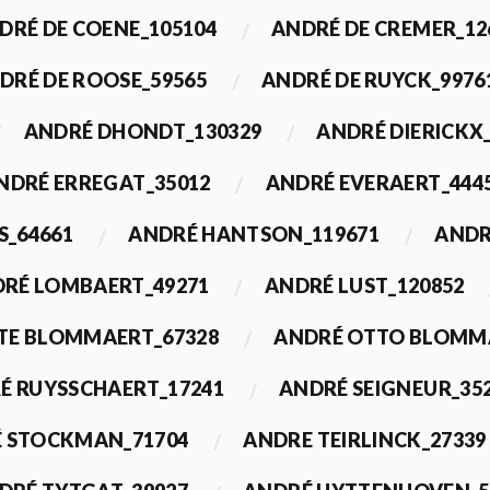
DRÉ DE COENE_105104
ANDRÉ DE CREMER_12
DRÉ DE ROOSE_59565
ANDRÉ DE RUYCK_9976
ANDRÉ DHONDT_130329
ANDRÉ DIERICKX
NDRÉ ERREGAT_35012
ANDRÉ EVERAERT_444
S_64661
ANDRÉ HANTSON_119671
ANDR
RÉ LOMBAERT_49271
ANDRÉ LUST_120852
TE BLOMMAERT_67328
ANDRÉ OTTO BLOMMA
É RUYSSCHAERT_17241
ANDRÉ SEIGNEUR_35
 STOCKMAN_71704
ANDRE TEIRLINCK_27339