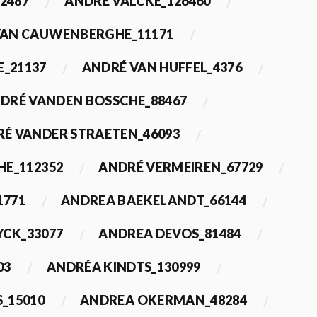
2487
ANDRÉ VALCKE_126460
VAN CAUWENBERGHE_11171
E_21137
ANDRÉ VAN HUFFEL_4376
DRÉ VANDEN BOSSCHE_88467
É VANDER STRAETEN_46093
HE_112352
ANDRÉ VERMEIREN_67729
1771
ANDREA BAEKELANDT_66144
YCK_33077
ANDREA DEVOS_81484
03
ANDRÉA KINDTS_130999
_15010
ANDREA OKERMAN_48284