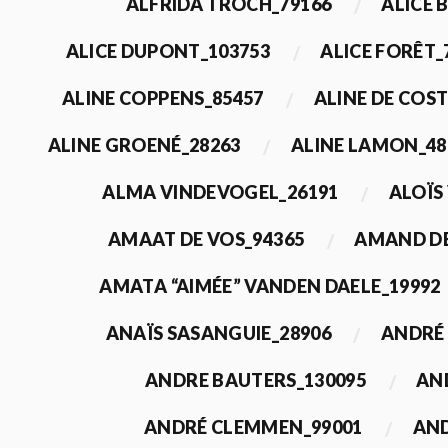
ALFRIDA TROCH_79166
ALICE 
ALICE DUPONT_103753
ALICE FORÊT_
ALINE COPPENS_85457
ALINE DE COST
ALINE GROENÉ_28263
ALINE LAMON_48
ALMA VINDEVOGEL_26191
ALOÏS
AMAAT DE VOS_94365
AMAND DE
AMATA “AIMÉE” VANDEN DAELE_19992
ANAÏS SASANGUIE_28906
ANDRÉ 
ANDRE BAUTERS_130095
AN
ANDRÉ CLEMMEN_99001
AND