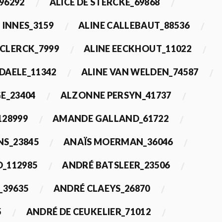
96292
ALICE DE STERCKE_69868
 INNES_3159
ALINE CALLEBAUT_88536
ECLERCK_7999
ALINE EECKHOUT_11022
 DAELE_11342
ALINE VAN WELDEN_74587
E_23404
ALZONNE PERSYN_41737
28999
AMANDE GALLAND_61722
S_23845
ANAÏS MOERMAN_36046
_112985
ANDRÉ BATSLEER_23506
_39635
ANDRÉ CLAEYS_26870
5
ANDRÉ DE CEUKELIER_71012