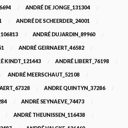
6694
ANDRÉ DE JONGE_131304
1
ANDRÉ DE SCHEERDER_24001
_106813
ANDRÉ DUJARDIN_89960
51
ANDRÉ GEIRNAERT_46582
É KINDT_121443
ANDRÉ LIBERT_76198
ANDRÉ MEERSCHAUT_52108
ERT_67328
ANDRE QUINTYN_37286
284
ANDRÉ SEYNAEVE_74473
ANDRÉ THEUNISSEN_116438