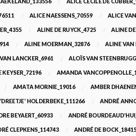
BAEKELAND_133556
ALICE CECILE DE CUBBER_
76511
ALICE NAESSENS_70559
ALICE VAN
ER_4355
ALINE DE RUYCK_4725
ALINE D
914
ALINE MOERMAN_32876
ALINE VAN
 VAN LANCKER_6961
ALOÏS VAN STEENBRUGG
 KEYSER_72196
AMANDA VANCOPPENOLLE_1
AMATA MORNIE_19016
AMBER DHAENEN
‘DREETJE’ HOLDERBEKE_111266
ANDRÉ ANNO
DRE BEYAERT_60933
ANDRÉ BOURDEAUD’HUI
RÉ CLEPKENS_114743
ANDRÉ DE BOCK_1841