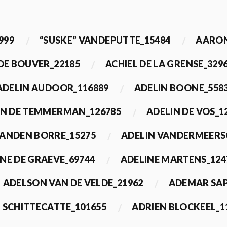
999
“SUSKE” VANDEPUTTE_15484
AARON
 DE BOUVER_22185
ACHIEL DE LA GRENSE_329
ADELIN AUDOOR_116889
ADELIN BOONE_558
IN DE TEMMERMAN_126785
ADELIN DE VOS_1
VANDEN BORRE_15275
ADELIN VANDERMEERS
NE DE GRAEVE_69744
ADELINE MARTENS_124
ADELSON VAN DE VELDE_21962
ADEMAR SAP
 SCHITTECATTE_101655
ADRIEN BLOCKEEL_1