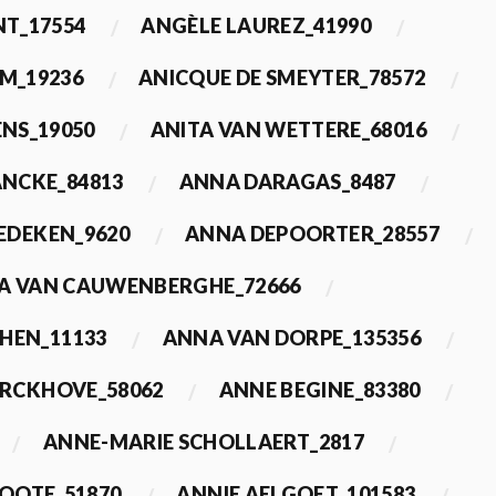
T_17554
ANGÈLE LAUREZ_41990
M_19236
ANICQUE DE SMEYTER_78572
ENS_19050
ANITA VAN WETTERE_68016
NCKE_84813
ANNA DARAGAS_8487
EDEKEN_9620
ANNA DEPOORTER_28557
A VAN CAUWENBERGHE_72666
HEN_11133
ANNA VAN DORPE_135356
ERCKHOVE_58062
ANNE BEGINE_83380
ANNE-MARIE SCHOLLAERT_2817
ROOTE_51870
ANNIE AELGOET_101583