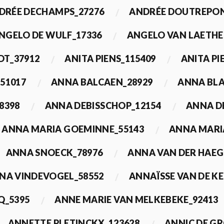
DRÉE DECHAMPS_27276
ANDRÉE DOUTREPON
NGELO DE WULF_17336
ANGELO VAN LAETHE
DT_37912
ANITA PIENS_115409
ANITA PI
51017
ANNA BALCAEN_28929
ANNA BLA
8398
ANNA DEBISSCHOP_12154
ANNA D
ANNA MARIA GOEMINNE_55143
ANNA MARI
ANNA SNOECK_78976
ANNA VAN DER HAEG
NA VINDEVOGEL_58552
ANNAÏSSE VAN DE K
Q_5395
ANNE MARIE VAN MELKEBEKE_92413
ANNETTE PLETINCKX_123628
ANNIC DE G