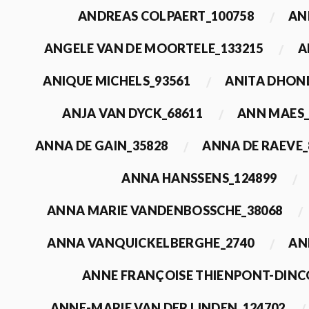
ANDREAS COLPAERT_100758
AN
ANGELE VAN DE MOORTELE_133215
A
ANIQUE MICHELS_93561
ANITA DHON
ANJA VAN DYCK_68611
ANN MAES_
ANNA DE GAIN_35828
ANNA DE RAEVE_
ANNA HANSSENS_124899
ANNA MARIE VANDENBOSSCHE_38068
ANNA VANQUICKELBERGHE_2740
AN
ANNE FRANÇOISE THIENPONT-DINC
ANNE-MARIE VAN DER LINDEN_124702