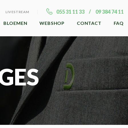
055 31 11 33
09 384 74 11
LIVESTREAM
BLOEMEN
WEBSHOP
CONTACT
FAQ
GES