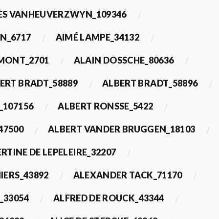
ÈS VANHEUVERZWYN_109346
N_6717
AIMÉ LAMPE_34132
IMONT_2701
ALAIN DOSSCHE_80636
ERT BRADT_58889
ALBERT BRADT_58896
_107156
ALBERT RONSSE_5422
47500
ALBERT VANDER BRUGGEN_18103
RTINE DE LEPELEIRE_32207
IERS_43892
ALEXANDER TACK_71170
_33054
ALFRED DE ROUCK_43344