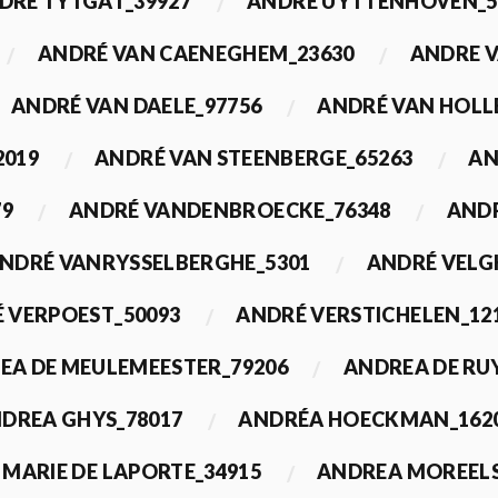
DRÉ TYTGAT_39927
ANDRÉ UYTTENHOVEN_5
ANDRÉ VAN CAENEGHEM_23630
ANDRE 
ANDRÉ VAN DAELE_97756
ANDRÉ VAN HOLL
2019
ANDRÉ VAN STEENBERGE_65263
AN
79
ANDRÉ VANDENBROECKE_76348
ANDR
NDRÉ VANRYSSELBERGHE_5301
ANDRÉ VELG
 VERPOEST_50093
ANDRÉ VERSTICHELEN_12
EA DE MEULEMEESTER_79206
ANDREA DE RU
DREA GHYS_78017
ANDRÉA HOECKMAN_162
MARIE DE LAPORTE_34915
ANDREA MOREELS