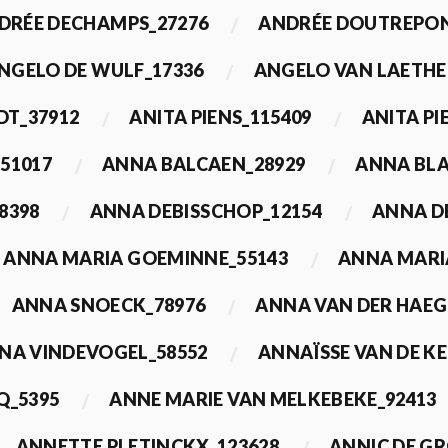
DRÉE DECHAMPS_27276
ANDRÉE DOUTREPON
NGELO DE WULF_17336
ANGELO VAN LAETHE
DT_37912
ANITA PIENS_115409
ANITA PI
51017
ANNA BALCAEN_28929
ANNA BLA
8398
ANNA DEBISSCHOP_12154
ANNA D
ANNA MARIA GOEMINNE_55143
ANNA MARI
ANNA SNOECK_78976
ANNA VAN DER HAEG
NA VINDEVOGEL_58552
ANNAÏSSE VAN DE K
Q_5395
ANNE MARIE VAN MELKEBEKE_92413
ANNETTE PLETINCKX_123628
ANNIC DE G