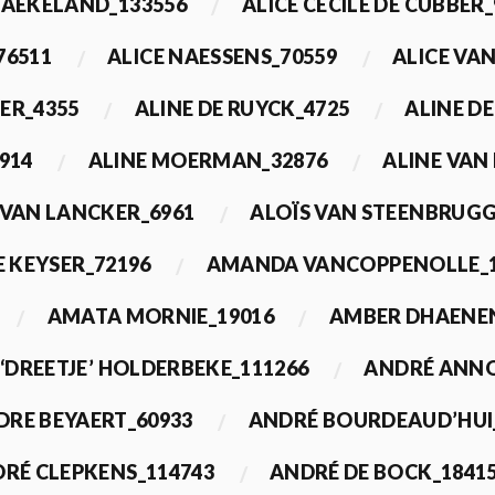
BAEKELAND_133556
ALICE CECILE DE CUBBER_
76511
ALICE NAESSENS_70559
ALICE VAN
ER_4355
ALINE DE RUYCK_4725
ALINE D
914
ALINE MOERMAN_32876
ALINE VAN
 VAN LANCKER_6961
ALOÏS VAN STEENBRUGG
 KEYSER_72196
AMANDA VANCOPPENOLLE_1
AMATA MORNIE_19016
AMBER DHAENEN
‘DREETJE’ HOLDERBEKE_111266
ANDRÉ ANNO
DRE BEYAERT_60933
ANDRÉ BOURDEAUD’HUI
RÉ CLEPKENS_114743
ANDRÉ DE BOCK_1841