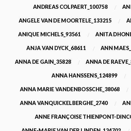
ANDREAS COLPAERT_100758
AN
ANGELE VAN DE MOORTELE_133215
A
ANIQUE MICHELS_93561
ANITA DHON
ANJA VAN DYCK_68611
ANN MAES_
ANNA DE GAIN_35828
ANNA DE RAEVE_
ANNA HANSSENS_124899
ANNA MARIE VANDENBOSSCHE_38068
ANNA VANQUICKELBERGHE_2740
AN
ANNE FRANÇOISE THIENPONT-DINC
ANNE-MARIE VAN DER LINDEN_124702