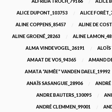
ALFRIDA TROCH_79166
ALICE 
ALICE DUPONT_103753
ALICE FORÊT_
ALINE COPPENS_85457
ALINE DE COST
ALINE GROENÉ_28263
ALINE LAMON_48
ALMA VINDEVOGEL_26191
ALOÏS
AMAAT DE VOS_94365
AMAND DE
AMATA “AIMÉE” VANDEN DAELE_19992
ANAÏS SASANGUIE_28906
ANDRÉ 
ANDRE BAUTERS_130095
AN
ANDRÉ CLEMMEN_99001
AND