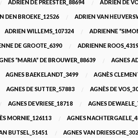
ADRIEN DE PREESTER_88694
ADRIEN DE V
N DEN BROEKE_12526
ADRIEN VAN HEUVERS
ADRIEN WILLEMS_107324
ADRIENNE “SIMO
ENNE DE GROOTE_6390
ADRIENNE ROOS_431
GNES “MARIA” DE BROUWER_88639
AGNES A
AGNES BAEKELANDT_3499
AGNÈS CLEMEN
AGNES DE SUTTER_57883
AGNÈS DE VOS_3
AGNES DEVRIESE_18718
AGNES DEWAELE_
ÈS MORNIE_126113
AGNES NACHTERGAELE_4
AN BUTSEL_51451
AGNES VAN DRIESSCHE_30