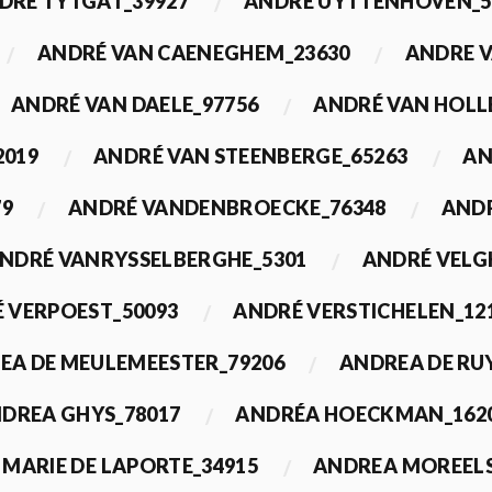
DRÉ TYTGAT_39927
ANDRÉ UYTTENHOVEN_5
ANDRÉ VAN CAENEGHEM_23630
ANDRE 
ANDRÉ VAN DAELE_97756
ANDRÉ VAN HOLL
2019
ANDRÉ VAN STEENBERGE_65263
AN
79
ANDRÉ VANDENBROECKE_76348
ANDR
NDRÉ VANRYSSELBERGHE_5301
ANDRÉ VELG
 VERPOEST_50093
ANDRÉ VERSTICHELEN_12
EA DE MEULEMEESTER_79206
ANDREA DE RU
DREA GHYS_78017
ANDRÉA HOECKMAN_162
MARIE DE LAPORTE_34915
ANDREA MOREELS