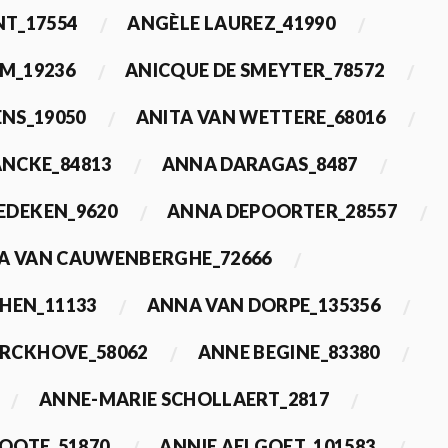
T_17554
ANGÈLE LAUREZ_41990
M_19236
ANICQUE DE SMEYTER_78572
ENS_19050
ANITA VAN WETTERE_68016
NCKE_84813
ANNA DARAGAS_8487
EDEKEN_9620
ANNA DEPOORTER_28557
A VAN CAUWENBERGHE_72666
HEN_11133
ANNA VAN DORPE_135356
ERCKHOVE_58062
ANNE BEGINE_83380
ANNE-MARIE SCHOLLAERT_2817
ROOTE_51870
ANNIE AELGOET_101583