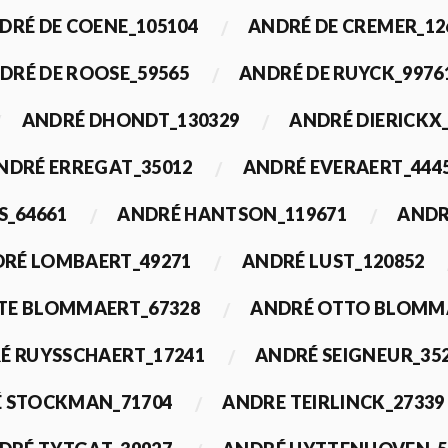
DRÉ DE COENE_105104
ANDRÉ DE CREMER_12
DRÉ DE ROOSE_59565
ANDRÉ DE RUYCK_9976
ANDRÉ DHONDT_130329
ANDRÉ DIERICKX
NDRÉ ERREGAT_35012
ANDRÉ EVERAERT_444
S_64661
ANDRÉ HANTSON_119671
ANDR
RÉ LOMBAERT_49271
ANDRÉ LUST_120852
TE BLOMMAERT_67328
ANDRÉ OTTO BLOMMA
É RUYSSCHAERT_17241
ANDRÉ SEIGNEUR_35
 STOCKMAN_71704
ANDRE TEIRLINCK_27339