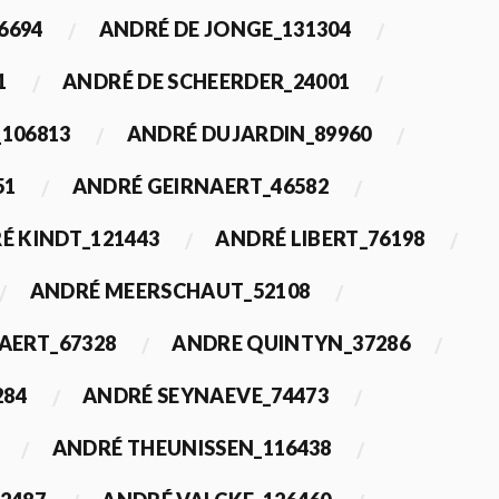
6694
ANDRÉ DE JONGE_131304
1
ANDRÉ DE SCHEERDER_24001
_106813
ANDRÉ DUJARDIN_89960
51
ANDRÉ GEIRNAERT_46582
É KINDT_121443
ANDRÉ LIBERT_76198
ANDRÉ MEERSCHAUT_52108
ERT_67328
ANDRE QUINTYN_37286
284
ANDRÉ SEYNAEVE_74473
ANDRÉ THEUNISSEN_116438