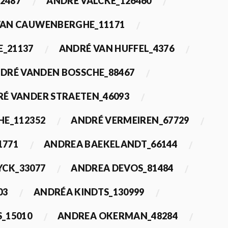
2487
ANDRÉ VALCKE_126460
VAN CAUWENBERGHE_11171
E_21137
ANDRÉ VAN HUFFEL_4376
DRÉ VANDEN BOSSCHE_88467
É VANDER STRAETEN_46093
HE_112352
ANDRÉ VERMEIREN_67729
1771
ANDREA BAEKELANDT_66144
YCK_33077
ANDREA DEVOS_81484
03
ANDRÉA KINDTS_130999
_15010
ANDREA OKERMAN_48284