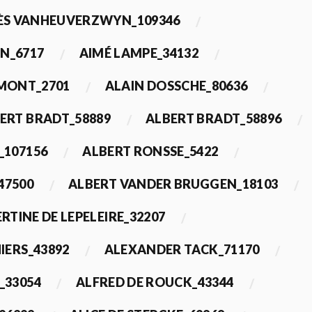
ÈS VANHEUVERZWYN_109346
N_6717
AIMÉ LAMPE_34132
IMONT_2701
ALAIN DOSSCHE_80636
ERT BRADT_58889
ALBERT BRADT_58896
_107156
ALBERT RONSSE_5422
47500
ALBERT VANDER BRUGGEN_18103
RTINE DE LEPELEIRE_32207
IERS_43892
ALEXANDER TACK_71170
_33054
ALFRED DE ROUCK_43344