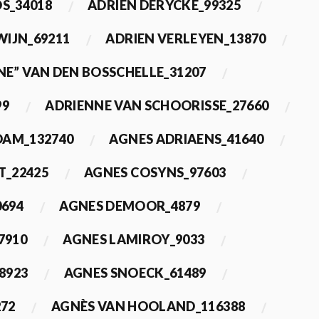
OS_34018
ADRIEN DERYCKE_99325
WIJN_69211
ADRIEN VERLEYEN_13870
NE” VAN DEN BOSSCHELLE_31207
99
ADRIENNE VAN SCHOORISSE_27660
DAM_132740
AGNES ADRIAENS_41640
T_22425
AGNES COSYNS_97603
0694
AGNES DEMOOR_4879
7910
AGNES LAMIROY_9033
8923
AGNES SNOECK_61489
272
AGNÈS VAN HOOLAND_116388