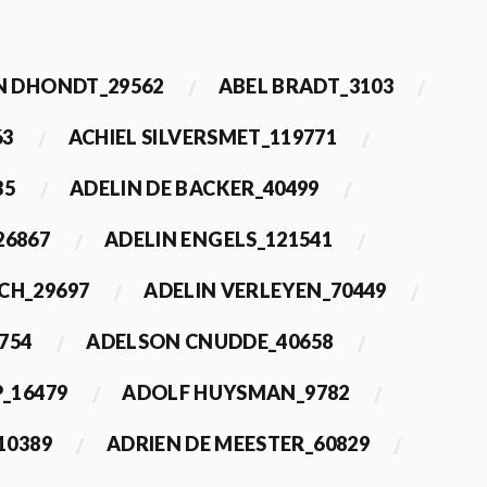
 DHONDT_29562
ABEL BRADT_3103
63
ACHIEL SILVERSMET_119771
35
ADELIN DE BACKER_40499
26867
ADELIN ENGELS_121541
CH_29697
ADELIN VERLEYEN_70449
754
ADELSON CNUDDE_40658
_16479
ADOLF HUYSMAN_9782
10389
ADRIEN DE MEESTER_60829