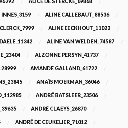
96292
ALICE DE STERCKE_69868
 INNES_3159
ALINE CALLEBAUT_88536
ECLERCK_7999
ALINE EECKHOUT_11022
 DAELE_11342
ALINE VAN WELDEN_74587
E_23404
ALZONNE PERSYN_41737
28999
AMANDE GALLAND_61722
S_23845
ANAÏS MOERMAN_36046
_112985
ANDRÉ BATSLEER_23506
_39635
ANDRÉ CLAEYS_26870
5
ANDRÉ DE CEUKELIER_71012