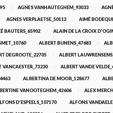
95
AGNES VANHAUTEGHEM_93033
AGN
AGNES VERPLAETSE_50112
AIMÉ BODEQUI
É BAUTERS_65902
ALAIN DE LA CROIX D'OG
 SMET_10760
ALBERT BIJNENS_47683
ALB
RT DEGROOTE_22705
ALBERT LAUWRENSENS
T VANCAESTER_73230
ALBERT VANDE VELDE_
4463
ALBERTINA DE MOOR_128677
ALBE
BERTINE VANOOTEGHEM_42606
ALEX MERCH
LFONS D’ESPEELS_107170
ALFONS VANDAELE