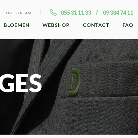
055 31 11 33
09 384 74 11
LIVESTREAM
BLOEMEN
WEBSHOP
CONTACT
FAQ
GES