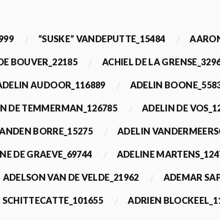
999
“SUSKE” VANDEPUTTE_15484
AARON
 DE BOUVER_22185
ACHIEL DE LA GRENSE_329
ADELIN AUDOOR_116889
ADELIN BOONE_558
IN DE TEMMERMAN_126785
ADELIN DE VOS_1
VANDEN BORRE_15275
ADELIN VANDERMEERS
NE DE GRAEVE_69744
ADELINE MARTENS_124
ADELSON VAN DE VELDE_21962
ADEMAR SAP
 SCHITTECATTE_101655
ADRIEN BLOCKEEL_1