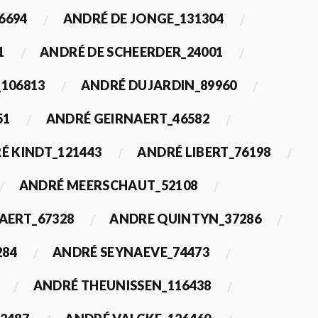
6694
ANDRÉ DE JONGE_131304
1
ANDRÉ DE SCHEERDER_24001
_106813
ANDRÉ DUJARDIN_89960
51
ANDRÉ GEIRNAERT_46582
É KINDT_121443
ANDRÉ LIBERT_76198
ANDRÉ MEERSCHAUT_52108
ERT_67328
ANDRE QUINTYN_37286
284
ANDRÉ SEYNAEVE_74473
ANDRÉ THEUNISSEN_116438