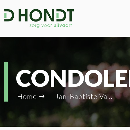
CONDOLE
Home
Jan-Baptiste Van Driessche_94652