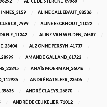
96292
ALICE DE STERCKE_69868
 INNES_3159
ALINE CALLEBAUT_88536
ECLERCK_7999
ALINE EECKHOUT_11022
 DAELE_11342
ALINE VAN WELDEN_74587
E_23404
ALZONNE PERSYN_41737
28999
AMANDE GALLAND_61722
S_23845
ANAÏS MOERMAN_36046
_112985
ANDRÉ BATSLEER_23506
_39635
ANDRÉ CLAEYS_26870
5
ANDRÉ DE CEUKELIER_71012