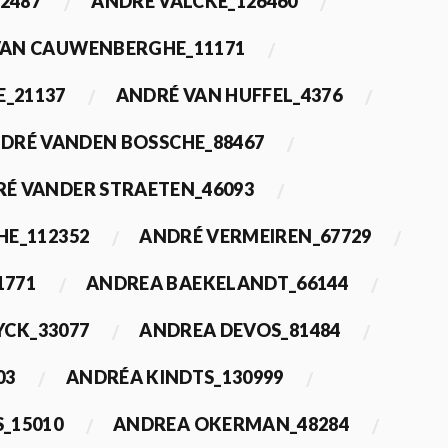
2487
ANDRÉ VALCKE_126460
VAN CAUWENBERGHE_11171
E_21137
ANDRÉ VAN HUFFEL_4376
DRÉ VANDEN BOSSCHE_88467
É VANDER STRAETEN_46093
HE_112352
ANDRÉ VERMEIREN_67729
1771
ANDREA BAEKELANDT_66144
YCK_33077
ANDREA DEVOS_81484
03
ANDRÉA KINDTS_130999
_15010
ANDREA OKERMAN_48284