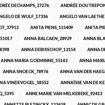
DRÉE DECHAMPS_27276
ANDRÉE DOUTREPON
NGELO DE WULF_17336
ANGELO VAN LAETHE
DT_37912
ANITA PIENS_115409
ANITA PI
51017
ANNA BALCAEN_28929
ANNA BLA
8398
ANNA DEBISSCHOP_12154
ANNA D
ANNA MARIA GOEMINNE_55143
ANNA MARI
ANNA SNOECK_78976
ANNA VAN DER HAEG
NA VINDEVOGEL_58552
ANNAÏSSE VAN DE K
Q_5395
ANNE MARIE VAN MELKEBEKE_92413
ANNETTE PLETINCKX_123628
ANNIC DE G