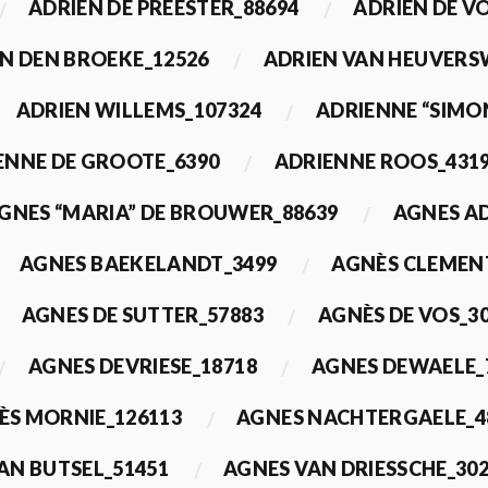
ADRIEN DE PREESTER_88694
ADRIEN DE V
N DEN BROEKE_12526
ADRIEN VAN HEUVERS
ADRIEN WILLEMS_107324
ADRIENNE “SIMO
ENNE DE GROOTE_6390
ADRIENNE ROOS_431
GNES “MARIA” DE BROUWER_88639
AGNES A
AGNES BAEKELANDT_3499
AGNÈS CLEMEN
AGNES DE SUTTER_57883
AGNÈS DE VOS_3
AGNES DEVRIESE_18718
AGNES DEWAELE_
ÈS MORNIE_126113
AGNES NACHTERGAELE_4
AN BUTSEL_51451
AGNES VAN DRIESSCHE_30