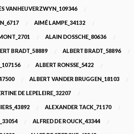
ÈS VANHEUVERZWYN_109346
N_6717
AIMÉ LAMPE_34132
IMONT_2701
ALAIN DOSSCHE_80636
ERT BRADT_58889
ALBERT BRADT_58896
_107156
ALBERT RONSSE_5422
47500
ALBERT VANDER BRUGGEN_18103
RTINE DE LEPELEIRE_32207
IERS_43892
ALEXANDER TACK_71170
_33054
ALFRED DE ROUCK_43344