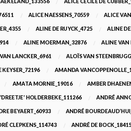
BAEKELAND_133556
ALICE CECILE DE CUBBER_
76511
ALICE NAESSENS_70559
ALICE VAN
ER_4355
ALINE DE RUYCK_4725
ALINE D
914
ALINE MOERMAN_32876
ALINE VAN
 VAN LANCKER_6961
ALOÏS VAN STEENBRUGG
 KEYSER_72196
AMANDA VANCOPPENOLLE_1
AMATA MORNIE_19016
AMBER DHAENEN
‘DREETJE’ HOLDERBEKE_111266
ANDRÉ ANNO
DRE BEYAERT_60933
ANDRÉ BOURDEAUD’HUI
RÉ CLEPKENS_114743
ANDRÉ DE BOCK_1841