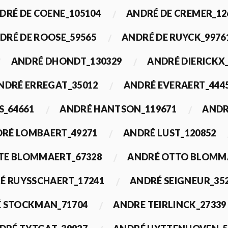
DRÉ DE COENE_105104
ANDRÉ DE CREMER_12
DRÉ DE ROOSE_59565
ANDRÉ DE RUYCK_9976
ANDRÉ DHONDT_130329
ANDRÉ DIERICKX
NDRÉ ERREGAT_35012
ANDRÉ EVERAERT_444
S_64661
ANDRÉ HANTSON_119671
ANDR
RÉ LOMBAERT_49271
ANDRÉ LUST_120852
TE BLOMMAERT_67328
ANDRÉ OTTO BLOMMA
É RUYSSCHAERT_17241
ANDRÉ SEIGNEUR_35
 STOCKMAN_71704
ANDRE TEIRLINCK_27339