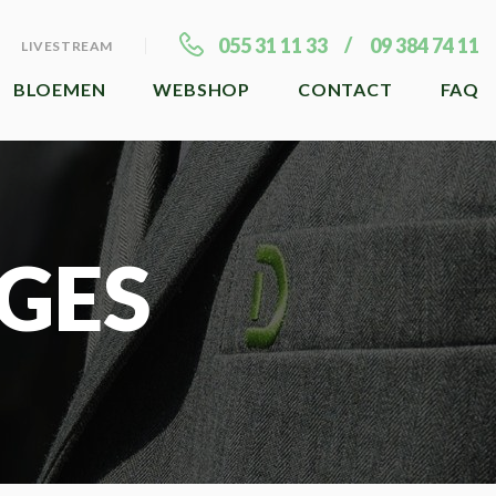
055 31 11 33
09 384 74 11
LIVESTREAM
BLOEMEN
WEBSHOP
CONTACT
FAQ
GES