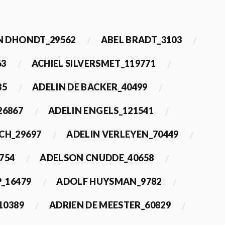
 DHONDT_29562
ABEL BRADT_3103
63
ACHIEL SILVERSMET_119771
35
ADELIN DE BACKER_40499
26867
ADELIN ENGELS_121541
CH_29697
ADELIN VERLEYEN_70449
754
ADELSON CNUDDE_40658
_16479
ADOLF HUYSMAN_9782
10389
ADRIEN DE MEESTER_60829