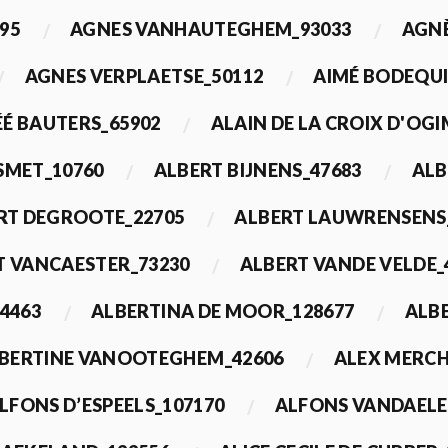
95
AGNES VANHAUTEGHEM_93033
AGN
AGNES VERPLAETSE_50112
AIMÉ BODEQUI
É BAUTERS_65902
ALAIN DE LA CROIX D'OG
 SMET_10760
ALBERT BIJNENS_47683
ALB
RT DEGROOTE_22705
ALBERT LAUWRENSENS
T VANCAESTER_73230
ALBERT VANDE VELDE_
4463
ALBERTINA DE MOOR_128677
ALBE
BERTINE VANOOTEGHEM_42606
ALEX MERCH
LFONS D’ESPEELS_107170
ALFONS VANDAELE