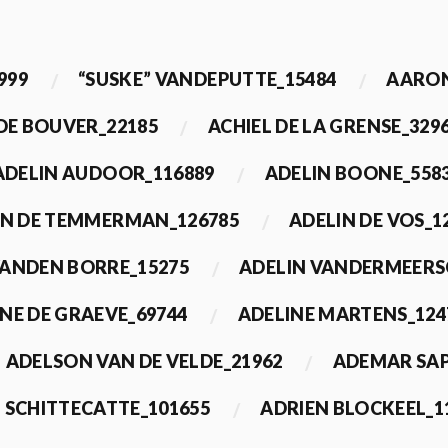
999
“SUSKE” VANDEPUTTE_15484
AARON
 DE BOUVER_22185
ACHIEL DE LA GRENSE_329
ADELIN AUDOOR_116889
ADELIN BOONE_558
IN DE TEMMERMAN_126785
ADELIN DE VOS_1
VANDEN BORRE_15275
ADELIN VANDERMEERS
NE DE GRAEVE_69744
ADELINE MARTENS_124
ADELSON VAN DE VELDE_21962
ADEMAR SAP
 SCHITTECATTE_101655
ADRIEN BLOCKEEL_1