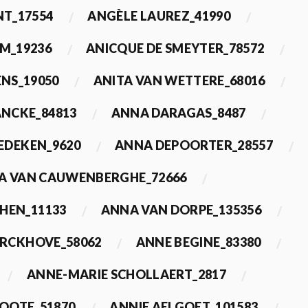
T_17554
ANGÈLE LAUREZ_41990
M_19236
ANICQUE DE SMEYTER_78572
ENS_19050
ANITA VAN WETTERE_68016
NCKE_84813
ANNA DARAGAS_8487
EDEKEN_9620
ANNA DEPOORTER_28557
A VAN CAUWENBERGHE_72666
HEN_11133
ANNA VAN DORPE_135356
ERCKHOVE_58062
ANNE BEGINE_83380
ANNE-MARIE SCHOLLAERT_2817
ROOTE_51870
ANNIE AELGOET_101583