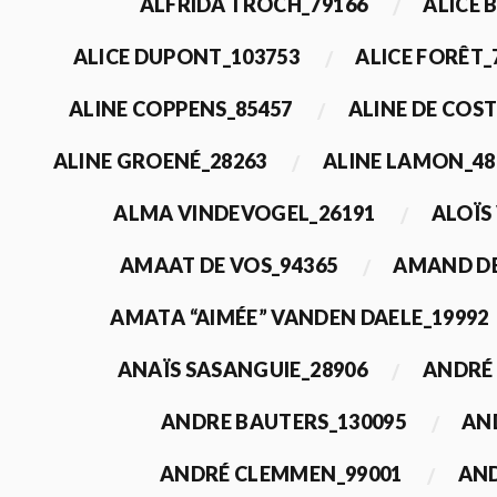
ALFRIDA TROCH_79166
ALICE 
ALICE DUPONT_103753
ALICE FORÊT_
ALINE COPPENS_85457
ALINE DE COST
ALINE GROENÉ_28263
ALINE LAMON_48
ALMA VINDEVOGEL_26191
ALOÏS
AMAAT DE VOS_94365
AMAND DE
AMATA “AIMÉE” VANDEN DAELE_19992
ANAÏS SASANGUIE_28906
ANDRÉ 
ANDRE BAUTERS_130095
AN
ANDRÉ CLEMMEN_99001
AND