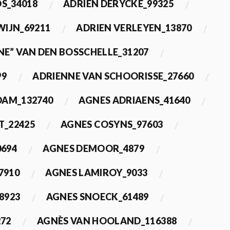
OS_34018
ADRIEN DERYCKE_99325
WIJN_69211
ADRIEN VERLEYEN_13870
NE” VAN DEN BOSSCHELLE_31207
99
ADRIENNE VAN SCHOORISSE_27660
DAM_132740
AGNES ADRIAENS_41640
T_22425
AGNES COSYNS_97603
0694
AGNES DEMOOR_4879
7910
AGNES LAMIROY_9033
8923
AGNES SNOECK_61489
272
AGNÈS VAN HOOLAND_116388