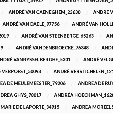
DRÉ TYTGAT_39927
ANDRÉ UYTTENHOVEN_5
ANDRÉ VAN CAENEGHEM_23630
ANDRE 
ANDRÉ VAN DAELE_97756
ANDRÉ VAN HOLL
2019
ANDRÉ VAN STEENBERGE_65263
AN
79
ANDRÉ VANDENBROECKE_76348
ANDR
NDRÉ VANRYSSELBERGHE_5301
ANDRÉ VELG
 VERPOEST_50093
ANDRÉ VERSTICHELEN_12
EA DE MEULEMEESTER_79206
ANDREA DE RU
DREA GHYS_78017
ANDRÉA HOECKMAN_162
MARIE DE LAPORTE_34915
ANDREA MOREELS