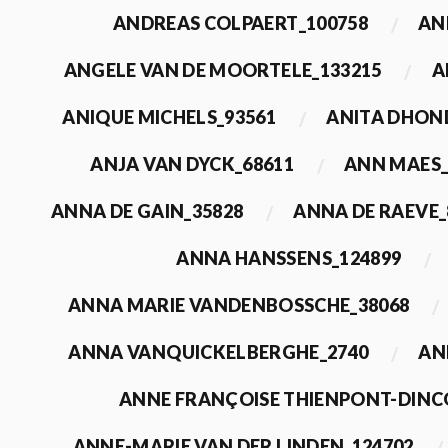
ANDREAS COLPAERT_100758
AN
ANGELE VAN DE MOORTELE_133215
A
ANIQUE MICHELS_93561
ANITA DHON
ANJA VAN DYCK_68611
ANN MAES_
ANNA DE GAIN_35828
ANNA DE RAEVE_
ANNA HANSSENS_124899
ANNA MARIE VANDENBOSSCHE_38068
ANNA VANQUICKELBERGHE_2740
AN
ANNE FRANÇOISE THIENPONT-DINC
ANNE-MARIE VAN DER LINDEN_124702