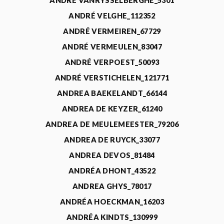
ANDRÉ VANRYSSELBERGHE_5301
ANDRÉ VELGHE_112352
ANDRÉ VERMEIREN_67729
ANDRÉ VERMEULEN_83047
ANDRÉ VERPOEST_50093
ANDRÉ VERSTICHELEN_121771
ANDREA BAEKELANDT_66144
ANDREA DE KEYZER_61240
ANDREA DE MEULEMEESTER_79206
ANDREA DE RUYCK_33077
ANDREA DEVOS_81484
ANDRÉA DHONT_43522
ANDREA GHYS_78017
ANDRÉA HOECKMAN_16203
ANDRÉA KINDTS_130999