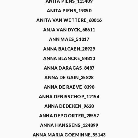
ANITA PIENS_115409
ANITA PIENS_19050
ANITA VAN WETTERE_68016
ANJA VAN DYCK_68611
ANN MAES_51017
ANNA BALCAEN_28929
ANNA BLANCKE_84813
ANNA DARAGAS_8487
ANNA DE GAIN_35828
ANNA DE RAEVE_8398
ANNA DEBISSCHOP_12154
ANNA DEDEKEN_9620
ANNA DEPOORTER_28557
ANNA HANSSENS_124899
ANNA MARIA GOEMINNE_55143