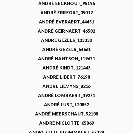
ANDRÉ EECKHOUT_95196
ANDRÉ ERREGAT_35012
ANDRÉ EVERAERT_44451
ANDRÉ GEIRNAERT_46582
ANDRÉ GEZELS_123330
ANDRÉ GEZELS_64661
ANDRÉ HANTSON_119671
ANDRÉ KINDT_121443
ANDRÉ LIBERT_76198
ANDRÉ LIEVYNS_8216
ANDRÉ LOMBAERT_49271
ANDRÉ LUST_120852
ANDRÉ MEERSCHAUT_52108
ANDRE MICLOTTE_65869
ANDRÉ OTTE BLOMMAERT_67328