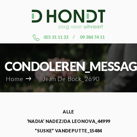
055 31 11 33
09 384 74 11
CONDOLEREN_MESSAG
Home
Jean De Bock_2690
ALLE
‘NADIA’ NADEZJDA LEONOVA_44999
“SUSKE” VANDEPUTTE_15484