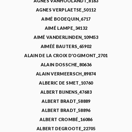
AGNÈS VANHOOLANDT_8163
AGNES VERPLAETSE_50112
AIMÉ BODEQUIN_6717
AIMÉ LAMPE_34132
AIMÉ VANDERLINDEN_109453
AIMÉÉ BAUTERS_65902
ALAIN DE LA CROIX D'OGIMONT_2701
ALAIN DOSSCHE_80636
ALAIN VERMEERSCH_89874
ALBERIC DE SMET_10760
ALBERT BIJNENS_47683
ALBERT BRADT_58889
ALBERT BRADT_58896
ALBERT CROMBÉ_16086
ALBERT DEGROOTE_22705