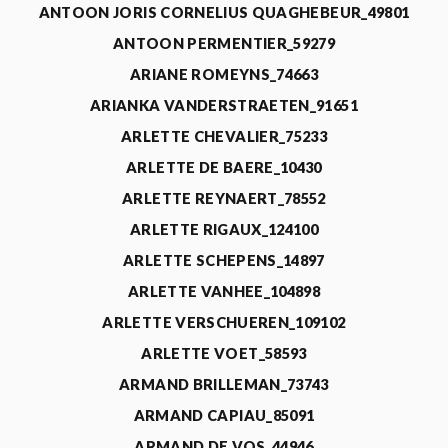
ANTOON JORIS CORNELIUS QUAGHEBEUR_49801
ANTOON PERMENTIER_59279
ARIANE ROMEYNS_74663
ARIANKA VANDERSTRAETEN_91651
ARLETTE CHEVALIER_75233
ARLETTE DE BAERE_10430
ARLETTE REYNAERT_78552
ARLETTE RIGAUX_124100
ARLETTE SCHEPENS_14897
ARLETTE VANHEE_104898
ARLETTE VERSCHUEREN_109102
ARLETTE VOET_58593
ARMAND BRILLEMAN_73743
ARMAND CAPIAU_85091
ARMAND DE VOS_44946