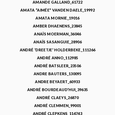
AMANDE GALLAND_61722
AMATA “AIMÉE” VANDEN DAELE_19992
AMATA MORNIE_19016
AMBER DHAENENS_23845
ANAÏS MOERMAN_36046
ANAÏS SASANGUIE_28906
ANDRÉ ‘DREETJE’ HOLDERBEKE_111266
ANDRÉ ANNO_112985
ANDRÉ BATSLEER_23506
ANDRE BAUTERS_130095
ANDRE BEYAERT_60933
ANDRÉ BOURDEAUD’HUI_39635
ANDRÉ CLAEYS_26870
ANDRÉ CLEMMEN_99001
ANDRÉ CLEPKENS_114743