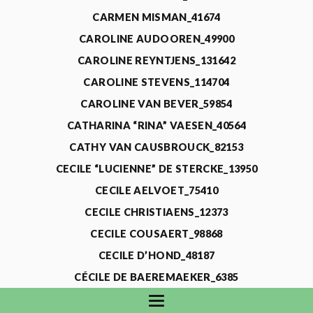
CARMEN MISMAN_41674
CAROLINE AUDOOREN_49900
CAROLINE REYNTJENS_131642
CAROLINE STEVENS_114704
CAROLINE VAN BEVER_59854
CATHARINA “RINA” VAESEN_40564
CATHY VAN CAUSBROUCK_82153
CECILE “LUCIENNE” DE STERCKE_13950
CECILE AELVOET_75410
CECILE CHRISTIAENS_12373
CECILE COUSAERT_98868
CECILE D’HOND_48187
CÉCILE DE BAEREMAEKER_6385
CECILE DE WAELE_4731