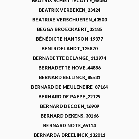
BEATRIX SCHIETTECATTE_68063
BEATRIX VERBEKEN_23424
BEATRIXE VERSCHUEREN_43500
BEGGA BROECKAERT_32185
BÉNÉDICTE HANTSON_19377
BENI ROELANDT_125870
BERNADETTE DELANGE_112974
BERNADETTE HOVE_44886
BERNARD BELLINCK_85531
BERNARD DE MEULENEIRE_87164
BERNARD DE PAEPE_22125
BERNARD DECOEN_16909
BERNARD DEKENS_30166
BERNARD NOTE_65114
BERNARDA DREELINCK_132011