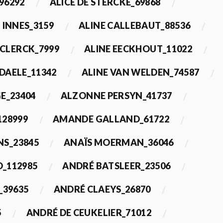
96292
ALICE DE STERCKE_69868
 INNES_3159
ALINE CALLEBAUT_88536
ECLERCK_7999
ALINE EECKHOUT_11022
 DAELE_11342
ALINE VAN WELDEN_74587
E_23404
ALZONNE PERSYN_41737
28999
AMANDE GALLAND_61722
S_23845
ANAÏS MOERMAN_36046
_112985
ANDRÉ BATSLEER_23506
_39635
ANDRÉ CLAEYS_26870
5
ANDRÉ DE CEUKELIER_71012