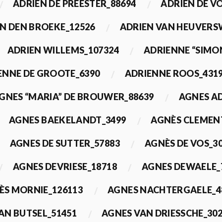
ADRIEN DE PREESTER_88694
ADRIEN DE V
N DEN BROEKE_12526
ADRIEN VAN HEUVERS
ADRIEN WILLEMS_107324
ADRIENNE “SIMO
ENNE DE GROOTE_6390
ADRIENNE ROOS_431
GNES “MARIA” DE BROUWER_88639
AGNES A
AGNES BAEKELANDT_3499
AGNÈS CLEMEN
AGNES DE SUTTER_57883
AGNÈS DE VOS_3
AGNES DEVRIESE_18718
AGNES DEWAELE_
ÈS MORNIE_126113
AGNES NACHTERGAELE_4
AN BUTSEL_51451
AGNES VAN DRIESSCHE_30