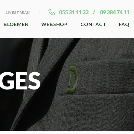
055 31 11 33
09 384 74 11
LIVESTREAM
BLOEMEN
WEBSHOP
CONTACT
FAQ
GES