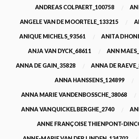
ANDREAS COLPAERT_100758
AN
ANGELE VAN DE MOORTELE_133215
A
ANIQUE MICHELS_93561
ANITA DHON
ANJA VAN DYCK_68611
ANN MAES_
ANNA DE GAIN_35828
ANNA DE RAEVE_
ANNA HANSSENS_124899
ANNA MARIE VANDENBOSSCHE_38068
ANNA VANQUICKELBERGHE_2740
AN
ANNE FRANÇOISE THIENPONT-DINC
ANNE-MARIE VAN DER LINDEN_124702