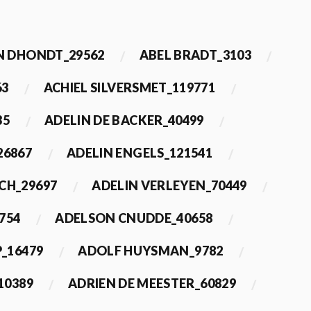
 DHONDT_29562
ABEL BRADT_3103
63
ACHIEL SILVERSMET_119771
35
ADELIN DE BACKER_40499
26867
ADELIN ENGELS_121541
CH_29697
ADELIN VERLEYEN_70449
754
ADELSON CNUDDE_40658
_16479
ADOLF HUYSMAN_9782
10389
ADRIEN DE MEESTER_60829