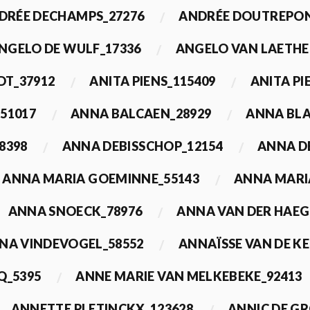
DRÉE DECHAMPS_27276
ANDRÉE DOUTREPON
NGELO DE WULF_17336
ANGELO VAN LAETHE
DT_37912
ANITA PIENS_115409
ANITA PI
51017
ANNA BALCAEN_28929
ANNA BLA
8398
ANNA DEBISSCHOP_12154
ANNA D
ANNA MARIA GOEMINNE_55143
ANNA MARI
ANNA SNOECK_78976
ANNA VAN DER HAEG
NA VINDEVOGEL_58552
ANNAÏSSE VAN DE K
Q_5395
ANNE MARIE VAN MELKEBEKE_92413
ANNETTE PLETINCKX_123628
ANNIC DE G