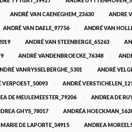
DRÉ TYTGAT_39927
ANDRÉ UYTTENHOVEN_5
ANDRÉ VAN CAENEGHEM_23630
ANDRE 
ANDRÉ VAN DAELE_97756
ANDRÉ VAN HOLL
2019
ANDRÉ VAN STEENBERGE_65263
AN
79
ANDRÉ VANDENBROECKE_76348
ANDR
NDRÉ VANRYSSELBERGHE_5301
ANDRÉ VELG
 VERPOEST_50093
ANDRÉ VERSTICHELEN_12
EA DE MEULEMEESTER_79206
ANDREA DE RU
DREA GHYS_78017
ANDRÉA HOECKMAN_162
MARIE DE LAPORTE_34915
ANDREA MOREELS