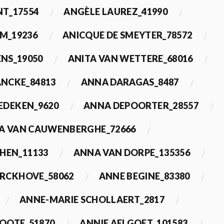
T_17554
ANGÈLE LAUREZ_41990
M_19236
ANICQUE DE SMEYTER_78572
ENS_19050
ANITA VAN WETTERE_68016
NCKE_84813
ANNA DARAGAS_8487
EDEKEN_9620
ANNA DEPOORTER_28557
A VAN CAUWENBERGHE_72666
HEN_11133
ANNA VAN DORPE_135356
ERCKHOVE_58062
ANNE BEGINE_83380
ANNE-MARIE SCHOLLAERT_2817
ROOTE_51870
ANNIE AELGOET_101583