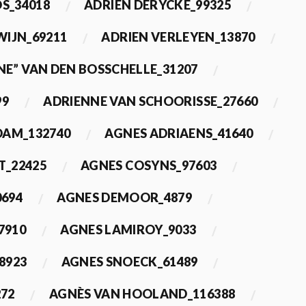
OS_34018
ADRIEN DERYCKE_99325
WIJN_69211
ADRIEN VERLEYEN_13870
NE” VAN DEN BOSSCHELLE_31207
99
ADRIENNE VAN SCHOORISSE_27660
DAM_132740
AGNES ADRIAENS_41640
T_22425
AGNES COSYNS_97603
0694
AGNES DEMOOR_4879
7910
AGNES LAMIROY_9033
8923
AGNES SNOECK_61489
272
AGNÈS VAN HOOLAND_116388