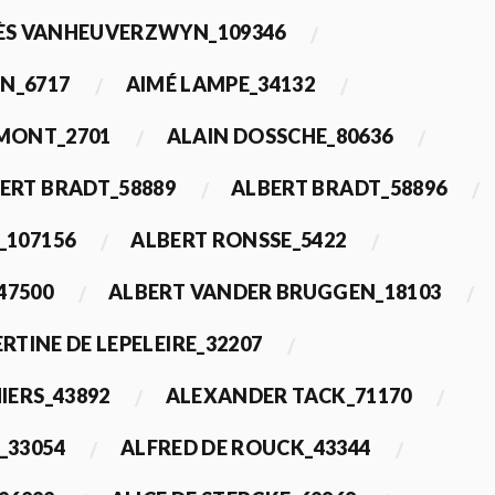
ÈS VANHEUVERZWYN_109346
N_6717
AIMÉ LAMPE_34132
IMONT_2701
ALAIN DOSSCHE_80636
ERT BRADT_58889
ALBERT BRADT_58896
_107156
ALBERT RONSSE_5422
47500
ALBERT VANDER BRUGGEN_18103
RTINE DE LEPELEIRE_32207
IERS_43892
ALEXANDER TACK_71170
_33054
ALFRED DE ROUCK_43344