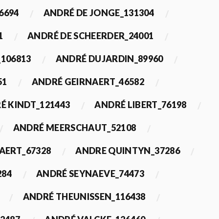
6694
ANDRÉ DE JONGE_131304
1
ANDRÉ DE SCHEERDER_24001
_106813
ANDRÉ DUJARDIN_89960
51
ANDRÉ GEIRNAERT_46582
É KINDT_121443
ANDRÉ LIBERT_76198
ANDRÉ MEERSCHAUT_52108
ERT_67328
ANDRE QUINTYN_37286
284
ANDRÉ SEYNAEVE_74473
ANDRÉ THEUNISSEN_116438