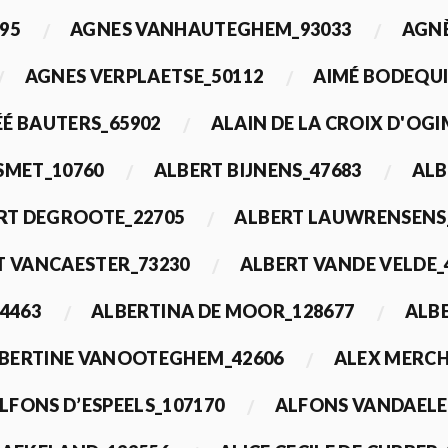
95
AGNES VANHAUTEGHEM_93033
AGN
AGNES VERPLAETSE_50112
AIMÉ BODEQUI
É BAUTERS_65902
ALAIN DE LA CROIX D'OG
 SMET_10760
ALBERT BIJNENS_47683
ALB
RT DEGROOTE_22705
ALBERT LAUWRENSENS
T VANCAESTER_73230
ALBERT VANDE VELDE_
4463
ALBERTINA DE MOOR_128677
ALBE
BERTINE VANOOTEGHEM_42606
ALEX MERCH
LFONS D’ESPEELS_107170
ALFONS VANDAELE