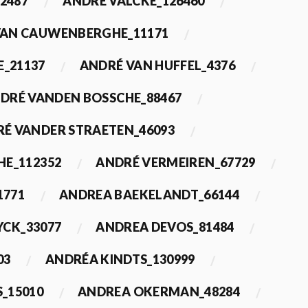
2487
ANDRÉ VALCKE_126460
VAN CAUWENBERGHE_11171
E_21137
ANDRÉ VAN HUFFEL_4376
DRÉ VANDEN BOSSCHE_88467
É VANDER STRAETEN_46093
HE_112352
ANDRÉ VERMEIREN_67729
1771
ANDREA BAEKELANDT_66144
YCK_33077
ANDREA DEVOS_81484
03
ANDRÉA KINDTS_130999
_15010
ANDREA OKERMAN_48284