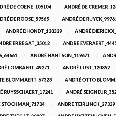
DRÉ DE COENE_105104
ANDRÉ DE CREMER_12
DRÉ DE ROOSE_59565
ANDRÉ DE RUYCK_9976
ANDRÉ DHONDT_130329
ANDRÉ DIERICKX
NDRÉ ERREGAT_35012
ANDRÉ EVERAERT_444
S_64661
ANDRÉ HANTSON_119671
ANDR
RÉ LOMBAERT_49271
ANDRÉ LUST_120852
TE BLOMMAERT_67328
ANDRÉ OTTO BLOMMA
É RUYSSCHAERT_17241
ANDRÉ SEIGNEUR_35
 STOCKMAN_71704
ANDRE TEIRLINCK_27339