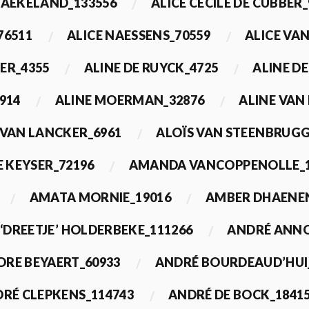
BAEKELAND_133556
ALICE CECILE DE CUBBER_
76511
ALICE NAESSENS_70559
ALICE VAN
ER_4355
ALINE DE RUYCK_4725
ALINE D
914
ALINE MOERMAN_32876
ALINE VAN
 VAN LANCKER_6961
ALOÏS VAN STEENBRUGG
 KEYSER_72196
AMANDA VANCOPPENOLLE_1
AMATA MORNIE_19016
AMBER DHAENEN
‘DREETJE’ HOLDERBEKE_111266
ANDRÉ ANNO
DRE BEYAERT_60933
ANDRÉ BOURDEAUD’HUI
RÉ CLEPKENS_114743
ANDRÉ DE BOCK_1841