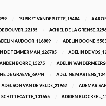
999
“SUSKE” VANDEPUTTE_15484
AARON
 DE BOUVER_22185
ACHIEL DE LA GRENSE_329
ADELIN AUDOOR_116889
ADELIN BOONE_558
IN DE TEMMERMAN_126785
ADELIN DE VOS_1
VANDEN BORRE_15275
ADELIN VANDERMEERS
NE DE GRAEVE_69744
ADELINE MARTENS_124
ADELSON VAN DE VELDE_21962
ADEMAR SAP
 SCHITTECATTE_101655
ADRIEN BLOCKEEL_1