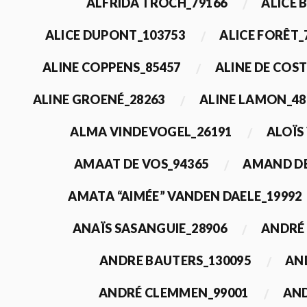
ALFRIDA TROCH_79166
ALICE 
ALICE DUPONT_103753
ALICE FORÊT_
ALINE COPPENS_85457
ALINE DE COST
ALINE GROENÉ_28263
ALINE LAMON_48
ALMA VINDEVOGEL_26191
ALOÏS
AMAAT DE VOS_94365
AMAND DE
AMATA “AIMÉE” VANDEN DAELE_19992
ANAÏS SASANGUIE_28906
ANDRÉ 
ANDRE BAUTERS_130095
AN
ANDRÉ CLEMMEN_99001
AND