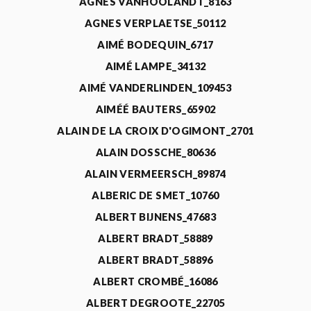
AGNÈS VANHOOLANDT_8163
AGNES VERPLAETSE_50112
AIMÉ BODEQUIN_6717
AIMÉ LAMPE_34132
AIMÉ VANDERLINDEN_109453
AIMÉÉ BAUTERS_65902
ALAIN DE LA CROIX D'OGIMONT_2701
ALAIN DOSSCHE_80636
ALAIN VERMEERSCH_89874
ALBERIC DE SMET_10760
ALBERT BIJNENS_47683
ALBERT BRADT_58889
ALBERT BRADT_58896
ALBERT CROMBÉ_16086
ALBERT DEGROOTE_22705