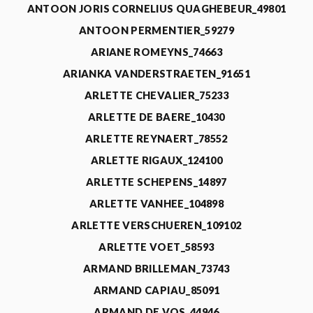
ANTOON JORIS CORNELIUS QUAGHEBEUR_49801
ANTOON PERMENTIER_59279
ARIANE ROMEYNS_74663
ARIANKA VANDERSTRAETEN_91651
ARLETTE CHEVALIER_75233
ARLETTE DE BAERE_10430
ARLETTE REYNAERT_78552
ARLETTE RIGAUX_124100
ARLETTE SCHEPENS_14897
ARLETTE VANHEE_104898
ARLETTE VERSCHUEREN_109102
ARLETTE VOET_58593
ARMAND BRILLEMAN_73743
ARMAND CAPIAU_85091
ARMAND DE VOS_44946