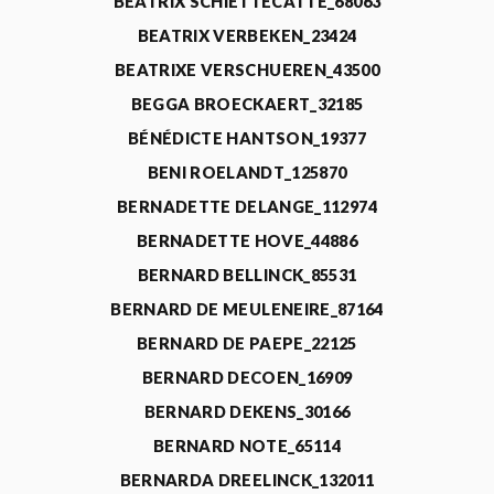
BEATRIX SCHIETTECATTE_68063
BEATRIX VERBEKEN_23424
BEATRIXE VERSCHUEREN_43500
BEGGA BROECKAERT_32185
BÉNÉDICTE HANTSON_19377
BENI ROELANDT_125870
BERNADETTE DELANGE_112974
BERNADETTE HOVE_44886
BERNARD BELLINCK_85531
BERNARD DE MEULENEIRE_87164
BERNARD DE PAEPE_22125
BERNARD DECOEN_16909
BERNARD DEKENS_30166
BERNARD NOTE_65114
BERNARDA DREELINCK_132011