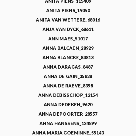
ANITA PIENS_115409
ANITA PIENS_19050
ANITA VAN WETTERE_68016
ANJA VAN DYCK_68611
ANN MAES_51017
ANNA BALCAEN_28929
ANNA BLANCKE_84813
ANNA DARAGAS_8487
ANNA DE GAIN_35828
ANNA DE RAEVE_8398
ANNA DEBISSCHOP_12154
ANNA DEDEKEN_9620
ANNA DEPOORTER_28557
ANNA HANSSENS_124899
ANNA MARIA GOEMINNE_55143