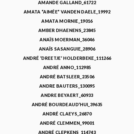
AMANDE GALLAND_61722
AMATA “AIMÉE” VANDEN DAELE_19992
AMATA MORNIE_19016
AMBER DHAENENS_23845
ANAÏS MOERMAN_36046
ANAÏS SASANGUIE_28906
ANDRÉ ‘DREETJE’ HOLDERBEKE_111266
ANDRÉ ANNO_112985
ANDRÉ BATSLEER_23506
ANDRE BAUTERS_130095
ANDRE BEYAERT_60933
ANDRÉ BOURDEAUD’HUI_39635
ANDRÉ CLAEYS_26870
ANDRÉ CLEMMEN_99001
ANDRÉ CLEPKENS_114743