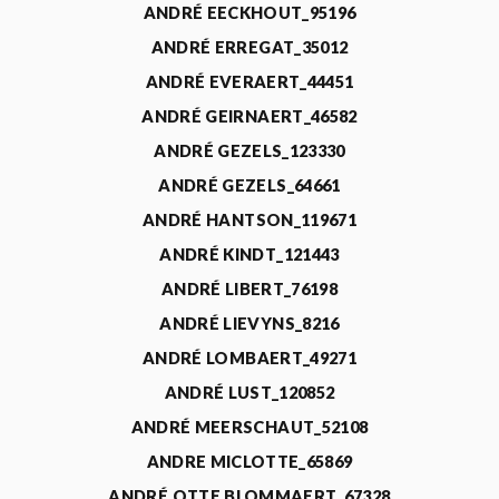
ANDRÉ EECKHOUT_95196
ANDRÉ ERREGAT_35012
ANDRÉ EVERAERT_44451
ANDRÉ GEIRNAERT_46582
ANDRÉ GEZELS_123330
ANDRÉ GEZELS_64661
ANDRÉ HANTSON_119671
ANDRÉ KINDT_121443
ANDRÉ LIBERT_76198
ANDRÉ LIEVYNS_8216
ANDRÉ LOMBAERT_49271
ANDRÉ LUST_120852
ANDRÉ MEERSCHAUT_52108
ANDRE MICLOTTE_65869
ANDRÉ OTTE BLOMMAERT_67328