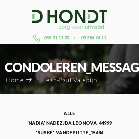
055 31 11 33
09 384 74 11
CONDOLEREN_MESSAG
Home
Jean-Paul Valepijn_64189
ALLE
‘NADIA’ NADEZJDA LEONOVA_44999
“SUSKE” VANDEPUTTE_15484