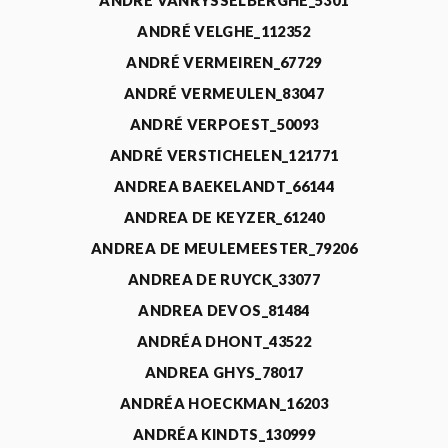
ANDRÉ VANRYSSELBERGHE_5301
ANDRÉ VELGHE_112352
ANDRÉ VERMEIREN_67729
ANDRÉ VERMEULEN_83047
ANDRÉ VERPOEST_50093
ANDRÉ VERSTICHELEN_121771
ANDREA BAEKELANDT_66144
ANDREA DE KEYZER_61240
ANDREA DE MEULEMEESTER_79206
ANDREA DE RUYCK_33077
ANDREA DEVOS_81484
ANDRÉA DHONT_43522
ANDREA GHYS_78017
ANDRÉA HOECKMAN_16203
ANDRÉA KINDTS_130999