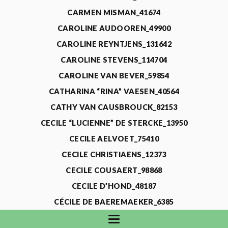
CARMEN MISMAN_41674
CAROLINE AUDOOREN_49900
CAROLINE REYNTJENS_131642
CAROLINE STEVENS_114704
CAROLINE VAN BEVER_59854
CATHARINA “RINA” VAESEN_40564
CATHY VAN CAUSBROUCK_82153
CECILE “LUCIENNE” DE STERCKE_13950
CECILE AELVOET_75410
CECILE CHRISTIAENS_12373
CECILE COUSAERT_98868
CECILE D’HOND_48187
CÉCILE DE BAEREMAEKER_6385
CECILE DE WAELE_4731