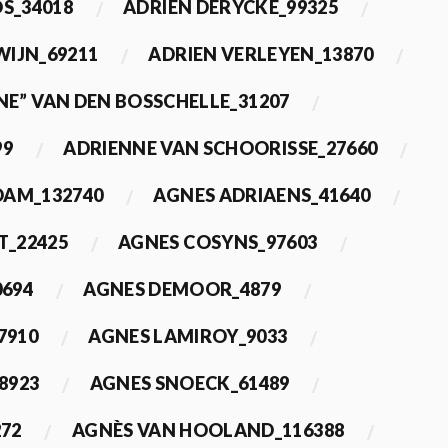
OS_34018
ADRIEN DERYCKE_99325
WIJN_69211
ADRIEN VERLEYEN_13870
NE” VAN DEN BOSSCHELLE_31207
99
ADRIENNE VAN SCHOORISSE_27660
DAM_132740
AGNES ADRIAENS_41640
T_22425
AGNES COSYNS_97603
0694
AGNES DEMOOR_4879
7910
AGNES LAMIROY_9033
8923
AGNES SNOECK_61489
272
AGNÈS VAN HOOLAND_116388