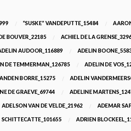
999
“SUSKE” VANDEPUTTE_15484
AARON
 DE BOUVER_22185
ACHIEL DE LA GRENSE_329
ADELIN AUDOOR_116889
ADELIN BOONE_558
IN DE TEMMERMAN_126785
ADELIN DE VOS_1
VANDEN BORRE_15275
ADELIN VANDERMEERS
NE DE GRAEVE_69744
ADELINE MARTENS_124
ADELSON VAN DE VELDE_21962
ADEMAR SAP
 SCHITTECATTE_101655
ADRIEN BLOCKEEL_1