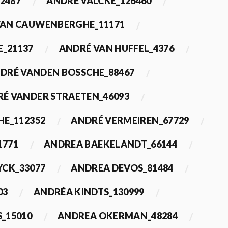
2487
ANDRÉ VALCKE_126460
VAN CAUWENBERGHE_11171
E_21137
ANDRÉ VAN HUFFEL_4376
DRÉ VANDEN BOSSCHE_88467
É VANDER STRAETEN_46093
HE_112352
ANDRÉ VERMEIREN_67729
1771
ANDREA BAEKELANDT_66144
YCK_33077
ANDREA DEVOS_81484
03
ANDRÉA KINDTS_130999
_15010
ANDREA OKERMAN_48284