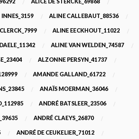
96292
ALICE DE STERCKE_69868
 INNES_3159
ALINE CALLEBAUT_88536
ECLERCK_7999
ALINE EECKHOUT_11022
 DAELE_11342
ALINE VAN WELDEN_74587
E_23404
ALZONNE PERSYN_41737
28999
AMANDE GALLAND_61722
S_23845
ANAÏS MOERMAN_36046
_112985
ANDRÉ BATSLEER_23506
_39635
ANDRÉ CLAEYS_26870
5
ANDRÉ DE CEUKELIER_71012