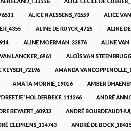
BAEKELAND_133556
ALICE CECILE DE CUBBER_
76511
ALICE NAESSENS_70559
ALICE VAN
ER_4355
ALINE DE RUYCK_4725
ALINE D
914
ALINE MOERMAN_32876
ALINE VAN
 VAN LANCKER_6961
ALOÏS VAN STEENBRUGG
 KEYSER_72196
AMANDA VANCOPPENOLLE_1
AMATA MORNIE_19016
AMBER DHAENEN
‘DREETJE’ HOLDERBEKE_111266
ANDRÉ ANNO
DRE BEYAERT_60933
ANDRÉ BOURDEAUD’HUI
RÉ CLEPKENS_114743
ANDRÉ DE BOCK_1841