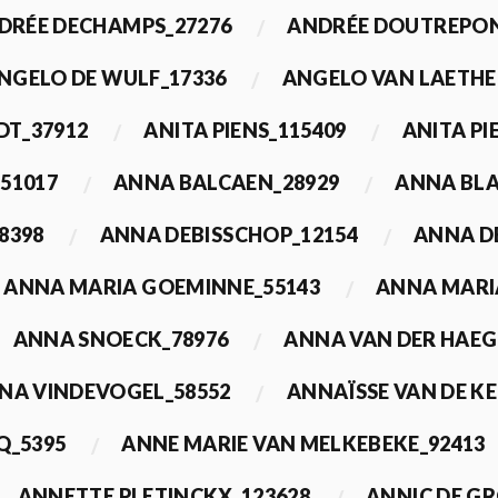
DRÉE DECHAMPS_27276
ANDRÉE DOUTREPON
NGELO DE WULF_17336
ANGELO VAN LAETHE
DT_37912
ANITA PIENS_115409
ANITA PI
51017
ANNA BALCAEN_28929
ANNA BLA
8398
ANNA DEBISSCHOP_12154
ANNA D
ANNA MARIA GOEMINNE_55143
ANNA MARI
ANNA SNOECK_78976
ANNA VAN DER HAEG
NA VINDEVOGEL_58552
ANNAÏSSE VAN DE K
Q_5395
ANNE MARIE VAN MELKEBEKE_92413
ANNETTE PLETINCKX_123628
ANNIC DE G