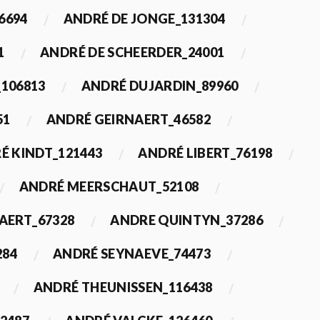
6694
ANDRÉ DE JONGE_131304
1
ANDRÉ DE SCHEERDER_24001
_106813
ANDRÉ DUJARDIN_89960
51
ANDRÉ GEIRNAERT_46582
É KINDT_121443
ANDRÉ LIBERT_76198
ANDRÉ MEERSCHAUT_52108
ERT_67328
ANDRE QUINTYN_37286
284
ANDRÉ SEYNAEVE_74473
ANDRÉ THEUNISSEN_116438