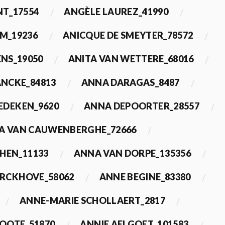
T_17554
ANGÈLE LAUREZ_41990
M_19236
ANICQUE DE SMEYTER_78572
ENS_19050
ANITA VAN WETTERE_68016
NCKE_84813
ANNA DARAGAS_8487
EDEKEN_9620
ANNA DEPOORTER_28557
A VAN CAUWENBERGHE_72666
HEN_11133
ANNA VAN DORPE_135356
ERCKHOVE_58062
ANNE BEGINE_83380
ANNE-MARIE SCHOLLAERT_2817
ROOTE_51870
ANNIE AELGOET_101583