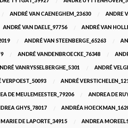
DRÉ TYTGAT_39927
ANDRÉ UYTTENHOVEN_5
ANDRÉ VAN CAENEGHEM_23630
ANDRE 
ANDRÉ VAN DAELE_97756
ANDRÉ VAN HOLL
2019
ANDRÉ VAN STEENBERGE_65263
AN
79
ANDRÉ VANDENBROECKE_76348
ANDR
NDRÉ VANRYSSELBERGHE_5301
ANDRÉ VELG
 VERPOEST_50093
ANDRÉ VERSTICHELEN_12
EA DE MEULEMEESTER_79206
ANDREA DE RU
DREA GHYS_78017
ANDRÉA HOECKMAN_162
MARIE DE LAPORTE_34915
ANDREA MOREELS