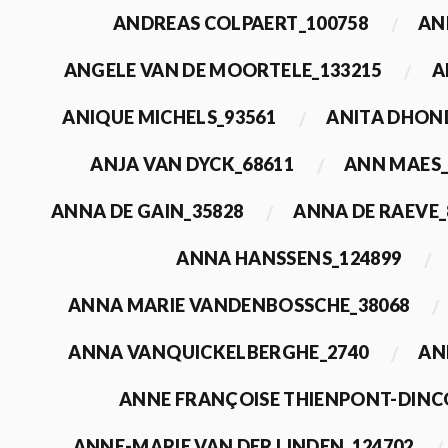
ANDREAS COLPAERT_100758
AN
ANGELE VAN DE MOORTELE_133215
A
ANIQUE MICHELS_93561
ANITA DHON
ANJA VAN DYCK_68611
ANN MAES_
ANNA DE GAIN_35828
ANNA DE RAEVE_
ANNA HANSSENS_124899
ANNA MARIE VANDENBOSSCHE_38068
ANNA VANQUICKELBERGHE_2740
AN
ANNE FRANÇOISE THIENPONT-DINC
ANNE-MARIE VAN DER LINDEN_124702