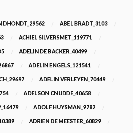
 DHONDT_29562
ABEL BRADT_3103
63
ACHIEL SILVERSMET_119771
35
ADELIN DE BACKER_40499
26867
ADELIN ENGELS_121541
CH_29697
ADELIN VERLEYEN_70449
754
ADELSON CNUDDE_40658
_16479
ADOLF HUYSMAN_9782
10389
ADRIEN DE MEESTER_60829