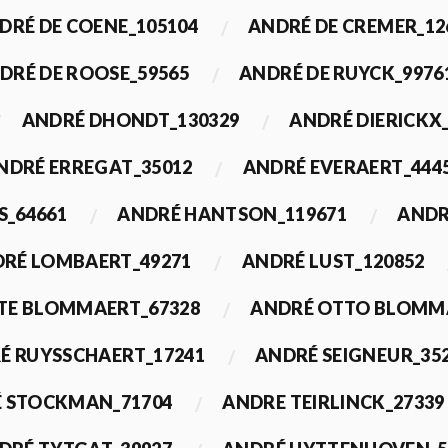
DRÉ DE COENE_105104
ANDRÉ DE CREMER_12
DRÉ DE ROOSE_59565
ANDRÉ DE RUYCK_9976
ANDRÉ DHONDT_130329
ANDRÉ DIERICKX
NDRÉ ERREGAT_35012
ANDRÉ EVERAERT_444
S_64661
ANDRÉ HANTSON_119671
ANDR
RÉ LOMBAERT_49271
ANDRÉ LUST_120852
TE BLOMMAERT_67328
ANDRÉ OTTO BLOMMA
É RUYSSCHAERT_17241
ANDRÉ SEIGNEUR_35
 STOCKMAN_71704
ANDRE TEIRLINCK_27339