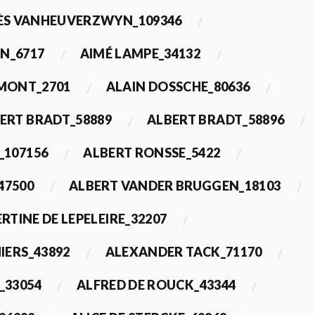
ÈS VANHEUVERZWYN_109346
N_6717
AIMÉ LAMPE_34132
IMONT_2701
ALAIN DOSSCHE_80636
ERT BRADT_58889
ALBERT BRADT_58896
_107156
ALBERT RONSSE_5422
47500
ALBERT VANDER BRUGGEN_18103
RTINE DE LEPELEIRE_32207
IERS_43892
ALEXANDER TACK_71170
_33054
ALFRED DE ROUCK_43344