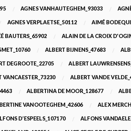
95
AGNES VANHAUTEGHEM_93033
AGN
AGNES VERPLAETSE_50112
AIMÉ BODEQUI
É BAUTERS_65902
ALAIN DE LA CROIX D'OG
 SMET_10760
ALBERT BIJNENS_47683
ALB
RT DEGROOTE_22705
ALBERT LAUWRENSENS
T VANCAESTER_73230
ALBERT VANDE VELDE_
4463
ALBERTINA DE MOOR_128677
ALBE
BERTINE VANOOTEGHEM_42606
ALEX MERCH
LFONS D’ESPEELS_107170
ALFONS VANDAELE