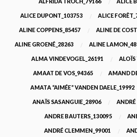
ALFRIDA TROCH_79166
ALICE 
ALICE DUPONT_103753
ALICE FORÊT_
ALINE COPPENS_85457
ALINE DE COST
ALINE GROENÉ_28263
ALINE LAMON_48
ALMA VINDEVOGEL_26191
ALOÏS
AMAAT DE VOS_94365
AMAND DE
AMATA “AIMÉE” VANDEN DAELE_19992
ANAÏS SASANGUIE_28906
ANDRÉ 
ANDRE BAUTERS_130095
AN
ANDRÉ CLEMMEN_99001
AND