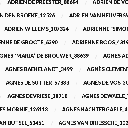
ADRIEN DE PREESTER_88694
ADRIEN DE V
N DEN BROEKE_12526
ADRIEN VAN HEUVERS
ADRIEN WILLEMS_107324
ADRIENNE “SIMO
ENNE DE GROOTE_6390
ADRIENNE ROOS_431
GNES “MARIA” DE BROUWER_88639
AGNES A
AGNES BAEKELANDT_3499
AGNÈS CLEMEN
AGNES DE SUTTER_57883
AGNÈS DE VOS_3
AGNES DEVRIESE_18718
AGNES DEWAELE_
ÈS MORNIE_126113
AGNES NACHTERGAELE_4
AN BUTSEL_51451
AGNES VAN DRIESSCHE_30