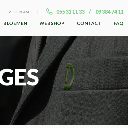
055 31 11 33
09 384 74 11
LIVESTREAM
BLOEMEN
WEBSHOP
CONTACT
FAQ
GES