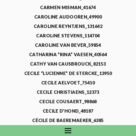
CARMEN MISMAN_41674
CAROLINE AUDOOREN_49900
CAROLINE REYNTJENS_131642
CAROLINE STEVENS_114704
CAROLINE VAN BEVER_59854
CATHARINA “RINA” VAESEN_40564
CATHY VAN CAUSBROUCK_82153
CECILE “LUCIENNE” DE STERCKE_13950
CECILE AELVOET_75410
CECILE CHRISTIAENS_12373
CECILE COUSAERT_98868
CECILE D’HOND_48187
CÉCILE DE BAEREMAEKER_6385
CECILE DE WAELE_4731