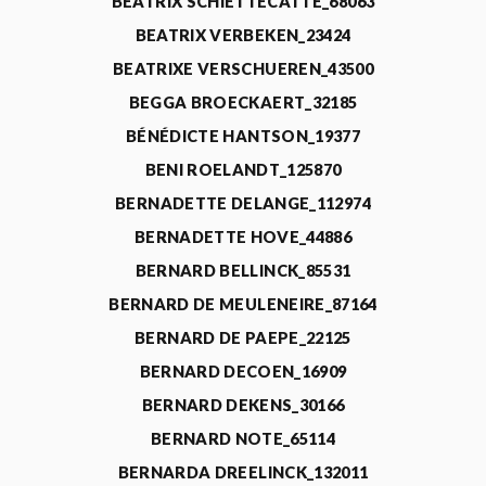
BEATRIX SCHIETTECATTE_68063
BEATRIX VERBEKEN_23424
BEATRIXE VERSCHUEREN_43500
BEGGA BROECKAERT_32185
BÉNÉDICTE HANTSON_19377
BENI ROELANDT_125870
BERNADETTE DELANGE_112974
BERNADETTE HOVE_44886
BERNARD BELLINCK_85531
BERNARD DE MEULENEIRE_87164
BERNARD DE PAEPE_22125
BERNARD DECOEN_16909
BERNARD DEKENS_30166
BERNARD NOTE_65114
BERNARDA DREELINCK_132011