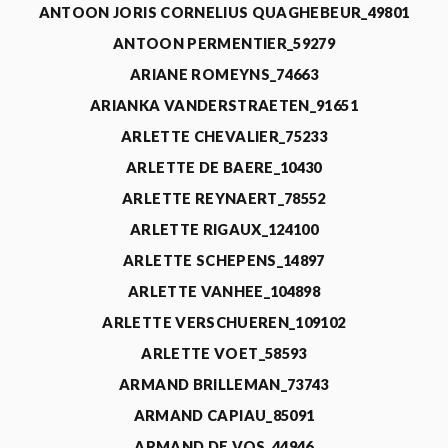
ANTOON JORIS CORNELIUS QUAGHEBEUR_49801
ANTOON PERMENTIER_59279
ARIANE ROMEYNS_74663
ARIANKA VANDERSTRAETEN_91651
ARLETTE CHEVALIER_75233
ARLETTE DE BAERE_10430
ARLETTE REYNAERT_78552
ARLETTE RIGAUX_124100
ARLETTE SCHEPENS_14897
ARLETTE VANHEE_104898
ARLETTE VERSCHUEREN_109102
ARLETTE VOET_58593
ARMAND BRILLEMAN_73743
ARMAND CAPIAU_85091
ARMAND DE VOS_44946