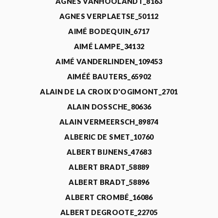
AGNÈS VANHOOLANDT_8163
AGNES VERPLAETSE_50112
AIMÉ BODEQUIN_6717
AIMÉ LAMPE_34132
AIMÉ VANDERLINDEN_109453
AIMÉÉ BAUTERS_65902
ALAIN DE LA CROIX D'OGIMONT_2701
ALAIN DOSSCHE_80636
ALAIN VERMEERSCH_89874
ALBERIC DE SMET_10760
ALBERT BIJNENS_47683
ALBERT BRADT_58889
ALBERT BRADT_58896
ALBERT CROMBÉ_16086
ALBERT DEGROOTE_22705