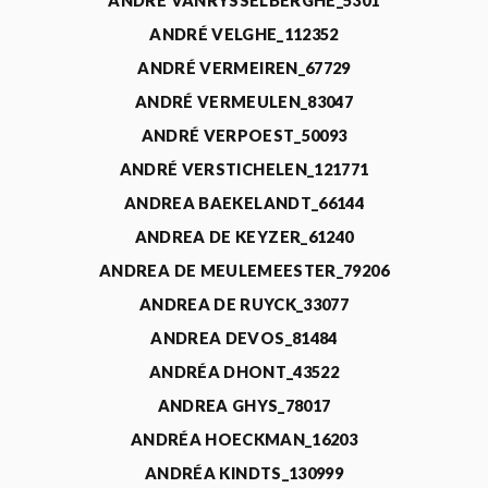
ANDRÉ VANRYSSELBERGHE_5301
ANDRÉ VELGHE_112352
ANDRÉ VERMEIREN_67729
ANDRÉ VERMEULEN_83047
ANDRÉ VERPOEST_50093
ANDRÉ VERSTICHELEN_121771
ANDREA BAEKELANDT_66144
ANDREA DE KEYZER_61240
ANDREA DE MEULEMEESTER_79206
ANDREA DE RUYCK_33077
ANDREA DEVOS_81484
ANDRÉA DHONT_43522
ANDREA GHYS_78017
ANDRÉA HOECKMAN_16203
ANDRÉA KINDTS_130999