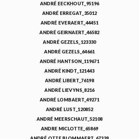
ANDRÉ EECKHOUT_95196
ANDRÉ ERREGAT_35012
ANDRÉ EVERAERT_44451
ANDRÉ GEIRNAERT_46582
ANDRÉ GEZELS_123330
ANDRÉ GEZELS_64661
ANDRÉ HANTSON_119671
ANDRÉ KINDT_121443
ANDRÉ LIBERT_76198
ANDRÉ LIEVYNS_8216
ANDRÉ LOMBAERT_49271
ANDRÉ LUST_120852
ANDRÉ MEERSCHAUT_52108
ANDRE MICLOTTE_65869
ANDRÉ OTTE BLOMMAERT_67328