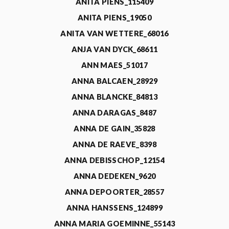
ANITA PIENS_115409
ANITA PIENS_19050
ANITA VAN WETTERE_68016
ANJA VAN DYCK_68611
ANN MAES_51017
ANNA BALCAEN_28929
ANNA BLANCKE_84813
ANNA DARAGAS_8487
ANNA DE GAIN_35828
ANNA DE RAEVE_8398
ANNA DEBISSCHOP_12154
ANNA DEDEKEN_9620
ANNA DEPOORTER_28557
ANNA HANSSENS_124899
ANNA MARIA GOEMINNE_55143