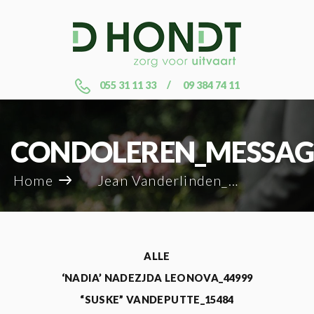
055 31 11 33
09 384 74 11
CONDOLEREN_MESSAG
Home
Jean Vanderlinden_68615
ALLE
‘NADIA’ NADEZJDA LEONOVA_44999
“SUSKE” VANDEPUTTE_15484