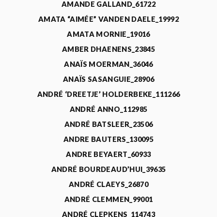
AMANDE GALLAND_61722
AMATA “AIMÉE” VANDEN DAELE_19992
AMATA MORNIE_19016
AMBER DHAENENS_23845
ANAÏS MOERMAN_36046
ANAÏS SASANGUIE_28906
ANDRÉ ‘DREETJE’ HOLDERBEKE_111266
ANDRÉ ANNO_112985
ANDRÉ BATSLEER_23506
ANDRE BAUTERS_130095
ANDRE BEYAERT_60933
ANDRÉ BOURDEAUD’HUI_39635
ANDRÉ CLAEYS_26870
ANDRÉ CLEMMEN_99001
ANDRÉ CLEPKENS_114743