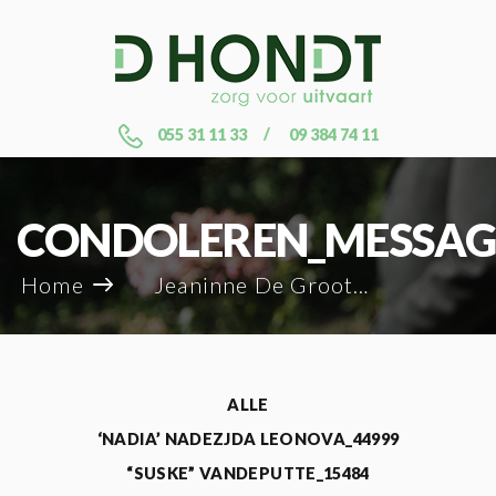
055 31 11 33
09 384 74 11
CONDOLEREN_MESSAG
Home
Jeaninne De Groote_133740
ALLE
‘NADIA’ NADEZJDA LEONOVA_44999
“SUSKE” VANDEPUTTE_15484