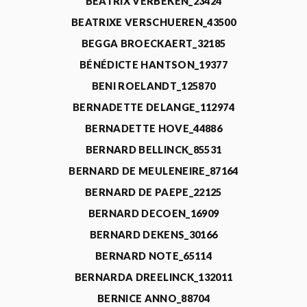
BEATRIX VERBEKEN_23424
BEATRIXE VERSCHUEREN_43500
BEGGA BROECKAERT_32185
BÉNÉDICTE HANTSON_19377
BENI ROELANDT_125870
BERNADETTE DELANGE_112974
BERNADETTE HOVE_44886
BERNARD BELLINCK_85531
BERNARD DE MEULENEIRE_87164
BERNARD DE PAEPE_22125
BERNARD DECOEN_16909
BERNARD DEKENS_30166
BERNARD NOTE_65114
BERNARDA DREELINCK_132011
BERNICE ANNO_88704