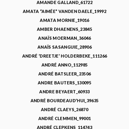
AMANDE GALLAND_61722
AMATA “AIMÉE” VANDEN DAELE_19992
AMATA MORNIE_19016
AMBER DHAENENS_23845
ANAÏS MOERMAN_36046
ANAÏS SASANGUIE_28906
ANDRÉ ‘DREETJE’ HOLDERBEKE_111266
ANDRÉ ANNO_112985
ANDRÉ BATSLEER_23506
ANDRE BAUTERS_130095
ANDRE BEYAERT_60933
ANDRÉ BOURDEAUD’HUI_39635
ANDRÉ CLAEYS_26870
ANDRÉ CLEMMEN_99001
ANDRÉ CLEPKENS_114743