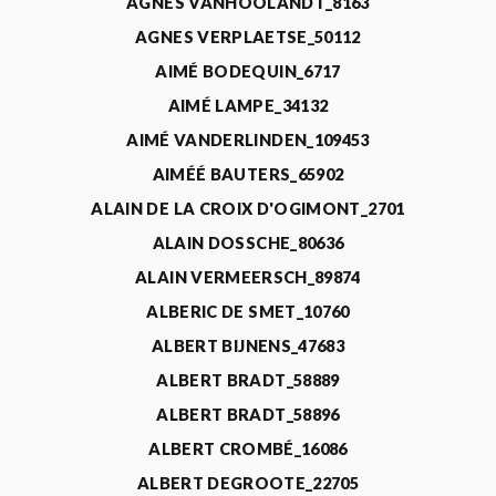
AGNÈS VANHOOLANDT_8163
AGNES VERPLAETSE_50112
AIMÉ BODEQUIN_6717
AIMÉ LAMPE_34132
AIMÉ VANDERLINDEN_109453
AIMÉÉ BAUTERS_65902
ALAIN DE LA CROIX D'OGIMONT_2701
ALAIN DOSSCHE_80636
ALAIN VERMEERSCH_89874
ALBERIC DE SMET_10760
ALBERT BIJNENS_47683
ALBERT BRADT_58889
ALBERT BRADT_58896
ALBERT CROMBÉ_16086
ALBERT DEGROOTE_22705