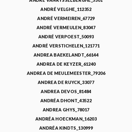
ANDRÉ VANRYSSELBERGHE_5301
ANDRÉ VELGHE_112352
ANDRÉ VERMEIREN_67729
ANDRÉ VERMEULEN_83047
ANDRÉ VERPOEST_50093
ANDRÉ VERSTICHELEN_121771
ANDREA BAEKELANDT_66144
ANDREA DE KEYZER_61240
ANDREA DE MEULEMEESTER_79206
ANDREA DE RUYCK_33077
ANDREA DEVOS_81484
ANDRÉA DHONT_43522
ANDREA GHYS_78017
ANDRÉA HOECKMAN_16203
ANDRÉA KINDTS_130999