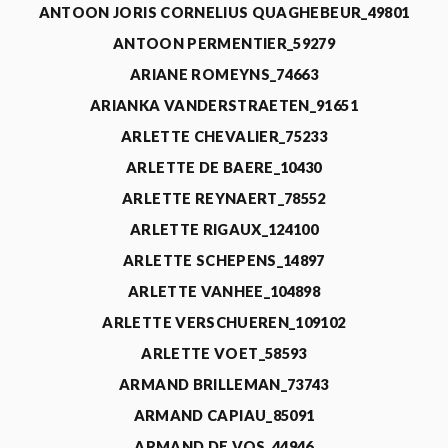
ANTOON JORIS CORNELIUS QUAGHEBEUR_49801
ANTOON PERMENTIER_59279
ARIANE ROMEYNS_74663
ARIANKA VANDERSTRAETEN_91651
ARLETTE CHEVALIER_75233
ARLETTE DE BAERE_10430
ARLETTE REYNAERT_78552
ARLETTE RIGAUX_124100
ARLETTE SCHEPENS_14897
ARLETTE VANHEE_104898
ARLETTE VERSCHUEREN_109102
ARLETTE VOET_58593
ARMAND BRILLEMAN_73743
ARMAND CAPIAU_85091
ARMAND DE VOS_44946