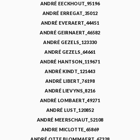
ANDRÉ EECKHOUT_95196
ANDRÉ ERREGAT_35012
ANDRÉ EVERAERT_44451
ANDRÉ GEIRNAERT_46582
ANDRÉ GEZELS_123330
ANDRÉ GEZELS_64661
ANDRÉ HANTSON_119671
ANDRÉ KINDT_121443
ANDRÉ LIBERT_76198
ANDRÉ LIEVYNS_8216
ANDRÉ LOMBAERT_49271
ANDRÉ LUST_120852
ANDRÉ MEERSCHAUT_52108
ANDRE MICLOTTE_65869
ANDRÉ OTTE BLOMMAERT_67328