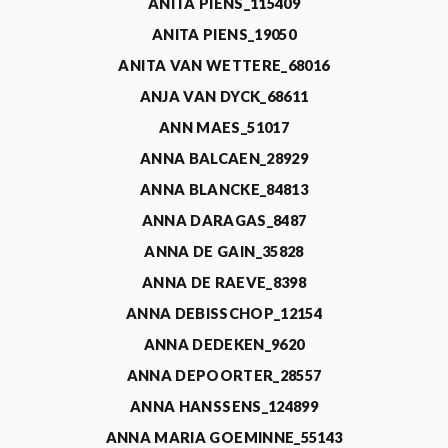
ANITA PIENS_115409
ANITA PIENS_19050
ANITA VAN WETTERE_68016
ANJA VAN DYCK_68611
ANN MAES_51017
ANNA BALCAEN_28929
ANNA BLANCKE_84813
ANNA DARAGAS_8487
ANNA DE GAIN_35828
ANNA DE RAEVE_8398
ANNA DEBISSCHOP_12154
ANNA DEDEKEN_9620
ANNA DEPOORTER_28557
ANNA HANSSENS_124899
ANNA MARIA GOEMINNE_55143