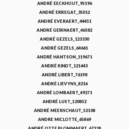
ANDRÉ EECKHOUT_95196
ANDRÉ ERREGAT_35012
ANDRÉ EVERAERT_44451
ANDRÉ GEIRNAERT_46582
ANDRÉ GEZELS_123330
ANDRÉ GEZELS_64661
ANDRÉ HANTSON_119671
ANDRÉ KINDT_121443
ANDRÉ LIBERT_76198
ANDRÉ LIEVYNS_8216
ANDRÉ LOMBAERT_49271
ANDRÉ LUST_120852
ANDRÉ MEERSCHAUT_52108
ANDRE MICLOTTE_65869
ANDRÉ OTTE BLOMMAERT_67328