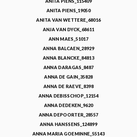
ANITA PIENS_115409
ANITA PIENS_19050
ANITA VAN WETTERE_68016
ANJA VAN DYCK_68611
ANN MAES_51017
ANNA BALCAEN_28929
ANNA BLANCKE_84813
ANNA DARAGAS_8487
ANNA DE GAIN_35828
ANNA DE RAEVE_8398
ANNA DEBISSCHOP_12154
ANNA DEDEKEN_9620
ANNA DEPOORTER_28557
ANNA HANSSENS_124899
ANNA MARIA GOEMINNE_55143