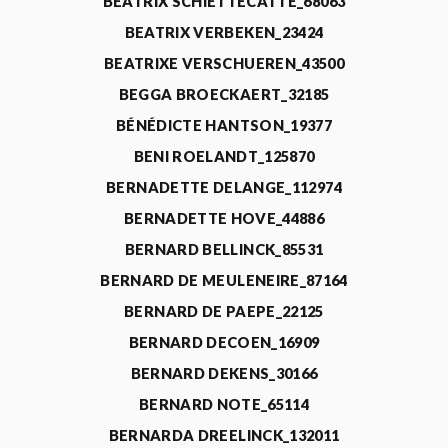
BEATRIX SCHIETTECATTE_68063
BEATRIX VERBEKEN_23424
BEATRIXE VERSCHUEREN_43500
BEGGA BROECKAERT_32185
BÉNÉDICTE HANTSON_19377
BENI ROELANDT_125870
BERNADETTE DELANGE_112974
BERNADETTE HOVE_44886
BERNARD BELLINCK_85531
BERNARD DE MEULENEIRE_87164
BERNARD DE PAEPE_22125
BERNARD DECOEN_16909
BERNARD DEKENS_30166
BERNARD NOTE_65114
BERNARDA DREELINCK_132011