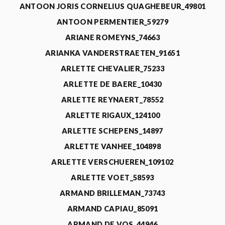
ANTOON JORIS CORNELIUS QUAGHEBEUR_49801
ANTOON PERMENTIER_59279
ARIANE ROMEYNS_74663
ARIANKA VANDERSTRAETEN_91651
ARLETTE CHEVALIER_75233
ARLETTE DE BAERE_10430
ARLETTE REYNAERT_78552
ARLETTE RIGAUX_124100
ARLETTE SCHEPENS_14897
ARLETTE VANHEE_104898
ARLETTE VERSCHUEREN_109102
ARLETTE VOET_58593
ARMAND BRILLEMAN_73743
ARMAND CAPIAU_85091
ARMAND DE VOS_44946