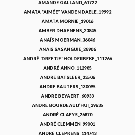
AMANDE GALLAND_61722
AMATA “AIMÉE” VANDEN DAELE_19992
AMATA MORNIE_19016
AMBER DHAENENS_23845
ANAÏS MOERMAN_36046
ANAÏS SASANGUIE_28906
ANDRÉ ‘DREETJE’ HOLDERBEKE_111266
ANDRÉ ANNO_112985
ANDRÉ BATSLEER_23506
ANDRE BAUTERS_130095
ANDRE BEYAERT_60933
ANDRÉ BOURDEAUD’HUI_39635
ANDRÉ CLAEYS_26870
ANDRÉ CLEMMEN_99001
ANDRÉ CLEPKENS_114743