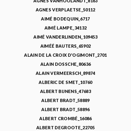
AGNÈS VANHOOLANDT_8163
AGNES VERPLAETSE_50112
AIMÉ BODEQUIN_6717
AIMÉ LAMPE_34132
AIMÉ VANDERLINDEN_109453
AIMÉÉ BAUTERS_65902
ALAIN DE LA CROIX D'OGIMONT_2701
ALAIN DOSSCHE_80636
ALAIN VERMEERSCH_89874
ALBERIC DE SMET_10760
ALBERT BIJNENS_47683
ALBERT BRADT_58889
ALBERT BRADT_58896
ALBERT CROMBÉ_16086
ALBERT DEGROOTE_22705