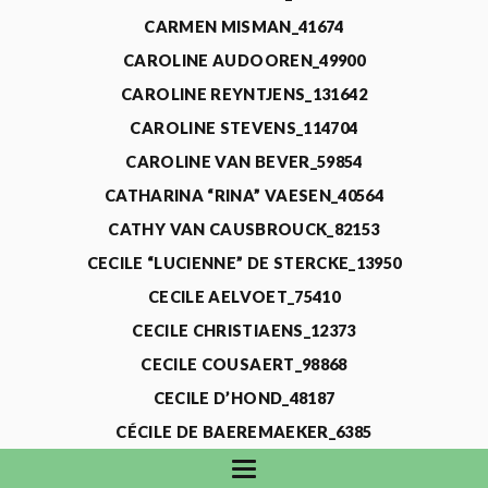
CARMEN MISMAN_41674
CAROLINE AUDOOREN_49900
CAROLINE REYNTJENS_131642
CAROLINE STEVENS_114704
CAROLINE VAN BEVER_59854
CATHARINA “RINA” VAESEN_40564
CATHY VAN CAUSBROUCK_82153
CECILE “LUCIENNE” DE STERCKE_13950
CECILE AELVOET_75410
CECILE CHRISTIAENS_12373
CECILE COUSAERT_98868
CECILE D’HOND_48187
CÉCILE DE BAEREMAEKER_6385
CECILE DE WAELE_4731