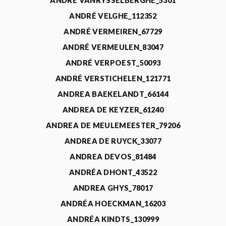
ANDRÉ VANRYSSELBERGHE_5301
ANDRÉ VELGHE_112352
ANDRÉ VERMEIREN_67729
ANDRÉ VERMEULEN_83047
ANDRÉ VERPOEST_50093
ANDRÉ VERSTICHELEN_121771
ANDREA BAEKELANDT_66144
ANDREA DE KEYZER_61240
ANDREA DE MEULEMEESTER_79206
ANDREA DE RUYCK_33077
ANDREA DEVOS_81484
ANDRÉA DHONT_43522
ANDREA GHYS_78017
ANDRÉA HOECKMAN_16203
ANDRÉA KINDTS_130999