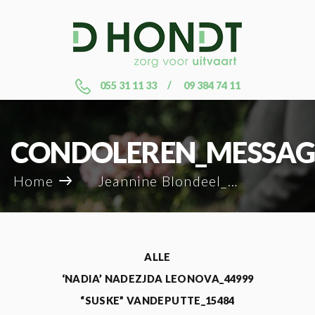
055 31 11 33
09 384 74 11
CONDOLEREN_MESSAG
Home
Jeannine Blondeel_132737
ALLE
‘NADIA’ NADEZJDA LEONOVA_44999
“SUSKE” VANDEPUTTE_15484