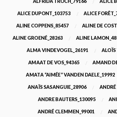
ALFRIDA TROCH_79166
ALICE 
ALICE DUPONT_103753
ALICE FORÊT_
ALINE COPPENS_85457
ALINE DE COST
ALINE GROENÉ_28263
ALINE LAMON_48
ALMA VINDEVOGEL_26191
ALOÏS
AMAAT DE VOS_94365
AMAND DE
AMATA “AIMÉE” VANDEN DAELE_19992
ANAÏS SASANGUIE_28906
ANDRÉ 
ANDRE BAUTERS_130095
AN
ANDRÉ CLEMMEN_99001
AND