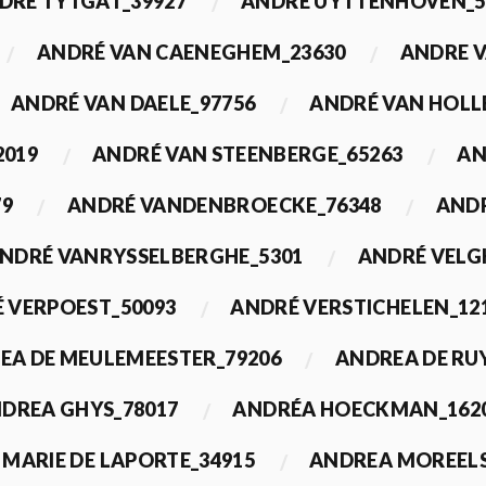
DRÉ TYTGAT_39927
ANDRÉ UYTTENHOVEN_5
ANDRÉ VAN CAENEGHEM_23630
ANDRE 
ANDRÉ VAN DAELE_97756
ANDRÉ VAN HOLL
2019
ANDRÉ VAN STEENBERGE_65263
AN
79
ANDRÉ VANDENBROECKE_76348
ANDR
NDRÉ VANRYSSELBERGHE_5301
ANDRÉ VELG
 VERPOEST_50093
ANDRÉ VERSTICHELEN_12
EA DE MEULEMEESTER_79206
ANDREA DE RU
DREA GHYS_78017
ANDRÉA HOECKMAN_162
MARIE DE LAPORTE_34915
ANDREA MOREELS