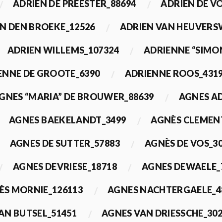
ADRIEN DE PREESTER_88694
ADRIEN DE V
N DEN BROEKE_12526
ADRIEN VAN HEUVERS
ADRIEN WILLEMS_107324
ADRIENNE “SIMO
ENNE DE GROOTE_6390
ADRIENNE ROOS_431
GNES “MARIA” DE BROUWER_88639
AGNES A
AGNES BAEKELANDT_3499
AGNÈS CLEMEN
AGNES DE SUTTER_57883
AGNÈS DE VOS_3
AGNES DEVRIESE_18718
AGNES DEWAELE_
ÈS MORNIE_126113
AGNES NACHTERGAELE_4
AN BUTSEL_51451
AGNES VAN DRIESSCHE_30