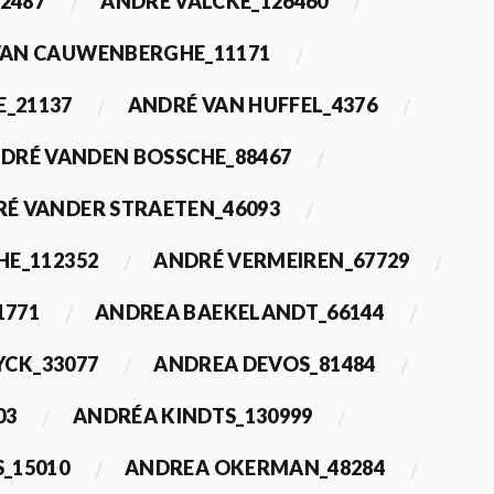
2487
ANDRÉ VALCKE_126460
VAN CAUWENBERGHE_11171
E_21137
ANDRÉ VAN HUFFEL_4376
DRÉ VANDEN BOSSCHE_88467
É VANDER STRAETEN_46093
HE_112352
ANDRÉ VERMEIREN_67729
1771
ANDREA BAEKELANDT_66144
YCK_33077
ANDREA DEVOS_81484
03
ANDRÉA KINDTS_130999
_15010
ANDREA OKERMAN_48284