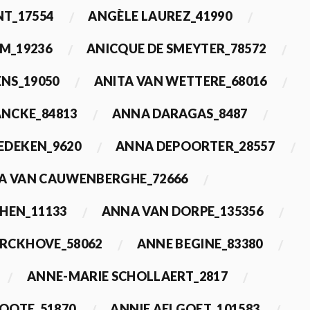
T_17554
ANGÈLE LAUREZ_41990
M_19236
ANICQUE DE SMEYTER_78572
ENS_19050
ANITA VAN WETTERE_68016
NCKE_84813
ANNA DARAGAS_8487
EDEKEN_9620
ANNA DEPOORTER_28557
A VAN CAUWENBERGHE_72666
HEN_11133
ANNA VAN DORPE_135356
ERCKHOVE_58062
ANNE BEGINE_83380
ANNE-MARIE SCHOLLAERT_2817
ROOTE_51870
ANNIE AELGOET_101583