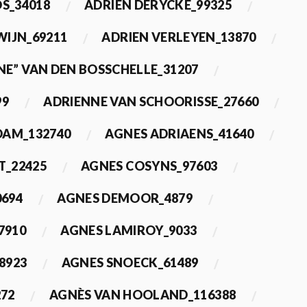
OS_34018
ADRIEN DERYCKE_99325
WIJN_69211
ADRIEN VERLEYEN_13870
NE” VAN DEN BOSSCHELLE_31207
99
ADRIENNE VAN SCHOORISSE_27660
DAM_132740
AGNES ADRIAENS_41640
T_22425
AGNES COSYNS_97603
0694
AGNES DEMOOR_4879
7910
AGNES LAMIROY_9033
8923
AGNES SNOECK_61489
272
AGNÈS VAN HOOLAND_116388