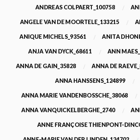
ANDREAS COLPAERT_100758
AN
ANGELE VAN DE MOORTELE_133215
A
ANIQUE MICHELS_93561
ANITA DHON
ANJA VAN DYCK_68611
ANN MAES_
ANNA DE GAIN_35828
ANNA DE RAEVE_
ANNA HANSSENS_124899
ANNA MARIE VANDENBOSSCHE_38068
ANNA VANQUICKELBERGHE_2740
AN
ANNE FRANÇOISE THIENPONT-DINC
ANNE-MARIE VAN DER LINDEN_124702