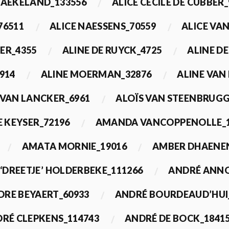
BAEKELAND_133556
ALICE CECILE DE CUBBER_
76511
ALICE NAESSENS_70559
ALICE VAN
ER_4355
ALINE DE RUYCK_4725
ALINE D
914
ALINE MOERMAN_32876
ALINE VAN
 VAN LANCKER_6961
ALOÏS VAN STEENBRUGG
 KEYSER_72196
AMANDA VANCOPPENOLLE_1
AMATA MORNIE_19016
AMBER DHAENEN
‘DREETJE’ HOLDERBEKE_111266
ANDRÉ ANNO
DRE BEYAERT_60933
ANDRÉ BOURDEAUD’HUI
RÉ CLEPKENS_114743
ANDRÉ DE BOCK_1841