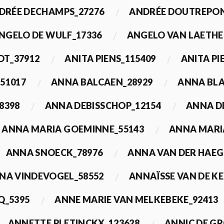
DRÉE DECHAMPS_27276
ANDRÉE DOUTREPON
NGELO DE WULF_17336
ANGELO VAN LAETHE
DT_37912
ANITA PIENS_115409
ANITA PI
51017
ANNA BALCAEN_28929
ANNA BLA
8398
ANNA DEBISSCHOP_12154
ANNA D
ANNA MARIA GOEMINNE_55143
ANNA MARI
ANNA SNOECK_78976
ANNA VAN DER HAEG
NA VINDEVOGEL_58552
ANNAÏSSE VAN DE K
Q_5395
ANNE MARIE VAN MELKEBEKE_92413
ANNETTE PLETINCKX_123628
ANNIC DE G