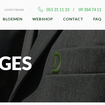
055 31 11 33
09 384 74 11
LIVESTREAM
BLOEMEN
WEBSHOP
CONTACT
FAQ
GES