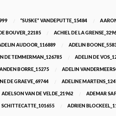
999
“SUSKE” VANDEPUTTE_15484
AARON
 DE BOUVER_22185
ACHIEL DE LA GRENSE_329
ADELIN AUDOOR_116889
ADELIN BOONE_558
IN DE TEMMERMAN_126785
ADELIN DE VOS_1
VANDEN BORRE_15275
ADELIN VANDERMEERS
NE DE GRAEVE_69744
ADELINE MARTENS_124
ADELSON VAN DE VELDE_21962
ADEMAR SAP
 SCHITTECATTE_101655
ADRIEN BLOCKEEL_1