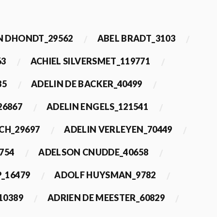
 DHONDT_29562
ABEL BRADT_3103
63
ACHIEL SILVERSMET_119771
35
ADELIN DE BACKER_40499
26867
ADELIN ENGELS_121541
CH_29697
ADELIN VERLEYEN_70449
754
ADELSON CNUDDE_40658
_16479
ADOLF HUYSMAN_9782
10389
ADRIEN DE MEESTER_60829