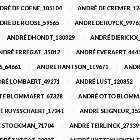
DRÉ DE COENE_105104
ANDRÉ DE CREMER_12
DRÉ DE ROOSE_59565
ANDRÉ DE RUYCK_9976
ANDRÉ DHONDT_130329
ANDRÉ DIERICKX
NDRÉ ERREGAT_35012
ANDRÉ EVERAERT_444
S_64661
ANDRÉ HANTSON_119671
ANDR
RÉ LOMBAERT_49271
ANDRÉ LUST_120852
TE BLOMMAERT_67328
ANDRÉ OTTO BLOMMA
É RUYSSCHAERT_17241
ANDRÉ SEIGNEUR_35
 STOCKMAN_71704
ANDRE TEIRLINCK_27339