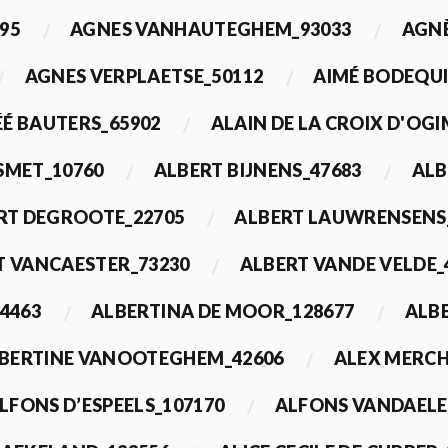
95
AGNES VANHAUTEGHEM_93033
AGN
AGNES VERPLAETSE_50112
AIMÉ BODEQUI
É BAUTERS_65902
ALAIN DE LA CROIX D'OG
 SMET_10760
ALBERT BIJNENS_47683
ALB
RT DEGROOTE_22705
ALBERT LAUWRENSENS
T VANCAESTER_73230
ALBERT VANDE VELDE_
4463
ALBERTINA DE MOOR_128677
ALBE
BERTINE VANOOTEGHEM_42606
ALEX MERCH
LFONS D’ESPEELS_107170
ALFONS VANDAELE