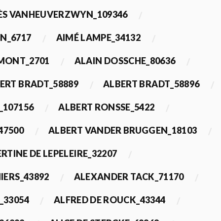
ÈS VANHEUVERZWYN_109346
N_6717
AIMÉ LAMPE_34132
IMONT_2701
ALAIN DOSSCHE_80636
ERT BRADT_58889
ALBERT BRADT_58896
_107156
ALBERT RONSSE_5422
47500
ALBERT VANDER BRUGGEN_18103
RTINE DE LEPELEIRE_32207
IERS_43892
ALEXANDER TACK_71170
_33054
ALFRED DE ROUCK_43344