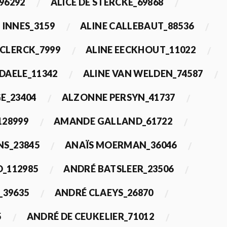
96292
ALICE DE STERCKE_69868
 INNES_3159
ALINE CALLEBAUT_88536
ECLERCK_7999
ALINE EECKHOUT_11022
 DAELE_11342
ALINE VAN WELDEN_74587
E_23404
ALZONNE PERSYN_41737
28999
AMANDE GALLAND_61722
S_23845
ANAÏS MOERMAN_36046
_112985
ANDRÉ BATSLEER_23506
_39635
ANDRÉ CLAEYS_26870
5
ANDRÉ DE CEUKELIER_71012