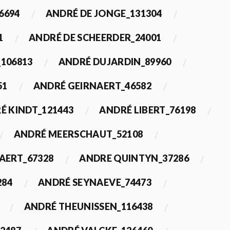
6694
ANDRÉ DE JONGE_131304
1
ANDRÉ DE SCHEERDER_24001
_106813
ANDRÉ DUJARDIN_89960
51
ANDRÉ GEIRNAERT_46582
É KINDT_121443
ANDRÉ LIBERT_76198
ANDRÉ MEERSCHAUT_52108
ERT_67328
ANDRE QUINTYN_37286
284
ANDRÉ SEYNAEVE_74473
ANDRÉ THEUNISSEN_116438