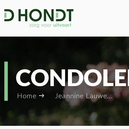
CONDOLE
Home
Jeannine Lauwers_32820