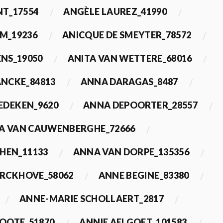
T_17554
ANGÈLE LAUREZ_41990
M_19236
ANICQUE DE SMEYTER_78572
ENS_19050
ANITA VAN WETTERE_68016
NCKE_84813
ANNA DARAGAS_8487
EDEKEN_9620
ANNA DEPOORTER_28557
A VAN CAUWENBERGHE_72666
HEN_11133
ANNA VAN DORPE_135356
ERCKHOVE_58062
ANNE BEGINE_83380
ANNE-MARIE SCHOLLAERT_2817
ROOTE_51870
ANNIE AELGOET_101583