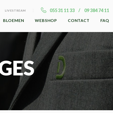
055 31 11 33
09 384 74 11
LIVESTREAM
BLOEMEN
WEBSHOP
CONTACT
FAQ
GES