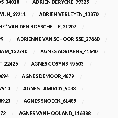
OS_34018
ADRIEN DERYCKE_99325
WIJN_69211
ADRIEN VERLEYEN_13870
NE” VAN DEN BOSSCHELLE_31207
99
ADRIENNE VAN SCHOORISSE_27660
DAM_132740
AGNES ADRIAENS_41640
T_22425
AGNES COSYNS_97603
0694
AGNES DEMOOR_4879
7910
AGNES LAMIROY_9033
8923
AGNES SNOECK_61489
272
AGNÈS VAN HOOLAND_116388