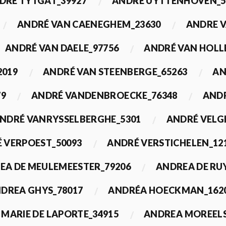
DRÉ TYTGAT_39927
ANDRÉ UYTTENHOVEN_5
ANDRÉ VAN CAENEGHEM_23630
ANDRE 
ANDRÉ VAN DAELE_97756
ANDRÉ VAN HOLL
2019
ANDRÉ VAN STEENBERGE_65263
AN
79
ANDRÉ VANDENBROECKE_76348
ANDR
NDRÉ VANRYSSELBERGHE_5301
ANDRÉ VELG
 VERPOEST_50093
ANDRÉ VERSTICHELEN_12
EA DE MEULEMEESTER_79206
ANDREA DE RU
DREA GHYS_78017
ANDRÉA HOECKMAN_162
MARIE DE LAPORTE_34915
ANDREA MOREELS