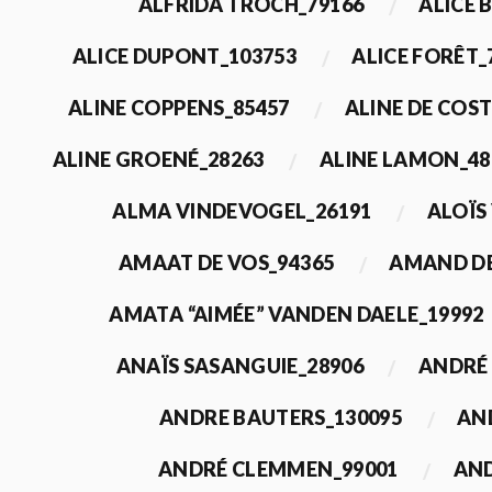
ALFRIDA TROCH_79166
ALICE 
ALICE DUPONT_103753
ALICE FORÊT_
ALINE COPPENS_85457
ALINE DE COST
ALINE GROENÉ_28263
ALINE LAMON_48
ALMA VINDEVOGEL_26191
ALOÏS
AMAAT DE VOS_94365
AMAND DE
AMATA “AIMÉE” VANDEN DAELE_19992
ANAÏS SASANGUIE_28906
ANDRÉ 
ANDRE BAUTERS_130095
AN
ANDRÉ CLEMMEN_99001
AND