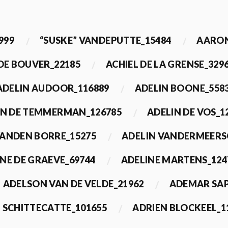
999
“SUSKE” VANDEPUTTE_15484
AARON
 DE BOUVER_22185
ACHIEL DE LA GRENSE_329
ADELIN AUDOOR_116889
ADELIN BOONE_558
IN DE TEMMERMAN_126785
ADELIN DE VOS_1
VANDEN BORRE_15275
ADELIN VANDERMEERS
NE DE GRAEVE_69744
ADELINE MARTENS_124
ADELSON VAN DE VELDE_21962
ADEMAR SAP
 SCHITTECATTE_101655
ADRIEN BLOCKEEL_1