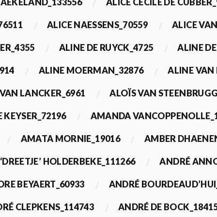
BAEKELAND_133556
ALICE CECILE DE CUBBER_
76511
ALICE NAESSENS_70559
ALICE VAN
ER_4355
ALINE DE RUYCK_4725
ALINE D
914
ALINE MOERMAN_32876
ALINE VAN
 VAN LANCKER_6961
ALOÏS VAN STEENBRUGG
 KEYSER_72196
AMANDA VANCOPPENOLLE_1
AMATA MORNIE_19016
AMBER DHAENEN
‘DREETJE’ HOLDERBEKE_111266
ANDRÉ ANNO
DRE BEYAERT_60933
ANDRÉ BOURDEAUD’HUI
RÉ CLEPKENS_114743
ANDRÉ DE BOCK_1841