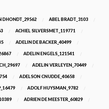
 DHONDT_29562
ABEL BRADT_3103
63
ACHIEL SILVERSMET_119771
35
ADELIN DE BACKER_40499
26867
ADELIN ENGELS_121541
CH_29697
ADELIN VERLEYEN_70449
754
ADELSON CNUDDE_40658
_16479
ADOLF HUYSMAN_9782
10389
ADRIEN DE MEESTER_60829