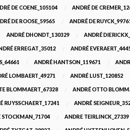
DRÉ DE COENE_105104
ANDRÉ DE CREMER_12
DRÉ DE ROOSE_59565
ANDRÉ DE RUYCK_9976
ANDRÉ DHONDT_130329
ANDRÉ DIERICKX
NDRÉ ERREGAT_35012
ANDRÉ EVERAERT_444
S_64661
ANDRÉ HANTSON_119671
ANDR
RÉ LOMBAERT_49271
ANDRÉ LUST_120852
TE BLOMMAERT_67328
ANDRÉ OTTO BLOMMA
É RUYSSCHAERT_17241
ANDRÉ SEIGNEUR_35
 STOCKMAN_71704
ANDRE TEIRLINCK_27339