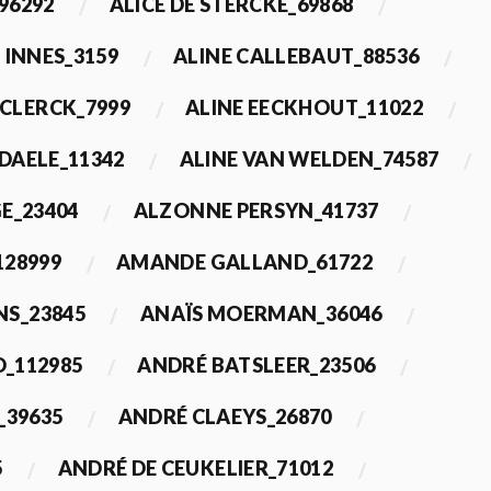
96292
ALICE DE STERCKE_69868
 INNES_3159
ALINE CALLEBAUT_88536
ECLERCK_7999
ALINE EECKHOUT_11022
 DAELE_11342
ALINE VAN WELDEN_74587
E_23404
ALZONNE PERSYN_41737
28999
AMANDE GALLAND_61722
S_23845
ANAÏS MOERMAN_36046
_112985
ANDRÉ BATSLEER_23506
_39635
ANDRÉ CLAEYS_26870
5
ANDRÉ DE CEUKELIER_71012