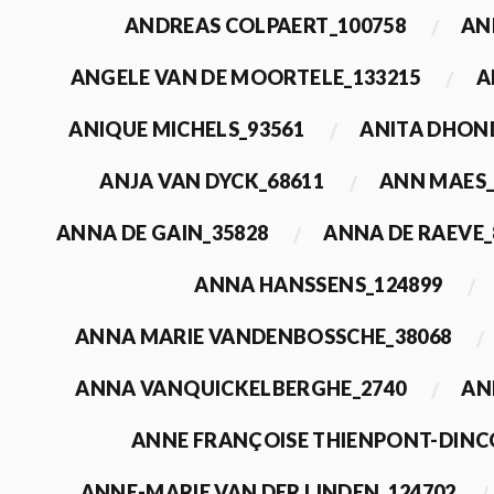
ANDREAS COLPAERT_100758
AN
ANGELE VAN DE MOORTELE_133215
A
ANIQUE MICHELS_93561
ANITA DHON
ANJA VAN DYCK_68611
ANN MAES_
ANNA DE GAIN_35828
ANNA DE RAEVE_
ANNA HANSSENS_124899
ANNA MARIE VANDENBOSSCHE_38068
ANNA VANQUICKELBERGHE_2740
AN
ANNE FRANÇOISE THIENPONT-DINC
ANNE-MARIE VAN DER LINDEN_124702