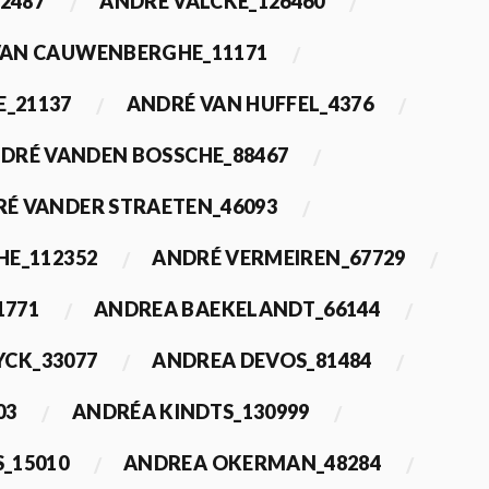
2487
ANDRÉ VALCKE_126460
VAN CAUWENBERGHE_11171
E_21137
ANDRÉ VAN HUFFEL_4376
DRÉ VANDEN BOSSCHE_88467
É VANDER STRAETEN_46093
HE_112352
ANDRÉ VERMEIREN_67729
1771
ANDREA BAEKELANDT_66144
YCK_33077
ANDREA DEVOS_81484
03
ANDRÉA KINDTS_130999
_15010
ANDREA OKERMAN_48284