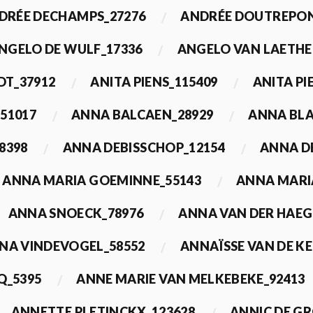
DRÉE DECHAMPS_27276
ANDRÉE DOUTREPON
NGELO DE WULF_17336
ANGELO VAN LAETHE
DT_37912
ANITA PIENS_115409
ANITA PI
51017
ANNA BALCAEN_28929
ANNA BLA
8398
ANNA DEBISSCHOP_12154
ANNA D
ANNA MARIA GOEMINNE_55143
ANNA MARI
ANNA SNOECK_78976
ANNA VAN DER HAEG
NA VINDEVOGEL_58552
ANNAÏSSE VAN DE K
Q_5395
ANNE MARIE VAN MELKEBEKE_92413
ANNETTE PLETINCKX_123628
ANNIC DE G