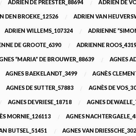
ADRIEN DE PREESTER_88694
ADRIEN DE V
N DEN BROEKE_12526
ADRIEN VAN HEUVERS
ADRIEN WILLEMS_107324
ADRIENNE “SIMO
ENNE DE GROOTE_6390
ADRIENNE ROOS_431
GNES “MARIA” DE BROUWER_88639
AGNES A
AGNES BAEKELANDT_3499
AGNÈS CLEMEN
AGNES DE SUTTER_57883
AGNÈS DE VOS_3
AGNES DEVRIESE_18718
AGNES DEWAELE_
ÈS MORNIE_126113
AGNES NACHTERGAELE_4
AN BUTSEL_51451
AGNES VAN DRIESSCHE_30