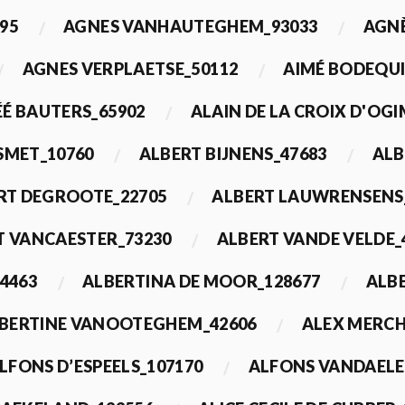
95
AGNES VANHAUTEGHEM_93033
AGN
AGNES VERPLAETSE_50112
AIMÉ BODEQUI
É BAUTERS_65902
ALAIN DE LA CROIX D'OG
 SMET_10760
ALBERT BIJNENS_47683
ALB
RT DEGROOTE_22705
ALBERT LAUWRENSENS
T VANCAESTER_73230
ALBERT VANDE VELDE_
4463
ALBERTINA DE MOOR_128677
ALBE
BERTINE VANOOTEGHEM_42606
ALEX MERCH
LFONS D’ESPEELS_107170
ALFONS VANDAELE