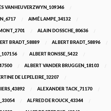
ÈS VANHEUVERZWYN_109346
N_6717
AIMÉ LAMPE_34132
IMONT_2701
ALAIN DOSSCHE_80636
ERT BRADT_58889
ALBERT BRADT_58896
_107156
ALBERT RONSSE_5422
47500
ALBERT VANDER BRUGGEN_18103
RTINE DE LEPELEIRE_32207
IERS_43892
ALEXANDER TACK_71170
_33054
ALFRED DE ROUCK_43344