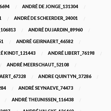
6694
ANDRÉ DE JONGE_131304
1
ANDRÉ DE SCHEERDER_24001
_106813
ANDRÉ DUJARDIN_89960
51
ANDRÉ GEIRNAERT_46582
É KINDT_121443
ANDRÉ LIBERT_76198
ANDRÉ MEERSCHAUT_52108
ERT_67328
ANDRE QUINTYN_37286
284
ANDRÉ SEYNAEVE_74473
ANDRÉ THEUNISSEN_116438