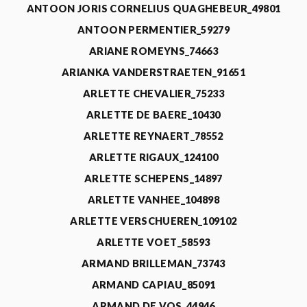
ANTOON JORIS CORNELIUS QUAGHEBEUR_49801
ANTOON PERMENTIER_59279
ARIANE ROMEYNS_74663
ARIANKA VANDERSTRAETEN_91651
ARLETTE CHEVALIER_75233
ARLETTE DE BAERE_10430
ARLETTE REYNAERT_78552
ARLETTE RIGAUX_124100
ARLETTE SCHEPENS_14897
ARLETTE VANHEE_104898
ARLETTE VERSCHUEREN_109102
ARLETTE VOET_58593
ARMAND BRILLEMAN_73743
ARMAND CAPIAU_85091
ARMAND DE VOS_44946