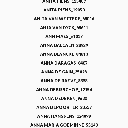
ANITA PIENS_115409
ANITA PIENS_19050
ANITA VAN WETTERE_68016
ANJA VAN DYCK_68611
ANN MAES_51017
ANNA BALCAEN_28929
ANNA BLANCKE_84813
ANNA DARAGAS_8487
ANNA DE GAIN_35828
ANNA DE RAEVE_8398
ANNA DEBISSCHOP_12154
ANNA DEDEKEN_9620
ANNA DEPOORTER_28557
ANNA HANSSENS_124899
ANNA MARIA GOEMINNE_55143