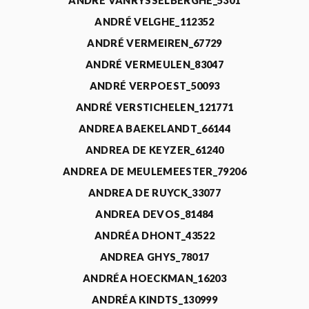
ANDRÉ VANRYSSELBERGHE_5301
ANDRÉ VELGHE_112352
ANDRÉ VERMEIREN_67729
ANDRÉ VERMEULEN_83047
ANDRÉ VERPOEST_50093
ANDRÉ VERSTICHELEN_121771
ANDREA BAEKELANDT_66144
ANDREA DE KEYZER_61240
ANDREA DE MEULEMEESTER_79206
ANDREA DE RUYCK_33077
ANDREA DEVOS_81484
ANDRÉA DHONT_43522
ANDREA GHYS_78017
ANDRÉA HOECKMAN_16203
ANDRÉA KINDTS_130999