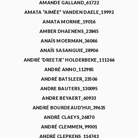
AMANDE GALLAND_61722
AMATA “AIMÉE” VANDEN DAELE_19992
AMATA MORNIE_19016
AMBER DHAENENS_23845
ANAÏS MOERMAN_36046
ANAÏS SASANGUIE_28906
ANDRÉ ‘DREETJE’ HOLDERBEKE_111266
ANDRÉ ANNO_112985
ANDRÉ BATSLEER_23506
ANDRE BAUTERS_130095
ANDRE BEYAERT_60933
ANDRÉ BOURDEAUD’HUI_39635
ANDRÉ CLAEYS_26870
ANDRÉ CLEMMEN_99001
ANDRÉ CLEPKENS_114743