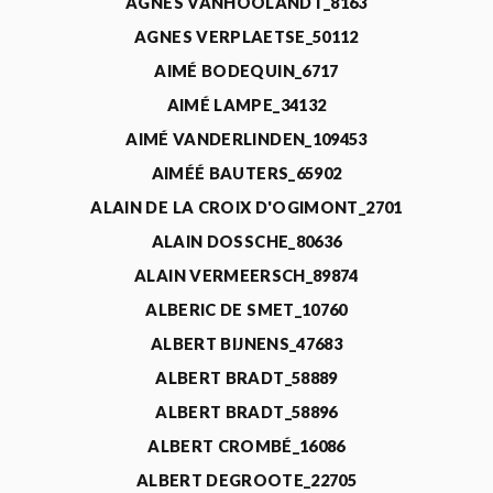
AGNÈS VANHOOLANDT_8163
AGNES VERPLAETSE_50112
AIMÉ BODEQUIN_6717
AIMÉ LAMPE_34132
AIMÉ VANDERLINDEN_109453
AIMÉÉ BAUTERS_65902
ALAIN DE LA CROIX D'OGIMONT_2701
ALAIN DOSSCHE_80636
ALAIN VERMEERSCH_89874
ALBERIC DE SMET_10760
ALBERT BIJNENS_47683
ALBERT BRADT_58889
ALBERT BRADT_58896
ALBERT CROMBÉ_16086
ALBERT DEGROOTE_22705