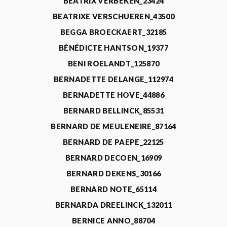
BEATRIX VERBEKEN_23424
BEATRIXE VERSCHUEREN_43500
BEGGA BROECKAERT_32185
BÉNÉDICTE HANTSON_19377
BENI ROELANDT_125870
BERNADETTE DELANGE_112974
BERNADETTE HOVE_44886
BERNARD BELLINCK_85531
BERNARD DE MEULENEIRE_87164
BERNARD DE PAEPE_22125
BERNARD DECOEN_16909
BERNARD DEKENS_30166
BERNARD NOTE_65114
BERNARDA DREELINCK_132011
BERNICE ANNO_88704