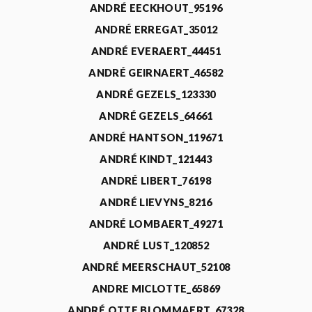
ANDRÉ EECKHOUT_95196
ANDRÉ ERREGAT_35012
ANDRÉ EVERAERT_44451
ANDRÉ GEIRNAERT_46582
ANDRÉ GEZELS_123330
ANDRÉ GEZELS_64661
ANDRÉ HANTSON_119671
ANDRÉ KINDT_121443
ANDRÉ LIBERT_76198
ANDRÉ LIEVYNS_8216
ANDRÉ LOMBAERT_49271
ANDRÉ LUST_120852
ANDRÉ MEERSCHAUT_52108
ANDRE MICLOTTE_65869
ANDRÉ OTTE BLOMMAERT_67328