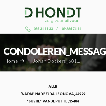
055 31 11 33
09 384 74 11
CONDOLEREN_MESSAG
Home
Johan Dockers_68182
ALLE
‘NADIA’ NADEZJDA LEONOVA_44999
“SUSKE” VANDEPUTTE_15484